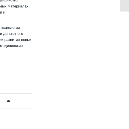
имых материалах,
и и
 технологии
ии делают его
ем развитие новых
 медицинские