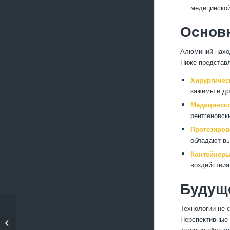
медицинско
Основ
Алюминий наход
Ниже представл
Хирургичес
зажимы и др
Медицинско
рентгеновск
Протезиров
обладают вы
Контейнеры
воздействия
Будущ
Технологии не 
3D-печать
Перспективные 
алюминиевых
которые облада