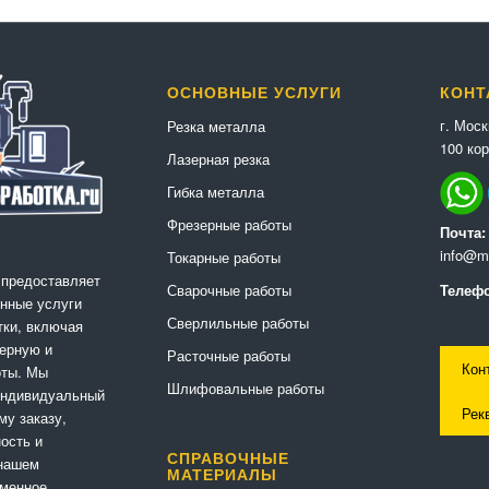
ОСНОВНЫЕ УСЛУГИ
КОНТ
г. Мос
Резка металла
100 кор
Лазерная резка
Гибка металла
Фрезерные работы
Почта:
info@me
Токарные работы
 предоставляет
Сварочные работы
Телефо
нные услуги
Сверлильные работы
ки, включая
ерную и
Расточные работы
Кон
оты. Мы
Шлифовальные работы
индивидуальный
Рек
му заказу,
ность и
СПРАВОЧНЫЕ
 нашем
МАТЕРИАЛЫ
еменное