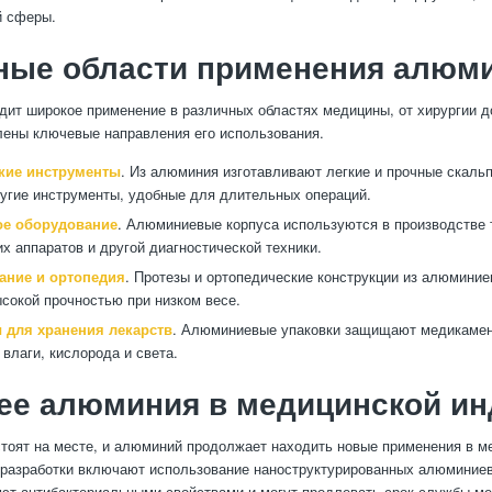
й сферы.
ные области применения алюм
ит широкое применение в различных областях медицины, от хирургии д
ены ключевые направления его использования.
кие инструменты
. Из алюминия изготавливают легкие и прочные скальп
угие инструменты, удобные для длительных операций.
е оборудование
. Алюминиевые корпуса используются в производстве 
их аппаратов и другой диагностической техники.
ание и ортопедия
. Протезы и ортопедические конструкции из алюмини
сокой прочностью при низком весе.
 для хранения лекарств
. Алюминиевые упаковки защищают медикамен
 влаги, кислорода и света.
ее алюминия в медицинской ин
стоят на месте, и алюминий продолжает находить новые применения в м
разработки включают использование наноструктурированных алюминиев
ют антибактериальными свойствами и могут продлевать срок службы м