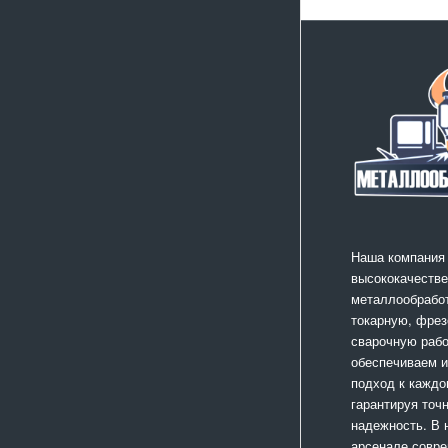
Наша компания
высококачестве
металлообработ
токарную, фрез
сварочную раб
обеспечиваем 
подход к каждо
гарантируя точ
надежность. В
арсенале совр