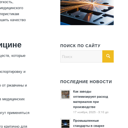
егкость,
 медицинского
теристикам
чшить качество
ицине
ПОИСК ПО САЙТУ
ществ, которые
нспортировку и
ПОСЛЕДНИЕ НОВОСТИ
 от ржавчины и
Как заводы
оптимизируют расход
в медицинских
материалов при
производстве
17 ноября, 2025 - 3:10 дп
огут применяться
Промышленные
стандарты в сварке
о критично для