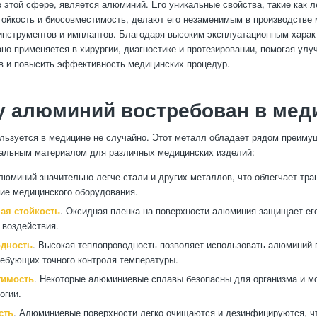
 этой сфере, является алюминий. Его уникальные свойства, такие как л
тойкость и биосовместимость, делают его незаменимым в производстве
инструментов и имплантов. Благодаря высоким эксплуатационным харак
но применяется в хирургии, диагностике и протезировании, помогая улу
в и повысить эффективность медицинских процедур.
у алюминий востребован в мед
ьзуется в медицине не случайно. Этот металл обладает рядом преиму
альным материалом для различных медицинских изделий:
люминий значительно легче стали и других металлов, что облегчает тра
ие медицинского оборудования.
ая стойкость
. Оксидная пленка на поверхности алюминия защищает его
 воздействия.
дность
. Высокая теплопроводность позволяет использовать алюминий 
ребующих точного контроля температуры.
тимость
. Некоторые алюминиевые сплавы безопасны для организма и м
огии.
сть
. Алюминиевые поверхности легко очищаются и дезинфицируются, чт