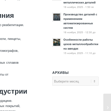
металлических деталей
16 ноября, 2025 - 1:50 пп
иния
Производство деталей с
применением
автоматизированных
о реабилитации.
систем
16 ноября, 2025 - 12:30 дп
ели, пинцеты,
Особенности работы
цехов металлообработки
на заводах
томографов,
15 ноября, 2025 - 11:10 дп
евых сплавов
АРХИВЫ
ты от
дустрии
едицине.
ых покрытий,
едицинских