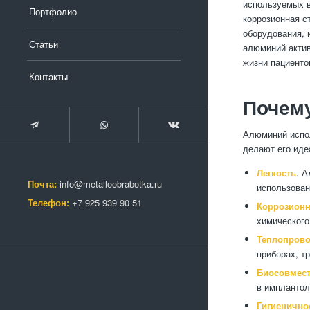
используемых в
Портфолио
коррозионная с
оборудования, 
Статьи
алюминий актив
жизни пациенто
Контакты
Почем
Алюминий испол
делают его иде
Легкость
. А
Почта:
info@metalloobrabotka.ru
использован
Телефон:
+7 925 939 90 51
Коррозионн
химического
Теплопрово
приборах, т
Биосовмес
в имплантол
Гигиенично