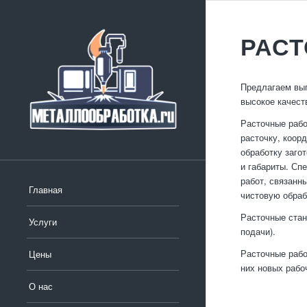
РАС
Предлагаем вып
высокое качест
Расточные рабо
расточку, коор
обработку заго
и габариты. Сп
работ, связанн
Главная
чистовую обраб
Расточные стан
Услуги
подачи).
Расточные рабо
Цены
них новых рабо
О нас