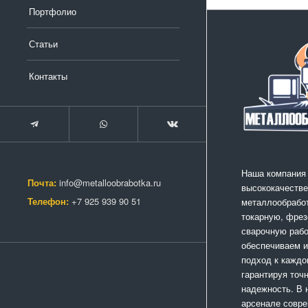
Портфолио
Статьи
Контакты
Наша компания
Почта:
info@metalloobrabotka.ru
высококачестве
Телефон:
+7 925 939 90 51
металлообработ
токарную, фрез
сварочную раб
обеспечиваем 
подход к каждо
гарантируя точ
надежность. В
арсенале совр