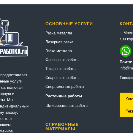
ОСНОВНЫЕ УСЛУГИ
КОНТ
г. Мос
Резка металла
100 кор
Лазерная резка
Гибка металла
Фрезерные работы
Почта:
info@me
Токарные работы
 предоставляет
Сварочные работы
Телефо
нные услуги
Сверлильные работы
ки, включая
ерную и
Расточные работы
Кон
оты. Мы
Шлифовальные работы
индивидуальный
Рек
му заказу,
ность и
 нашем
СПРАВОЧНЫЕ
МАТЕРИАЛЫ
еменное