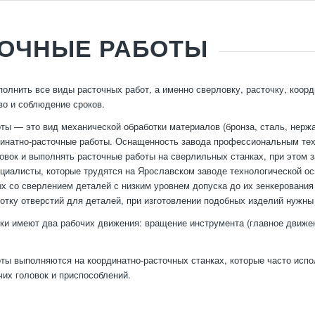
ТОЧНЫЕ РАБОТЫ
олнить все виды расточных работ, а именно сверловку, расточку, коор
во и соблюдение сроков.
ты — это вид механической обработки материалов (бронза, сталь, нерж
динатно-расточные работы. Оснащенность завода профессиональным те
товок и выполнять расточные работы на сверлильных станках, при этом
ециалисты, которые трудятся на Ярославском заводе технологической ос
ых со сверлением деталей с низким уровнем допуска до их зенкеровани
отку отверстий для деталей, при изготовлении подобных изделий нужны
ки имеют два рабочих движения: вращение инструмента (главное движен
ты выполняются на координатно-расточных станках, которые часто исп
чих головок и приспособлений.