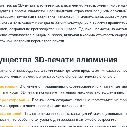
лет назад 3D-печать алюминия казалась чем-то невозможным, но сегодн
зуется в промышленности. Производители стремятся получить сложные,
альными затратами материалов и времени. 3D-печать алюминиевых дет
 новые возможности: создание легких конструкций с высокой прочность
одов, сокращение производственных циклов. Однако, несмотря на очев
 еще сталкивается с рядом вызовов, включая высокую стоимость обору
точной настройки параметров печати.
ущества 3D-печати алюминия
итивного производства алюминиевых деталей предлагает множество пр
ысокоточных и сложных конструкций. Основные плюсы включают:
атериала
. В отличие от традиционного фрезерования или литья, где зн
т в отходы, 3D-печать использует материал максимально эффективно.
 проектировании
. Возможность создавать сложные геометрические фор
ти в дорогостоящих пресс-формах или оснастке.
еса деталей
. За счет оптимизированных конструкций можно уменьшить 
ности, что особенно актуально для авиации и автомобилестроения.
ототипирование
. Производство опытных образцов занимает считанные 