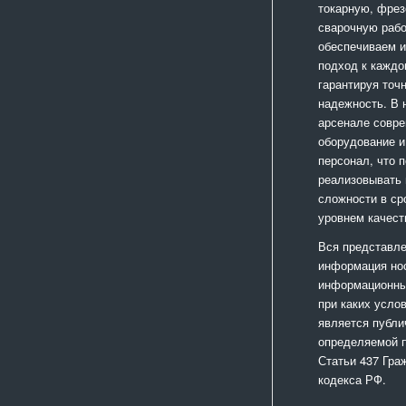
токарную, фрез
сварочную раб
обеспечиваем 
подход к каждо
гарантируя точ
надежность. В
арсенале совр
оборудование и
персонал, что 
реализовывать
сложности в ср
уровнем качест
Вся представле
информация но
информационный
при каких усло
является публи
определяемой 
Статьи 437 Гра
кодекса РФ.