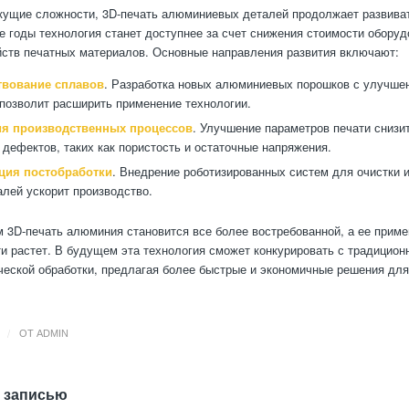
кущие сложности, 3D-печать алюминиевых деталей продолжает развива
е годы технология станет доступнее за счет снижения стоимости оборуд
ств печатных материалов. Основные направления развития включают:
вование сплавов
. Разработка новых алюминиевых порошков с улучшен
позволит расширить применение технологии.
я производственных процессов
. Улучшение параметров печати снизи
 дефектов, таких как пористость и остаточные напряжения.
ция постобработки
. Внедрение роботизированных систем для очистки
алей ускорит производство.
 3D-печать алюминия становится все более востребованной, а ее приме
 растет. В будущем эта технология сможет конкурировать с традицио
ческой обработки, предлагая более быстрые и экономичные решения дл
/
ОТ
ADMIN
 записью