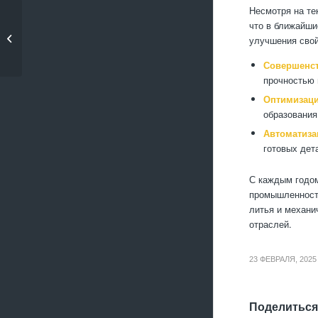
Несмотря на те
Контроль качества в
что в ближайши
производстве
улучшения свой
алюмин�...
Совершенст
прочностью 
Оптимизаци
образования
Автоматиза
готовых дет
С каждым годом
промышленности
литья и механи
отраслей.
23 ФЕВРАЛЯ, 2025
Поделиться