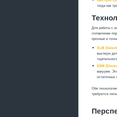
тогда как т
Технол
Для работы с а
сплавление пор
прочные и точн
SLM (Selecti
высокую дет
тщательного
EBM (Electr
вакууме. Эт
остаточных 
Обе технологии
требуются легк
Перспе