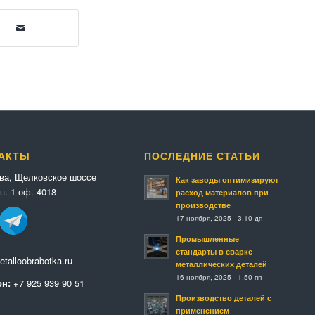
АКТЫ
ПОСЛЕДНИЕ СТАТЬИ
ква, Щелковское шоссе
Как заводы оптимизируют
п. 1 оф. 4018
расход материалов при
производстве
17 ноября, 2025 - 3:10 дп
Промышленные
стандарты в сварке
talloobrabotka.ru
металлических деталей
16 ноября, 2025 - 1:50 пп
н:
+7 925 939 90 51
Производство деталей с
применением