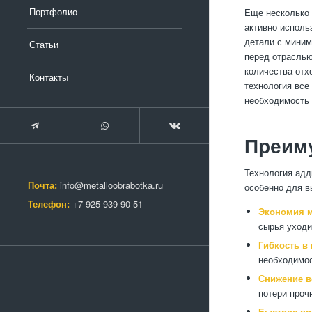
Портфолио
Еще несколько 
активно исполь
детали с миним
Статьи
перед отраслью
количества отх
Контакты
технология все
необходимость 
Преим
Технология адд
Почта:
info@metalloobrabotka.ru
особенно для в
Телефон:
+7 925 939 90 51
Экономия м
сырья уходи
Гибкость в
необходимос
Снижение в
потери проч
Быстрое пр