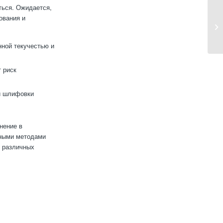
ться. Ожидается,
ования и
ной текучестью и
т риск
 и шлифовки
нение в
нными методами
я различных