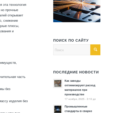
я эта технология
 но прочные
алей открывает
ю, снижение
идные плюсы,
дования и
ПОИСК ПО САЙТУ
еимуществ,
ПОСЛЕДНИЕ НОВОСТИ
ачительная часть
Как заводы
оптимизируют расход
мы без
материалов при
производстве
17 ноября, 2025 - 3:10 дп
массу изделия без
Промышленные
стандарты в сварке
часы или дни,