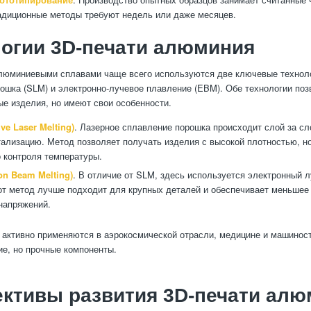
радиционные методы требуют недель или даже месяцев.
огии 3D-печати алюминия
люминиевыми сплавами чаще всего используются две ключевые техноло
ошка (SLM) и электронно-лучевое плавление (EBM). Обе технологии по
ые изделия, но имеют свои особенности.
ve Laser Melting)
. Лазерное сплавление порошка происходит слой за сл
ализацию. Метод позволяет получать изделия с высокой плотностью, но
 контроля температуры.
on Beam Melting)
. В отличие от SLM, здесь используется электронный 
от метод лучше подходит для крупных деталей и обеспечивает меньшее
напряжений.
 активно применяются в аэрокосмической отрасли, медицине и машиност
ие, но прочные компоненты.
ктивы развития 3D-печати ал