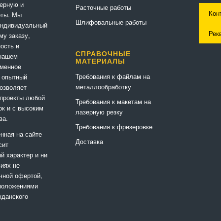
ерную и
Расточные работы
Кон
оты. Мы
Шлифовальные работы
индивидуальный
Рек
му заказу,
ность и
СПРАВОЧНЫЕ
 нашем
МАТЕРИАЛЫ
еменное
Требования к файлам на
 опытный
металлообработку
позволяет
 проекты любой
Требования к макетам на
ок и с высоким
лазерную резку
ва.
Требования к фрезеровке
нная на сайте
Доставка
сит
 характер и ни
виях не
чной офертой,
положениями
жданского