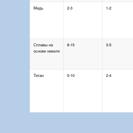
Медь
2-3
1-2
Сплавы на
8-15
3-5
основе никеля
Титан
5-10
2-4