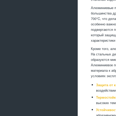
Алюминиевые по
большинства др
700°C, что дел
особенно важно
подвергаются п
который защища
характеристики
Кроме того, ал
На стальных де
образуются мик
Алюминиевое по
материала к аб
условиях экспл
Защита от 
воздействии
Термостойк
высоких тем
Устойчивос
абразивному