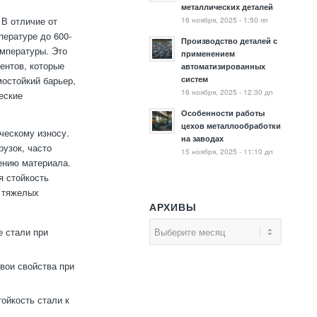
металлических деталей
16 ноября, 2025 - 1:50 пп
В отличие от
пературе до 600-
Производство деталей с
емпературы. Это
применением
ментов, которые
автоматизированных
систем
остойкий барьер,
16 ноября, 2025 - 12:30 дп
еские
Особенности работы
цехов металлообработки
ческому износу.
на заводах
узок, часто
15 ноября, 2025 - 11:10 дп
ению материала.
я стойкость
в тяжелых
АРХИВЫ
 стали при
вои свойства при
ойкость стали к