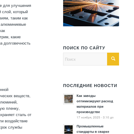
е для улучшения
 слой, который
иям, таким как
я алюминиевые
как
трим, какие
на долговечность
ПОИСК ПО САЙТУ
ПОСЛЕДНИЕ НОВОСТИ
онной
ических веществ,
Как заводы
оптимизируют расход
Алюминий,
материалов при
ую пленку,
производстве
храняет сталь от
17 ноября, 2025 - 3:10 дп
ли воздействие
Промышленные
срок службы
стандарты в сварке