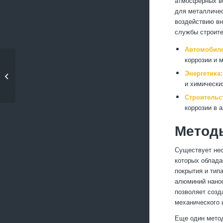
атмосферных во
для металличес
воздействию вн
службы строите
Автомобиле
коррозии и 
Применение стали в
Энергетика:
производстве
и химически
крупногабаритных...
Строительс
коррозии в 
Метод
Существует нес
которых облада
покрытия и тип
алюминий нанос
позволяет созд
механического 
Еще один мето