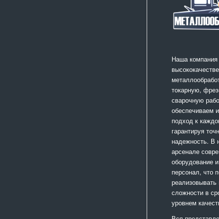
Наша компания
высококачестве
металлообработ
токарную, фрез
сварочную раб
обеспечиваем 
подход к каждо
гарантируя точ
надежность. В
арсенале совр
оборудование и
персонал, что 
реализовывать
сложности в ср
уровнем качест
Вся представле