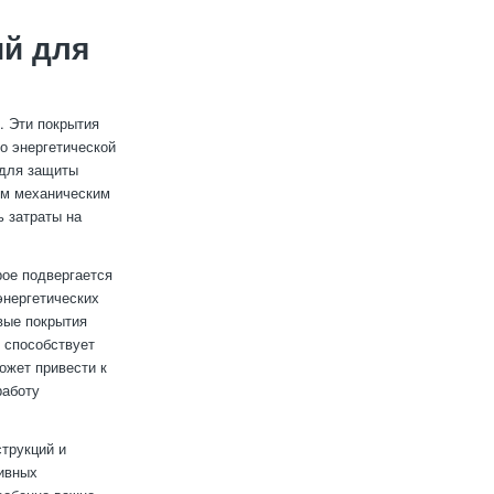
й для
. Эти покрытия
о энергетической
 для защиты
им механическим
ь затраты на
рое подвергается
энергетических
вые покрытия
 способствует
ожет привести к
работу
трукций и
ивных