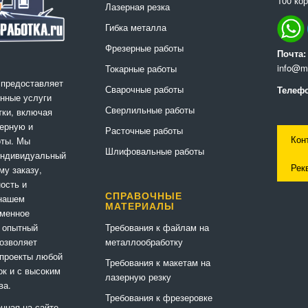
100 кор
Лазерная резка
Гибка металла
Фрезерные работы
Почта:
info@me
Токарные работы
 предоставляет
Сварочные работы
Телефо
нные услуги
Сверлильные работы
ки, включая
ерную и
Расточные работы
Кон
оты. Мы
Шлифовальные работы
индивидуальный
Рек
му заказу,
ность и
СПРАВОЧНЫЕ
 нашем
МАТЕРИАЛЫ
еменное
Требования к файлам на
 опытный
металлообработку
позволяет
 проекты любой
Требования к макетам на
ок и с высоким
лазерную резку
ва.
Требования к фрезеровке
нная на сайте