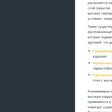
распыляется на
слой покрытия,
высоких темпер
условиях, напр
Также существу
расплавленный 
которые подвер
адгезией, что 
Гальваниза
коррозии.
Термическо
термостойко
Горячее по
слоя с высо
Алюминиевые п
высокую корроз
применяются в 
помогают сущес