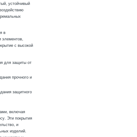
тый, устойчивый
 воздействию
тремальных
я в
и элементов,
окрытие с высокой
ия для защиты от
дания прочного и
дания защитного
ами, включая
су. Эти покрытия
ельство, и
ьных изделий.