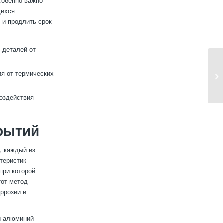
собенно важно
щихся
 и продлить срок
 деталей от
ия от термических
оздействия
рытий
, каждый из
теристик
при которой
тот метод
оррозии и
й алюминий