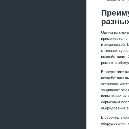
Преим
разны
Одним из ключе
применяются в 
и химической. 
стальных кузов
воздействиям. 
ремонт и обслу
В энергетике а
воздействию вы
установок част
защищают эти д
повышению их н
серьезным посл
оборудования в
В строительно
оборудования, 