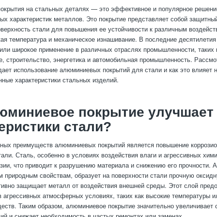
окрытия на стальных деталях — это эффективное и популярное решени
ых характеристик металлов. Это покрытие представляет собой защитный
оверхность стали для повышения ее устойчивости к различным воздейств
кая температура и механическое изнашивание. В последние десятилети
или широкое применение в различных отраслях промышленности, таких 
, строительство, энергетика и автомобильная промышленность. Рассмо
ает использование алюминиевых покрытий для стали и как это влияет 
нные характеристики стальных изделий.
люминиевое покрытие улучшает
еристики стали?
вных преимуществ алюминиевых покрытий является повышение коррози
тали. Сталь, особенно в условиях воздействия влаги и агрессивных хим
озии, что приводит к разрушению материала и снижению его прочности. 
м природным свойствам, образует на поверхности стали прочную оксидн
ивно защищает металл от воздействия внешней среды. Этот слой предо
в агрессивных атмосферных условиях, таких как высокие температуры и
еств. Таким образом, алюминиевое покрытие значительно увеличивает 
ий и снижает необходимость в частых ремонтах или заменах.