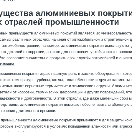
ущества алюминиевых покрыти
х отраслей промышленности
вых преимуществ алюминиевых покрытий является их универсальность
самых различных отраслях, начиная от автомобильной и строительной д
В автомобилестроении, например, алюминиевые покрытия используются
ных деталей от коррозии, а также для повышения устойчивости к внешн
Это позволяет значительно продлить срок службы автомобилей и снизит
живание.
люминиевые покрытия играют важную роль в защите оборудования, кото
соких температур. Турбины, котлы, теплообменники и другие элементы 
о испытывают серьезные термические и химические нагрузки. Алюминие
етали от коррозии, термических деформаций и других повреждений, что
адежности и долговечности. В этой отрасли, где даже малейший сбой м
едствиям, алюминиевые покрытия помогают обеспечивать стабильную 
 течение длительного времени.
й промышленности алюминиевые покрытия применяются для защиты конс
которые эксплуатируются в условиях повышенной влажности или агресс