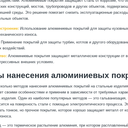
здействий. Алюминиевые покрытия защищают сталь от коррозии, что о
ких конструкций, мостов, трубопроводов и других объектов, подвергаю
ешней среды. Это решение помогает снизить эксплуатационные расходы
льных объектов.
строение:
Использование алюминиевых покрытий для защиты кузовных
механического износа.
Применение покрытий для защиты турбин, котлов и другого оборудован
х воздействий.
тво:
Алюминиевые покрытия защищают металлические конструкции от в
агрессивных внешних условиях.
ы нанесения алюминиевых пок
колько методов нанесения алюминиевых покрытий на стальные изделия
ет своими особенностями и применим в зависимости от требуемых харак
а изделия. Один из наиболее популярных методов — это гальванизация, 
ится на поверхность стали с помощью электролитического процесса. Э
ать тонкое, но прочное покрытие, которое хорошо защищает металл от к
износа.
д — это термическое распыление алюминия, при котором расплавленны