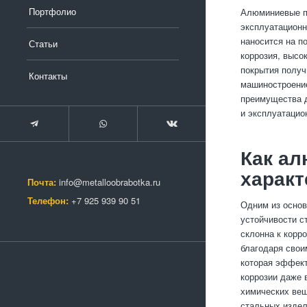
Портфолио
Алюминиевые п
эксплуатационн
наносится на п
Статьи
коррозия, высо
покрытия получ
Контакты
машиностроение
преимущества д
и эксплуатацио
Как а
характ
Почта:
info@metalloobrabotka.ru
Телефон:
+7 925 939 90 51
Одним из осно
устойчивости с
склонна к корр
благодаря свои
которая эффект
коррозии даже 
химических вещ
стальных издел