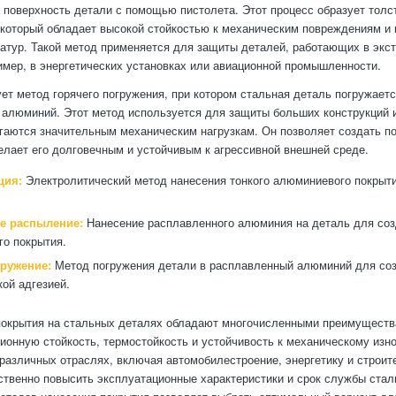
 поверхность детали с помощью пистолета. Этот процесс образует толс
 который обладает высокой стойкостью к механическим повреждениям и
атур. Такой метод применяется для защиты деталей, работающих в экс
имер, в энергетических установках или авиационной промышленности.
ет метод горячего погружения, при котором стальная деталь погружаетс
алюминий. Этот метод используется для защиты больших конструкций 
гаются значительным механическим нагрузкам. Он позволяет создать п
делает его долговечным и устойчивым к агрессивной внешней среде.
ция:
Электролитический метод нанесения тонкого алюминиевого покрыт
е распыление:
Нанесение расплавленного алюминия на деталь для соз
го покрытия.
гружение:
Метод погружения детали в расплавленный алюминий для соз
кой адгезией.
окрытия на стальных деталях обладают многочисленными преимуществ
ионную стойкость, термостойкость и устойчивость к механическому изно
различных отраслях, включая автомобилестроение, энергетику и строит
твенно повысить эксплуатационные характеристики и срок службы стал