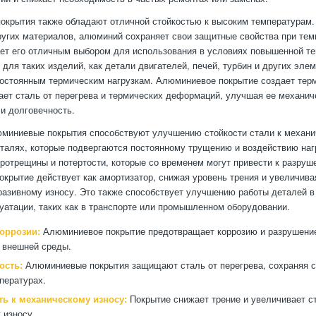
крытия также обладают отличной стойкостью к высоким температурам. 
угих материалов, алюминий сохраняет свои защитные свойства при тем
ает его отличным выбором для использования в условиях повышенной т
 для таких изделий, как детали двигателей, печей, турбин и других эле
остоянным термическим нагрузкам. Алюминиевое покрытие создает терм
ет сталь от перегрева и термических деформаций, улучшая ее механич
 и долговечность.
юминиевые покрытия способствуют улучшению стойкости стали к механи
талях, которые подвергаются постоянному трущению и воздействию нагр
ротрещины и потертости, которые со временем могут привести к разруш
крытие действует как амортизатор, снижая уровень трения и увеличива
разивному износу. Это также способствует улучшению работы деталей 
уатации, таких как в транспорте или промышленном оборудовании.
коррозии:
Алюминиевое покрытие предотвращает коррозию и разрушение
 внешней среды.
ость:
Алюминиевые покрытия защищают сталь от перегрева, сохраняя с
пературах.
ть к механическому износу:
Покрытие снижает трение и увеличивает ст
 износу.