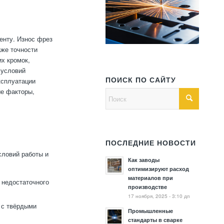
енту. Износ фрез
аже точности
х кромок,
 условий
ПОИСК ПО САЙТУ
ксплуатации
ые факторы,
ПОСЛЕДНИЕ НОВОСТИ
словий работы и
Как заводы
оптимизируют расход
материалов при
 недостаточного
производстве
17 ноября, 2025 - 3:10 дп
 с твёрдыми
Промышленные
стандарты в сварке