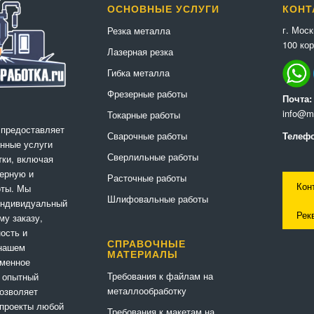
ОСНОВНЫЕ УСЛУГИ
КОНТ
г. Мос
Резка металла
100 кор
Лазерная резка
Гибка металла
Фрезерные работы
Почта:
info@me
Токарные работы
 предоставляет
Сварочные работы
Телефо
нные услуги
Сверлильные работы
ки, включая
ерную и
Расточные работы
Кон
оты. Мы
Шлифовальные работы
индивидуальный
Рек
му заказу,
ность и
СПРАВОЧНЫЕ
 нашем
МАТЕРИАЛЫ
еменное
Требования к файлам на
 опытный
металлообработку
позволяет
 проекты любой
Требования к макетам на