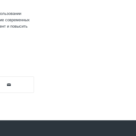
пользовании
ние современных
ент и повысить