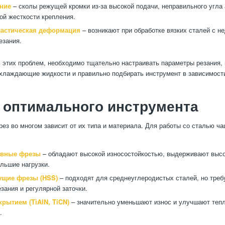
ние
– сколы режущей кромки из-за высокой подачи, неправильного угла 
ой жесткости крепления.
ластическая деформация
– возникают при обработке вязких сталей с н
езания.
 этих проблем, необходимо тщательно настраивать параметры резания,
хлаждающие жидкости и правильно подбирать инструмент в зависимости
 оптимального инструмента
ез во многом зависит от их типа и материала. Для работы со сталью ча
авные фрезы
– обладают высокой износостойкостью, выдерживают высо
ольшие нагрузки.
щие фрезы (HSS)
– подходят для среднеуглеродистых сталей, но тре
езания и регулярной заточки.
рытием (TiAlN, TiCN)
– значительно уменьшают износ и улучшают теп
.