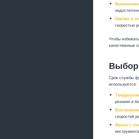
Выкрашива
недостаточн
Наклёп и п
скоростью р
Чтобы избежать
качественные о
Выбор
Срок службы фр
используются:
Твердоспл
резания и б
Быстрорежу
скоростей р
Фрезы с пок
инструмента