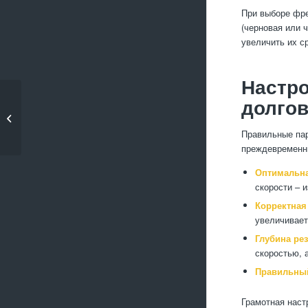
При выборе фре
(черновая или 
увеличить их ср
Настро
Преимущества
долгов
использования
алюминиевых
Правильные пар
покрытий...
преждевременны
Оптимальна
скорости – 
Корректная
увеличивает
Глубина ре
скоростью, 
Правильный
Грамотная наст