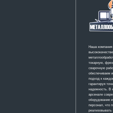
Наша компания
высококачестве
металлообработ
токарную, фрез
сварочную раб
обеспечиваем 
подход к каждо
гарантируя точ
надежность. В
арсенале совр
оборудование и
персонал, что 
реализовывать