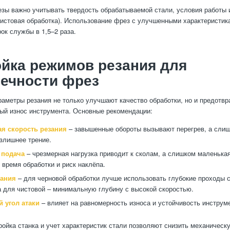
зы важно учитывать твердость обрабатываемой стали, условия работы 
чистовая обработка). Использование фрез с улучшенными характеристик
ок службы в 1,5–2 раза.
йка режимов резания для
ечности фрез
аметры резания не только улучшают качество обработки, но и предотв
й износ инструмента. Основные рекомендации:
я скорость резания
– завышенные обороты вызывают перегрев, а слиш
излишнее трение.
 подача
– чрезмерная нагрузка приводит к сколам, а слишком маленька
 время обработки и риск наклёпа.
зания
– для черновой обработки лучше использовать глубокие проходы 
а для чистовой – минимальную глубину с высокой скоростью.
 угол атаки
– влияет на равномерность износа и устойчивость инструм
ройка станка и учет характеристик стали позволяют снизить механическ