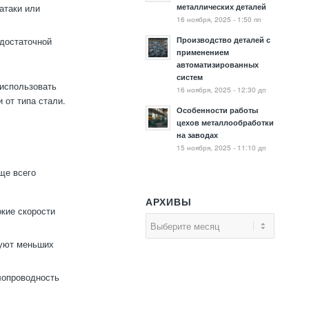
металлических деталей
атаки или
16 ноября, 2025 - 1:50 пп
Производство деталей с
едостаточной
применением
автоматизированных
систем
 использовать
16 ноября, 2025 - 12:30 дп
 от типа стали.
Особенности работы
цехов металлообработки
на заводах
15 ноября, 2025 - 11:10 дп
ще всего
АРХИВЫ
кие скорости
буют меньших
лопроводность