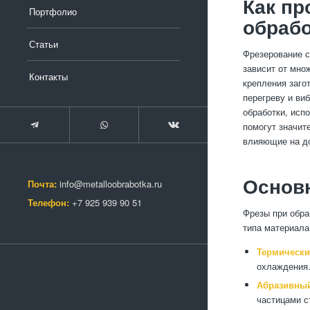
Как пр
Портфолио
обрабо
Статьи
Фрезерование с
зависит от мно
Контакты
крепления заго
перегреву и ви
обработки, исп
помогут значит
влияющие на до
Основ
Почта:
info@metalloobrabotka.ru
Телефон:
+7 925 939 90 51
Фрезы при обра
типа материала
Термически
охлаждения
Абразивный
частицами с