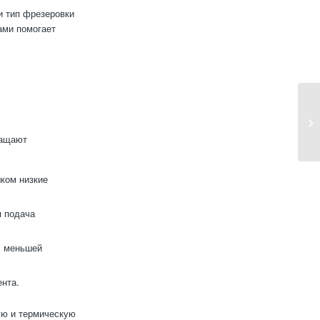
и тип фрезеровки
ами помогает
ращают
ком низкие
я подача
с меньшей
ента.
ую и термическую