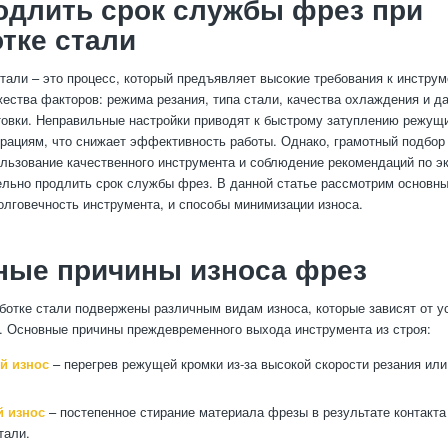
одлить срок службы фрез при
тке стали
тали – это процесс, который предъявляет высокие требования к инструм
жества факторов: режима резания, типа стали, качества охлаждения и д
товки. Неправильные настройки приводят к быстрому затуплению режущи
брациям, что снижает эффективность работы. Однако, грамотный подбор
ользование качественного инструмента и соблюдение рекомендаций по э
ельно продлить срок службы фрез. В данной статье рассмотрим основн
лговечность инструмента, и способы минимизации износа.
ные причины износа фрез
ботке стали подвержены различным видам износа, которые зависят от у
. Основные причины преждевременного выхода инструмента из строя:
й износ
– перегрев режущей кромки из-за высокой скорости резания или
.
 износ
– постепенное стирание материала фрезы в результате контакта
тали.