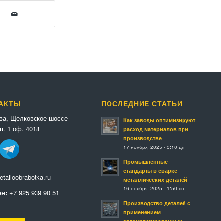
АКТЫ
ПОСЛЕДНИЕ СТАТЬИ
ква, Щелковское шоссе
Как заводы оптимизируют
п. 1 оф. 4018
расход материалов при
производстве
17 ноября, 2025 - 3:10 дп
Промышленные
стандарты в сварке
talloobrabotka.ru
металлических деталей
16 ноября, 2025 - 1:50 пп
н:
+7 925 939 90 51
Производство деталей с
применением
автоматизированных