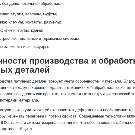
к без дополнительной обработки.
ние: втулки, клапаны, муфты;
ика: клеммы, контакты, разъёмы;
 фитинги, трубы, краны;
троение: топливные и тормозные системы;
е элементы и аксессуары.
ности производства и обработ
ных деталей
одства латунных деталей требует учёта особенностей материала. Благ
 мягкости латунь хорошо поддаётся механической обработке: резке, шта
озволяет создавать как простые, так и сложные конструкции с высокой т
потерями материала.
латуни важно учитывать её склонность к деформации и необходимость п
обы избежать перегрева и потери свойств. Современные технологии вк
ЧПУ-станков и автоматизированных линий, что обеспечивает стабильное
водственный цикл.