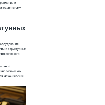
равление и
лагодаря этому
латунных
оборудования.
рии и структурных
ентгеновского
вильной
ехнологических
вая механические