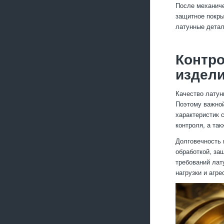
После механиче
защитное покры
латунные детал
Контро
издел
Качество латун
Поэтому важной
характеристик 
контроля, а так
Долговечность 
обработкой, за
требований лат
нагрузки и агр