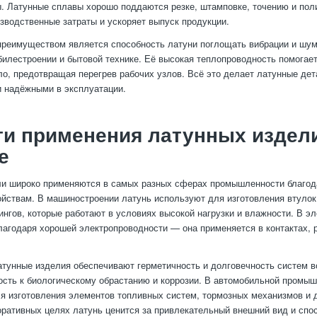
 Латунные сплавы хорошо поддаются резке, штамповке, точению и поли
зводственные затраты и ускоряет выпуск продукции.
реимуществом является способность латуни поглощать вибрации и шум
билестроении и бытовой технике. Её высокая теплопроводность помога
ло, предотвращая перегрев рабочих узлов. Всё это делает латунные де
 надёжными в эксплуатации.
и применения латунных издел
е
ли широко применяются в самых разных сферах промышленности благод
йствам. В машиностроении латунь используют для изготовления втулок
ингов, которые работают в условиях высокой нагрузки и влажности. В эл
лагодаря хорошей электропроводности — она применяется в контактах, 
атунные изделия обеспечивают герметичность и долговечность систем в
ость к биологическому обрастанию и коррозии. В автомобильной промы
я изготовления элементов топливных систем, тормозных механизмов и 
оративных целях латунь ценится за привлекательный внешний вид и спо