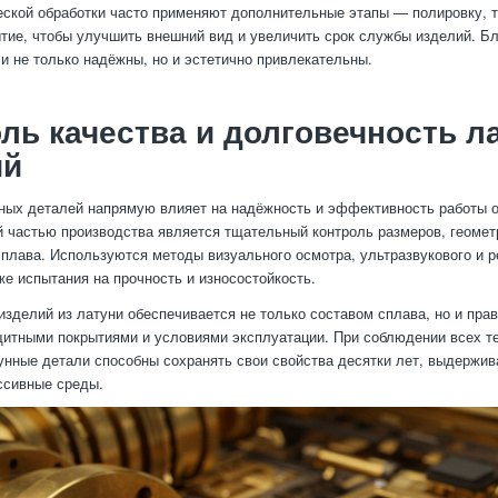
ской обработки часто применяют дополнительные этапы — полировку, т
тие, чтобы улучшить внешний вид и увеличить срок службы изделий. Б
и не только надёжны, но и эстетично привлекательны.
ль качества и долговечность 
ий
ных деталей напрямую влияет на надёжность и эффективность работы 
 частью производства является тщательный контроль размеров, геомет
сплава. Используются методы визуального осмотра, ультразвукового и р
же испытания на прочность и износостойкость.
изделий из латуни обеспечивается не только составом сплава, но и пра
щитными покрытиями и условиями эксплуатации. При соблюдении всех т
унные детали способны сохранять свои свойства десятки лет, выдержи
ессивные среды.