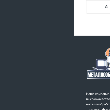
Наша компания
высококачестве
металлообработ
токарную, фрез