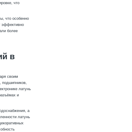
ровке, что
ы, что особенно
ет эффективно
тали более
ий в
аря своим
, подшипников,
ектронике латунь
разъёмах и
одоснабжения, а
шленности латунь
декоративных
собность