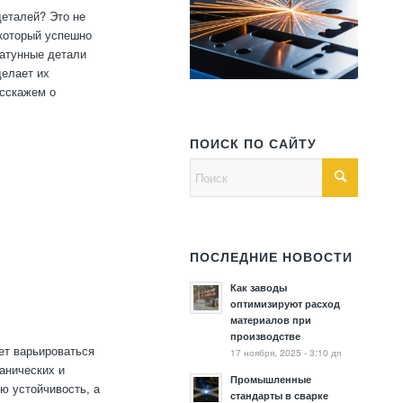
деталей? Это не
 который успешно
Латунные детали
делает их
сскажем о
ПОИСК ПО САЙТУ
ПОСЛЕДНИЕ НОВОСТИ
Как заводы
оптимизируют расход
материалов при
производстве
ет варьироваться
17 ноября, 2025 - 3:10 дп
анических и
Промышленные
ю устойчивость, а
стандарты в сварке