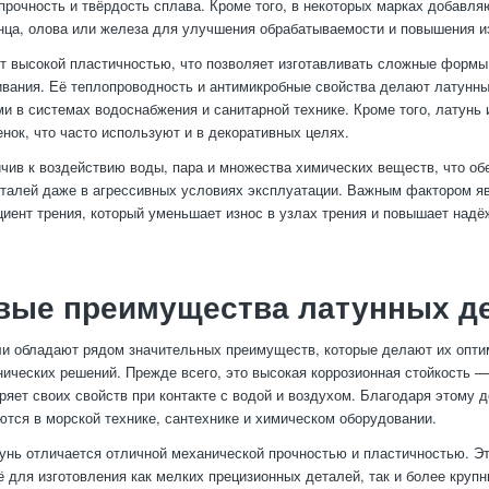
прочность и твёрдость сплава. Кроме того, в некоторых марках добавл
нца, олова или железа для улучшения обрабатываемости и повышения и
т высокой пластичностью, что позволяет изготавливать сложные формы
ивания. Её теплопроводность и антимикробные свойства делают латунн
и в системах водоснабжения и санитарной технике. Кроме того, латунь
енок, что часто используют и в декоративных целях.
чив к воздействию воды, пара и множества химических веществ, что об
талей даже в агрессивных условиях эксплуатации. Важным фактором яв
иент трения, который уменьшает износ в узлах трения и повышает надё
вые преимущества латунных д
ли обладают рядом значительных преимуществ, которые делают их опт
нических решений. Прежде всего, это высокая коррозионная стойкость —
еряет своих свойств при контакте с водой и воздухом. Благодаря этому д
ются в морской технике, сантехнике и химическом оборудовании.
тунь отличается отличной механической прочностью и пластичностью. Э
ё для изготовления как мелких прецизионных деталей, так и более круп