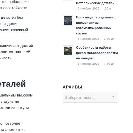
яются небольшие
металлических деталей
зносостойкости.
16 ноября, 2025 - 1:50 пп
 деталей без
Производство деталей с
применением
ые изделия
автоматизированных
 имеет красивый
систем
16 ноября, 2025 - 12:30 дп
еспечивает долгий
Особенности работы
ляется также её
цехов металлообработки
жность
на заводах
15 ноября, 2025 - 11:10 дп
еталей
АРХИВЫ
имальным выбором
 латунь не
етали из латуни
то позволяет
ных элементов