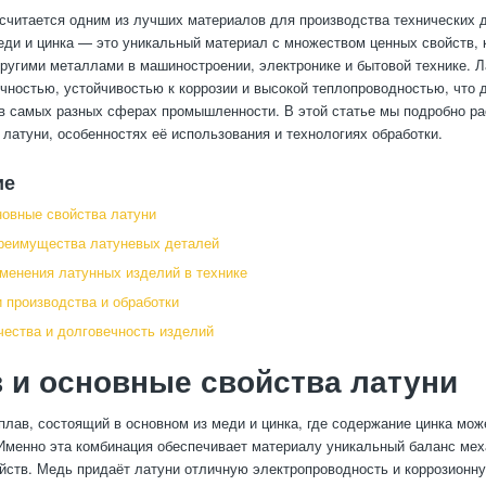
считается одним из лучших материалов для производства технических 
еди и цинка — это уникальный материал с множеством ценных свойств,
другими металлами в машиностроении, электронике и бытовой технике. 
чностью, устойчивостью к коррозии и высокой теплопроводностью, что 
 самых разных сферах промышленности. В этой статье мы подробно ра
латуни, особенностях её использования и технологиях обработки.
ие
новные свойства латуни
реимущества латуневых деталей
менения латунных изделий в технике
 производства и обработки
чества и долговечность изделий
 и основные свойства латуни
плав, состоящий в основном из меди и цинка, где содержание цинка мож
Именно эта комбинация обеспечивает материалу уникальный баланс мех
йств. Медь придаёт латуни отличную электропроводность и коррозионну