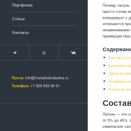
Портфолио
Почему латунь 
просто сплав м
конкурирует с 
Статьи
отличаются про
незаменимыми в
Контакты
преимуществах 
Содержан
Состав и ос
Ключевые п
Области при
Почта:
info@metalloobrabotka.ru
Особенности
Телефон:
+7 925 939 90 51
Контроль ка
Состав
Латунь — это с
от 5% до 45%. 
химических сво