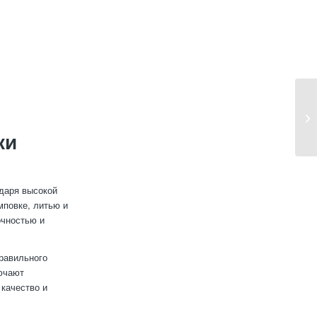
ки
одаря высокой
мповке, литью и
очностью и
равильного
лючают
 качество и