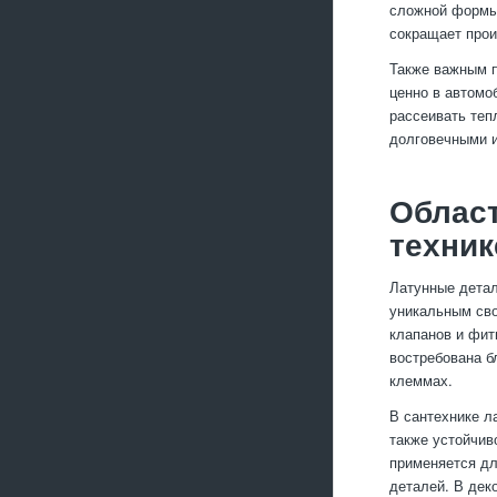
сложной формы.
сокращает прои
Также важным п
ценно в автомо
рассеивать теп
долговечными и
Област
техник
Латунные дета
уникальным сво
клапанов и фит
востребована б
клеммах.
В сантехнике л
также устойчив
применяется дл
деталей. В дек