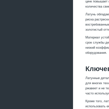
цинк повышает 
количества сви
Латунь обладае
риска растреск
востребованным
золотистый отт
Материал устой
срок службы де
низкий коэффиц
оборудования.
Ключе
Латунные дета
для многих тех
ржавеет и не т
часто использу
Кроме того, ла
использовать е