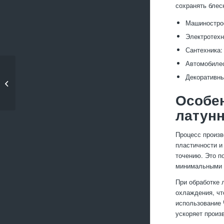
сохранять блес
Машинострое
Электротехн
Сантехника:
Автомобилес
Особенности
Декоративны
обработки
нержавеющей стали
Особен
латун
Процесс произв
пластичности и
точению. Это п
минимальными 
При обработке 
охлаждения, чт
использование 
ускоряет произ