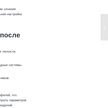
ию сечения
ьная настройка
после
 легкости,
адные системы.
ников.
офилей, что
нтроль параметров
 изделий.