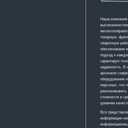
Наша компания
высококачестве
металлообработ
токарную, фрез
сварочную раб
обеспечиваем 
подход к каждо
гарантируя точ
надежность. В
арсенале совр
оборудование и
персонал, что 
реализовывать
сложности в ср
уровнем качест
Вся представле
информация но
информационный