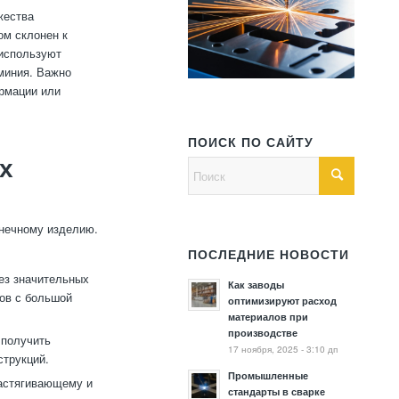
жества
ом склонен к
 используют
миния. Важно
ормации или
ПОИСК ПО САЙТУ
х
онечному изделию.
ПОСЛЕДНИЕ НОВОСТИ
ез значительных
Как заводы
ов с большой
оптимизируют расход
материалов при
производстве
 получить
17 ноября, 2025 - 3:10 дп
струкций.
Промышленные
астягивающему и
стандарты в сварке