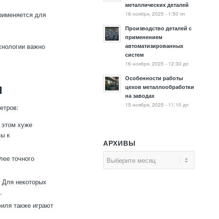
металлических деталей
16 ноября, 2025 - 1:50 пп
рименяется для
Производство деталей с
применением
хнологии важно
автоматизированных
систем
16 ноября, 2025 - 12:30 дп
Особенности работы
и
цехов металлообработки
на заводах
15 ноября, 2025 - 11:10 дп
етров:
 этом хуже
ы к
АРХИВЫ
лее точного
 Для некоторых
.
иля также играют