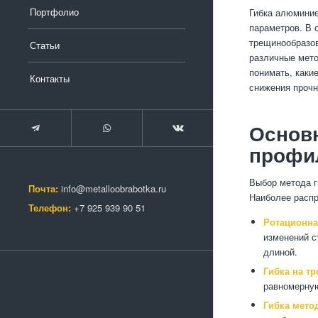
Портфолио
Гибка алюминие
параметров. В 
трещинообразов
Статьи
различные мето
понимать, каки
Контакты
снижения прочн
Основ
профи
Выбор метода г
Почта:
info@metalloobrabotka.ru
Наиболее распр
Телефон:
+7 925 939 90 51
Ротационна
изменений с
длиной.
Гибка на тр
равномерную
Гибка мето