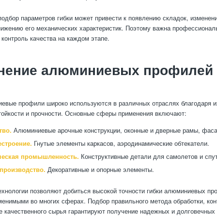
одбор параметров гибки может привести к появлению складок, изменен
ижению его механических характеристик. Поэтому важна профессионал
 контроль качества на каждом этапе.
нение алюминиевых профилей 
евые профили широко используются в различных отраслях благодаря их
тойкости и прочности. Основные сферы применения включают:
тво.
Алюминиевые арочные конструкции, оконные и дверные рамы, фас
строение.
Гнутые элементы каркасов, аэродинамические обтекатели.
ческая промышленность.
Конструктивные детали для самолетов и спут
производство.
Декоративные и опорные элементы.
хнологии позволяют добиться высокой точности гибки алюминиевых пр
менимыми во многих сферах. Подбор правильного метода обработки, ко
е качественного сырья гарантируют получение надежных и долговечных