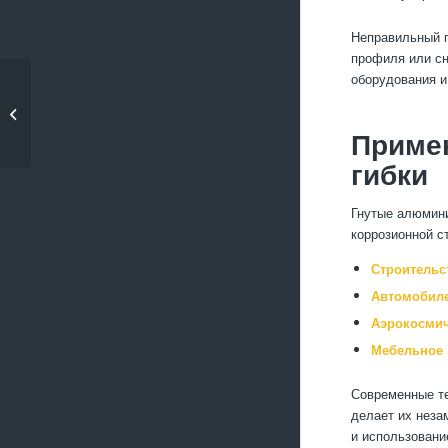
Неправильный п
профиля или сн
оборудования и
Советы по обработке
стали для получения
качественного...
Приме
гибки
Гнутые алюмини
коррозионной с
Строительс
Автомобиле
Аэрокосми
Мебельное 
Современные те
делает их неза
и использовани