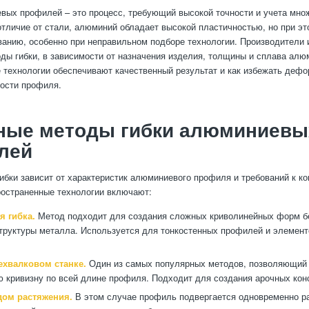
вых профилей – это процесс, требующий высокой точности и учета мно
отличие от стали, алюминий обладает высокой пластичностью, но при эт
анию, особенно при неправильном подборе технологии. Производители
ды гибки, в зависимости от назначения изделия, толщины и сплава алю
е технологии обеспечивают качественный результат и как избежать деф
ости профиля.
ные методы гибки алюминиевы
лей
ибки зависит от характеристик алюминиевого профиля и требований к к
остраненные технологии включают:
я гибка.
Метод подходит для создания сложных криволинейных форм б
труктуры металла. Используется для тонкостенных профилей и элемент
ехвалковом станке.
Один из самых популярных методов, позволяющий
 кривизну по всей длине профиля. Подходит для создания арочных кон
дом растяжения.
В этом случае профиль подвергается одновременно р