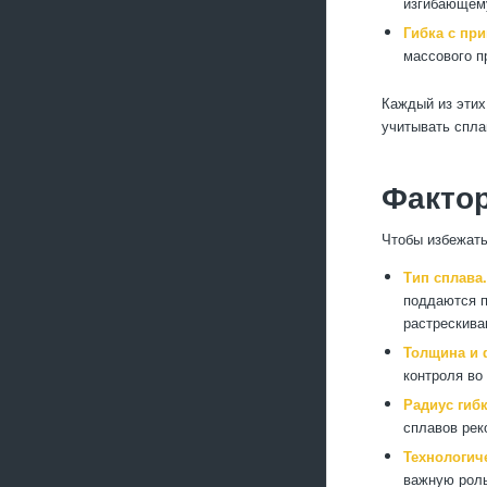
изгибающему
Гибка с пр
массового п
Каждый из этих
учитывать спл
Фактор
Чтобы избежать
Тип сплава.
поддаются п
растрескива
Толщина и 
контроля во
Радиус гибк
сплавов рек
Технологич
важную роль