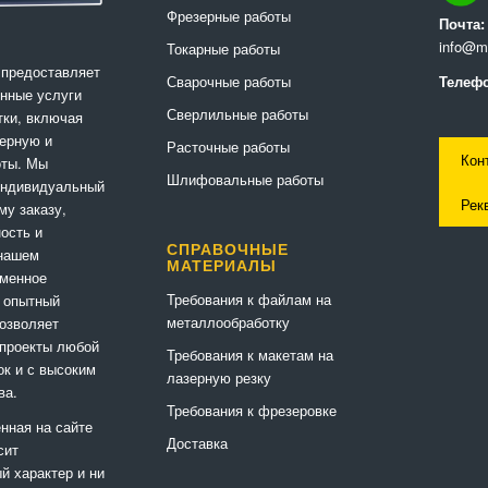
Фрезерные работы
Почта:
info@me
Токарные работы
 предоставляет
Сварочные работы
Телефо
нные услуги
Сверлильные работы
ки, включая
ерную и
Расточные работы
Кон
оты. Мы
Шлифовальные работы
индивидуальный
Рек
му заказу,
ность и
СПРАВОЧНЫЕ
 нашем
МАТЕРИАЛЫ
еменное
Требования к файлам на
 опытный
металлообработку
позволяет
 проекты любой
Требования к макетам на
ок и с высоким
лазерную резку
ва.
Требования к фрезеровке
нная на сайте
Доставка
сит
 характер и ни