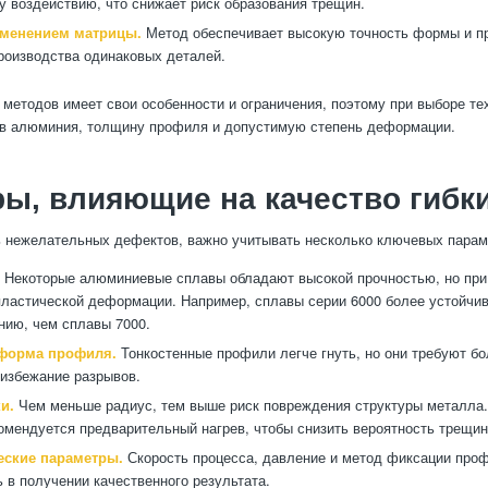
 воздействию, что снижает риск образования трещин.
именением матрицы.
Метод обеспечивает высокую точность формы и п
роизводства одинаковых деталей.
 методов имеет свои особенности и ограничения, поэтому при выборе те
ав алюминия, толщину профиля и допустимую степень деформации.
ы, влияющие на качество гибк
 нежелательных дефектов, важно учитывать несколько ключевых парам
Некоторые алюминиевые сплавы обладают высокой прочностью, но при
ластической деформации. Например, сплавы серии 6000 более устойчив
нию, чем сплавы 7000.
форма профиля.
Тонкостенные профили легче гнуть, но они требуют бо
 избежание разрывов.
и.
Чем меньше радиус, тем выше риск повреждения структуры металла.
омендуется предварительный нагрев, чтобы снизить вероятность трещин
еские параметры.
Скорость процесса, давление и метод фиксации проф
 в получении качественного результата.