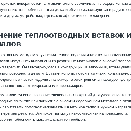
пористых поверхностей. Это значительно увеличивает площадь контакта
лучшению теплообмена. Такие детали обычно используются в радиатора
х и других устройствах, где важно эффективное охлаждение.
ение теплоотводных вставок 
иалов
ективным методом улучшения теплоотведения является использование
ставки могут быть выполнены из различных материалов с высокой тепло
 или графит. Они интегрируются в конструкции из алюминия, чтобы увел
плопроводности детали. Вставки используются в случаях, когда важно
еделенных частей изделия, например, в электронной аппаратуре, где тр
аление тепла от микросхем или процессоров.
ом является использование специальных покрытий для улучшения тепл
родные покрытия или покрытия с высоким содержанием металлов с отл
 свойствами помогают направлять избыточное тепло в нужном направл
перегрев деталей. Эти покрытия могут наноситься как на поверхности, т
озволяет обеспечить максимальный теплообмен.