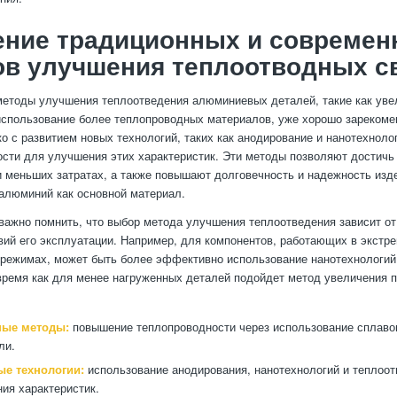
ение традиционных и совреме
ов улучшения теплоотводных с
етоды улучшения теплоотведения алюминиевых деталей, такие как ув
использование более теплопроводных материалов, уже хорошо зарекоме
ко с развитием новых технологий, таких как анодирование и нанотехноло
сти для улучшения этих характеристик. Эти методы позволяют достичь
и меньших затратах, а также повышают долговечность и надежность изд
алюминий как основной материал.
 важно помнить, что выбор метода улучшения теплоотведения зависит о
вий его эксплуатации. Например, для компонентов, работающих в экстр
режимах, может быть более эффективно использование нанотехнологий
 время как для менее нагруженных деталей подойдет метод увеличения
ные методы:
повышение теплопроводности через использование сплаво
ли.
е технологии:
использование анодирования, нанотехнологий и теплоот
ия характеристик.