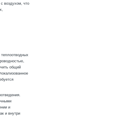
 с воздухом, что
х,
и
 теплоотводных
проводностью,
ичить общий
 локализованное
ебуется
оотведения.
ичными
ении и
ак и внутри