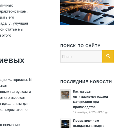
зличных
арактеристикам.
шить его
задачу, улучшая
той статье мы
 этого
ПОИСК ПО САЙТУ
ниевых
ящие материалы. В
ПОСЛЕДНИЕ НОВОСТИ
ьная
енным нагрузкам и
Как заводы
оптимизируют расход
я его высокая
материалов при
го идеальным для
производстве
в недостаточно
17 ноября, 2025 - 3:10 дп
Промышленные
во внимание
стандарты в сварке