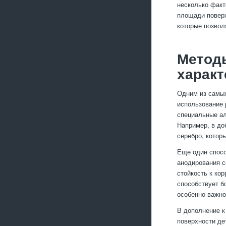
несколько факт
площади поверх
которые позвол
Метод
харак
Одним из самы
использование 
специальные а
Например, в до
серебро, котор
Еще один спосо
анодирования с
стойкость к ко
способствует б
особенно важно
В дополнение к
поверхности де