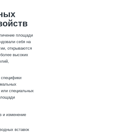
нных
войств
еличение площади
ндовали себя на
гии, открываются
 более высоких
елий,
т специфики
емальных
 или специальных
 площади
в и изменение
водных вставок