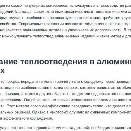
ин из самых популярных материалов, используемых в производстве ра
изделий благодаря своим отличным механическим и теплотехническим х
орых случаях, особенно в высоконагруженных системах, требуется улуч
свойства. Современные технологии позволяют эффективно решать эту 
ые качества алюминиевых деталей и увеличивая их долговечность. В э
к можно улучшить теплоотвод алюминиевых изделий и какие методы для
ание теплоотведения в алюми
ях
то процесс передачи тепла от горячего тела к холодному через провод
отведение особенно важно в таких сферах, как электроника, автомобил
, авиация, а также в других областях, где детали подвергаются повыш
колебаниям. Одной из главных причин использования алюминия являетс
ть. Этот металл способен эффективно передавать тепло, что делает е
альных решений. Однако в некоторых случаях алюминиевых компоненто
ия эффективного охлаждения.
 улучшить теплоотведение алюминиевых деталей, необходимо принять 