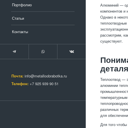
Портфолио
Алюминий — од
компонентов и 
Однако в некот
Статьи
теплоотводные 
эксплуатационн
Контакты
рассмотрим, ка
существуют.
Поним
детал
Почта:
info@metalloobrabotka.ru
Теплоотвод — э
Телефон:
+7 925 939 90 51
алюминии тепло
промышленность
температурным 
теплопроводнос
различных терм
для обеспечен
Для того чтобы