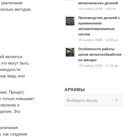
е увеличение
металлических деталей
16 ноября, 2025 - 1:50 пп
колько методов,
Производство деталей с
применением
автоматизированных
систем
16 ноября, 2025 - 12:30 дп
Особенности работы
цехов металлообработки
ей является
на заводах
это могут быть
15 ноября, 2025 - 11:10 дп
роводности.
 как медь или
АРХИВЫ
ния. Процесс
е только повышает
тивление и
делия. Это
величения
, как создание