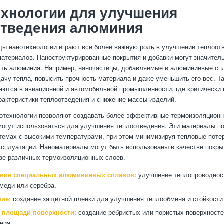
хнологии для улучшения
отведения алюминия
ды нанотехнологии играют все более важную роль в улучшении теплоот
материалов. Наноструктурированные покрытия и добавки могут значител
ть алюминия. Например, наночастицы, добавляемые в алюминиевые сп
ачу тепла, повысить прочность материала и даже уменьшить его вес. Та
яются в авиационной и автомобильной промышленности, где критически
актеристики теплоотведения и снижение массы изделий.
нотехнологии позволяют создавать более эффективные термоизоляцион
могут использоваться для улучшения теплоотведения. Эти материалы п
темах с высокими температурами, при этом минимизируя тепловые поте
ксплуатации. Наноматериалы могут быть использованы в качестве покры
аве различных термоизоляционных слоев.
ние специальных алюминиевых сплавов:
улучшение теплопроводност
меди или серебра.
ие:
создание защитной пленки для улучшения теплообмена и стойкости 
 площади поверхности:
создание ребристых или пористых поверхност
ния.