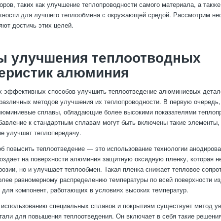
оров, таких как улучшение теплопроводности самого материала, а такж
ности для лучшего теплообмена с окружающей средой. Рассмотрим нес
яют достичь этих целей.
ы улучшения теплоотводных
теристик алюминия
х эффективных способов улучшить теплоотведение алюминиевых детал
различных методов улучшения их теплопроводности. В первую очередь, 
люминиевые сплавы, обладающие более высокими показателями теплоп
бавление к стандартным сплавам могут быть включены такие элементы,
ые улучшат теплопередачу.
б повысить теплоотведение — это использование технологии анодирова
оздает на поверхности алюминия защитную оксидную пленку, которая н
ррозии, но и улучшает теплообмен. Такая пленка снижает тепловое сопро
олее равномерному распределению температуры по всей поверхности из
 для компонент, работающих в условиях высоких температур.
 использованию специальных сплавов и покрытиям существует метод у
тали для повышения теплоотведения. Он включает в себя такие решения