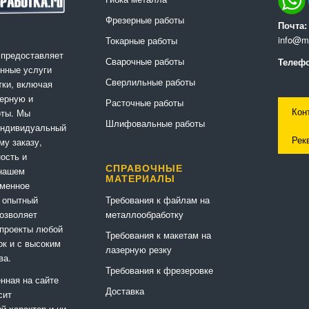
Фрезерные работы
Почта:
info@me
Токарные работы
 предоставляет
Сварочные работы
Телефо
нные услуги
Сверлильные работы
ки, включая
ерную и
Расточные работы
Кон
оты. Мы
Шлифовальные работы
индивидуальный
Рек
му заказу,
ность и
СПРАВОЧНЫЕ
 нашем
МАТЕРИАЛЫ
еменное
Требования к файлам на
 опытный
металлообработку
позволяет
 проекты любой
Требования к макетам на
ок и с высоким
лазерную резку
ва.
Требования к фрезеровке
нная на сайте
Доставка
сит
 характер и ни