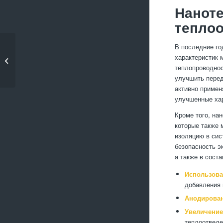
Наноте
тепло
Как гарантировать
В последние го
качество при
характеристик 
массовом
теплопроводнос
производстве...
улучшить перед
активно примен
улучшенные хар
Кроме того, на
которые также 
изоляцию в сис
безопасность э
а также в сост
Использова
добавления 
Анодирован
Увеличение
теплоотведе