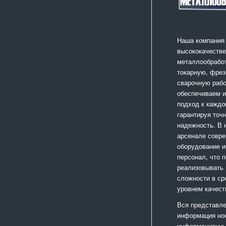
Наша компания
высококачестве
металлообработ
токарную, фрез
сварочную раб
обеспечиваем 
подход к каждо
гарантируя точ
надежность. В
арсенале совр
оборудование и
персонал, что 
реализовывать
сложности в ср
уровнем качест
Вся представле
информация но
информационный