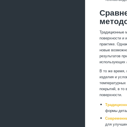
Сравн
метод
Традиционные м
поверхности и 
практике. Одна
новые возможно
результатов пр
использующих 
В то же время,
изделия и усло
температурных 
покрытий, в то
поверхности.
Традицион
формы дета
Современны
для улучшен