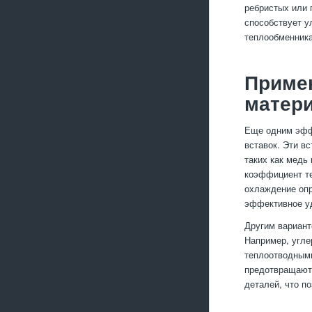
ребристых или 
способствует у
теплообменника
Примен
матер
Еще одним эфф
вставок. Эти в
таких как медь
коэффициент те
охлаждение опр
эффективное уд
Другим вариант
Например, угле
теплоотводными
предотвращают 
деталей, что п