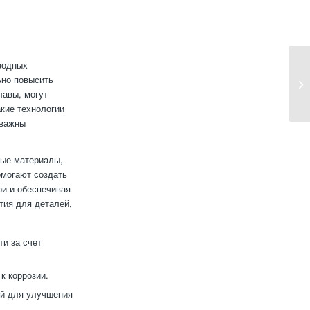
водных
ьно повысить
лавы, могут
кие технологии
 важны
ные материалы,
омогают создать
ри и обеспечивая
тия для деталей,
и за счет
к коррозии.
ей для улучшения