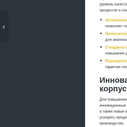
уровень качест
процессов и сн
Автоматиза
Современные
позволяет п
технологии обработки
алюмин...
Интеллекту
для анализа
Стандарты 
повышения д
Периодичес
гарантии со
Иннова
корпу
Для повышения 
инновационные 
а также новые 
ускорить проце
производстве.