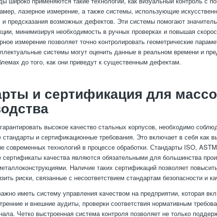
ды широко применяются такие технологии, как визуальный контроль с 
амер, лазерное измерение, а также системы, использующие искусствен
 и предсказания возможных дефектов. Эти системы помогают значител
кции, минимизируя необходимость в ручных проверках и повышая скорос
рное измерение позволяет точно контролировать геометрические параме
еллектуальные системы могут оценить данные в реальном времени и пре
лемах до того, как они приведут к существенным дефектам.
рты и сертификация для массо
водства
 гарантировать высокое качество стальных корпусов, необходимо соблю
стандарты и сертификационные требования. Это включает в себя как в
ие современных технологий в процессе обработки. Стандарты ISO, ASTM
 сертификаты качества являются обязательными для большинства прои
еталлоконструкциями. Наличие таких сертификаций позволяет повысить
изить риски, связанные с несоответствием стандартам безопасности и ка
важно иметь систему управления качеством на предприятии, которая вкл
тренние и внешние аудиты, проверки соответствия нормативным требова
нала. Четко выстроенная система контроля позволяет не только поддер