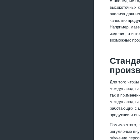
В последние го
высокоточных к
анализа данных
качество проду
Например, лазе
изделия, а инт
возможных проб
Станда
произ
Для того чтобы
международные 
так и применен
международные
работающих с м
продукции и сн
Помимо этого, 
регулярные вну
обучение персо