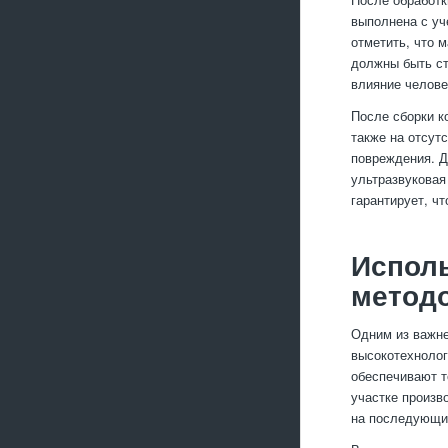
выполнена с уч
отметить, что 
должны быть ст
влияние челове
После сборки к
также на отсут
повреждения. Д
ультразвуковая
гарантирует, ч
Испол
методо
Одним из важне
высокотехнолог
обеспечивают т
участке произв
на последующи