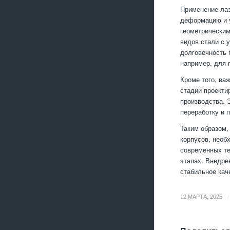
Применение лаз
деформацию и у
геометрическим
видов стали с 
долговечность 
например, для 
Кроме того, ва
стадии проекти
производства. 
переработку и 
Таким образом,
корпусов, необ
современных те
этапах. Внедре
стабильное кач
/
12 МАРТА, 2025