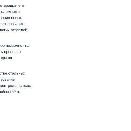
дотвращая его
е сложными
ование новых
гает повысить
ногих отраслей,
ое позволяет на
ть процессы
ходы на
стве стальных
ьзование
контроль на всех
 обеспечить