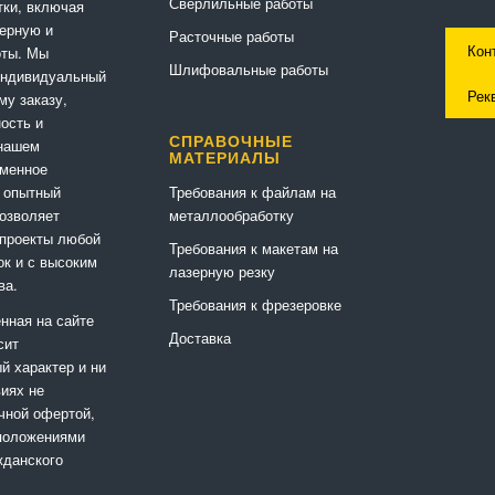
Сверлильные работы
ки, включая
ерную и
Расточные работы
Кон
оты. Мы
Шлифовальные работы
индивидуальный
Рек
му заказу,
ность и
СПРАВОЧНЫЕ
 нашем
МАТЕРИАЛЫ
еменное
Требования к файлам на
 опытный
металлообработку
позволяет
 проекты любой
Требования к макетам на
ок и с высоким
лазерную резку
ва.
Требования к фрезеровке
нная на сайте
Доставка
сит
 характер и ни
виях не
чной офертой,
положениями
жданского