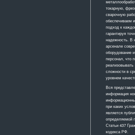
металлообработ
токарную, фрез
сварочную раб
обеспечиваем 
подход к каждо
гарантируя точ
надежность. В
арсенале совр
оборудование и
персонал, что 
реализовывать
сложности в ср
уровнем качест
Вся представле
информация но
информационный
при каких усло
является публи
определяемой 
Статьи 437 Гра
кодекса РФ.