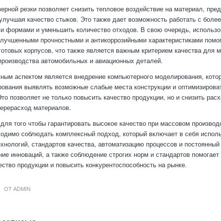
ерной резки позволяет снизить тепловое воздействие на материал, пре
лучшая качество стыков. Это также дает возможность работать с боле
и формами и уменьшить количество отходов. В свою очередь, использ
улучшенными прочностными и антикоррозийными характеристиками помо
готовых корпусов, что также является важным критерием качества для м
производства автомобильных и авиационных деталей.
жным аспектом является внедрение компьютерного моделирования, котор
рования выявлять возможные слабые места конструкции и оптимизирова
Это позволяет не только повысить качество продукции, но и снизить рас
перерасход материалов.
 для того чтобы гарантировать высокое качество при массовом производ
ходимо соблюдать комплексный подход, который включает в себя испол
хнологий, стандартов качества, автоматизацию процессов и постоянный 
ние инноваций, а также соблюдение строгих норм и стандартов помогает
ество продукции и повысить конкурентоспособность на рынке.
ОТ
ADMIN