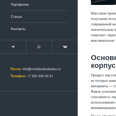
Портфолио
Массовое произ
Статьи
получения исхо
современной ин
Контакты
значительным ф
помогают гаран
максимальную т
Основ
корпу
Почта:
info@metalloobrabotka.ru
Процесс массов
Телефон:
+7 925 939 90 51
из которых важ
материала — ст
Важно учитыват
способность по
использования 
минимизировать
После обработк