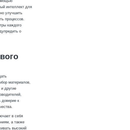
помощью
ный интеллект для
ьно улучшить
ть процессов.
тры каждого
дупредить о
вого
дать
ыбор материалов,
 и другие
зводителей,
 доверие к
чества.
ючает в себя
ниям, а также
живать высокий