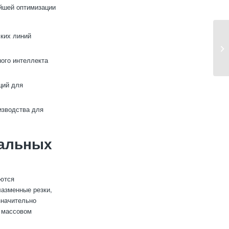
ейшей оптимизации
ких линий
ного интеллекта
ций для
изводства для
тальных
яются
лазменные резки,
значительно
и массовом