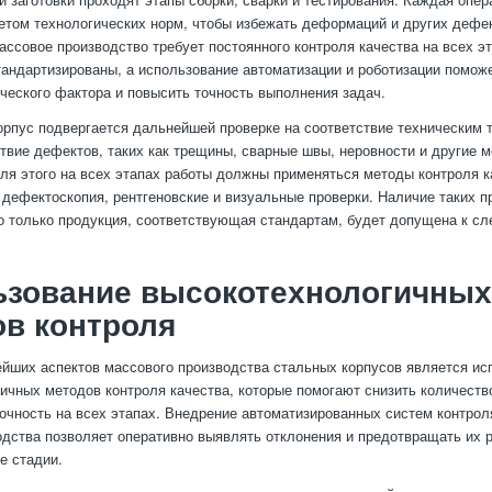
етом технологических норм, чтобы избежать деформаций и других дефе
массовое производство требует постоянного контроля качества на всех э
андартизированы, а использование автоматизации и роботизации поможе
ческого фактора и повысить точность выполнения задач.
орпус подвергается дальнейшей проверке на соответствие техническим 
ствие дефектов, таких как трещины, сварные швы, неровности и другие 
ля этого на всех этапах работы должны применяться методы контроля ка
 дефектоскопия, рентгеновские и визуальные проверки. Наличие таких п
то только продукция, соответствующая стандартам, будет допущена к с
ьзование высокотехнологичных
в контроля
йших аспектов массового производства стальных корпусов является ис
ичных методов контроля качества, которые помогают снизить количеств
очность на всех этапах. Внедрение автоматизированных систем контрол
одства позволяет оперативно выявлять отклонения и предотвращать их 
е стадии.