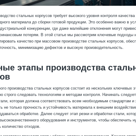
водство стальных корпусов требует высокого уровня контроля качества 
дного материала до сборки готовой продукции. Это особенно важно в ус
дустриальной конкуренции, где даже малейшие отклонения могут привес
инансовым потерям. В этой статье мы рассмотрим ключевые подходы и
тировать качество при массовом производстве стальных корпусов, обес
очность, минимизацию дефектов и высокую производительность.
ные этапы производства сталь
сов
ого производства стальных корпусов состоит из нескольких ключевых э
но строго следовать технологиям и методам контроля. Начинать следует
али, которая должна соответствовать всем необходимым стандартам и 
ь не только прочность и устойчивость материала к внешним воздействия
ддаваться обработке. Далее следует этап резки и обработки стали, кото
высококачественного оборудования и инструментов, чтобы обеспечить н
 количество отходов.
и заготовки проходят этапы сборки, сварки и тестирования. Каждая опе