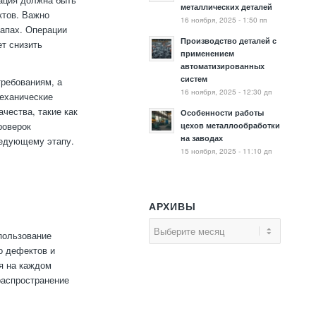
металлических деталей
ктов. Важно
16 ноября, 2025 - 1:50 пп
тапах. Операции
Производство деталей с
т снизить
применением
автоматизированных
систем
требованиям, а
16 ноября, 2025 - 12:30 дп
механические
чества, такие как
Особенности работы
роверок
цехов металлообработки
на заводах
ледующему этапу.
15 ноября, 2025 - 11:10 дп
АРХИВЫ
пользование
о дефектов и
я на каждом
распространение