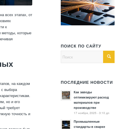
на всех этапах, от
ловиях
ти к
 методы, которые
печивая
ПОИСК ПО САЙТУ
ных
ПОСЛЕДНИЕ НОВОСТИ
тапов, на каждом
 с выбора
Как заводы
характеристикам.
оптимизируют расход
м, но и его
материалов при
рый требует
производстве
17 ноября, 2025 - 3:10 дп
ужную точность и
Промышленные
стандарты в сварке
рация должна быть