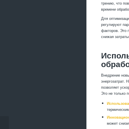
трению, что по
времени обрабо
Для оптимизаци
регулируют пар
факторов. Это 
снижая затраты
Исполь
обрабо
Внедрение новы
энергозатрат. 
позволяет уско
Это не только 
Использова
термическим
Инновацио
может снизи
Преимущества