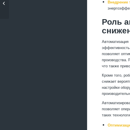
Внедрение 
использования ЧПУ в
энергоэффек
производстве...
Роль а
снижен
Автоматизация 
эффективность 
позволяет опти
производства. 
что также прив
Кроме того, ро
снижает вероят
настройки обор
производительн
Автоматизирова
позволяет опер
таких технолог
Оптимизаци