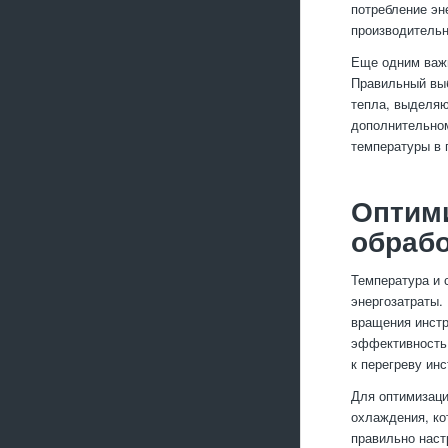
потребление эн
производительно
Еще одним важ
Правильный выб
тепла, выделяю
дополнительном
температуры в 
Оптими
обрабо
Температура и 
энергозатраты.
вращения инстр
эффективность 
к перегреву ин
Для оптимизаци
охлаждения, ко
правильно наст