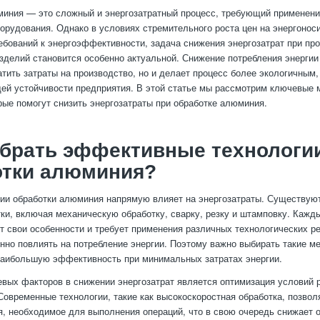
иния — это сложный и энергозатратный процесс, требующий применен
борудования. Однако в условиях стремительного роста цен на энергонос
бований к энергоэффективности, задача снижения энергозатрат при пр
делий становится особенно актуальной. Снижение потребления энергии
атить затраты на производство, но и делает процесс более экологичным,
й устойчивости предприятия. В этой статье мы рассмотрим ключевые 
орые помогут снизить энергозатраты при обработке алюминия.
ыбрать эффективные технологи
отки алюминия?
ии обработки алюминия напрямую влияет на энергозатраты. Существую
ки, включая механическую обработку, сварку, резку и штамповку. Кажды
т свои особенности и требует применения различных технологических р
нно повлиять на потребление энергии. Поэтому важно выбирать такие м
наибольшую эффективность при минимальных затратах энергии.
вых факторов в снижении энергозатрат является оптимизация условий 
Современные технологии, такие как высокоскоростная обработка, позво
я, необходимое для выполнения операций, что в свою очередь снижает 