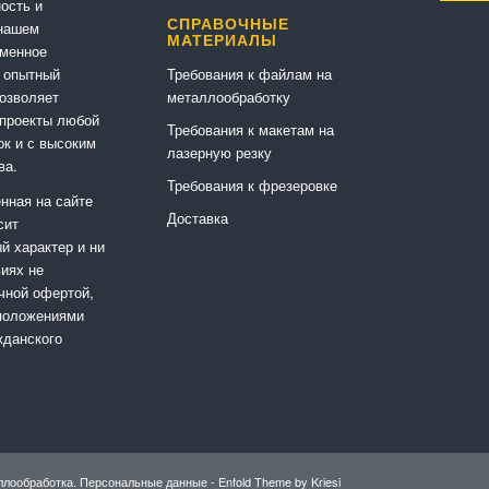
ность и
СПРАВОЧНЫЕ
 нашем
МАТЕРИАЛЫ
еменное
Требования к файлам на
 опытный
металлообработку
позволяет
 проекты любой
Требования к макетам на
ок и с высоким
лазерную резку
ва.
Требования к фрезеровке
нная на сайте
Доставка
сит
 характер и ни
виях не
чной офертой,
положениями
жданского
ллообработка.
Персональные данные
-
Enfold Theme by Kriesi