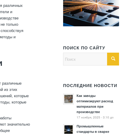
ия различных
ители и
оизводстве
 не только
 способствуя
методы и
ПОИСК ПО САЙТУ
и
т различные
ПОСЛЕДНИЕ НОВОСТИ
й из этих
ешений, которые
Как заводы
оптимизируют расход
етоды, которые
материалов при
производстве
17 ноября, 2025 - 3:10 дп
работы
ляют значительно
Промышленные
общее
стандарты в сварке