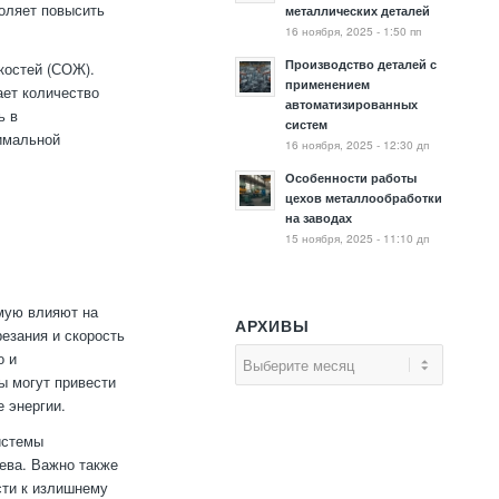
оляет повысить
металлических деталей
16 ноября, 2025 - 1:50 пп
Производство деталей с
костей (СОЖ).
применением
ает количество
автоматизированных
ь в
систем
имальной
16 ноября, 2025 - 12:30 дп
Особенности работы
цехов металлообработки
на заводах
и
15 ноября, 2025 - 11:10 дп
ямую влияют на
АРХИВЫ
езания и скорость
о и
ы могут привести
е энергии.
истемы
ева. Важно также
сти к излишнему