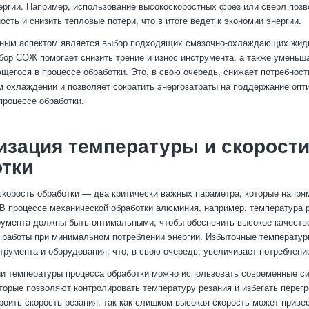
ергии. Например, использование высокоскоростных фрез или сверл позв
сть и снизить тепловые потери, что в итоге ведет к экономии энергии.
ным аспектом является выбор подходящих смазочно-охлаждающих жид
ор СОЖ помогает снизить трение и износ инструмента, а также уменьш
щегося в процессе обработки. Это, в свою очередь, снижает потребност
 охлаждении и позволяет сократить энергозатраты на поддержание опт
процессе обработки.
зация температуры и скорост
тки
скорость обработки — два критически важных параметра, которые напр
 В процессе механической обработки алюминия, например, температура р
умента должны быть оптимальными, чтобы обеспечить высокое качеств
работы при минимальном потреблении энергии. Избыточные температур
струмента и оборудования, что, в свою очередь, увеличивает потреблени
и температуры процесса обработки можно использовать современные с
торые позволяют контролировать температуру резания и избегать перегр
роить скорость резания, так как слишком высокая скорость может приве