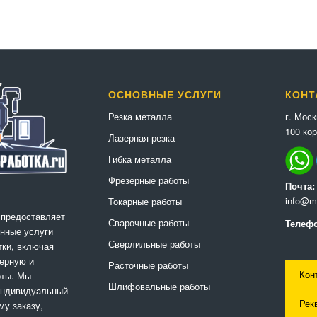
ОСНОВНЫЕ УСЛУГИ
КОНТ
г. Мос
Резка металла
100 кор
Лазерная резка
Гибка металла
Фрезерные работы
Почта:
info@me
Токарные работы
 предоставляет
Сварочные работы
Телефо
нные услуги
Сверлильные работы
ки, включая
ерную и
Расточные работы
Кон
оты. Мы
Шлифовальные работы
индивидуальный
Рек
му заказу,