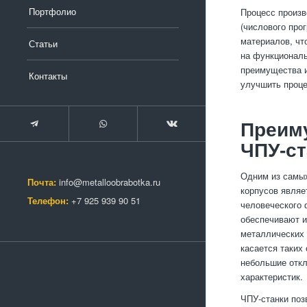
Портфолио
Процесс произв
(числового про
материалов, чт
Статьи
на функциональ
преимущества и
Контакты
улучшить проце
Преиму
ЧПУ-ст
Одним из самых
Почта:
info@metalloobrabotka.ru
корпусов являе
Телефон:
+7 925 939 90 51
человеческого 
обеспечивают и
металлических 
касается таких
небольшие откл
характеристик.
ЧПУ-станки поз