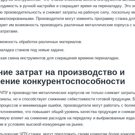
ходимость в ручной настройке и сокращает время на переналадку. Это з
 производительность и снижает затраты на рабочую силу, поскольку м
оматизированными. Производители могут изменять программу станка для
 дает им возможность производить различные металлические корпуса с
затратами.
можность обработки различных материалов.
наладка станков под новые задачи.
кая смена инструментов для сокращения времени переналадки.
ие затрат на производство и
ение конкурентоспособности
ЧПУ в производстве металлических корпусов не только снижает затрат
риалы, но и способствует снижению себестоимости готовой продукции. 
процессов и минимизации ошибок, производители могут работать с боле
клонениями, что повышает общий уровень качества продукции и снижае
рямую влияет на снижение расходов на переделку и выбракованные изде
м в условиях высокой конкуренции на рынке.
льзующие ЧПУ-станки, могут предложить своим клиентам более конкур