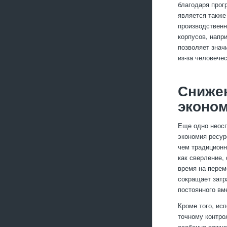
благодаря прог
является также
производственн
корпусов, напр
позволяет знач
из-за человече
Снижен
эконом
Еще одно неосп
экономия ресур
чем традиционн
как сверление,
время на перем
сокращает затр
постоянного вм
Кроме того, ис
точному контро
особенно важно