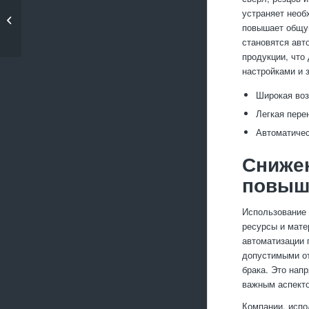
Особенности
устраняет необ
соединения алюминия
повышает общую
с другими...
становятся авт
продукции, что
настройками и 
Широкая воз
Легкая пере
Автоматичес
Снижен
повыш
Использование 
ресурсы и мате
автоматизации 
допустимыми от
брака. Это нап
важным аспекто
Компании, испо