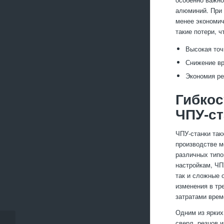
алюминий. При 
менее экономич
такие потери, 
Высокая точ
Снижение вр
Экономия ре
Гибкос
ЧПУ-ст
ЧПУ-станки так
производстве м
различных типо
настройкам, ЧП
так и сложные 
изменения в тр
затратами врем
Одним из ярких
сверл, резцов 