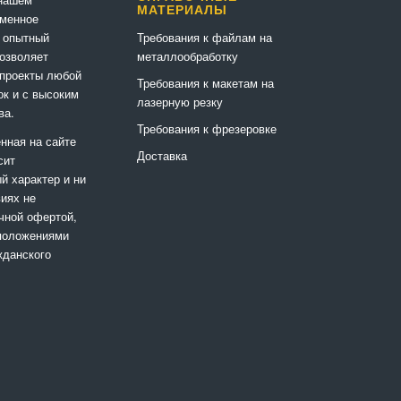
МАТЕРИАЛЫ
еменное
Требования к файлам на
 опытный
металлообработку
позволяет
 проекты любой
Требования к макетам на
ок и с высоким
лазерную резку
ва.
Требования к фрезеровке
нная на сайте
Доставка
сит
 характер и ни
виях не
чной офертой,
положениями
жданского