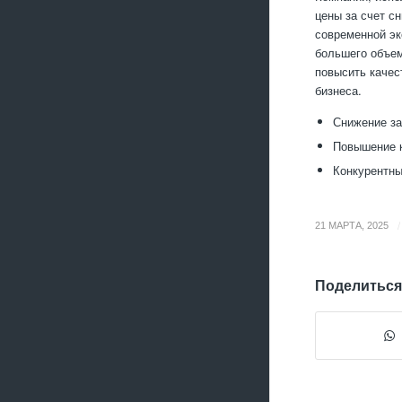
цены за счет с
современной эк
большего объем
повысить качес
бизнеса.
Снижение за
Повышение к
Конкурентны
/
21 МАРТА, 2025
Поделиться