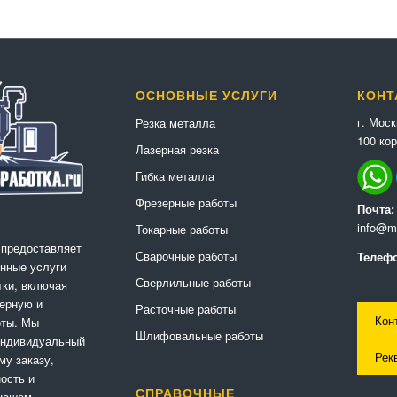
ОСНОВНЫЕ УСЛУГИ
КОНТ
г. Мос
Резка металла
100 кор
Лазерная резка
Гибка металла
Фрезерные работы
Почта:
info@me
Токарные работы
 предоставляет
Сварочные работы
Телефо
нные услуги
Сверлильные работы
ки, включая
ерную и
Расточные работы
Кон
оты. Мы
Шлифовальные работы
индивидуальный
Рек
му заказу,
ность и
СПРАВОЧНЫЕ
 нашем