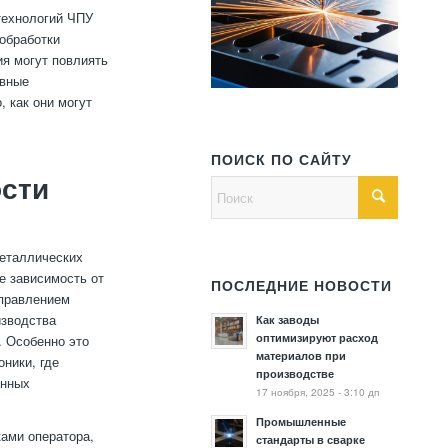
технологий ЧПУ
 обработки
ия могут повлиять
овные
 как они могут
ПОИСК ПО САЙТУ
ости
металлических
е зависимость от
ПОСЛЕДНИЕ НОВОСТИ
управлением
изводства
Как заводы
оптимизируют расход
. Особенно это
материалов при
оники, где
производстве
онных
17 ноября, 2025 - 3:10 дп
Промышленные
ами оператора,
стандарты в сварке