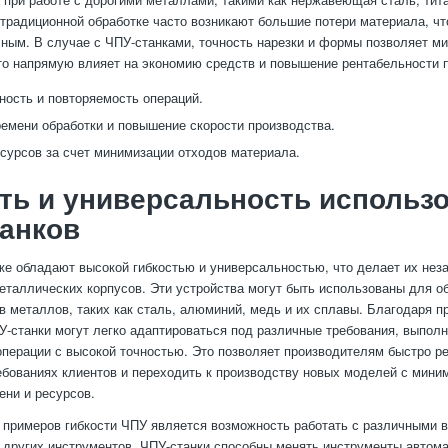
традиционной обработке часто возникают большие потери материала, чт
ным. В случае с ЧПУ-станками, точность нарезки и формы позволяет м
что напрямую влияет на экономию средств и повышение рентабельности 
ность и повторяемость операций.
емени обработки и повышение скорости производства.
сурсов за счет минимизации отходов материала.
ть и универсальность использ
анков
же обладают высокой гибкостью и универсальностью, что делает их не
еталлических корпусов. Эти устройства могут быть использованы для о
в металлов, таких как сталь, алюминий, медь и их сплавы. Благодаря
У-станки могут легко адаптироваться под различные требования, выполн
операции с высокой точностью. Это позволяет производителям быстро ре
ебованиях клиентов и переходить к производству новых моделей с мин
ени и ресурсов.
 примеров гибкости ЧПУ является возможность работать с различными 
и других инструментов. ЧПУ-станки способны менять инструменты автома