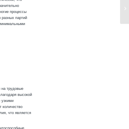
начительно
ногие процессы
 разных партий
 минимальными
ы на трудовые
Благодаря высокой
е узкими
т количество
лия, что является
ентоспособные