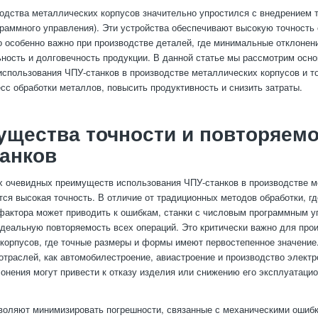
одства металлических корпусов значительно упростился с внедрением 
граммного управления). Эти устройства обеспечивают высокую точность
о особенно важно при производстве деталей, где минимальные отклонен
ность и долговечность продукции. В данной статье мы рассмотрим осн
спользования ЧПУ-станков в производстве металлических корпусов и то,
сс обработки металлов, повысить продуктивность и снизить затраты.
щества точности и повторяем
анков
 очевидных преимуществ использования ЧПУ-станков в производстве 
тся высокая точность. В отличие от традиционных методов обработки, гд
фактора может приводить к ошибкам, станки с числовым программным 
деальную повторяемость всех операций. Это критически важно для про
корпусов, где точные размеры и формы имеют первостепенное значение
 отраслей, как автомобилестроение, авиастроение и производство электр
онения могут привести к отказу изделия или снижению его эксплуатаци
воляют минимизировать погрешности, связанные с механическими ошибк