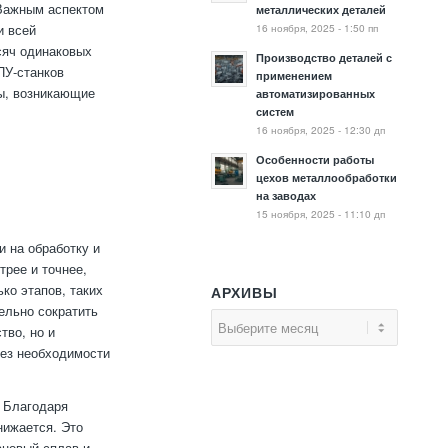
 Важным аспектом
металлических деталей
16 ноября, 2025 - 1:50 пп
и всей
ысяч одинаковых
Производство деталей с
ПУ-станков
применением
ы, возникающие
автоматизированных
систем
16 ноября, 2025 - 12:30 дп
Особенности работы
цехов металлообработки
на заводах
15 ноября, 2025 - 11:10 дп
 на обработку и
рее и точнее,
ко этапов, таких
АРХИВЫ
тельно сократить
тво, но и
без необходимости
 Благодаря
нижается. Это
ановый сплав и