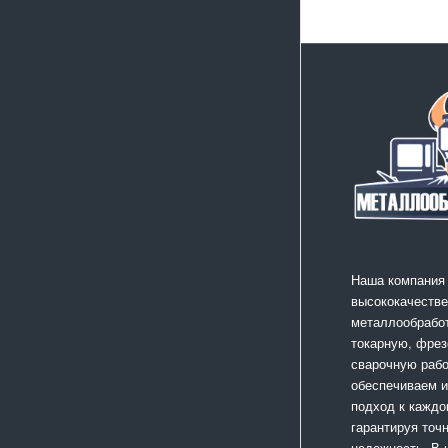
Наша компания
высококачестве
металлообработ
токарную, фрез
сварочную раб
обеспечиваем 
подход к каждо
гарантируя точ
надежность. В