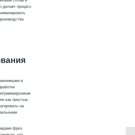
о делает процесс
инимизировать
производства.
ования
заменимыми в
бработки
 программируемым
яя как простые,
агировать на
имальными
видами фрез,
тически, что