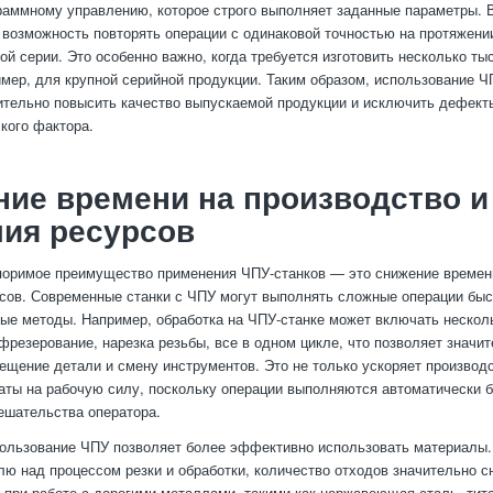
раммному управлению, которое строго выполняет заданные параметры.
 возможность повторять операции с одинаковой точностью на протяжени
ой серии. Это особенно важно, когда требуется изготовить несколько т
имер, для крупной серийной продукции. Таким образом, использование Ч
ительно повысить качество выпускаемой продукции и исключить дефект
ского фактора.
ие времени на производство и
ия ресурсов
оримое преимущество применения ЧПУ-станков — это снижение времени
сов. Современные станки с ЧПУ могут выполнять сложные операции быст
ые методы. Например, обработка на ЧПУ-станке может включать несколь
 фрезерование, нарезка резьбы, все в одном цикле, что позволяет значи
ещение детали и смену инструментов. Это не только ускоряет производс
аты на рабочую силу, поскольку операции выполняются автоматически 
ешательства оператора.
пользование ЧПУ позволяет более эффективно использовать материалы.
лю над процессом резки и обработки, количество отходов значительно с
 при работе с дорогими металлами, такими как нержавеющая сталь, тит