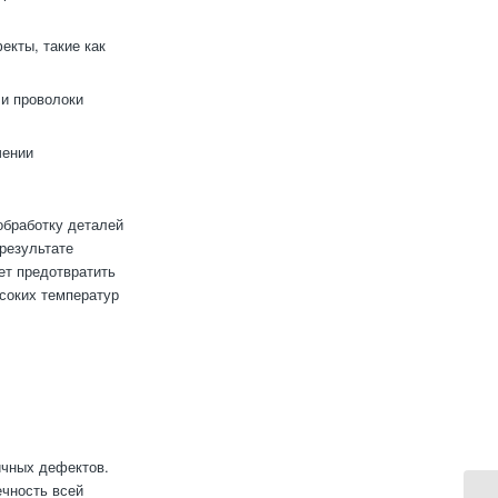
екты, такие как
и проволоки
чении
обработку деталей
результате
ет предотвратить
ысоких температур
ичных дефектов.
ечность всей