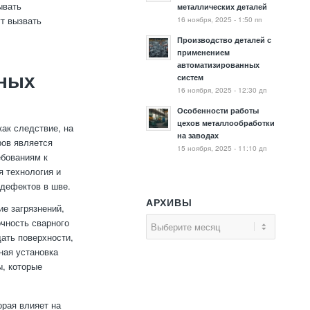
ывать
металлических деталей
16 ноября, 2025 - 1:50 пп
ут вызвать
Производство деталей с
применением
автоматизированных
рных
систем
16 ноября, 2025 - 12:30 дп
Особенности работы
цехов металлообработки
как следствие, на
на заводах
ров является
15 ноября, 2025 - 11:10 дп
ебованиям к
я технология и
дефектов в шве.
АРХИВЫ
ие загрязнений,
чность сварного
ать поверхности,
ная установка
ы, которые
орая влияет на