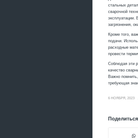
стальных детал
сварочной техн
эксплуатации. 
загрязнения, о
Кроме того, важ
подачи. Исполь
расходные мате
провести терми
Соблюдая эти р
качество сварн
Важно помнить,
требующая знан
6 НОЯБРЯ, 2023
Поделиться