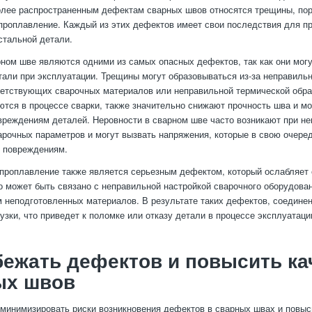
олее распространенным дефектам сварных швов относятся трещины, пор
проплавление. Каждый из этих дефектов имеет свои последствия для пр
стальной детали.
ном шве являются одними из самых опасных дефектов, так как они могу
али при эксплуатации. Трещины могут образовываться из-за неправиль
ветствующих сварочных материалов или неправильной термической обра
ются в процессе сварки, также значительно снижают прочность шва и мо
вреждениям деталей. Неровности в сварном шве часто возникают при н
арочных параметров и могут вызвать напряжения, которые в свою очеред
 повреждениям.
проплавление также является серьезным дефектом, который ослабляет
о может быть связано с неправильной настройкой сварочного оборудован
 неподготовленных материалов. В результате таких дефектов, соедине
узки, что приведет к поломке или отказу детали в процессе эксплуатаци
бежать дефектов и повысить ка
ых швов
 минимизировать риски возникновения дефектов в сварных швах и повыс