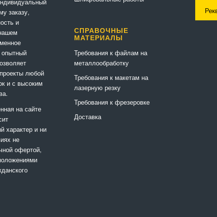
индивидуальный
Рек
му заказу,
ность и
СПРАВОЧНЫЕ
 нашем
МАТЕРИАЛЫ
еменное
Требования к файлам на
 опытный
металлообработку
позволяет
 проекты любой
Требования к макетам на
ок и с высоким
лазерную резку
ва.
Требования к фрезеровке
нная на сайте
Доставка
сит
 характер и ни
виях не
чной офертой,
положениями
жданского