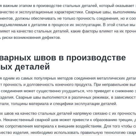
я важным этапом в производстве стальных деталей, который оказывает
качество и эксплуатационные характеристики. Сварные швы, выполняем
нентов, должны обеспечивать не только прочность соединения, но и соо
редъявляемым к деталям в процессе их эксплуатации. В этой статье мы
ияют на качество стальных деталей, какие факторы влияют на их прочн
 риски возникновения дефектов.
варных швов в производстве
ных деталей
я одним из самых популярных методов соединения металлических детал
 прочность и долговечность конечного продукта. При неправильном вы
о соединения может существенно ухудшиться, что приведет к снижению
изделия. Сварные швы выполняются в различных режимах, в зависимост
тали, толщины материала и специфики эксплуатации деталей.
х швов на качество стальных деталей напрямую связано с их прочност
. Некачественный сварной шов может привести к образованию трещин, 
ию сопротивления материала к внешним воздействиям. Для того чтобы с
ачество изделия, необходимо использовать правильную технологию свар