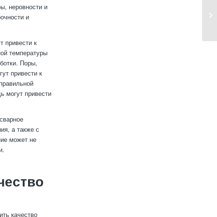
ы, неровности и
очности и
т привести к
ной температуры
ботки. Поры,
гут привести к
еправильной
ь могут привести
 сварное
ия, а также с
ние может не
и.
чество
ить качество