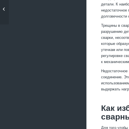
Как продлить срок
детали. К наиб
службы фрез при
недостаточное 
обработке...
долговечности 
Трещины в свар
разрушению дет
сварки, несоот
которые образу
утечкам или по
регулировке св
к механическим
Недостаточное 
соединение. Эт
использованием
выдержать нагр
Как из
сварн
Для того чтобы