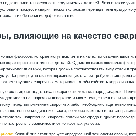
о подготавливать поверхность соединяемых деталей. Важно также учит
условия в процессе сварки, поскольку резкие перепады температур мог
ериала и образование дефектов в шве.
ы, влияющие на качество сва
колько факторов, которые могут повлиять на качество сварных швов и, 
ые характеристики стальных деталей. Одним из самых значимых факто
ор технологии сварки, которая должна соответствовать типу стали и тр
укту. Например, для сварки нержавеющих сталей требуется специальна
соответствующих сварочных материалов, чтобы избежать коррозионных 
жную роль играет подготовка поверхности металла перед сваркой. Налич
следов масла на сварочной поверхности может существенно снизить про
этому перед выполнением сварочных работ необходимо тщательно очищ
ть качественное соединение. Также, не менее важным является правиль
метров: ток, напряжение, скорость подачи электрода и другие параметр
чно настроены в зависимости от конкретных условий.
ериала:
Каждый тип стали требует определенной технологии сварки, кот