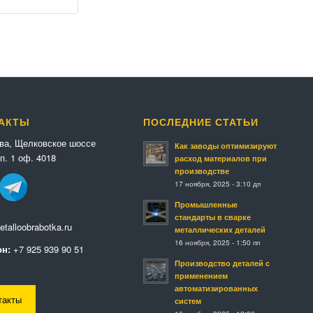
АКТЫ
ПОСЛЕДНИЕ СТАТЬИ
ква, Щелковское шоссе
Как заводы оптимизируют
п. 1 оф. 4018
расход материалов при
производстве
17 ноября, 2025 - 3:10 дп
Промышленные
стандарты в сварке
talloobrabotka.ru
металлических деталей
16 ноября, 2025 - 1:50 пп
н:
+7 925 939 90 51
Производство деталей с
применением
автоматизированных
такты
систем