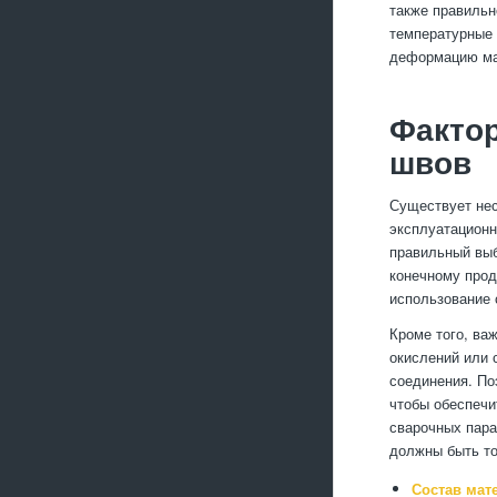
также правильн
температурные 
деформацию мат
Фактор
швов
Существует нес
эксплуатационн
правильный выб
конечному прод
использование 
Кроме того, ва
окислений или 
соединения. По
чтобы обеспечи
сварочных пара
должны быть то
Состав мат