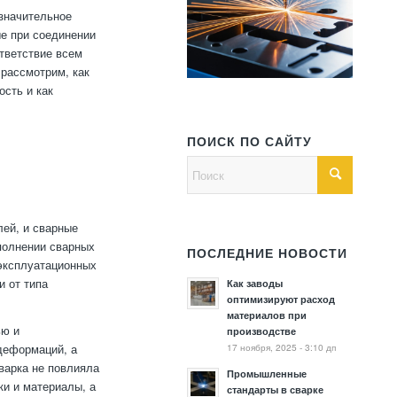
 значительное
ые при соединении
тветствие всем
 рассмотрим, как
ость и как
ПОИСК ПО САЙТУ
ей, и сварные
полнении сварных
ПОСЛЕДНИЕ НОВОСТИ
 эксплуатационных
и от типа
Как заводы
оптимизируют расход
материалов при
ью и
производстве
17 ноября, 2025 - 3:10 дп
деформаций, а
варка не повлияла
Промышленные
ки и материалы, а
стандарты в сварке