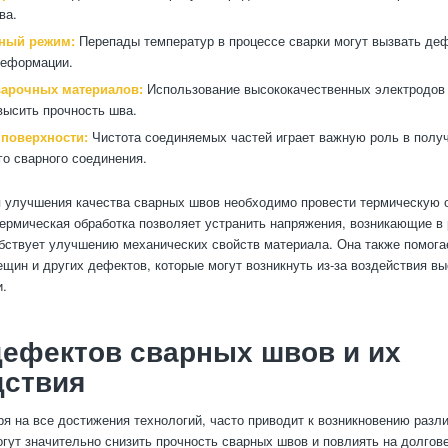
ва.
ный режим:
Перепады температур в процессе сварки могут вызвать деф
деформации.
варочных материалов:
Использование высококачественных электродов 
высить прочность шва.
 поверхности:
Чистота соединяемых частей играет важную роль в полу
го сварного соединения.
я улучшения качества сварных швов необходимо провести термическую 
Термическая обработка позволяет устранить напряжения, возникающие в 
обствует улучшению механических свойств материала. Она также помога
ещин и других дефектов, которые могут возникнуть из-за воздействия в
и.
ефектов сварных швов и их
дствия
ря на все достижения технологий, часто приводит к возникновению разл
гут значительно снизить прочность сварных швов и повлиять на долгов