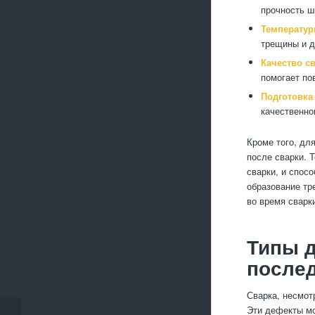
прочность ш
Температур
трещины и 
Качество с
помогает по
Подготовка
качественно
Кроме того, дл
после сварки. 
сварки, и спос
образование тр
во время сварк
Типы д
после
Сварка, несмот
Эти дефекты мо