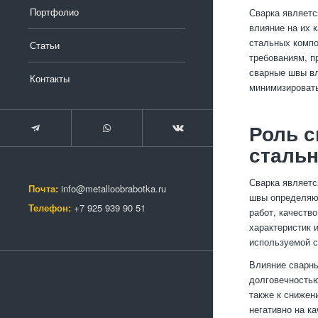
Портфолио
Сварка являетс
влияние на их 
стальных компо
Статьи
требованиям, п
сварные швы вл
Контакты
минимизировать
Роль с
сталь
Сварка являетс
Почта:
info@metalloobrabotka.ru
швы определяют
Телефон:
+7 925 939 90 51
работ, качеств
характеристик 
используемой с
Влияние сварны
долговечностью
также к снижен
негативно на к