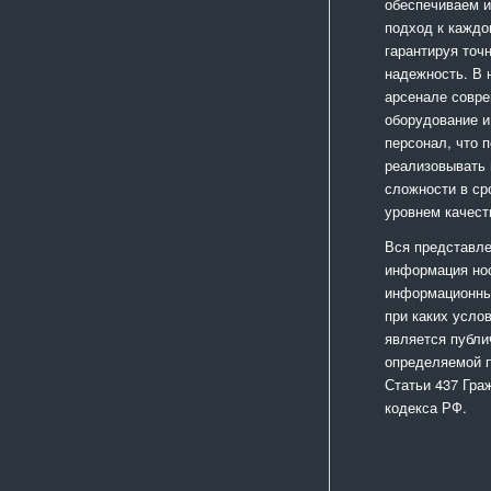
обеспечиваем 
подход к каждо
гарантируя точ
надежность. В
арсенале совр
оборудование и
персонал, что 
реализовывать
сложности в ср
уровнем качест
Вся представле
информация но
информационный
при каких усло
является публи
определяемой 
Статьи 437 Гра
кодекса РФ.