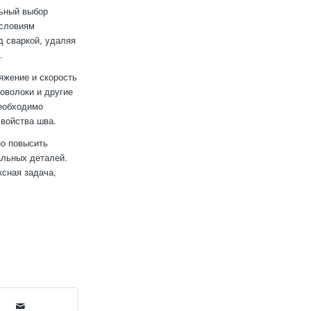
льный выбор
условиям
д сваркой, удаляя
.
ряжение и скорость
оволоки и другие
необходимо
свойства шва.
но повысить
альных деталей.
ксная задача,