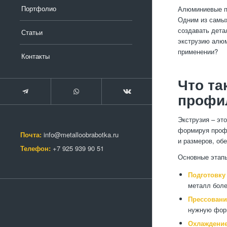
Портфолио
Алюминиевые пр
Одним из самых
создавать дета
Статьи
экструзию алюм
применении?
Контакты
Что та
профи
Экструзия – эт
формируя профи
Почта:
info@metalloobrabotka.ru
и размеров, об
Телефон:
+7 925 939 90 51
Основные этап
Подготовку
металл боле
Прессовани
нужную фор
Охлаждени