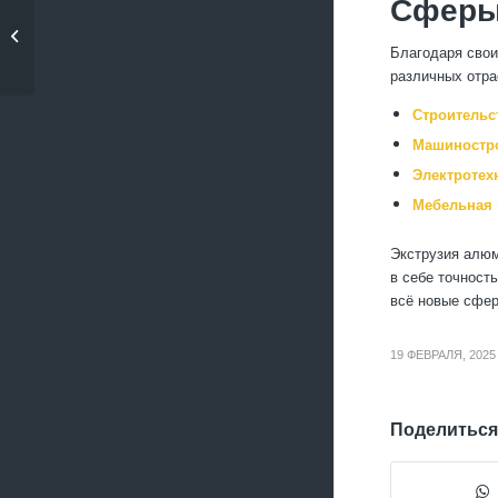
Сферы
Порошковая
металлургия
Благодаря свои
алюминия
различных отра
Строительс
Машиностр
Электротех
Мебельная 
Экструзия алюм
в себе точност
всё новые сфер
19 ФЕВРАЛЯ, 2025
Поделиться