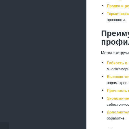
Правка и ре
Термическа
прочности.
Преим
профи
Метод экструзи
Гибкость в
многокамерн
Высокая то
параметров.
Прочность 
Экономичн
себестоимос
Дополнител
обработке.