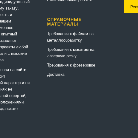
индивидуальный
Рек
му заказу,
ность и
СПРАВОЧНЫЕ
 нашем
МАТЕРИАЛЫ
еменное
Требования к файлам на
 опытный
металлообработку
позволяет
 проекты любой
Требования к макетам на
ок и с высоким
лазерную резку
ва.
Требования к фрезеровке
нная на сайте
Доставка
сит
 характер и ни
виях не
чной офертой,
положениями
жданского