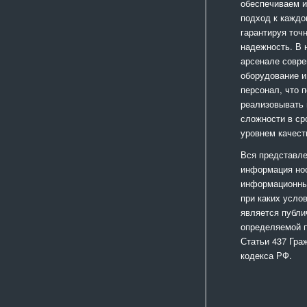
обеспечиваем 
подход к каждо
гарантируя точ
надежность. В
арсенале совр
оборудование и
персонал, что 
реализовывать
сложности в ср
уровнем качест
Вся представле
информация но
информационный
при каких усло
является публи
определяемой 
Статьи 437 Гра
кодекса РФ.