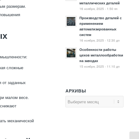
металлических деталей
ным размерам.
16 ноября, 2025 - 1:50 пп
 повышения
Производство деталей с
применением
автоматизированных
ых
систем
16 ноября, 2025 - 12:30 дп
Особенности работы
цехов металлообработки
омышленности:
на заводах
15 ноября, 2025 - 11:10 дп
чая сложные
я от заданных
АРХИВЫ
ри малом весе.
 снижают
гать механической