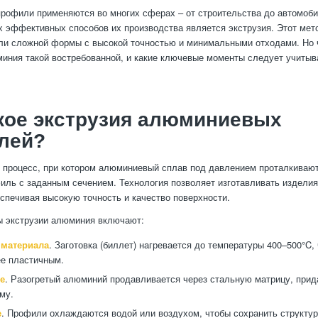
офили применяются во многих сферах – от строительства до автомоби
 эффективных способов их производства является экструзия. Этот мет
ли сложной формы с высокой точностью и минимальными отходами. Но 
иния такой востребованной, и какие ключевые моменты следует учитыв
кое экструзия алюминиевых
лей?
о процесс, при котором алюминиевый сплав под давлением проталкивают
ль с заданным сечением. Технология позволяет изготавливать издели
еспечивая высокую точность и качество поверхности.
ы экструзии алюминия включают:
 материала
. Заготовка (биллет) нагревается до температуры 400–500°C,
е пластичным.
е
. Разогретый алюминий продавливается через стальную матрицу, пр
му.
е
. Профили охлаждаются водой или воздухом, чтобы сохранить структур