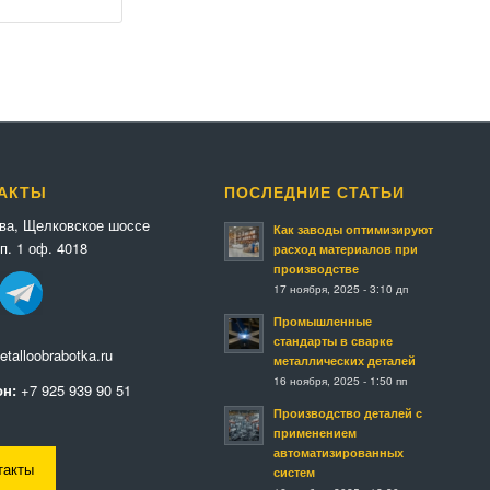
АКТЫ
ПОСЛЕДНИЕ СТАТЬИ
ква, Щелковское шоссе
Как заводы оптимизируют
п. 1 оф. 4018
расход материалов при
производстве
17 ноября, 2025 - 3:10 дп
Промышленные
стандарты в сварке
talloobrabotka.ru
металлических деталей
16 ноября, 2025 - 1:50 пп
н:
+7 925 939 90 51
Производство деталей с
применением
автоматизированных
такты
систем