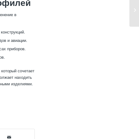
офилей
енение в
 конструкций.
дов и авиации.
сах приборов.
ов.
 который сочетает
должает находить
чными изделиями.