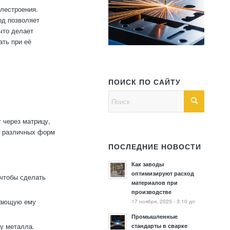
лестроения.
од позволяет
что делает
ать при её
ПОИСК ПО САЙТУ
 через матрицу,
я различных форм
ПОСЛЕДНИЕ НОВОСТИ
Как заводы
оптимизируют расход
 чтобы сделать
материалов при
производстве
идающую ему
17 ноября, 2025 - 3:10 дп
Промышленные
у металла.
стандарты в сварке