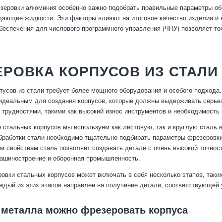
зеровки алюминия особенно важно подобрать правильные параметры обра
ающие жидкости. Эти факторы влияют на итоговое качество изделия и е
беспечения для числового программного управления (ЧПУ) позволяет то
РОВКА КОРПУСОВ ИЗ СТАЛИ
пусов из стали требует более мощного оборудования и особого подхода
 идеальным для создания корпусов, которые должны выдерживать серьез
трудностями, такими как высокий износ инструментов и необходимость
 стальных корпусов мы используем как листовую, так и круглую сталь в
работки стали необходимо тщательно подбирать параметры фрезеровки
м свойствам сталь позволяет создавать детали с очень высокой точност
машиностроение и оборонная промышленность.
овки стальных корпусов может включать в себя несколько этапов, таких
ждый из этих этапов направлен на получение детали, соответствующей
о металла можно фрезеровать корпуса