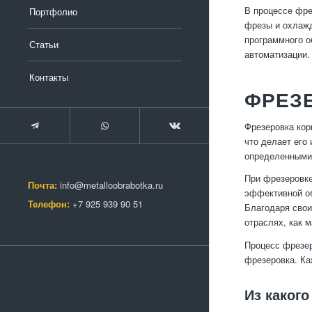
В процессе фре
Портфолио
фрезы и охлажд
программного о
Статьи
автоматизации.
Контакты
ФРЕЗЕ
Фрезеровка кор
что делает его
определенными 
При фрезеровке
Почта:
info@metalloobrabotka.ru
эффективной об
Телефон:
+7 925 939 90 51
Благодаря свои
отраслях, как 
Процесс фрезер
фрезеровка. Ка
Из каког