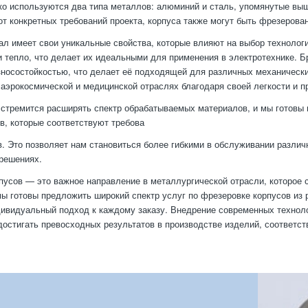
о используются два типа металлов: алюминий и сталь, упомянутые выш
от конкретных требований проекта, корпуса также могут быть фрезерован
л имеет свои уникальные свойства, которые влияют на выбор технолог
и тепло, что делает их идеальными для применения в электротехнике. Б
зносостойкостью, что делает её подходящей для различных механических
 аэрокосмической и медицинской отраслях благодаря своей легкости и п
стремится расширять спектр обрабатываемых материалов, и мы готовы в
, которые соответствуют требова
в. Это позволяет нам становиться более гибкими в обслуживании различ
решениях.
пусов — это важное направление в металлургической отрасли, которое с
ы готовы предложить широкий спектр услуг по фрезеровке корпусов из 
дивидуальный подход к каждому заказу. Внедрение современных технол
достигать превосходных результатов в производстве изделий, соответ