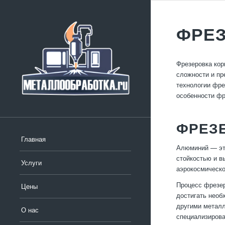
ФРЕЗ
Фрезеровка кор
сложности и пр
технологии фре
особенности фр
ФРЕЗ
Главная
Алюминий — это
стойкостью и в
Услуги
аэрокосмическо
Процесс фрезер
Цены
достигать необ
другими металл
О нас
специализирова