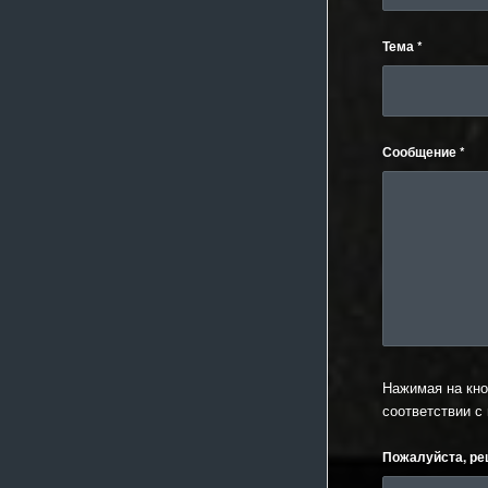
Тема
*
Сообщение
*
Нажимая на кно
соответствии с
Пожалуйста, ре