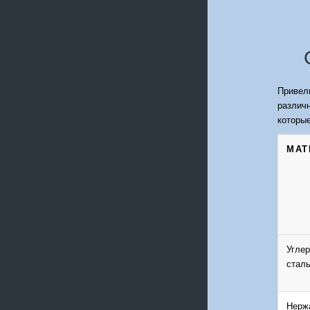
Привел
различ
которые
МАТ
Угле
сталь
Нерж