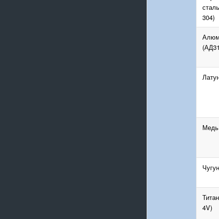
сталь
304)
Алюм
(АД31
Лату
Медь
Чугу
Титан
4V)