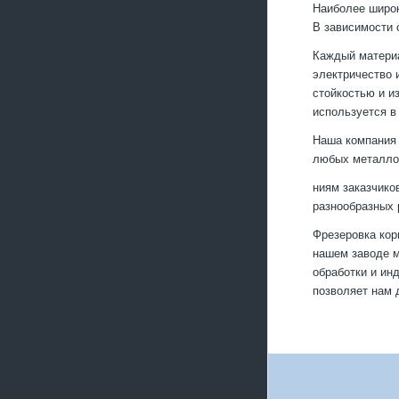
Наиболее широк
В зависимости 
Каждый материа
электричество 
стойкостью и и
используется в
Наша компания 
любых металлов
ниям заказчико
разнообразных 
Фрезеровка кор
нашем заводе м
обработки и ин
позволяет нам 