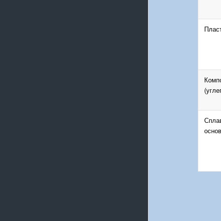
Пласт
Комп
(угле
Спла
основ