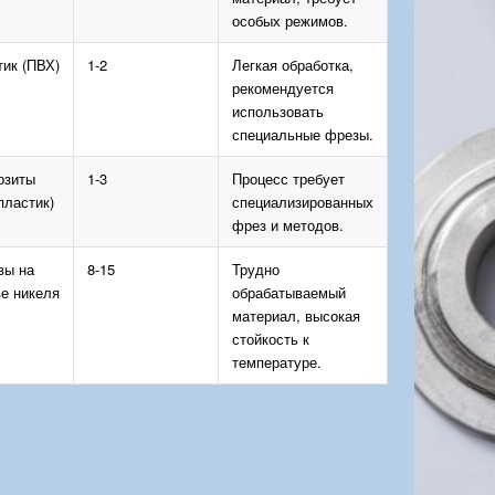
особых режимов.
ик (ПВХ)
1-2
Легкая обработка,
рекомендуется
использовать
специальные фрезы.
озиты
1-3
Процесс требует
пластик)
специализированных
фрез и методов.
вы на
8-15
Трудно
е никеля
обрабатываемый
материал, высокая
стойкость к
температуре.