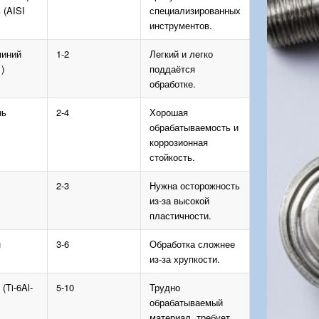
 (AISI
специализированных
инструментов.
иний
1-2
Легкий и легко
)
поддаётся
обработке.
нь
2-4
Хорошая
обрабатываемость и
коррозионная
стойкость.
2-3
Нужна осторожность
из-за высокой
пластичности.
н
3-6
Обработка сложнее
из-за хрупкости.
 (Ti-6Al-
5-10
Трудно
обрабатываемый
материал, требует