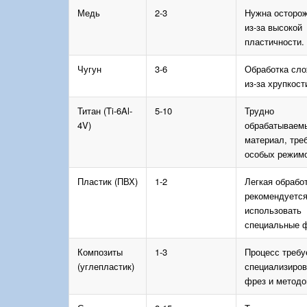
Медь
2-3
Нужна осторо
из-за высокой
пластичности.
Чугун
3-6
Обработка сл
из-за хрупкост
Титан (Ti-6Al-
5-10
Трудно
4V)
обрабатываем
материал, тре
особых режимо
Пластик (ПВХ)
1-2
Легкая обработ
рекомендуетс
использовать
специальные 
Композиты
1-3
Процесс требу
(углепластик)
специализиро
фрез и методо