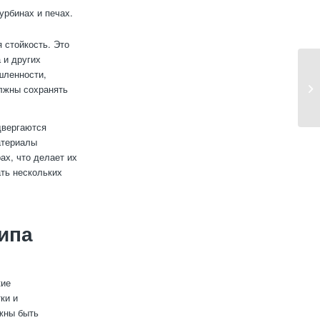
урбинах и печах.
 стойкость. Это
 и других
шленности,
олжны сохранять
двергаются
атериалы
ах, что делает их
ать нескольких
типа
кие
ки и
лжны быть