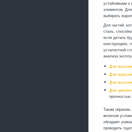
устойчивыми к 
элементов. Для
выбирать жароп
Для частей, ко
сталь, способн
если деталь бу
конструкциях, 
усталостной ст
анализа эксплу
Для высоки
Для агресс
Для высоки
Для циклич
прочностью.
Таким образом,
включая услови
обладает уника
проводить тщат