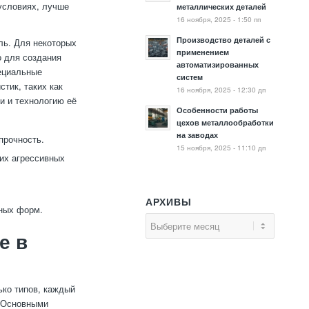
условиях, лучше
металлических деталей
16 ноября, 2025 - 1:50 пп
Производство деталей с
ль. Для некоторых
применением
о для создания
автоматизированных
ециальные
систем
тик, таких как
16 ноября, 2025 - 12:30 дп
и и технологию её
Особенности работы
цехов металлообработки
на заводах
прочность.
15 ноября, 2025 - 11:10 дп
гих агрессивных
АРХИВЫ
жных форм.
е в
ько типов, каждый
. Основными