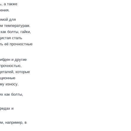
, а также
ения.
уемой для
им температурам.
как болты, гайки,
дистая сталь
ть её прочностные
ибден и другие
 прочностью,
деталей, которые
ационные
му износу.
х как болты,
редах и
и, например, в