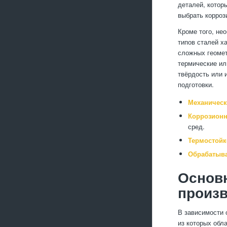
деталей, котор
выбрать корроз
Кроме того, не
типов сталей х
сложных геомет
термические ил
твёрдость или 
подготовки.
Механическ
Коррозионн
сред.
Термостойк
Обрабатыва
Основн
произв
В зависимости 
из которых обл