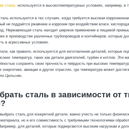
я сталь:
используется в высокотемпературных условиях, например, в т
аль используется в тех случаях, когда требуется высокая коррозионная
рый не поддаётся ржавчине и коррозии при воздействии влаги, кислорода
ред. Нержавеющая сталь находит широкое применение в пищевой промы
кже в производстве различных трубопроводов и контейнеров, которые д
ть в агрессивных условиях.
али, как правило, используются для изготовления деталей, которые по
соких температур, таких как детали двигателей, турбин и котлов. Эти м
бностью сохранять свою прочность и твёрдость при высоких температур
 энергетике, авиации и других отраслях, где температура может достиг
 по Цельсию.
брать сталь в зависимости от 
и?
 выбрать сталь для конкретной детали, важно учесть не только физичес
 материала, но и его совместимость с требуемыми технологиями обработ
Например, для деталей, которые подвергаются высоким нагрузкам и до