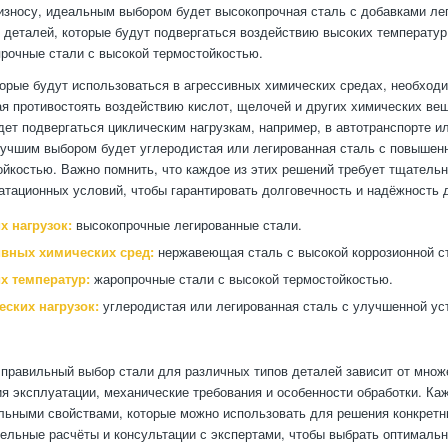
износу, идеальным выбором будет высокопрочная сталь с добавками л
 деталей, которые будут подвергаться воздействию высоких температур
рочные стали с высокой термостойкостью.
торые будут использоваться в агрессивных химических средах, необхо
ая противостоять воздействию кислот, щелочей и других химических вещ
дет подвергаться циклическим нагрузкам, например, в автотранспорте и
лучшим выбором будет углеродистая или легированная сталь с повышен
ойкостью. Важно помнить, что каждое из этих решений требует тщательн
атационных условий, чтобы гарантировать долговечность и надёжность 
х нагрузок:
высокопрочные легированные стали.
ивных химических сред:
нержавеющая сталь с высокой коррозионной с
х температур:
жаропрочные стали с высокой термостойкостью.
еских нагрузок:
углеродистая или легированная сталь с улучшенной ус
 правильный выбор стали для различных типов деталей зависит от множ
я эксплуатации, механические требования и особенности обработки. Ка
льными свойствами, которые можно использовать для решения конкретн
ельные расчёты и консультации с экспертами, чтобы выбрать оптималь