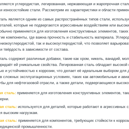
вляются углеродистая, легированная, нержавеющая и жаропрочная сталь
и износостойкие стали. Рассмотрим их характеристики и области примен
таль является одним из самых распространённых типов стали, использ
еталей, которые не подвергаются агрессивным воздействиям или высок
 обычно применяется для изготовления конструктивных элементов, таких 
гие компоненты, где важна прочность и стабильность материала. Углеро
 низкоуглеродистой, так и высокоуглеродистой, что позволяет варьирова
и твёрдость в зависимости от состава.
таль содержит различные добавки, такие как хром, никель, ванадий, мол
придаёт ей уникальные свойства. Легированная сталь обладает высокой
ью и устойчивостью к коррозии, что делает её идеальным выбором для 
 в сложных эксплуатационных условиях, таких как автомобильные и ави
убы для нефтегазовой отрасли, а также детали, подвергающиеся высоко
я сталь:
применяется для изготовления конструктивных элементов, таки
ерни.
ая сталь:
используется для деталей, которые работают в агрессивных с
я высоким нагрузкам.
я сталь:
применяется для компонентов, требующих стойкости к коррози
медицинской промышленности.