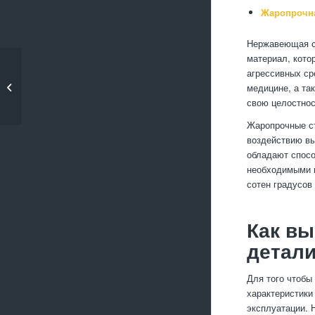
Жаропрочна
Нержавеющая ст
материал, кото
Какие металлы
агрессивных с
поддаются лазерной
медицине, а та
гравировке...
свою целостнос
Жаропрочные ст
воздействию вы
обладают спосо
необходимыми в
сотен градусов
Как вы
детал
Для того чтобы
характеристики
эксплуатации. 