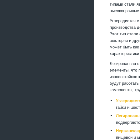
типами стали я
высокопрочные 
Углеродистая с
производства д
Этот тип стали
шестерни и дру
может быть как
характеристики 
Легированная с
элементы, что 
износостойкост
будут работать
компоненты, тр
Углеродиста
гайки и шест
Легированн
подвергаютс
Нержавеюща
пищевой и 