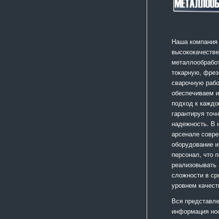
Наша компания
высококачестве
металлообработ
токарную, фрез
сварочную раб
обеспечиваем 
подход к каждо
гарантируя точ
надежность. В
арсенале совр
оборудование и
персонал, что 
реализовывать
сложности в ср
уровнем качест
Вся представле
информация но