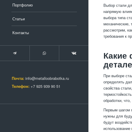
Портфолио
Выбор стали дл
напрямую влияе
выбора типа ст
Статьи
механические, 
рассмотрим, ка
Контакты
требования к п
Какие 
детал
При выборе ста
Почта:
info@metalloobrabotka.ru
определять дал
Телефон:
+7 925 939 90 51
свойства стали,
термостойкость
обработки, что
Первым шагом п
нужны для буду
будут воздейст
использование 