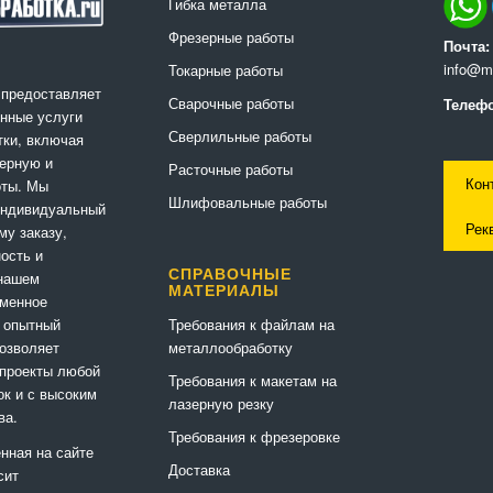
Гибка металла
Фрезерные работы
Почта:
info@me
Токарные работы
 предоставляет
Сварочные работы
Телефо
нные услуги
Сверлильные работы
ки, включая
ерную и
Расточные работы
Кон
оты. Мы
Шлифовальные работы
индивидуальный
Рек
му заказу,
ность и
СПРАВОЧНЫЕ
 нашем
МАТЕРИАЛЫ
еменное
Требования к файлам на
 опытный
металлообработку
позволяет
 проекты любой
Требования к макетам на
ок и с высоким
лазерную резку
ва.
Требования к фрезеровке
нная на сайте
Доставка
сит