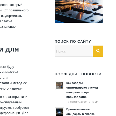
ессе, который
й. От правильного
ть выдерживать
й статье
азначение,
ПОИСК ПО САЙТУ
и для
орые будут
-химические
ПОСЛЕДНИЕ НОВОСТИ
сть и
стали и метод её
Как заводы
оптимизируют расход
ечного изделия.
материалов при
е характеристики
производстве
17 ноября, 2025 - 3:10 дп
 эксплуатации
грузке, требуется
Промышленные
з деформации. Для
стандарты в сварке