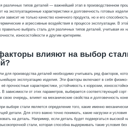
я различных типов деталей — важнейший этап в производственном проц
т на эксплуатационные характеристики и долговечность готовых издели
али зависит не только качество конечного продукта, но и его способнос
термические и агрессивные воздействия в процессе эксплуатации. В это
к правильно выбрать сталь для различных типов деталей, учитывая их н
рочности, износостойкости и другим критериям.
факторы влияют на выбор стал
ей?
ли для производства деталей необходимо учитывать ряд факторов, кот
ьнейшую эксплуатацию изделия. Эти факторы включают в себя физико
 её прочностные характеристики, устойчивость к коррозии, износостойко
. В зависимости от этих параметров, выбирается соответствующий сорт 
, в свою очередь, влияет на механические свойства и долговечность кон
ри выборе стали является определение того, какие именно механически
щей детали. Для этого важно точно понимать, какие нагрузки и условия
вовать на деталь. Например, если деталь будет подвергаться высокой на
высокопрочной стали, которая способна выдерживать такие условия бе