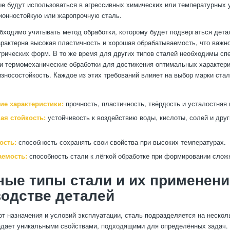
ые будут использоваться в агрессивных химических или температурных 
ионностойкую или жаропрочную сталь.
обходимо учитывать метод обработки, которому будет подвергаться дета
арактерна высокая пластичность и хорошая обрабатываемость, что важн
рических форм. В то же время для других типов сталей необходимы сп
и термомеханические обработки для достижения оптимальных характерис
износостойкость. Каждое из этих требований влияет на выбор марки стал
ие характеристики:
прочность, пластичность, твёрдость и усталостная 
ая стойкость:
устойчивость к воздействию воды, кислоты, солей и дру
ость:
способность сохранять свои свойства при высоких температурах.
емость:
способность стали к лёгкой обработке при формировании сло
ые типы стали и их применени
одстве деталей
от назначения и условий эксплуатации, сталь подразделяется на нескол
адает уникальными свойствами, подходящими для определённых задач