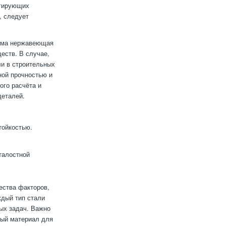
егирующих
, следует
дима нержавеющая
еств. В случае,
ли в строительных
ной прочностью и
ого расчёта и
деталей.
тойкостью.
талостной
ества факторов,
ждый тип стали
ых задач. Важно
ный материал для