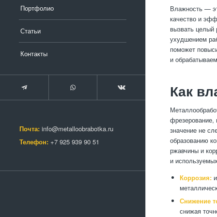
Портфолио
Влажность — эт
качество и эфф
вызвать целый 
Статьи
ухудшением раб
поможет повыси
Контакты
и обрабатываем
Как вл
Металлообработ
фрезерование, 
Почта:
info@metalloobrabotka.ru
значение не сл
образованию ко
Телефон:
+7 925 939 90 51
ржавчины и кор
и используемых
Коррозия:
и
металлическ
Снижение т
снижая точн