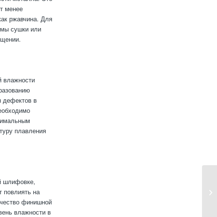
ут менее
как ржавчина. Для
емы сушки или
ещении.
й влажности
бразованию
я дефектов в
необходимо
нимальным
атуру плавления
й шлифовке,
т повлиять на
качество финишной
вень влажности в