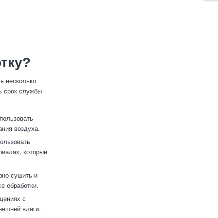
тку?
ь несколько
ь срок службы
спользовать
ания воздуха.
пользовать
риалах, которые
рно сушить и
се обработки.
щениях с
нешней влаги.