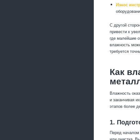
Износ инст
оборудовани
С другой сторо
привести к уве
где малейшие о
влажность може
требуется точн
Как вл
метал
Влажность оказ
и заканчивая и
этапов более д
1. Подго
Перед началом 
или очистка. В