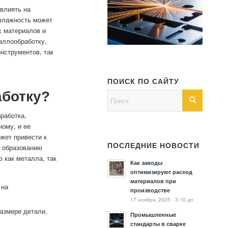
влиять на
 влажность может
х материалов и
аллообработку,
нструментов, так
ПОИСК ПО САЙТУ
аботку?
работка,
ному, и ее
жет привести к
ПОСЛЕДНИЕ НОВОСТИ
т образованию
 как металла, так
Как заводы
оптимизируют расход
материалов при
 на
производстве
17 ноября, 2025 - 3:10 дп
азмере детали,
Промышленные
стандарты в сварке