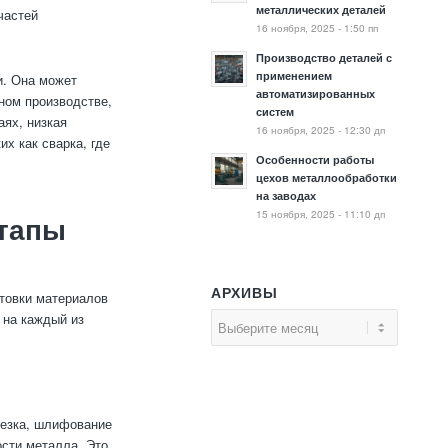
металлических деталей
частей
16 ноября, 2025 - 1:50 пп
Производство деталей с
применением
и. Она может
автоматизированных
чном производстве,
систем
аях, низкая
16 ноября, 2025 - 12:30 дп
х как сварка, где
Особенности работы
цехов металлообработки
на заводах
15 ноября, 2025 - 11:10 дп
этапы
АРХИВЫ
отовки материалов
 на каждый из
резка, шлифование
ости металла. Это