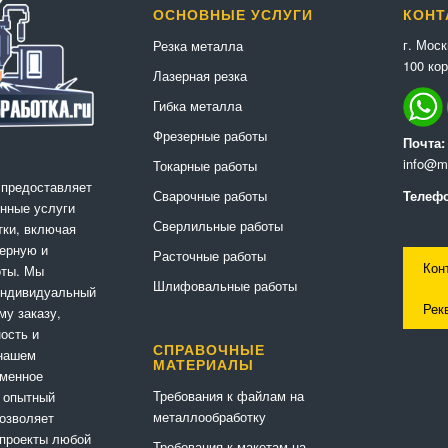
ОСНОВНЫЕ УСЛУГИ
КОНТ
г. Мос
Резка металла
100 кор
Лазерная резка
Гибка металла
Фрезерные работы
Почта:
info@me
Токарные работы
 предоставляет
Сварочные работы
Телефо
нные услуги
Сверлильные работы
ки, включая
ерную и
Расточные работы
Кон
оты. Мы
Шлифовальные работы
индивидуальный
Рек
му заказу,
ность и
СПРАВОЧНЫЕ
 нашем
МАТЕРИАЛЫ
еменное
Требования к файлам на
 опытный
металлообработку
позволяет
 проекты любой
Требования к макетам на