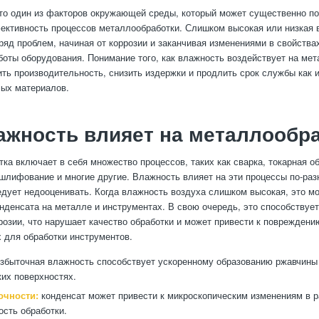
о один из факторов окружающей среды, который может существенно по
ективность процессов металлообработки. Слишком высокая или низкая
ряд проблем, начиная от коррозии и заканчивая изменениями в свойства
оты оборудования. Понимание того, как влажность воздействует на мет
ть производительность, снизить издержки и продлить срок службы как и
ых материалов.
ажность влияет на металлообр
ка включает в себя множество процессов, таких как сварка, токарная об
шлифование и многие другие. Влажность влияет на эти процессы по-раз
едует недооценивать. Когда влажность воздуха слишком высокая, это мо
нденсата на металле и инструментах. В свою очередь, это способствуе
розии, что нарушает качество обработки и может привести к повреждению
 для обработки инструментов.
збыточная влажность способствует ускоренному образованию ржавчины
их поверхностях.
очности:
конденсат может привести к микроскопическим изменениям в р
ость обработки.