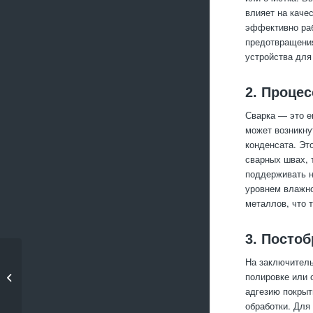
влияет на каче
эффективно раб
предотвращения
устройства для
2. Процес
Сварка — это е
может возникну
конденсата. Эт
сварных швах, 
поддерживать н
уровнем влажно
металлов, что т
3. Посто
Металлообработка
На заключитель
для строительства:
полировке или 
что ...
адгезию покрыт
обработки. Для