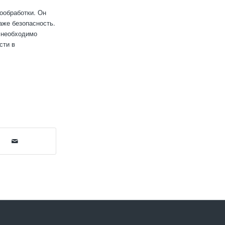
ообработки. Он
аже безопасность.
 необходимо
сти в