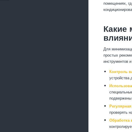
помещениях, гд
кондиционирова
Какие
влияни
Для минимизаци
простых рекоме
инструментов и
Контроль в
устройства 
Использова
специальные
подвержены 
Регулярная
проверять н
Обработка 
контролируе