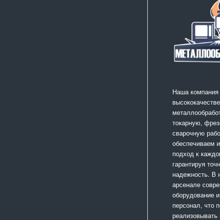
Наша компания
высококачестве
металлообработ
токарную, фрез
сварочную раб
обеспечиваем 
подход к каждо
гарантируя точ
надежность. В
арсенале совр
оборудование и
персонал, что 
реализовывать