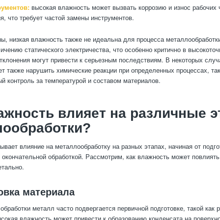
рументов:
высокая влажность может вызвать коррозию и износ рабочих 
я, что требует частой замены инструментов.
ны, низкая влажность также не идеальна для процесса металлообработк
личению статического электричества, что особенно критично в высокото
тклонения могут привести к серьезным последствиям. В некоторых случ
т также нарушить химические реакции при определенных процессах, таки
ый контроль за температурой и составом материалов.
ажность влияет на различные 
лообработки?
ывает влияние на металлообработку на разных этапах, начиная от подг
х окончательной обработкой. Рассмотрим, как влажность может повлиять
етально.
товка материала
обработки металл часто подвергается первичной подготовке, такой как 
ысокая влажность может привести к образованию конденсата на поверхн