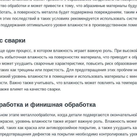
ство обработки и может привести к тому, что абразивные материалы буд
отать, а поверхность металла будет подвержена повреждениям, таким 
 этих последствий в таких условиях рекомендуется использовать сист
 поддержания оптимального уровня влажности в производственном пом
с сварки
ще один процесс, в котором влажность играет важную роль. При высоко
ть избыточная влажность на поверхностях материала, что приводит к о
о может ухудшить сварочные характеристики, повысить риск образовани
таких как трещины или пористость. Для предотвращения этих проблем 
изкий уровень влажности в помещении и использовать материалы с ми
сти. Важно также учитывать, что влажность может повлиять на темпер
акже влияет на качество сварки.
бработка и финишная обработка
ном этапе металлообработки, когда детали подвергаются окончательно
окраске, уровень влажности также играет важную роль. Влажность може
ий, таких как краска или антикоррозийное покрытие, а также ухудшить 
 предотвращения дефектов на покрытии необходимо контролировать уро