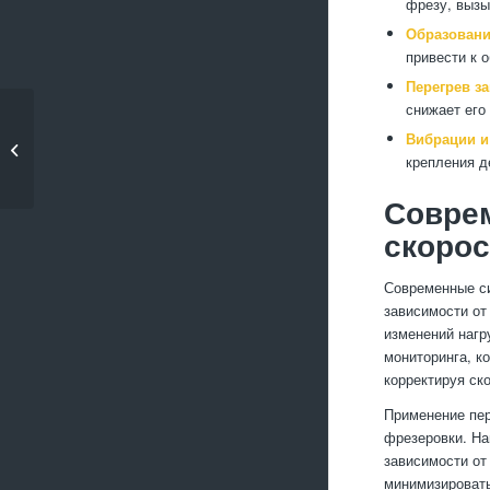
фрезу, вызы
Образовани
привести к 
Перегрев за
снижает его
Как сваривать
Вибрации и
стальные детали без
крепления д
дефект...
Совре
скорос
Современные си
зависимости от
изменений нагр
мониторинга, к
корректируя ск
Применение пер
фрезеровки. На
зависимости от
минимизировать