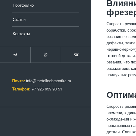
Влияни
Портфолио
фрезе
Статьи
Скорость резан
обработки, сро
Контакты
резания позвол
дефекты, такие
неравномерному
готовой детали
резания, что п
рассмотрим, ка
наилучших резу
Почта:
info@metalloobrabotka.ru
Телефон:
+7 925 939 90 51
Оптим
Скорость резан
времени, к диа
охлаждения и ж
повышенные наг
детали. Слишко