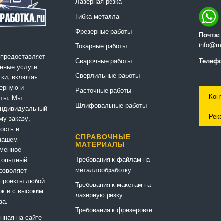
Лазерная резка
Гибка металла
Фрезерные работы
Почта:
info@me
Токарные работы
 предоставляет
Сварочные работы
Телефо
нные услуги
Сверлильные работы
ки, включая
ерную и
Расточные работы
Кон
оты. Мы
Шлифовальные работы
индивидуальный
Рек
му заказу,
ность и
СПРАВОЧНЫЕ
 нашем
МАТЕРИАЛЫ
еменное
Требования к файлам на
 опытный
металлообработку
позволяет
 проекты любой
Требования к макетам на
ок и с высоким
лазерную резку
ва.
Требования к фрезеровке
нная на сайте