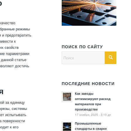
о
качество
обранные режимы
и и предотвратить
ривести к
ПОИСК ПО САЙТУ
их свойств
ние параметрами
 данной статье
озволяют достичь
ПОСЛЕДНИЕ НОВОСТИ
я
Как заводы
оптимизируют расход
ой за единицу
материалов при
 фрезы, системы
производстве
жет испытывать
17 ноября, 2025 - 3:10 дп
а поверхности
Промышленные
одит к его
стандарты в сварке