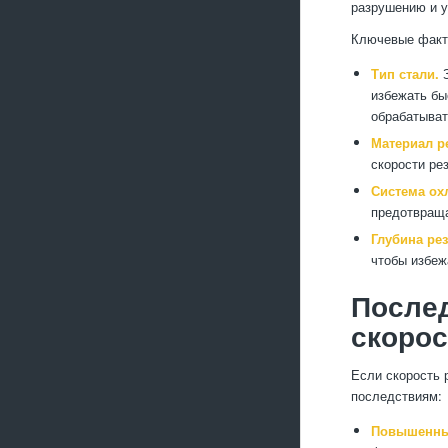
разрушению и у
Ключевые факто
Тип стали.
З
избежать бы
обрабатыват
Материал р
скорости ре
Система ох
предотвраща
Глубина рез
чтобы избеж
После
скорос
Если скорость 
последствиям:
Повышенный