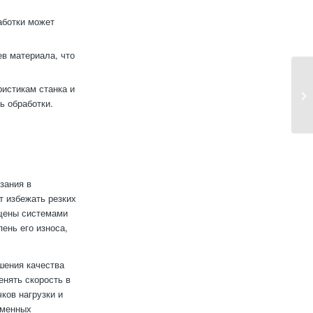
ботки может
в материала, что
ристикам станка и
ь обработки.
зания в
т избежать резких
ащены системами
ень его износа,
шения качества
нять скорость в
ков нагрузки и
еменных