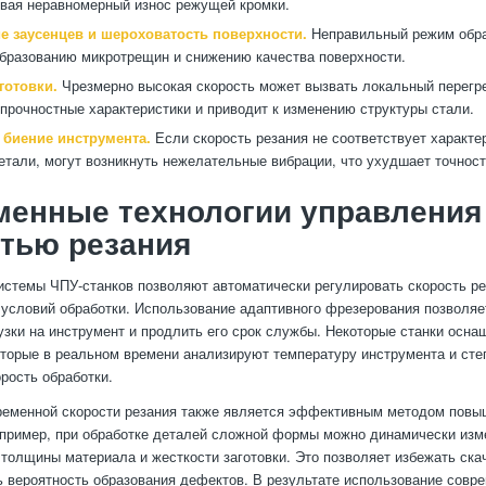
вая неравномерный износ режущей кромки.
е заусенцев и шероховатость поверхности.
Неправильный режим обра
образованию микротрещин и снижению качества поверхности.
готовки.
Чрезмерно высокая скорость может вызвать локальный перегре
 прочностные характеристики и приводит к изменению структуры стали.
 биение инструмента.
Если скорость резания не соответствует характе
етали, могут возникнуть нежелательные вибрации, что ухудшает точност
менные технологии управления
тью резания
стемы ЧПУ-станков позволяют автоматически регулировать скорость ре
 условий обработки. Использование адаптивного фрезерования позволяе
узки на инструмент и продлить его срок службы. Некоторые станки осн
оторые в реальном времени анализируют температуру инструмента и степ
орость обработки.
еменной скорости резания также является эффективным методом повы
пример, при обработке деталей сложной формы можно динамически изме
 толщины материала и жесткости заготовки. Это позволяет избежать скач
 вероятность образования дефектов. В результате использование совр