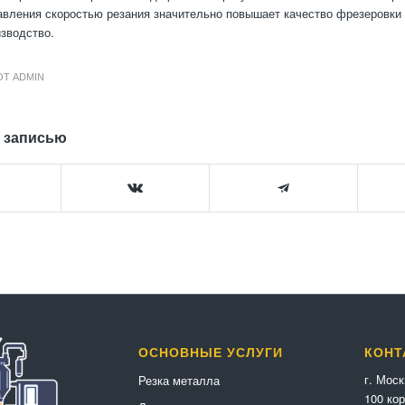
авления скоростью резания значительно повышает качество фрезеровки
изводство.
ОТ
ADMIN
 записью
ОСНОВНЫЕ УСЛУГИ
КОНТ
г. Мос
Резка металла
100 кор