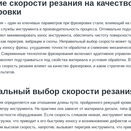
е скорости резания на качеств
ровки
ия – один из ключевых параметров при фрезеровке стали, влияющий на 
к службы инструмента и производительность процесса. Оптимально под
яют минимизировать износ инструмента, обеспечить чистоту поверхност
 как перегрев, вибрации и сколы. Неправильный выбор скорости может п
 износу фрезы, ухудшению точности обработки и снижению механическ
. Современные технологии фрезерования включают адаптивное управле
озволяет подстраиваться под свойства материала и условия обработки. В
к скорость резания влияет на качество фрезеровки, и какие стратегии п
льтатов.
альный выбор скорости резани
ия определяется как отношение длины пути, пройденного режущей кромк
метру инструмента. На практике она зависит от материала детали, типа
есткости оборудования. Если скорость слишком низкая, инструмент мо
рузки, что приводит к его быстрому износу и возникновению дефектов н
м высокая скорость, напротив, вызывает перегрев инструмента, что прив