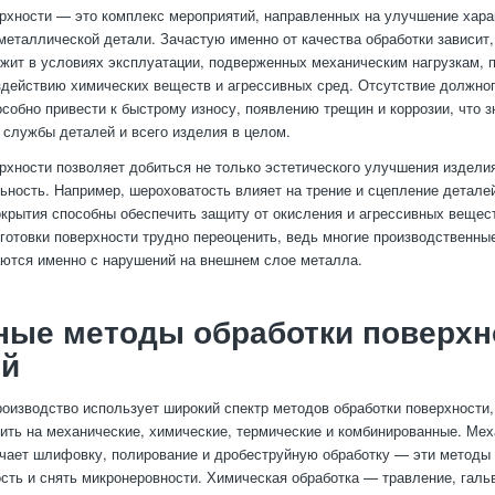
рхности — это комплекс мероприятий, направленных на улучшение хара
металлической детали. Зачастую именно от качества обработки зависит,
жит в условиях эксплуатации, подверженных механическим нагрузкам, 
здействию химических веществ и агрессивных сред. Отсутствие должног
особно привести к быстрому износу, появлению трещин и коррозии, что 
 службы деталей и всего изделия в целом.
рхности позволяет добиться не только эстетического улучшения изделия
ьность. Например, шероховатость влияет на трение и сцепление деталей
крытия способны обеспечить защиту от окисления и агрессивных вещес
готовки поверхности трудно переоценить, ведь многие производственны
ются именно с нарушений на внешнем слое металла.
ные методы обработки поверхн
ей
оизводство использует широкий спектр методов обработки поверхности
ить на механические, химические, термические и комбинированные. Ме
чает шлифовку, полирование и дробеструйную обработку — эти методы
сть и снять микронеровности. Химическая обработка — травление, галь