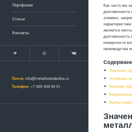
Портфолио
Как часто мы з
долговечности 
элемент, напря
Статьи
характеристики
является неотъ
Контакты
долговечность 
поверхности вл
производства н
Содержан
Значение об
Почта:
info@metalloobrabotka.ru
Основные ме
Телефон:
+7 925 939 90 51
Влияние обр
Коррозионна
Выбор прави
Значен
метал