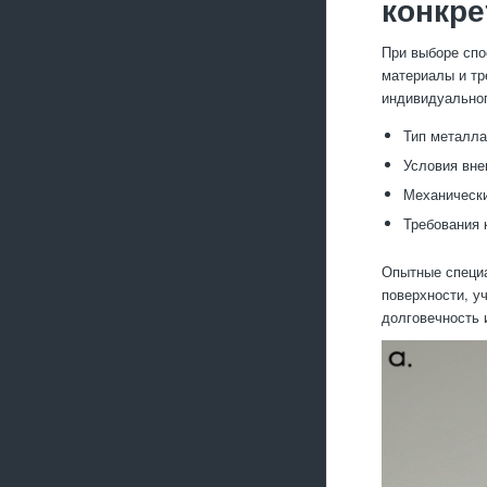
конкре
При выборе спо
материалы и тр
индивидуальног
Тип металла
Условия вне
Механически
Требования 
Опытные специа
поверхности, у
долговечность 