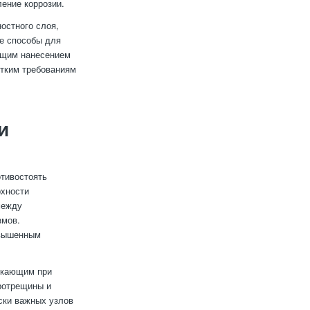
ение коррозии.
остного слоя,
ые способы для
ющим нанесением
стким требованиям
и
тивостоять
рхности
между
змов.
овышенным
никающим при
ротрещины и
ски важных узлов