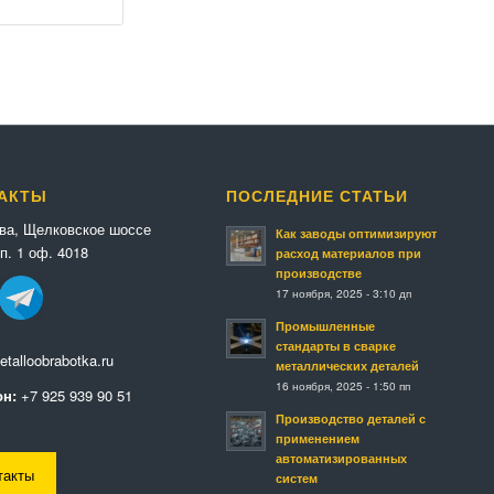
АКТЫ
ПОСЛЕДНИЕ СТАТЬИ
ква, Щелковское шоссе
Как заводы оптимизируют
п. 1 оф. 4018
расход материалов при
производстве
17 ноября, 2025 - 3:10 дп
Промышленные
стандарты в сварке
talloobrabotka.ru
металлических деталей
16 ноября, 2025 - 1:50 пп
н:
+7 925 939 90 51
Производство деталей с
применением
автоматизированных
такты
систем