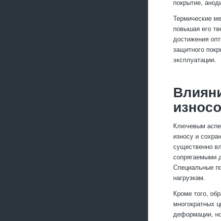
покрытие, анод
Термические ме
повышая его тв
достижения опт
защитного покр
эксплуатации.
Влияни
износо
Ключевым аспек
износу и сохра
существенно вл
сопрягаемыми д
Специальные по
нагрузкам.
Кроме того, об
многократных ц
деформации, но