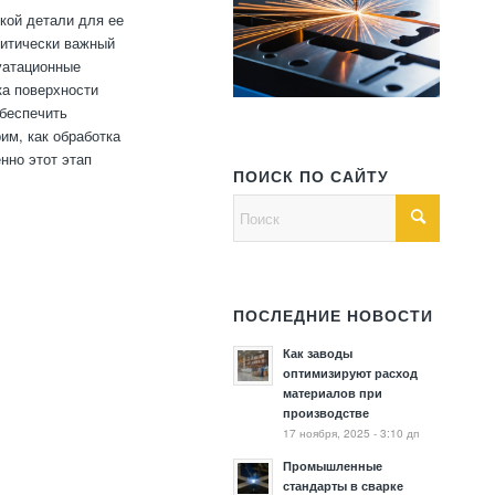
кой детали для ее
ритически важный
уатационные
ка поверхности
обеспечить
им, как обработка
нно этот этап
ПОИСК ПО САЙТУ
ПОСЛЕДНИЕ НОВОСТИ
Как заводы
оптимизируют расход
материалов при
производстве
17 ноября, 2025 - 3:10 дп
Промышленные
стандарты в сварке