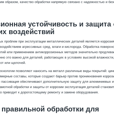
аким образом, качество обработки напрямую связано с надежностью и бе
ионная устойчивость и защита 
их воздействий
ых проблем при эксплуатации металлических деталей является коррози
воздействием агрессивных сред, влаги и кислорода. Обработка поверхн
тий или применением антикоррозионных методов значительно продлева
нно это важно для деталей, работающих в условиях высокой влажности
лот или щелочей.
хнологии позволяют наносить на металл различные виды покрытий: цин
имерные составы, которые создают барьер против проникновения корроз
и пассивация обеспечивают дополнительную защиту для алюминиевых 
рамотной обработки и защиты от коррозии эксплуатация деталей станови
то приводит к дорогостоящему ремонту и замене оборудования.
 правильной обработки для