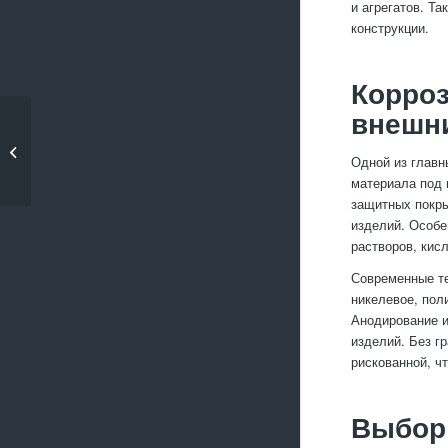
и агрегатов. Т
конструкции.
Корроз
внешн
Какие методы
контроля качества
Одной из главн
применяют...
материала под 
защитных покры
изделий. Особе
растворов, кис
Современные те
никелевое, пол
Анодирование 
изделий. Без г
рискованной, ч
Выбор