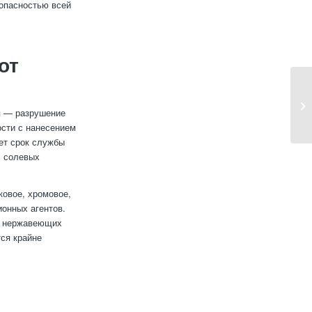
зопасностью всей
от
я — разрушение
ости с нанесением
ет срок службы
, солевых
ковое, хромовое,
ионных агентов.
и нержавеющих
тся крайне