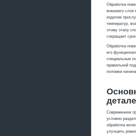
Обработка пове
внешнего слоя 
изделие прослу
температур, во
этому этапу сп
сокращает срок
Обработка пове
его функционал
специальные по
правильной под
поломки начина
Основ
детал
Современное пр
условно раздел
обработка вклю
улучшить ровно