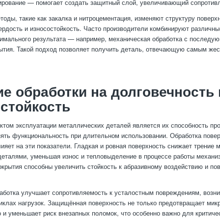
ирование — помогает создать защитный слой, увеличивающий сопротивл
тоды, такие как закалка и нитроцементация, изменяют структуру поверхн
ердость и износостойкость. Часто производители комбинируют различн
имального результата — например, механическая обработка с последу
ытия. Такой подход позволяет получить деталь, отвечающую самым же
е обработки на долговечность 
стойкость
том эксплуатации металлических деталей является их способность про
нять функциональность при длительном использовании. Обработка пове
ияет на эти показатели. Гладкая и ровная поверхность снижает трение 
еталями, уменьшая износ и тепловыделение в процессе работы механи
крытия способны увеличить стойкость к абразивному воздействию и п
работка улучшает сопротивляемость к усталостным повреждениям, воз
иклах нагрузок. Защищённая поверхность не только предотвращает мик
 и уменьшает риск внезапных поломок, что особенно важно для критиче