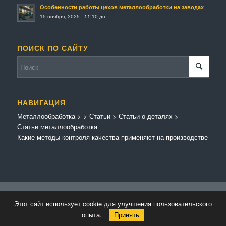
Особенности работы цехов металлообработки на заводах
15 ноября, 2025 - 11:10 дп
ПОИСК ПО САЙТУ
НАВИГАЦИЯ
Металлообработка
>
>
Статьи
>
Статьи о деталях
>
Статьи металлообработка
Какие методы контроля качества применяют на производстве
© Копирайт - Металлообработка.
Персональные данные
-
Enfold Theme by
Этот сайт использует cookie для улучшения пользовательского
Kriesi
опыта.
Принять