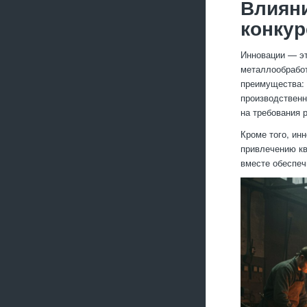
Влияни
конкур
Инновации — эт
металлообработ
преимущества: 
производственн
на требования 
Кроме того, ин
привлечению кв
вместе обеспеч