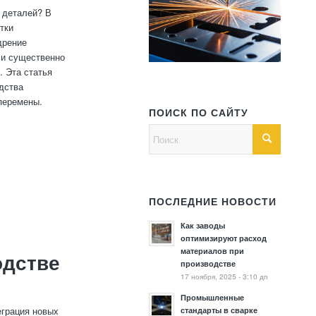
 деталей? В
тки
дрение
 и существенно
. Эта статья
дства
перемены.
ПОИСК ПО САЙТУ
ПОСЛЕДНИЕ НОВОСТИ
Как заводы
оптимизируют расход
материалов при
одстве
производстве
17 ноября, 2025 - 3:10 дп
Промышленные
еграция новых
стандарты в сварке