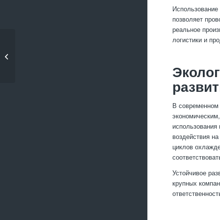
Использование
позволяет пров
реальное произ
логистики и пр
Производственные
цеха: структура и
функции...
Эколог
развит
В современном 
экономическим,
использования 
воздействия н
циклов охлажде
соответствоват
Устойчивое раз
крупных компан
ответственност