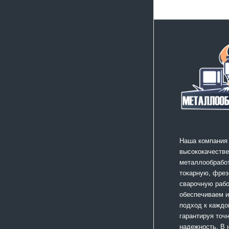
Наша компания
высококачестве
металлообработ
токарную, фрез
сварочную раб
обеспечиваем 
подход к каждо
гарантируя точ
надежность. В