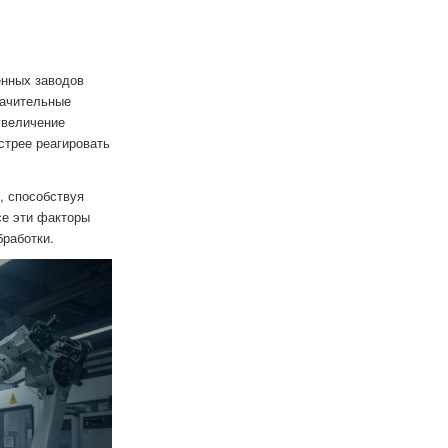
енных заводов
начительные
увеличение
стрее реагировать
, способствуя
се эти факторы
бработки.