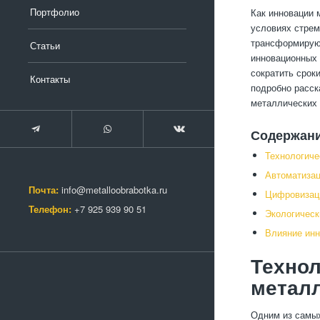
Портфолио
Как инновации 
условиях стрем
трансформируют
Статьи
инновационных 
сократить срок
Контакты
подробно расск
металлических 
Содержан
Технологиче
Автоматизац
Почта:
info@metalloobrabotka.ru
Цифровизаци
Телефон:
+7 925 939 90 51
Экологическ
Влияние инн
Технол
металл
Одним из самых