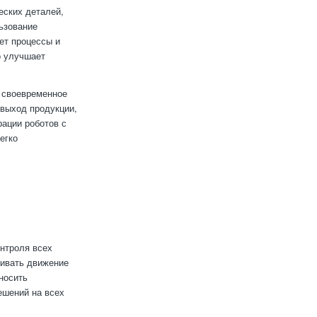
еских деталей,
ьзование
ет процессы и
о улучшает
т своевременное
 выход продукции,
рации роботов с
егко
нтроля всех
живать движение
носить
ешений на всех