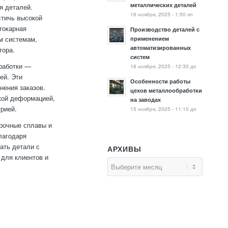
металлических деталей
я деталей.
16 ноября, 2025 - 1:50 пп
стичь высокой
токарная
Производство деталей с
м системам,
применением
автоматизированных
тора.
систем
работки —
16 ноября, 2025 - 12:30 дп
ей. Эти
Особенности работы
нения заказов.
цехов металлообработки
кой деформацией,
на заводах
рией.
15 ноября, 2025 - 11:10 дп
рочные сплавы и
лагодаря
ать детали с
АРХИВЫ
для клиентов и