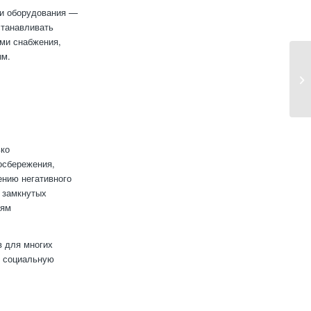
 и оборудования —
станавливать
ами снабжения,
ым.
ько
осбережения,
ению негативного
 замкнутых
иям
в для многих
ь социальную