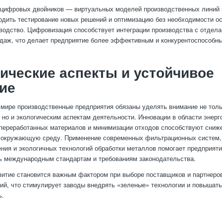
 цифровых двойников — виртуальных моделей производственных линий
одить тестирование новых решений и оптимизацию без необходимости о
водство. Цифровизация способствует интеграции производства с отдел
одаж, что делает предприятие более эффективным и конкурентоспособн
ические аспекты и устойчивое
ие
мире производственные предприятия обязаны уделять внимание не тол
 но и экологическим аспектам деятельности. Инновации в области энерг
переработанных материалов и минимизации отходов способствуют сниж
а окружающую среду. Применение современных фильтрационных систем,
ния и экологичных технологий обработки металлов помогает предприят
ь международным стандартам и требованиям законодательства.
витие становится важным фактором при выборе поставщиков и партнеро
ий, что стимулирует заводы внедрять «зеленые» технологии и повышат
ь.