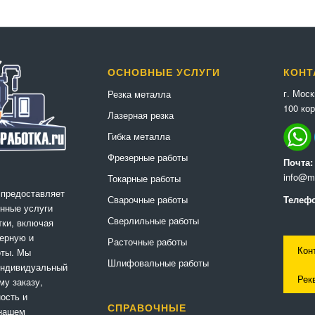
ОСНОВНЫЕ УСЛУГИ
КОНТ
г. Мос
Резка металла
100 кор
Лазерная резка
Гибка металла
Фрезерные работы
Почта:
info@me
Токарные работы
 предоставляет
Сварочные работы
Телефо
нные услуги
Сверлильные работы
ки, включая
ерную и
Расточные работы
Кон
оты. Мы
Шлифовальные работы
индивидуальный
Рек
му заказу,
ность и
СПРАВОЧНЫЕ
 нашем