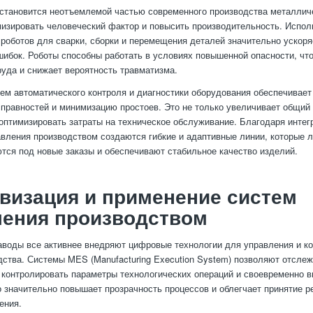
становится неотъемлемой частью современного производства металлич
изировать человеческий фактор и повысить производительность. Испол
оботов для сварки, сборки и перемещения деталей значительно ускоря
шибок. Роботы способны работать в условиях повышенной опасности, чт
руда и снижает вероятность травматизма.
ем автоматического контроля и диагностики оборудования обеспечивае
правностей и минимизацию простоев. Это не только увеличивает общий
 оптимизировать затраты на техническое обслуживание. Благодаря интег
вления производством создаются гибкие и адаптивные линии, которые л
тся под новые заказы и обеспечивают стабильное качество изделий.
визация и применение систем
ления производством
воды все активнее внедряют цифровые технологии для управления и ко
дства. Системы MES (Manufacturing Execution System) позволяют отсле
 контролировать параметры технологических операций и своевременно в
о значительно повышает прозрачность процессов и облегчает принятие р
ения.