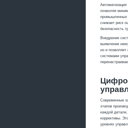
Автоматизация 
позволяя миним
промышленных р
снижает риск о
безопасность т
Внедрение сист
выявление неис
но и позволяет
системами упра
перенастраиваю
Цифро
управ
Современные за
этапов произво
каждой детали,
коррективы. Эт
уровнях управл