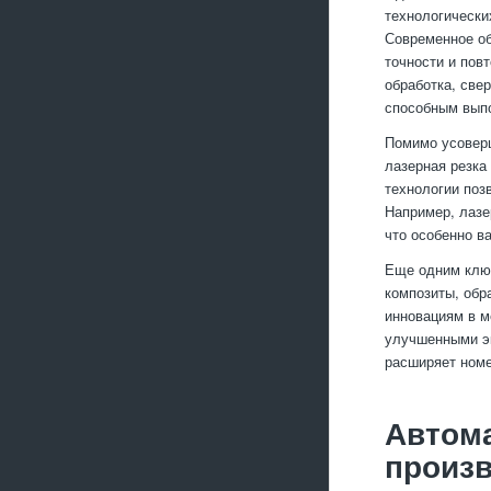
технологически
Современное об
точности и пов
обработка, све
способным выпо
Помимо усовер
лазерная резка
технологии поз
Например, лазе
что особенно в
Еще одним клю
композиты, обр
инновациям в м
улучшенными эк
расширяет номе
Автома
произ