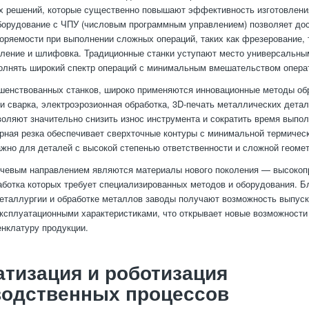
х решений, которые существенно повышают эффективность изготовлени
орудование с ЧПУ (числовым программным управлением) позволяет до
торяемости при выполнении сложных операций, таких как фрезерование, 
рление и шлифовка. Традиционные станки уступают место универсальны
лнять широкий спектр операций с минимальным вмешательством опера
шенствованных станков, широко применяются инновационные методы об
 и сварка, электроэрозионная обработка, 3D-печать металлических детал
воляют значительно снизить износ инструмента и сократить время выпол
рная резка обеспечивает сверхточные контуры с минимальной термичес
ажно для деталей с высокой степенью ответственности и сложной геомет
чевым направлением являются материалы нового поколения — высокоп
аботка которых требует специализированных методов и оборудования. Б
еталлургии и обработке металлов заводы получают возможность выпуск
сплуатационными характеристиками, что открывает новые возможности 
нклатуру продукции.
тизация и роботизация
водственных процессов