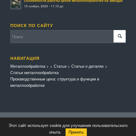
Особенности работы цехов металлообработки на заводах
15 ноября, 2025 - 11:10 дп
ПОИСК ПО САЙТУ
НАВИГАЦИЯ
Металлообработка
>
>
Статьи
>
Статьи о деталях
>
Статьи металлообработка
Производственные цеха: структура и функции в
металлообработке
© Копирайт - Металлообработка.
Персональные данные
-
Enfold Theme by
Этот сайт использует cookie для улучшения пользовательского
Kriesi
опыта.
Принять