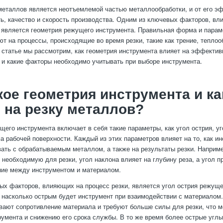
металлов является неотъемлемой частью металлообработки, и от его э
ть, качество и скорость производства. Одним из ключевых факторов, в
, является геометрия режущего инструмента. Правильная форма и пара
т на процессы, происходящие во время резки, такие как трение, теплоо
й статье мы рассмотрим, как геометрия инструмента влияет на эффектив
 и какие факторы необходимо учитывать при выборе инструмента.
кое геометрия инструмента и ка
 на резку металлов?
щего инструмента включает в себя такие параметры, как угол острия, уг
а рабочей поверхности. Каждый из этих параметров влияет на то, как и
ать с обрабатываемым металлом, а также на результаты резки. Наприме
, необходимую для резки, угол наклона влияет на глубину реза, а угол 
ние между инструментом и материалом.
ых факторов, влияющих на процесс резки, является угол острия режуще
 насколько острым будет инструмент при взаимодействии с материалом
вают сопротивление материала и требуют больше силы для резки, что м
румента и снижению его срока службы. В то же время более острые углы