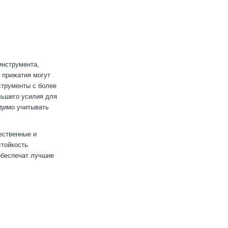
инструмента,
 прижатия могут
струменты с более
льшего усилия для
одимо учитывать
ественные и
стойкость
обеспечат лучшие