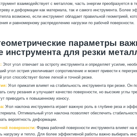
нструмент взаимодействует с металлом, часть энергии преобразуется в т
егреву и деформации как материала, так и самого инструмента. Более 
тепла возможно, если инструмент обладает правильной геометрией, кот
ния и равномерному распределению нагрузки по рабочей поверхности.
геометрические параметры важ
 инструмента для резки метал
:
Этот угол отвечает за остроту инструмента и определяет усилие, нео
ший угол острия увеличивает сопротивление и может привести к перегрев
й угол способствует более легкой и точной резке.
тия:
Угол прижатия влияет на стабильность инструмента при резке. Он п
ать силу резания и улучшает качество поверхности, но высокие углы т
гут приводить к повышенному износу.
а:
Угол наклона инструмента играет важную роль в глубине реза и эфф
териала. Оптимальный угол наклона позволяет обеспечить стабильность
ать вероятность деформации.
чей поверхности:
Форма рабочей поверхности инструмента влияет на е
ь нагрузку и тепло. Для более эффективной работы важно выбирать ин