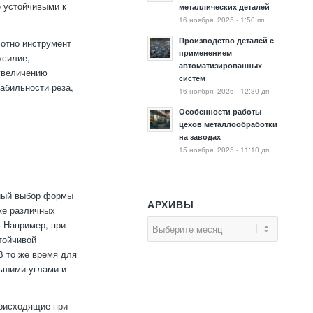
е устойчивыми к
металлических деталей
16 ноября, 2025 - 1:50 пп
Производство деталей с
лотно инструмент
применением
усилие,
автоматизированных
 увеличению
систем
абильности реза,
16 ноября, 2025 - 12:30 дп
Особенности работы
цехов металлообработки
на заводах
15 ноября, 2025 - 11:10 дп
ьный выбор формы
АРХИВЫ
ке различных
. Например, при
стойчивой
В то же время для
ньшими углами и
роисходящие при