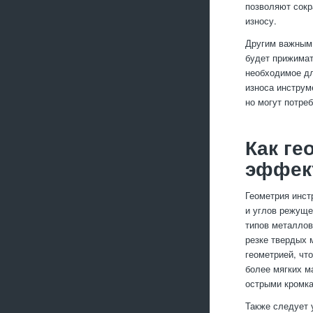
позволяют сокр
износу.
Другим важным 
будет прижимат
необходимое дл
износа инструм
но могут потре
Как ге
эффек
Геометрия инст
и углов режуще
типов металлов
резке твердых 
геометрией, чт
более мягких м
острыми кромка
Также следует 