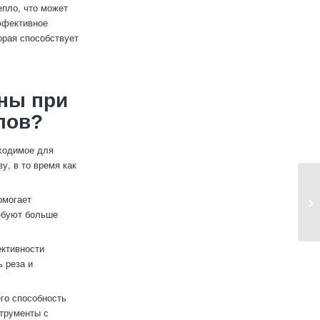
епло, что может
эффективное
орая способствует
ны при
лов?
бходимое для
у, в то время как
омогает
ребуют больше
ективности
 реза и
го способность
струменты с