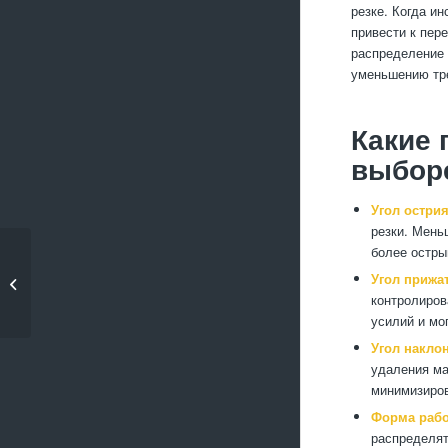
резке. Когда и
привести к пер
распределение 
уменьшению тре
Какие 
выборе
Угол острия
резки. Мень
более остры
Как предотвратить
Угол прижа
коррозию стальных
контролиров
дет�...
усилий и мо
Угол наклон
удаления ма
минимизиров
Форма рабо
распределят