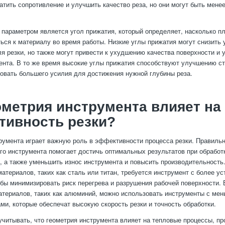
атить сопротивление и улучшить качество реза, но они могут быть мене
параметром является угол прижатия, который определяет, насколько п
ься к материалу во время работы. Низкие углы прижатия могут снизить 
я резки, но также могут привести к ухудшению качества поверхности и
ента. В то же время высокие углы прижатия способствуют улучшению ст
бовать большего усилия для достижения нужной глубины реза.
ометрия инструмента влияет на
тивность резки?
румента играет важную роль в эффективности процесса резки. Правил
го инструмента помогает достичь оптимальных результатов при обработ
, а также уменьшить износ инструмента и повысить производительность
материалов, таких как сталь или титан, требуется инструмент с более у
обы минимизировать риск перегрева и разрушения рабочей поверхности. 
атериалов, таких как алюминий, можно использовать инструменты с ме
ми, которые обеспечат высокую скорость резки и точность обработки.
учитывать, что геометрия инструмента влияет на тепловые процессы, п