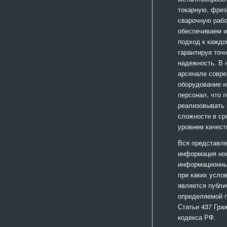
токарную, фрез
сварочную раб
обеспечиваем 
подход к каждо
гарантируя точ
надежность. В
арсенале совр
оборудование и
персонал, что 
реализовывать
сложности в ср
уровнем качест
Вся представле
информация но
информационный
при каких усло
является публи
определяемой 
Статьи 437 Гра
кодекса РФ.