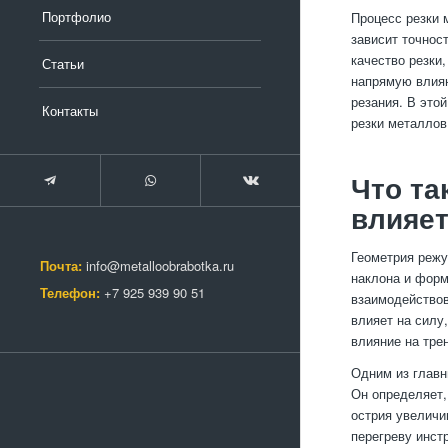
Портфолио
Процесс резки 
зависит точнос
качество резки
Статьи
напрямую влияю
резания. В это
Контакты
резки металлов
Что та
влияет
Геометрия режу
Почта:
info@metalloobrabotka.ru
наклона и форм
Телефон:
+7 925 939 90 51
взаимодействов
влияет на силу
влияние на тре
Одним из главн
Он определяет,
острия увеличи
перегреву инст