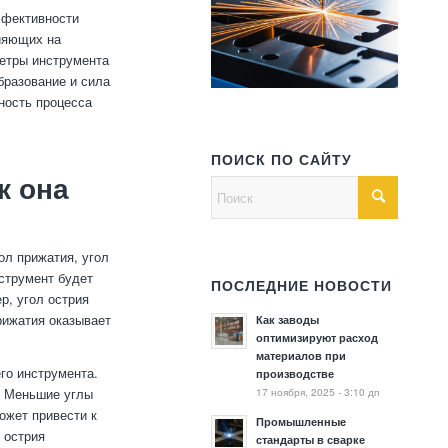
ффективности
лияющих на
метры инструмента
бразование и сила
ность процесса
ПОИСК ПО САЙТУ
к она
ол прижатия, угол
нструмент будет
ПОСЛЕДНИЕ НОВОСТИ
р, угол острия
прижатия оказывает
Как заводы
оптимизируют расход
материалов при
го инструмента.
производстве
17 ноября, 2025 - 3:10 дп
. Меньшие углы
ожет привести к
Промышленные
 острия
стандарты в сварке