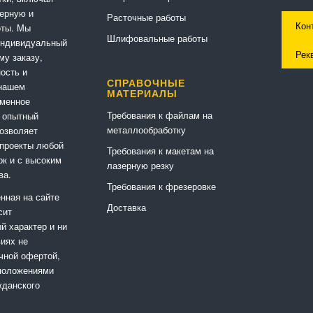
ерную и
Расточные работы
Кон
оты. Мы
Шлифовальные работы
индивидуальный
Рек
му заказу,
ность и
СПРАВОЧНЫЕ
 нашем
МАТЕРИАЛЫ
еменное
Требования к файлам на
 опытный
металлообработку
позволяет
 проекты любой
Требования к макетам на
ок и с высоким
лазерную резку
ва.
Требования к фрезеровке
нная на сайте
Доставка
сит
 характер и ни
виях не
чной офертой,
положениями
жданского