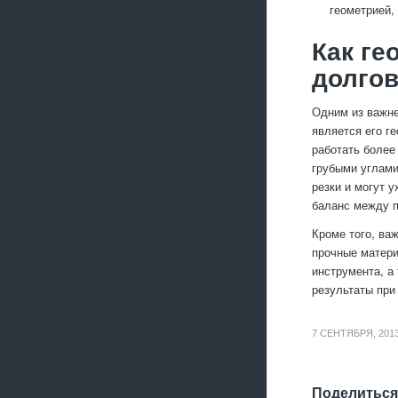
геометрией,
Как ге
долгов
Одним из важне
является его г
работать более
грубыми углами
резки и могут 
баланс между п
Кроме того, ва
прочные матери
инструмента, а
результаты при 
7 СЕНТЯБРЯ, 201
Поделиться