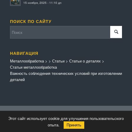
15 ноября, 2025 - 11:10 дп
ПОИСК ПО САЙТУ
НАВИГАЦИЯ
Металлообработка
>
>
Статьи
>
Статьи о деталях
>
Статьи металлообработка
Важность соблюдения технических условий при изготовлении
деталей
© Копирайт - Металлообработка.
Персональные данные
-
Enfold Theme by
Этот сайт использует cookie для улучшения пользовательского
Kriesi
опыта.
Принять