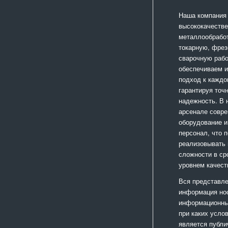
Наша компания
высококачестве
металлообработ
токарную, фрез
сварочную раб
обеспечиваем 
подход к каждо
гарантируя точ
надежность. В
арсенале совр
оборудование и
персонал, что 
реализовывать
сложности в ср
уровнем качест
Вся представле
информация но
информационный
при каких усло
является публи