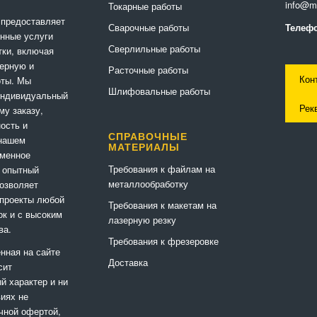
info@me
Токарные работы
 предоставляет
Сварочные работы
Телефо
нные услуги
Сверлильные работы
ки, включая
ерную и
Расточные работы
Кон
оты. Мы
Шлифовальные работы
индивидуальный
Рек
му заказу,
ность и
СПРАВОЧНЫЕ
 нашем
МАТЕРИАЛЫ
еменное
Требования к файлам на
 опытный
металлообработку
позволяет
 проекты любой
Требования к макетам на
ок и с высоким
лазерную резку
ва.
Требования к фрезеровке
нная на сайте
Доставка
сит
 характер и ни
виях не
чной офертой,