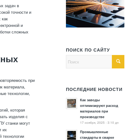
х задач в
окой точности и
 как
ектронной и
аботки сложных
ПОИСК ПО САЙТУ
жных
повторяемость при
ик материала,
ПОСЛЕДНИЕ НОВОСТИ
ные технологии,
Как заводы
оптимизируют расход
гий, которая
материалов при
вать изделия с
производстве
17 ноября, 2025 - 3:10 дп
ПУ станки могут
т их
Промышленные
й технологии
стандарты в сварке