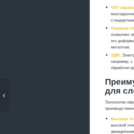
ЧПУ обрабо
многократно
стандартные
Лазерная о
позволяет о
его деформа
металлом.
ЭДМ:
Электр
например, с
обработке к
Преим
Применение
для с
бронзовых деталей в
судостро�...
Технологии обр
производственн
Высокая то
высокой точ
авиационная