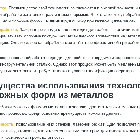
тка:
Преимущества этой технологии заключаются в высокой точности и
й обработки заготовок с различными формами. ЧПУ станки могут обраба
, но и сложные формы, минимизируя ошибку при каждом цикле работы.
бработка:
Лазерная резка идеально подходит для работы с тонкими мат
брабатывать сложные контуры без механического воздействия на металл
цию. Однако лазерная обработка может быть неэффективной при работ
оэрозионная обработка подходит для работы с твердыми и жаропрочны
 инструментальной сталью. Однако этот процесс может быть медленным
рупных заготовок, и требует высокого уровня квалификации оператора.
ущества использования технол
ложных форм из металлов
аботки сложных форм из металлов позволяют достигать значительных 
ых процессах. Среди основных преимуществ можно выделить:
чность:
Использование ЧПУ станков, лазерной резки и ЭДМ позволяет п
ностью до микрона, что является важным фактором для высокоточных от
 и космическая промышленность.