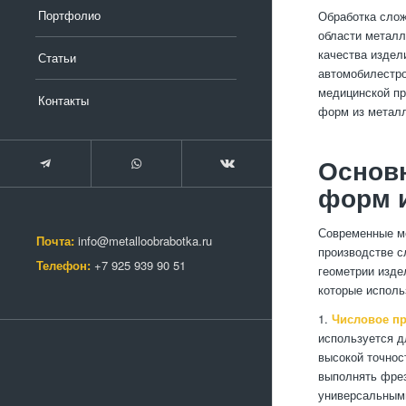
Портфолио
Обработка слож
области металл
качества издел
Статьи
автомобилестро
медицинской пр
Контакты
форм из металл
Основ
форм 
Современные ме
Почта:
info@metalloobrabotka.ru
производстве с
Телефон:
+7 925 939 90 51
геометрии изде
которые исполь
1.
Числовое пр
используется д
высокой точнос
выполнять фрез
универсальными