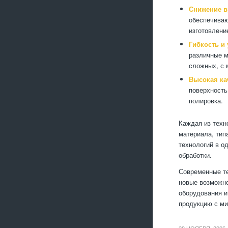
Снижение в
обеспечиваю
изготовлени
Гибкость и
различные м
сложных, с 
Высокая ка
поверхность
полировка.
Каждая из техн
материала, тип
технологий в о
обработки.
Современные те
новые возможно
оборудования и
продукцию с ми