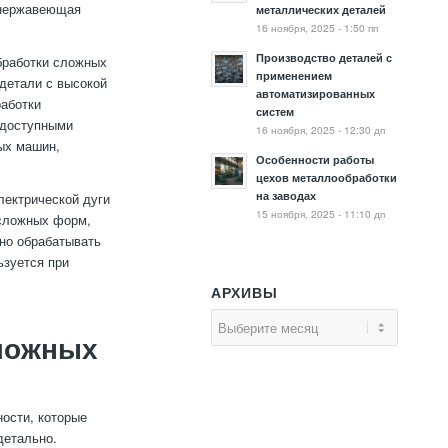
к нержавеющая
металлических деталей
16 ноября, 2025 - 1:50 пп
Производство деталей с
бработки сложных
применением
 детали с высокой
автоматизированных
работки
систем
одоступными
16 ноября, 2025 - 12:30 дп
ых машин,
Особенности работы
цехов металлообработки
на заводах
лектрической дуги
15 ноября, 2025 - 11:10 дп
 сложных форм,
дно обрабатывать
ьзуется при
АРХИВЫ
сложных
ости, которые
детально.