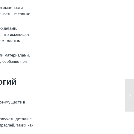
 возможности
тывать не только
ериалами,
, что исключает
е с толстым
ми материалами,
, особенно при
огий
преимуществ в
олучать детали с
раслей, таких как