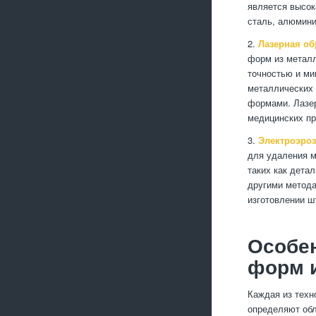
является высок
сталь, алюминий
2.
Лазерная об
форм из металл
точностью и ми
металлических 
формами. Лазер
медицинских пр
3.
Электроэроз
для удаления м
таких как дета
другими метода
изготовлении ш
Особен
форм 
Каждая из техн
определяют обл