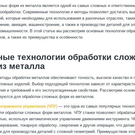
ных форм из металла является одной из самых сложных и ответственны
ообработки. Современные технологии и методы позволяют достигать выс
ий, которые необходимы для использования в различных отраслях, таких
ение, авиация, машиностроение, а также в производстве деталей для эл
омышленности. В этой статье мы рассмотрим основные технологии обр
ов, а также их преимущества и особенности.
ные технологии обработки сло
из металла
тоды обработки металлов обеспечивают точность, высокое качество и 
ложных изделий. Выбор подходящей технологии зависит от характерист
лия и требований к его эксплуатационным свойствам. Рассмотрим основ
зуются для обработки сложных форм из металлов.
ограммное управление (ЧПУ)
— это одна из самых популярных техноло
ля обработки сложных форм металлов. ЧПУ станки позволяют обрабаты
тью, используя автоматическое управление движениями инструмента. Ч
ерование, токарную обработку, сверление и другие операции, что делае
 для производства деталей с сложной геометрией. Преимуществом это