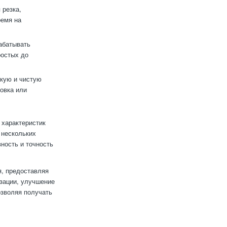
 резка,
ремя на
рабатывать
ростых до
кую и чистую
овка или
 характеристик
 нескольких
ность и точность
, предоставляя
зации, улучшение
озволяя получать