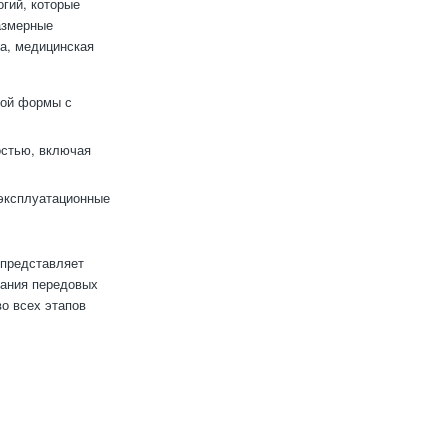
огий, которые
азмерные
ка, медицинская
ной формы с
остью, включая
 эксплуатационные
 представляет
вания передовых
о всех этапов