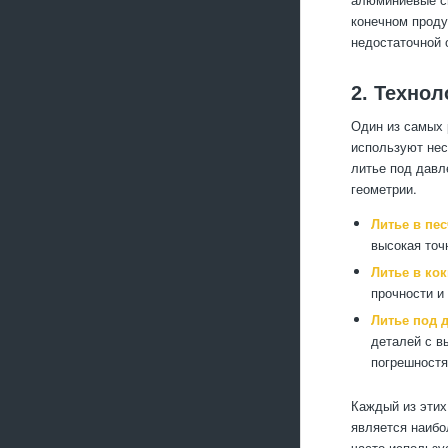
конечном проду
недостаточной 
2. Технол
Один из самых 
используют нес
литье под давл
геометрии.
Литье в пе
высокая точ
Литье в кок
прочности и
Литье под 
деталей с в
погрешностя
Каждый из этих
является наибо
часто использу