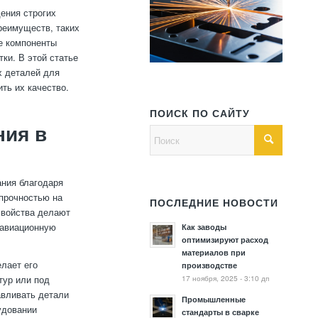
ения строгих
реимуществ, таких
ые компоненты
ки. В этой статье
х деталей для
ть их качество.
ПОИСК ПО САЙТУ
ия в
ния благодаря
прочностью на
ПОСЛЕДНИЕ НОВОСТИ
свойства делают
 авиационную
Как заводы
оптимизируют расход
материалов при
лает его
производстве
17 ноября, 2025 - 3:10 дп
тур или под
авливать детали
Промышленные
удовании
стандарты в сварке