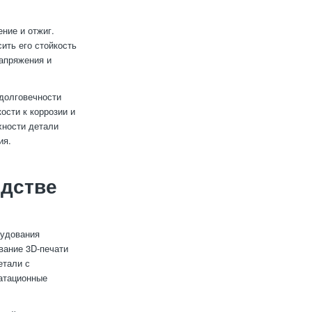
ние и отжиг.
ить его стойкость
апряжения и
 долговечности
сти к коррозии и
хности детали
ия.
одстве
рудования
вание 3D-печати
етали с
атационные