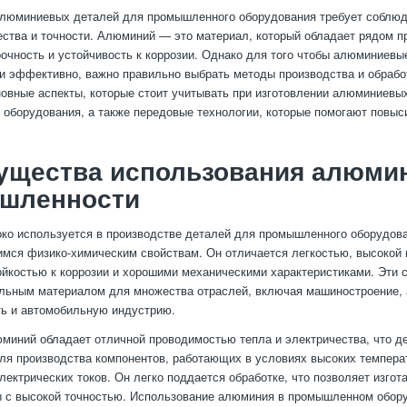
алюминиевых деталей для промышленного оборудования требует соблюд
ества и точности. Алюминий — это материал, который обладает рядом п
прочность и устойчивость к коррозии. Однако для того чтобы алюминиев
и эффективно, важно правильно выбрать методы производства и обработ
овные аспекты, которые стоит учитывать при изготовлении алюминиевы
оборудования, а также передовые технологии, которые помогают повыси
ущества использования алюмин
шленности
о используется в производстве деталей для промышленного оборудова
ся физико-химическим свойствам. Он отличается легкостью, высокой 
ойкостью к коррозии и хорошими механическими характеристиками. Эти 
льным материалом для множества отраслей, включая машиностроение,
ь и автомобильную индустрию.
юминий обладает отличной проводимостью тепла и электричества, что де
я производства компонентов, работающих в условиях высоких темпера
лектрических токов. Он легко поддается обработке, что позволяет изгот
 с высокой точностью. Использование алюминия в промышленном обор