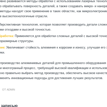
тивно развиваются методы обработки с использованием лазерных технол
о обрабатывать поверхность деталей, а также создавать микро- и нанор
 методы находят свое применение в таких областях, как микроэлектрони
ие высокотехнологичные отрасли.
ерспективная технология, которая позволяет производить детали слож
и отходами и высокой точностью.
бработка:
Применяется для обработки сложных деталей с высокой точн
норазмерные структуры.
ие:
Увеличивает стойкость алюминия к коррозии и износу, улучшая его
ики.
 производство алюминиевых деталей для промышленного оборудования
и многогранный процесс, требующий высокой квалификации и использо
жно правильно выбрать метод производства, обеспечить высокое качеств
именять инновационные подходы для достижения лучших результатов.
ОТ
ADMIN
 записью