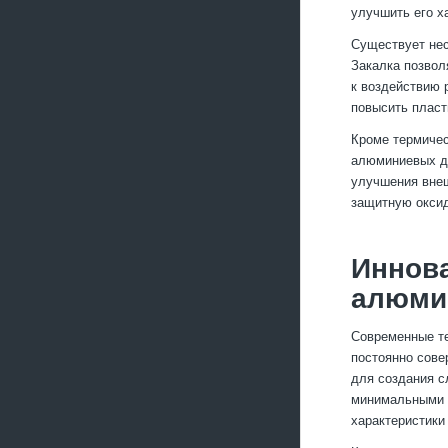
улучшить его ха
Существует нес
Закалка позвол
к воздействию 
повысить пласт
Кроме термичес
алюминиевых де
улучшения внеш
защитную оксид
Иннова
алюми
Современные т
постоянно сове
для создания с
минимальными о
характеристики