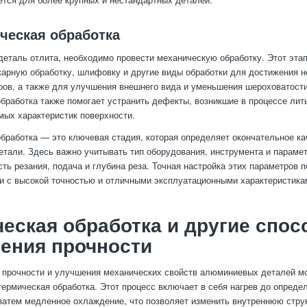
ическая обработка
 деталь отлита, необходимо провести механическую обработку. Этот эта
карную обработку, шлифовку и другие виды обработки для достижения 
ров, а также для улучшения внешнего вида и уменьшения шероховатости
бработка также помогает устранить дефекты, возникшие в процессе лить
мых характеристик поверхности.
бработка — это ключевая стадия, которая определяет окончательное ка
тали. Здесь важно учитывать тип оборудования, инструмента и парамет
сть резания, подача и глубина реза. Точная настройка этих параметров 
и с высокой точностью и отличными эксплуатационными характеристика
еская обработка и другие спо
ения прочности
 прочности и улучшения механических свойств алюминиевых деталей м
термическая обработка. Этот процесс включает в себя нагрев до опреде
затем медленное охлаждение, что позволяет изменить внутреннюю стру