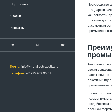
Портфолио
Производство 
стандартов кач
как легкость, 
Статьи
служили долго 
рассмотрим осн
Контакты
промышленного 
Преим
промы
Алюминий широк
Почта:
info@metalloobrabotka.ru
своим выдающим
Телефон:
+7 925 939 90 51
растяжение, ст
алюминий идеа
промышленност
Кроме того, ал
незаменимым дл
воздействием э
сложной формы