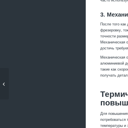
3. Механ
После того как
фрезеровку, то
точности разме
Механическая о
достичь требуе
Механическая о
алюминиевой де
такие как скоро
получать детал
Как контролировать
отклонения в
размерах...
Термич
повыш
Для повышения
потребоваться 
температуры и 