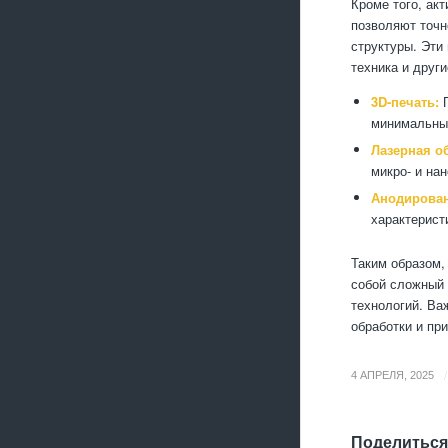
Кроме того, ак
позволяют точн
структуры. Эти
техника и друг
3D-печать:
П
минимальным
Лазерная о
микро- и на
Анодирован
характерист
Таким образом,
собой сложный 
технологий. Ва
обработки и пр
/
4 АПРЕЛЯ, 2025
Поделиться