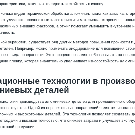
рактеристики, такие как твердость и стойкость к износу.
колько видов термической обработки алюминия, таких как закалка, старе
яет улучшить прочностные характеристики материала, старение — повыс
различных внешних факторов, а отжиг помогает уменьшить внутренние н
ичность.
кой обработки, существует ряд других методов повышения прочности и
талей. Например, можно применить анодирование для повышения стойко
него вида поверхности. Этот процесс позволяет образовывать на повер
ную пленку, которая значительно увеличивает износостойкость алюмин
ционные технологии в произв
ниевых деталей
ехнологии производства алюминиевых деталей для промышленного обо
ршенствуются. Одной из перспективных направлений является использо
ложных и высокоточных деталей. Эта технология позволяет создавать д
тходами и высокой точностью, что снижает затраты и улучшает эксплу
 готовой продукции.