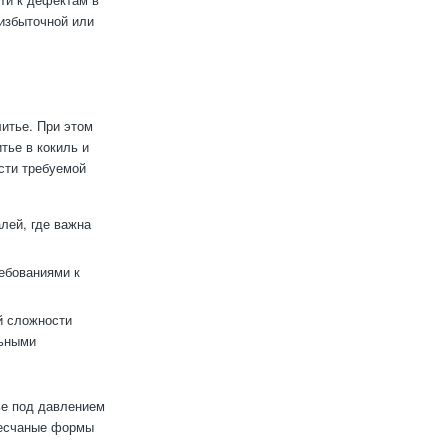
избыточной или
итье. При этом
тье в кокиль и
сти требуемой
лей, где важна
ебованиями к
й сложности
льными
ье под давлением
песчаные формы