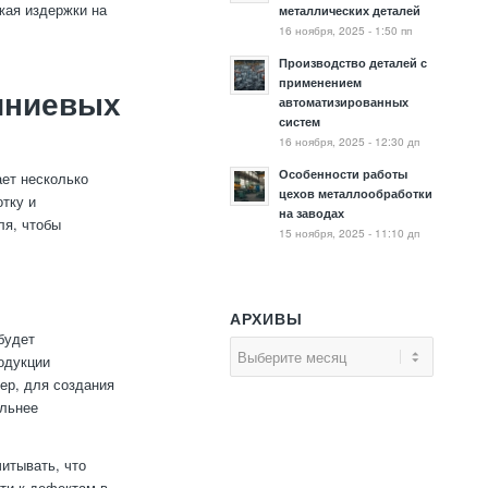
жая издержки на
металлических деталей
16 ноября, 2025 - 1:50 пп
Производство деталей с
применением
иниевых
автоматизированных
систем
16 ноября, 2025 - 12:30 дп
Особенности работы
ет несколько
цехов металлообработки
тку и
на заводах
ля, чтобы
15 ноября, 2025 - 11:10 дп
АРХИВЫ
будет
одукции
ер, для создания
ельнее
итывать, что
ти к дефектам в