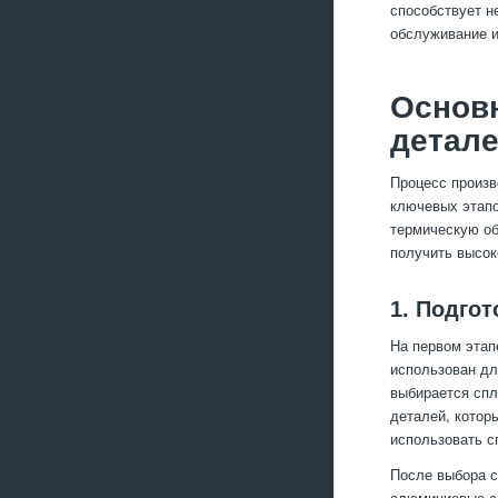
способствует н
обслуживание и
Основ
детал
Процесс произ
ключевых этапо
термическую об
получить высок
1. Подго
На первом этап
использован дл
выбирается спл
деталей, котор
использовать с
После выбора с
алюминиевые сп