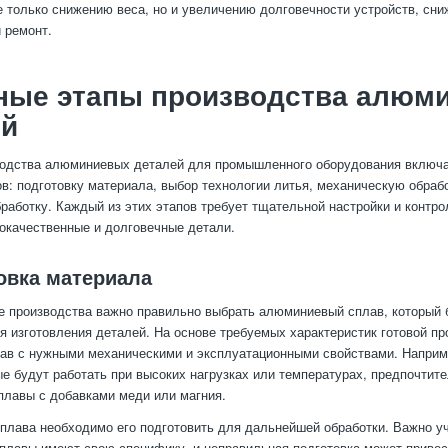
е только снижению веса, но и увеличению долговечности устройств, сни
 ремонт.
ные этапы производства алюм
ей
водства алюминиевых деталей для промышленного оборудования включа
в: подготовку материала, выбор технологии литья, механическую обрабо
работку. Каждый из этих этапов требует тщательной настройки и контро
окачественные и долговечные детали.
товка материала
е производства важно правильно выбрать алюминиевый сплав, который 
я изготовления деталей. На основе требуемых характеристик готовой пр
ав с нужными механическими и эксплуатационными свойствами. Наприм
ые будут работать при высоких нагрузках или температурах, предпочтит
плавы с добавками меди или магния.
плава необходимо его подготовить для дальнейшей обработки. Важно уч
лавы имеют свою специфику, и неправильная подготовка может привес