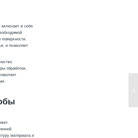
п включает в себя
необходимой
 поверхности.
я, и позволяет
чество
ры обработки,
позволяет
ми.
собы
ожет
ленной
ктуру материала и