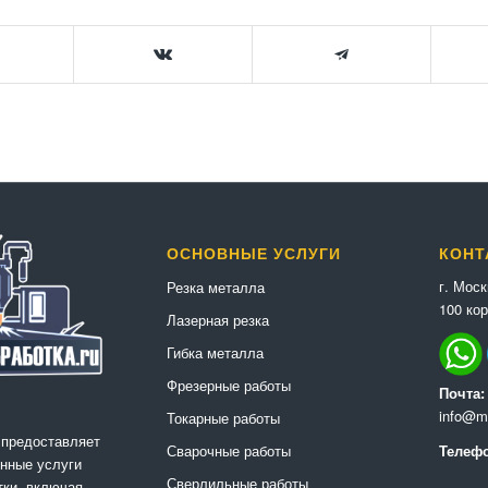
ОСНОВНЫЕ УСЛУГИ
КОНТ
г. Мос
Резка металла
100 кор
Лазерная резка
Гибка металла
Фрезерные работы
Почта:
info@me
Токарные работы
 предоставляет
Сварочные работы
Телефо
нные услуги
Сверлильные работы
ки, включая