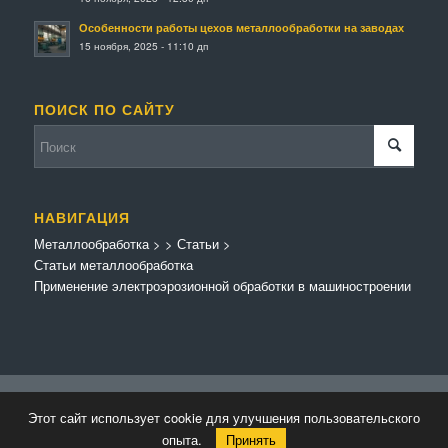
Особенности работы цехов металлообработки на заводах
15 ноября, 2025 - 11:10 дп
ПОИСК ПО САЙТУ
НАВИГАЦИЯ
Металлообработка
>
>
Статьи
>
Статьи металлообработка
Применение электроэрозионной обработки в машиностроении
© Копирайт - Металлообработка.
Персональные данные
-
Enfold Theme by
Этот сайт использует cookie для улучшения пользовательского
Kriesi
опыта.
Принять