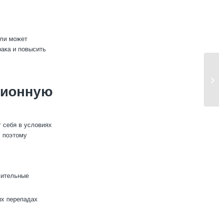
али может
рака и повысить
зионную
 себя в условиях
, поэтому
лительные
их перепадах