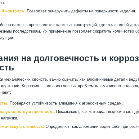
ны.
й контроль.
Позволяет обнаружить дефекты на поверхности изделия.
бенно важны в производстве сложных конструкций, где отказ одной дет
ьезным последствиям. Их применение позволяет сократить количество б
дукции.
ния на долговечность и корро
сть
и механических свойств, важно оценить, как алюминиевые детали ведут
плуатации. Коррозия — одна из главных проблем алюминиевых сплавов
ючают:
сты.
Проверяют устойчивость алюминия к агрессивным средам.
на усталостную прочность.
Показывают, как материал выдерживает д
 нагрузки.
ермическую стойкость.
Определяют, как алюминий ведет себя при резк