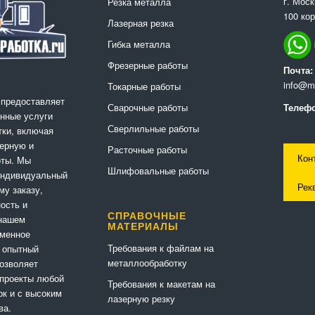
г. Мос
Резка металла
100 кор
Лазерная резка
Гибка металла
Фрезерные работы
Почта:
info@me
Токарные работы
 предоставляет
Сварочные работы
Телефо
нные услуги
Сверлильные работы
ки, включая
ерную и
Расточные работы
Кон
оты. Мы
Шлифовальные работы
индивидуальный
Рек
му заказу,
ность и
СПРАВОЧНЫЕ
 нашем
МАТЕРИАЛЫ
еменное
Требования к файлам на
 опытный
металлообработку
позволяет
 проекты любой
Требования к макетам на
ок и с высоким
лазерную резку
ва.