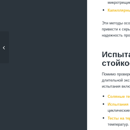
микротрещи
Капиллярны
Эти методы осо
привести к сер
надежность про
Технология
производства
Испыта
корпусов на станках...
стойко
Помимо проверк
длительной экс
испытания вкл
Соляные те
Испытания 
циклические
Тесты на т
температур.