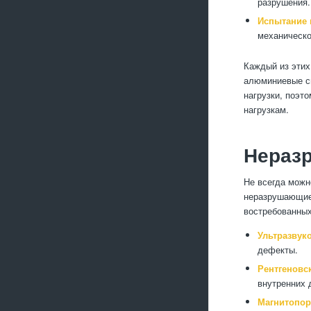
разрушения.
Испытание 
механическо
Каждый из этих
алюминиевые с
нагрузки, поэто
нагрузкам.
Нераз
Не всегда можн
неразрушающие 
востребованных
Ультразвук
дефекты.
Рентгеновс
внутренних 
Магнитопо