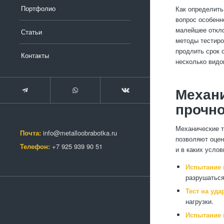
Портфолио
Как определить
вопрос особенн
малейшее откло
Статьи
методы тестиро
продлить срок 
Контакты
несколько видо
Механи
прочн
Механические т
Почта:
info@metalloobrabotka.ru
позволяют оцен
Телефон:
+7 925 939 90 51
и в каких усло
Испытание 
разрушаться
Тест на уда
нагрузки.
Испытание н