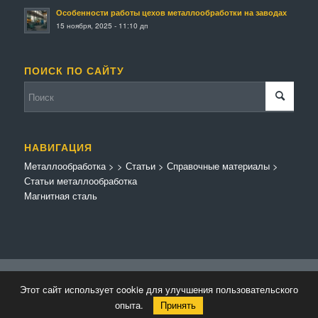
Особенности работы цехов металлообработки на заводах
15 ноября, 2025 - 11:10 дп
ПОИСК ПО САЙТУ
НАВИГАЦИЯ
Металлообработка
>
>
Статьи
>
Справочные материалы
>
Статьи металлообработка
Магнитная сталь
© Копирайт - Металлообработка.
Персональные данные
-
Enfold Theme by
Этот сайт использует cookie для улучшения пользовательского
Kriesi
опыта.
Принять