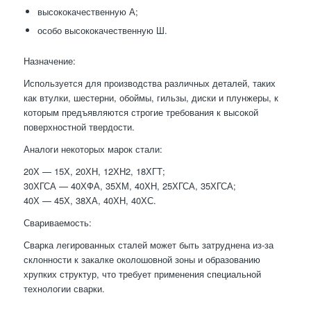
высококачественную А;
особо высококачественную Ш.
Назначение:
Используется для производства различных деталей, таких
как втулки, шестерни, обоймы, гильзы, диски и плунжеры, к
которым предъявляются строгие требования к высокой
поверхностной твердости.
Аналоги некоторых марок стали:
20Х — 15Х, 20ХН, 12ХН2, 18ХГТ;
30ХГСА — 40ХФА, 35ХМ, 40ХН, 25ХГСА, 35ХГСА;
40Х — 45Х, 38ХА, 40ХН, 40ХС.
Свариваемость:
Сварка легированных сталей может быть затруднена из-за
склонности к закалке околошовной зоны и образованию
хрупких структур, что требует применения специальной
технологии сварки.