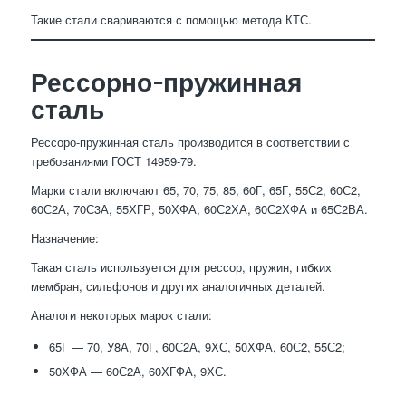
Такие стали свариваются с помощью метода КТС.
Рессорно-пружинная
сталь
Рессоро-пружинная сталь производится в соответствии с
требованиями ГОСТ 14959-79.
Марки стали включают 65, 70, 75, 85, 60Г, 65Г, 55С2, 60С2,
60С2А, 70С3А, 55ХГР, 50ХФА, 60С2ХА, 60С2ХФА и 65С2ВА.
Назначение:
Такая сталь используется для рессор, пружин, гибких
мембран, сильфонов и других аналогичных деталей.
Аналоги некоторых марок стали:
65Г — 70, У8А, 70Г, 60С2А, 9ХС, 50ХФА, 60С2, 55С2;
50ХФА — 60С2А, 60ХГФА, 9ХС.