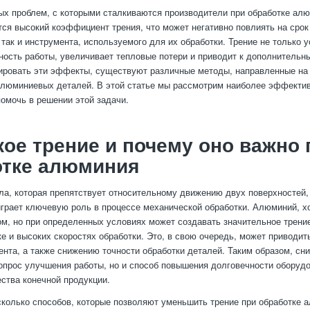
ых проблем, с которыми сталкиваются производители при обработке ал
тся высокий коэффициент трения, что может негативно повлиять на срок
так и инструмента, используемого для их обработки. Трение не только у
чность работы, увеличивает тепловые потери и приводит к дополнительн
ровать эти эффекты, существуют различные методы, направленные на
алюминиевых деталей. В этой статье мы рассмотрим наиболее эффекти
помочь в решении этой задачи.
кое трение и почему оно важно 
отке алюминия
ила, которая препятствует относительному движению двух поверхностей,
грает ключевую роль в процессе механической обработки. Алюминий, хо
м, но при определенных условиях может создавать значительное трение
е и высоких скоростях обработки. Это, в свою очередь, может приводить
ента, а также снижению точности обработки деталей. Таким образом, сн
вопрос улучшения работы, но и способ повышения долговечности оборуд
ства конечной продукции.
колько способов, которые позволяют уменьшить трение при обработке