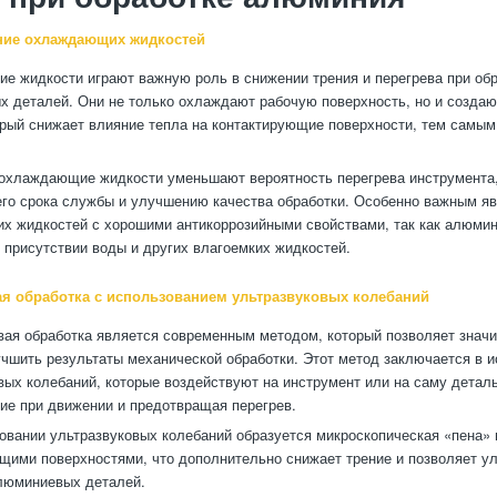
ние охлаждающих жидкостей
 жидкости играют важную роль в снижении трения и перегрева при об
 деталей. Они не только охлаждают рабочую поверхность, но и созда
орый снижает влияние тепла на контактирующие поверхности, тем самы
 охлаждающие жидкости уменьшают вероятность перегрева инструмента,
го срока службы и улучшению качества обработки. Особенно важным я
 жидкостей с хорошими антикоррозийными свойствами, так как алюми
 присутствии воды и других влагоемких жидкостей.
ая обработка с использованием ультразвуковых колебаний
вая обработка является современным методом, который позволяет значи
учшить результаты механической обработки. Этот метод заключается в 
вых колебаний, которые воздействуют на инструмент или на саму детал
ие при движении и предотвращая перегрев.
овании ультразвуковых колебаний образуется микроскопическая «пена»
щими поверхностями, что дополнительно снижает трение и позволяет у
люминиевых деталей.