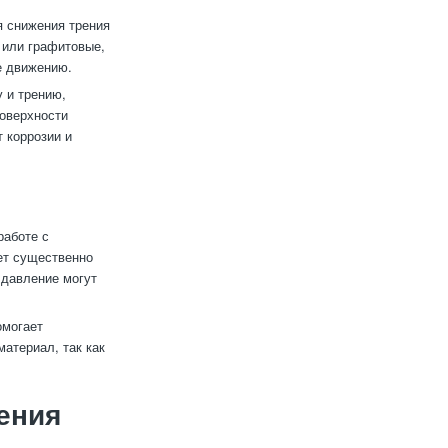
я снижения трения
 или графитовые,
е движению.
 и трению,
поверхности
 коррозии и
работе с
ет существенно
 давление могут
омогает
материал, так как
ения