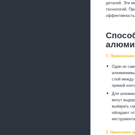
деталей. Эти м
технологий. Пр
эффективность 
Способ
алюми
1. Применение
Один из сам
алюминиевых
слой между 
прямой конт
Для алюмини
могут выдер
выбирать см
обладают от
инструмента
2. Нанесение 