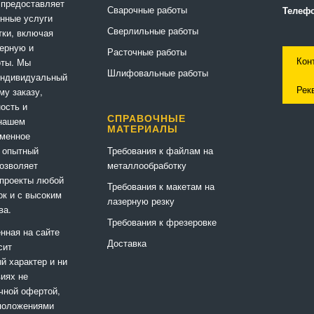
 предоставляет
Сварочные работы
Телефо
нные услуги
Сверлильные работы
ки, включая
ерную и
Расточные работы
Кон
оты. Мы
Шлифовальные работы
индивидуальный
Рек
му заказу,
ность и
СПРАВОЧНЫЕ
 нашем
МАТЕРИАЛЫ
еменное
Требования к файлам на
 опытный
металлообработку
позволяет
 проекты любой
Требования к макетам на
ок и с высоким
лазерную резку
ва.
Требования к фрезеровке
нная на сайте
Доставка
сит
 характер и ни
виях не
чной офертой,
положениями