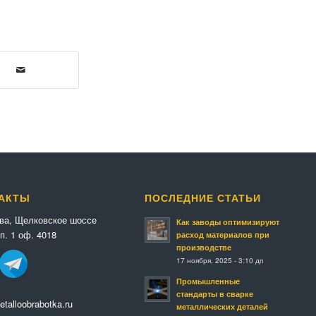
АКТЫ
ПОСЛЕДНИЕ СТАТЬИ
ква, Щелковское шоссе
Как заводы оптимизируют
п. 1 оф. 4018
расход материалов при
производстве
17 ноября, 2025 - 3:10 дп
Промышленные
стандарты в сварке
talloobrabotka.ru
металлических деталей