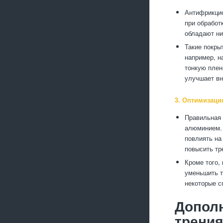
Антифрикцио
при обработ
обладают ни
Такие покры
например, н
тонкую плен
улучшает вн
3. Оптимизаци
Правильная 
алюминием. 
повлиять на
повысить тр
Кроме того,
уменьшить т
некоторые с
Допол
трения