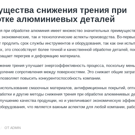
ущества снижения трения при
отке алюминиевых деталей
я при обработке алюминия имеет множество значительных преимуществ
к экономические, так и технологические аспекты производства. Во-перв
т продлить срок службы инструментов и оборудования, так как они исп
ых, это способствует более точной и качественной обработке деталей, п
ращает перегрев и деформацию материала.
ижение трения улучшает энергоэффективность процесса, поскольку мен
доление сопротивления между поверхностями. Это снижает общие затра
 позволяет повысить конкурентоспособность компании.
 использование смазочных материалов, антифрикционных покрытий, опт
аботки и другие методы снижения трения при обработке алюминиевых де
лучшению качества продукции, но и увеличивают экономическую эффек
оборудования, что является важным аспектом для любой компании, раб
/
ОТ
ADMIN