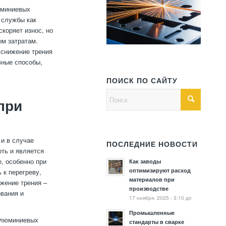
юминиевых
 службы как
скоряет износ, но
ым затратам.
 снижение трения
вные способы,
ПОИСК ПО САЙТУ
при
 и в случае
ПОСЛЕДНИЕ НОВОСТИ
ть и является
, особенно при
Как заводы
оптимизируют расход
 к перегреву,
материалов при
ижение трения –
производстве
ования и
17 ноября, 2025 - 3:10 дп
Промышленные
 алюминиевых
стандарты в сварке