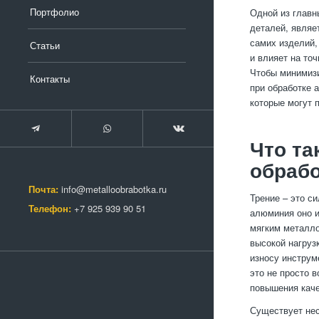
Портфолио
Одной из главн
деталей, являе
самих изделий, 
Статьи
и влияет на то
Чтобы минимизи
Контакты
при обработке 
которые могут 
Что та
обраб
Почта:
info@metalloobrabotka.ru
Трение – это с
Телефон:
+7 925 939 90 51
алюминия оно и
мягким металло
высокой нагрузк
износу инструм
это не просто 
повышения каче
Существует нес