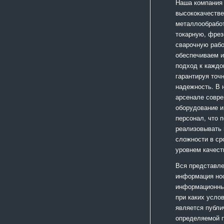
Наша компания
высококачестве
металлообработ
токарную, фрез
сварочную раб
обеспечиваем 
подход к каждо
гарантируя точ
надежность. В
арсенале совр
оборудование и
персонал, что 
реализовывать
сложности в ср
уровнем качест
Вся представле
информация но
информационный
при каких усло
является публи
определяемой 