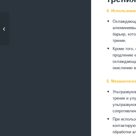
4. Использова
Охлаждающие
Как уменьшить
алюминиевых
тепловые потери при
барьер, кот
обработке...
трение.
Кроме того,
продлению е
охлаждающих
окислению в
5. Механическ
Ультразвуко
трение и ул
ультразвуко
сопротивлен
При использ
контактирую
обработки а