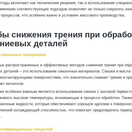
етоды включают как технические решения, так и использование специал
именение соответствующих подходов позволяет не только сократить изно
процессов, что особенно важно в условиях массового производства.
ы снижения трения при обрабо
ниевых деталей
 смазочных материалов
ых распространенных и эффективных методов снижения трения при обр
 деталей – это использование смазочных материалов. Смазки и масла 
контактирующими поверхностями, что значительно снижает трение и пр
акт металлов.
я особенно важным является использование смазок с высокой термост
живать высокие температуры, возникающие в процессе обработки. Такж
азочные жидкости, которые обеспечивают хорошую адгезию к поверхно
личной охлаждающей способностью, что помогает предотвратить перегр
.
антифрикционных покрытий