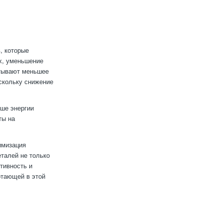
, которые
ых, уменьшение
ытывают меньшее
оскольку снижение
ьше энергии
ты на
имизация
талей не только
тивность и
отающей в этой