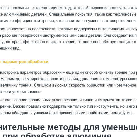
нные покрытия – это еще один метод, который широко используется дл
ке алюминиевых деталей. Специальные покрытия, такие как тефлоновые
зким коэффициентом трения, что значительно уменьшает сопротивлени
тия наносятся на поверхности, которые подвержены интенсивному износу
а рабочие поверхности инструментов или сами детали. Они создают на 
ку, которая эффективно снижает трение, а также способствует защите от
ешний вид.
я параметров обработки
настройка параметров обработки – еще один способ снизить трение при 
Например, регулировка скорости резания, давления и температуры мож
 величину трения. Слишком высокая скорость обработки или чрезмерное
ение и ускорить износ.
 использование правильных углов резания и типов инструментов также п
рение. Важно правильно подбирать не только тип инструмента, но и его 
плавы обладают лучшими антифрикционными свойствами, чем другие.
нительные методы для уменьш
 при обработке алюминия