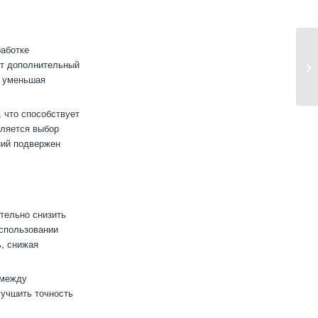
работке
ют дополнительный
м уменьшая
 что способствует
вляется выбор
ний подвержен
тельно снизить
использовании
ь, снижая
 между
лучшить точность