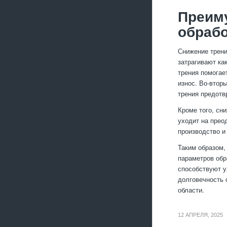
Преим
обраб
Снижение трени
затрагивают ка
трения помогае
износ. Во-втор
трения предотв
Кроме того, сн
уходит на прео
производство и
Таким образом,
параметров обр
способствуют у
долговечность 
области.
12 АПРЕЛЯ, 2025