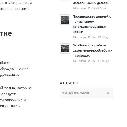
ьных материалов и
металлических деталей
16 ноября, 2025 - 1:50 пп
с, но и повысить
Производство деталей с
применением
автоматизированных
тке
систем
16 ноября, 2025 - 12:30 дп
Особенности работы
цехов металлообработки
на заводах
15 ноября, 2025 - 11:10 дп
аботке
образуют тонкий
едотвращает
АРХИВЫ
ойкостью, которые
е следует
сти алюминия и
ев детали и