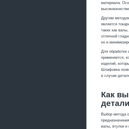
материала. Осо
высококачестве
Другим методом
является токар
таких как валы
отличной гладк
но и минимизир
Для обработки 
применяется, к
изделий, котор
Шлифовка позво
в случае детал
Как вы
детал
Выбор метода о
предназначения
валы, втулки и