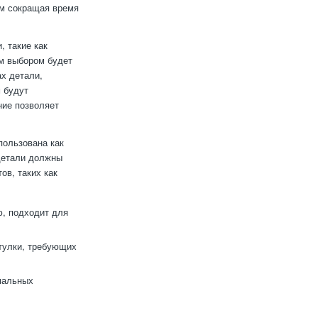
ом сокращая время
, такие как
им выбором будет
ах детали,
м будут
ние позволяет
пользована как
 детали должны
ов, таких как
ю, подходит для
втулки, требующих
мальных