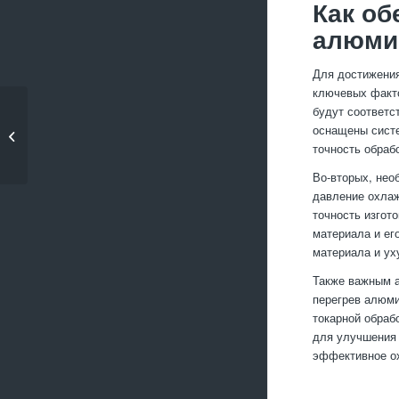
Как об
алюми
Для достижения
ключевых факто
будут соответс
Как выбрать методы
оснащены систе
обработки для
точность обраб
сложных...
Во-вторых, нео
давление охлаж
точность изгот
материала и ег
материала и ух
Также важным а
перегрев алюми
токарной обраб
для улучшения 
эффективное ох