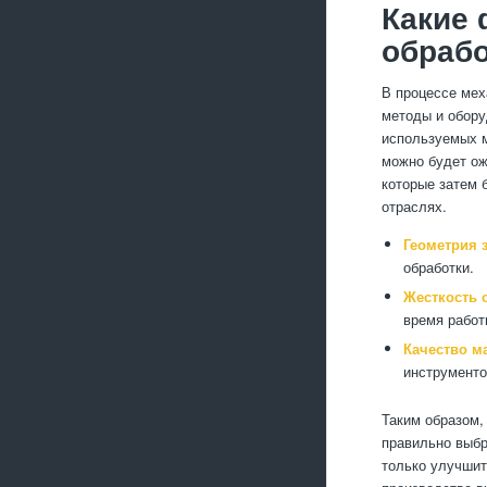
Какие 
обраб
В процессе мех
методы и оборуд
используемых м
можно будет ож
которые затем 
отраслях.
Геометрия з
обработки.
Жесткость с
время работ
Качество м
инструменто
Таким образом,
правильно выбр
только улучшит