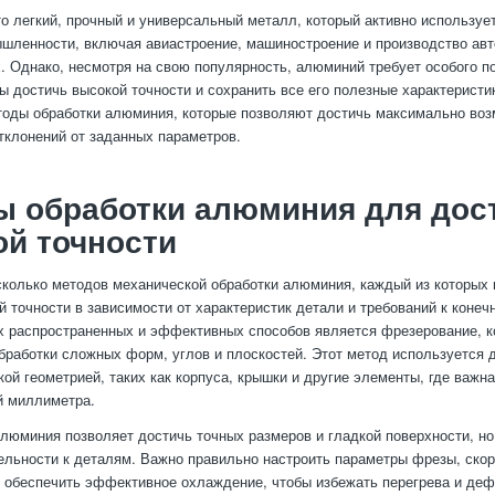
 легкий, прочный и универсальный металл, который активно используе
шленности, включая авиастроение, машиностроение и производство ав
 Однако, несмотря на свою популярность, алюминий требует особого п
бы достичь высокой точности и сохранить все его полезные характеристик
оды обработки алюминия, которые позволяют достичь максимально воз
клонений от заданных параметров.
ы обработки алюминия для дос
й точности
колько методов механической обработки алюминия, каждый из которых 
й точности в зависимости от характеристик детали и требований к конеч
 распространенных и эффективных способов является фрезерование, к
бработки сложных форм, углов и плоскостей. Этот метод используется 
кой геометрией, таких как корпуса, крышки и другие элементы, где важна
й миллиметра.
люминия позволяет достичь точных размеров и гладкой поверхности, но
ельности к деталям. Важно правильно настроить параметры фрезы, ско
е обеспечить эффективное охлаждение, чтобы избежать перегрева и де