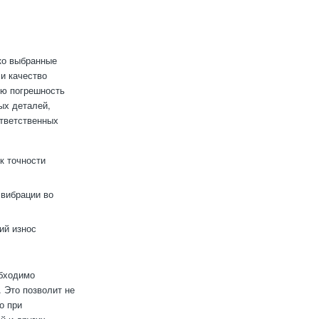
ко выбранные
 и качество
ую погрешность
ых деталей,
ответственных
к точности
вибрации во
ий износ
обходимо
 Это позволит не
о при