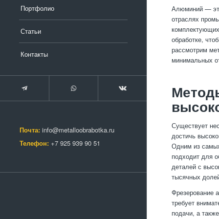
Портфолио
Алюминий — это
отраслях промы
комплектующих.
Статьи
обработке, что
рассмотрим мет
Контакты
минимальных от
Метод
высоко
Существует нес
Почта:
info@metalloobrabotka.ru
достичь высоко
Телефон:
+7 925 939 90 51
Одним из самых
подходит для о
деталей с высо
тысячных доле
Фрезерование а
требует внимат
подачи, а такж