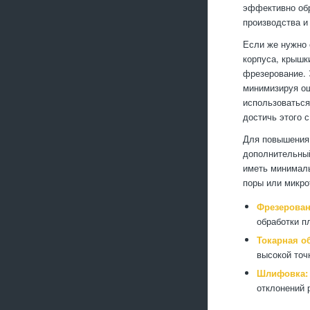
эффективно обр
производства и
Если же нужно 
корпуса, крышк
фрезерование. 
минимизируя ош
использоваться
достичь этого 
Для повышения 
дополнительный
иметь минималь
поры или микр
Фрезерован
обработки п
Токарная о
высокой точ
Шлифовка:
отклонений 