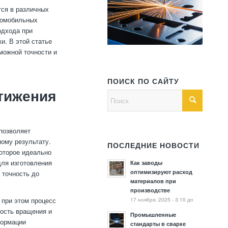
тся в различных
томобильных
одхода при
и. В этой статье
можной точности и
ПОИСК ПО САЙТУ
тижения
позволяет
ному результату.
ПОСЛЕДНИЕ НОВОСТИ
оторое идеально
для изготовления
Как заводы
оптимизируют расход
 точность до
материалов при
производстве
17 ноября, 2025 - 3:10 дп
 при этом процесс
рость вращения и
Промышленные
формации
стандарты в сварке