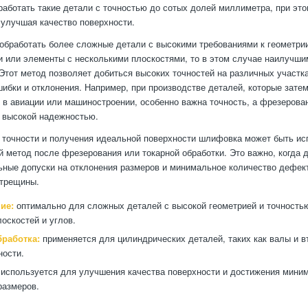
аботать такие детали с точностью до сотых долей миллиметра, при эт
 улучшая качество поверхности.
обработать более сложные детали с высокими требованиями к геометрии
и или элементы с несколькими плоскостями, то в этом случае наилучш
Этот метод позволяет добиться высоких точностей на различных участк
ибки и отклонения. Например, при производстве деталей, которые зате
 в авиации или машиностроении, особенно важна точность, а фрезерова
с высокой надежностью.
точности и получения идеальной поверхности шлифовка может быть ис
 метод после фрезерования или токарной обработки. Это важно, когда
ные допуски на отклонения размеров и минимальное количество дефект
отрещины.
ие:
оптимально для сложных деталей с высокой геометрией и точность
лоскостей и углов.
бработка:
применяется для цилиндрических деталей, таких как валы и 
ности.
используется для улучшения качества поверхности и достижения мини
размеров.