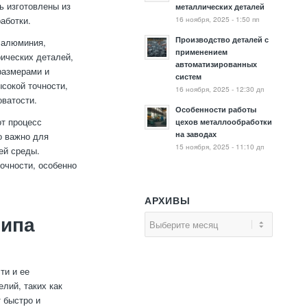
ь изготовлены из
металлических деталей
16 ноября, 2025 - 1:50 пп
аботки.
Производство деталей с
 алюминия,
применением
рических деталей,
автоматизированных
размерами и
систем
ысокой точности,
16 ноября, 2025 - 12:30 дп
оватости.
Особенности работы
т процесс
цехов металлообработки
на заводах
о важно для
15 ноября, 2025 - 11:10 дп
ей среды.
очности, особенно
АРХИВЫ
типа
ти и ее
лий, таких как
 быстро и