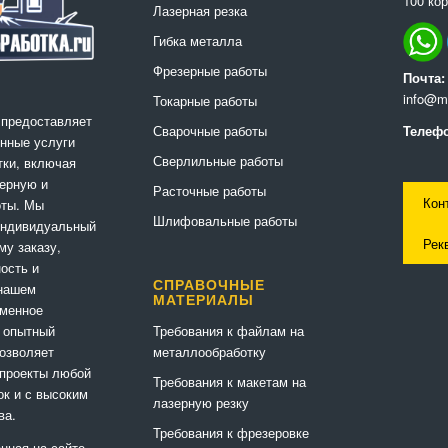
100 кор
Лазерная резка
Гибка металла
Фрезерные работы
Почта:
info@me
Токарные работы
 предоставляет
Сварочные работы
Телефо
нные услуги
Сверлильные работы
ки, включая
ерную и
Расточные работы
Кон
оты. Мы
Шлифовальные работы
индивидуальный
Рек
му заказу,
ность и
СПРАВОЧНЫЕ
 нашем
МАТЕРИАЛЫ
еменное
Требования к файлам на
 опытный
металлообработку
позволяет
 проекты любой
Требования к макетам на
ок и с высоким
лазерную резку
ва.
Требования к фрезеровке
нная на сайте