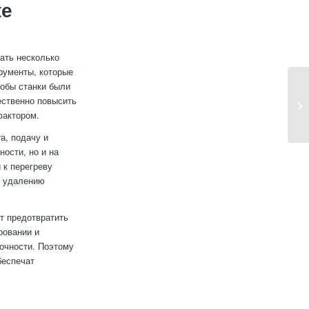
ке
ать несколько
рументы, которые
тобы станки были
ественно повысить
фактором.
а, подачу и
ости, но и на
 к перегреву
у удалению
т предотвратить
ровании и
точности. Поэтому
беспечат