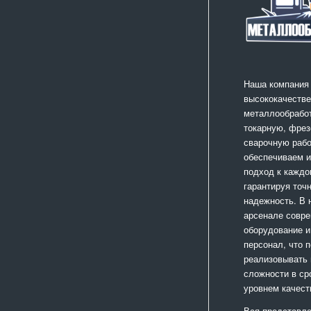
Наша компания
высококачестве
металлообработ
токарную, фрез
сварочную раб
обеспечиваем 
подход к каждо
гарантируя точ
надежность. В
арсенале совр
оборудование и
персонал, что 
реализовывать
сложности в ср
уровнем качест
Вся представле