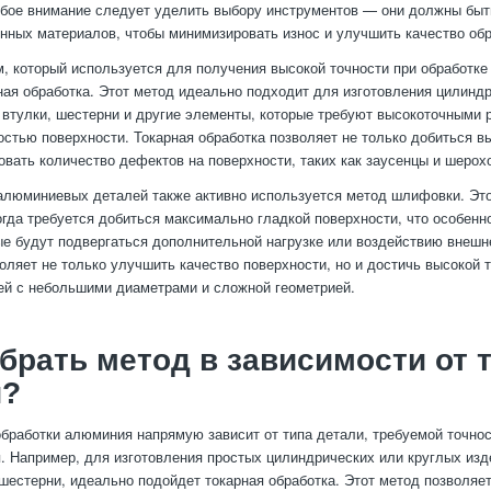
бое внимание следует уделить выбору инструментов — они должны быт
нных материалов, чтобы минимизировать износ и улучшить качество обр
, который используется для получения высокой точности при обработке
ная обработка. Этот метод идеально подходит для изготовления цилинд
, втулки, шестерни и другие элементы, которые требуют высокоточными 
остью поверхности. Токарная обработка позволяет не только добиться в
овать количество дефектов на поверхности, таких как заусенцы и шерох
алюминиевых деталей также активно используется метод шлифовки. Это
огда требуется добиться максимально гладкой поверхности, что особенн
ые будут подвергаться дополнительной нагрузке или воздействию внешн
ляет не только улучшить качество поверхности, но и достичь высокой т
ей с небольшими диаметрами и сложной геометрией.
брать метод в зависимости от 
и?
бработки алюминия напрямую зависит от типа детали, требуемой точнос
. Например, для изготовления простых цилиндрических или круглых изде
 шестерни, идеально подойдет токарная обработка. Этот метод позволяет