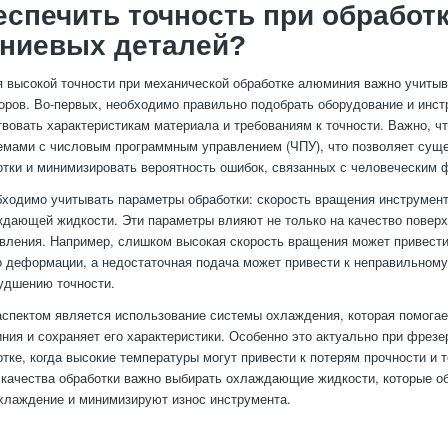
еспечить точность при обработ
ниевых деталей?
 высокой точности при механической обработке алюминия важно учитыв
ров. Во-первых, необходимо правильно подобрать оборудование и инст
твовать характеристикам материала и требованиям к точности. Важно, ч
мами с числовым программным управлением (ЧПУ), что позволяет сущ
отки и минимизировать вероятность ошибок, связанных с человеческим 
бходимо учитывать параметры обработки: скорость вращения инструмент
дающей жидкости. Эти параметры влияют не только на качество поверхн
овления. Например, слишком высокая скорость вращения может привести
о деформации, а недостаточная подача может привести к неправильном
удшению точности.
спектом является использование системы охлаждения, которая помогае
ния и сохраняет его характеристики. Особенно это актуально при фрезе
отке, когда высокие температуры могут привести к потерям прочности и 
качества обработки важно выбирать охлаждающие жидкости, которые о
лаждение и минимизируют износ инструмента.