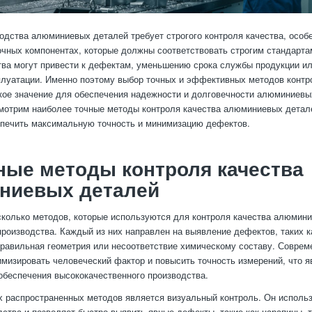
одства алюминиевых деталей требует строгого контроля качества, особе
очных компонентах, которые должны соответствовать строгим стандарта
тва могут привести к дефектам, уменьшению срока службы продукции и
плуатации. Именно поэтому выбор точных и эффективных методов контр
кое значение для обеспечения надежности и долговечности алюминиевы
мотрим наиболее точные методы контроля качества алюминиевых детал
печить максимальную точность и минимизацию дефектов.
ые методы контроля качества
ниевых деталей
колько методов, которые используются для контроля качества алюмини
производства. Каждый из них направлен на выявление дефектов, таких к
правильная геометрия или несоответствие химическому составу. Соврем
мизировать человеческий фактор и повысить точность измерений, что я
беспечения высококачественного производства.
 распространенных методов является визуальный контроль. Он использ
дства и позволяет быстро выявить явные дефекты, такие как царапины, 