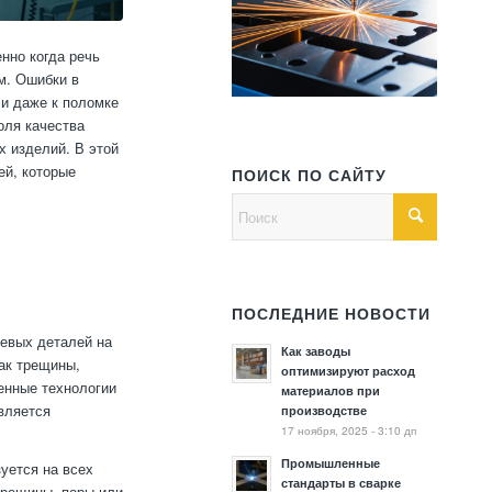
нно когда речь
м. Ошибки в
ли даже к поломке
оля качества
х изделий. В этой
ей, которые
ПОИСК ПО САЙТУ
ПОСЛЕДНИЕ НОВОСТИ
евых деталей на
Как заводы
ак трещины,
оптимизируют расход
енные технологии
материалов при
вляется
производстве
17 ноября, 2025 - 3:10 дп
Промышленные
уется на всех
стандарты в сварке
трещины, поры или