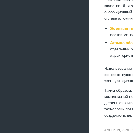
качества. Для 
абсорбционный 
сплаве алюмини
Эмиссионны
состав мета
Атомно-абс
отдельных э
характерист
Использование 
соответствующе
эксплуатационн
Таким образом,
комплексный по
дефектоскопию,
технологии поз
созданию издел
/
3 АПРЕЛЯ, 2025