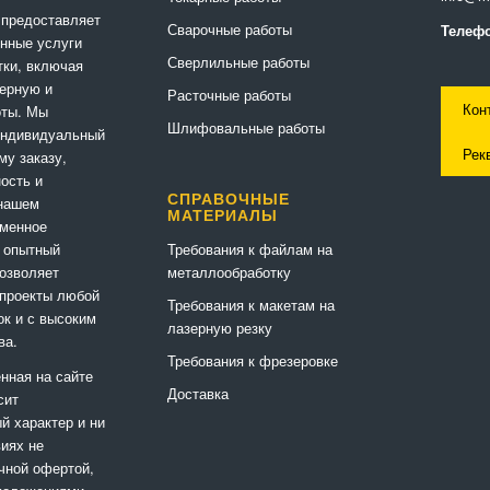
 предоставляет
Сварочные работы
Телефо
нные услуги
Сверлильные работы
ки, включая
ерную и
Расточные работы
Кон
оты. Мы
Шлифовальные работы
индивидуальный
Рек
му заказу,
ность и
СПРАВОЧНЫЕ
 нашем
МАТЕРИАЛЫ
еменное
Требования к файлам на
 опытный
металлообработку
позволяет
 проекты любой
Требования к макетам на
ок и с высоким
лазерную резку
ва.
Требования к фрезеровке
нная на сайте
Доставка
сит
 характер и ни
виях не
чной офертой,