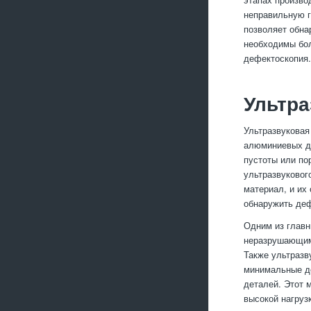
неправильную г
позволяет обна
необходимы бол
дефектоскопия.
Ультра
Ультразвуковая
алюминиевых де
пустоты или по
ультразвуковог
материал, и их
обнаружить деф
Одним из главн
неразрушающим 
Также ультразв
минимальные де
деталей. Этот 
высокой нагруз