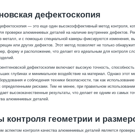
новская дефектоскопия
дефектоскопия — это еще один высокоэффективный метод контроля, ко
ля проверки алюминиевых деталей на наличие внутренних дефектов. Ре
з металл, и с помощью специальной камеры фиксируются изменения, в
трещин или других дефектов. Этот метод позволяет не только обнаружит
мер, форму и расположение, что делает его идеальным для контроля сл
зделий.
ентгеновской дефектоскопии включают высокую точность, способность
ьших глубинах и минимальное воздействие на материал. Однако этот м
борудования и соблюдения техники безопасности, так как использование
с определенными рисками. Тем не менее, при правильном использовании
дает высококачественные результаты, что делает ее одним из самых т
тва алюминиевых деталей.
 контроля геометрии и размер
м аспектом контроля качества алюминиевых деталей является проверка