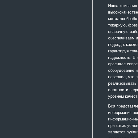
Наша компания
высококачестве
металлообработ
токарную, фрез
сварочную раб
обеспечиваем 
подход к каждо
гарантируя точ
надежность. В
арсенале совр
оборудование и
персонал, что 
реализовывать
сложности в ср
уровнем качест
Вся представле
информация но
информационный
при каких усло
является публи