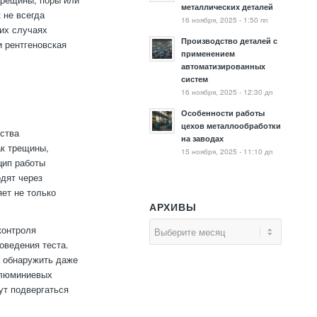
металлических деталей
 не всегда
16 ноября, 2025 - 1:50 пп
их случаях
Производство деталей с
и рентгеновская
применением
автоматизированных
систем
16 ноября, 2025 - 12:30 дп
Особенности работы
цехов металлообработки
ества
на заводах
ак трещины,
15 ноября, 2025 - 11:10 дп
цип работы
одят через
ет не только
АРХИВЫ
контроля
оведения теста.
т обнаружить даже
алюминиевых
ут подвергаться