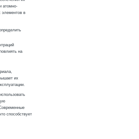
и атомно-
х элементов в
 определить
нтраций
повлиять на
риала,
вышает их
эксплуатации.
использовать
кую
 Современные
что способствует