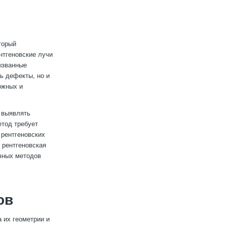
торый
нтгеновские лучи
ызванные
ь дефекты, но и
ожных и
 выявлять
етод требует
 рентгеновских
 рентгеновская
очных методов
ов
 их геометрии и