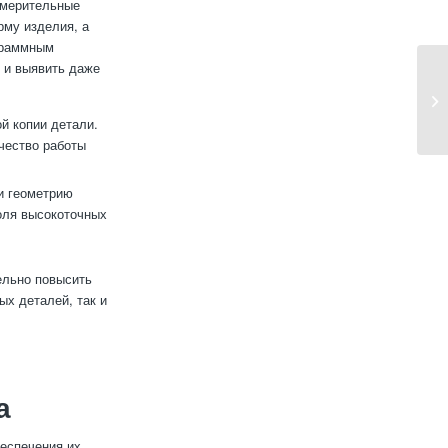
измерительные
рму изделия, а
ограммным
 и выявить даже
й копии детали.
чество работы
и геометрию
оля высокоточных
ельно повысить
ых деталей, так и
а
еспечения их