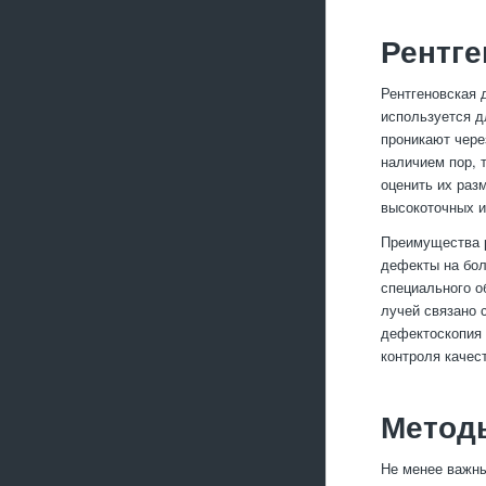
Рентге
Рентгеновская 
используется д
проникают чере
наличием пор, 
оценить их раз
высокоточных и
Преимущества р
дефекты на бол
специального о
лучей связано 
дефектоскопия 
контроля качес
Методы
Не менее важны