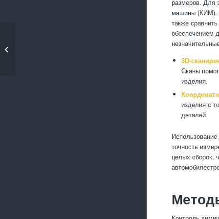
размеров. Для 
машины (КИМ). 
также сравнить
обеспечением д
Что нужно знать о
незначительные
технологии токарной
обработки...
3D-сканиро
Сканы помог
изделия.
Координатн
изделия с т
деталей.
Использование 
точность измер
целых сборок, 
автомобилестро
Методы
Контроль химич