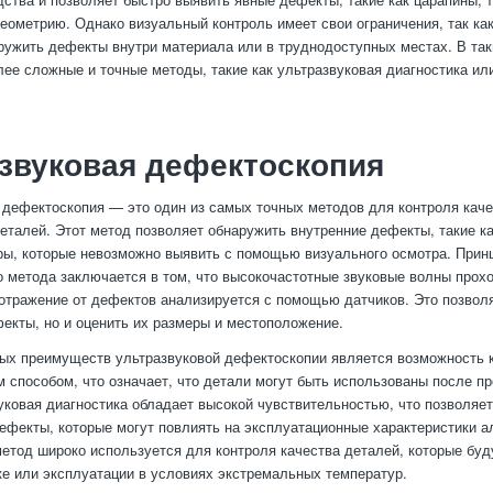
еометрию. Однако визуальный контроль имеет свои ограничения, так как
ружить дефекты внутри материала или в труднодоступных местах. В так
ее сложные и точные методы, такие как ультразвуковая диагностика ил
звуковая дефектоскопия
 дефектоскопия — это один из самых точных методов для контроля кач
талей. Этот метод позволяет обнаружить внутренние дефекты, такие к
ры, которые невозможно выявить с помощью визуального осмотра. Прин
о метода заключается в том, что высокочастотные звуковые волны прох
 отражение от дефектов анализируется с помощью датчиков. Это позволя
екты, но и оценить их размеры и местоположение.
ых преимуществ ультразвуковой дефектоскопии является возможность 
способом, что означает, что детали могут быть использованы после пр
уковая диагностика обладает высокой чувствительностью, что позволяе
фекты, которые могут повлиять на эксплуатационные характеристики 
метод широко используется для контроля качества деталей, которые буд
ке или эксплуатации в условиях экстремальных температур.