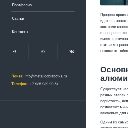
Портфолио
Процесс произв
Статьи
идет о высокот
контроле качес
Контакты
в процессе экс
имеет критичес
статье мы расс
позволяют обес
Основн
Почта:
info@metalloobrabotka.ru
алюми
Телефон:
+7 925 939 90 51
Существует нес
разных этапах 
пористость, не
позволяют мини
ключевым для о
Одним из самых
этапах произво