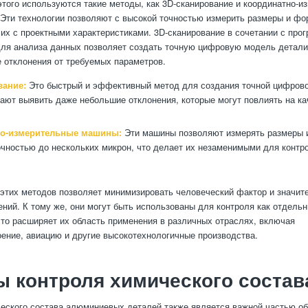
этого используются такие методы, как 3D-сканирование и координатно-
Эти технологии позволяют с высокой точностью измерить размеры и фо
 их с проектными характеристиками. 3D-сканирование в сочетании с пр
ля анализа данных позволяет создать точную цифровую модель детали
 отклонения от требуемых параметров.
вание:
Это быстрый и эффективный метод для создания точной цифрово
ают выявить даже небольшие отклонения, которые могут повлиять на ка
о-измерительные машины:
Эти машины позволяют измерять размеры 
очностью до нескольких микрон, что делает их незаменимыми для контр
этих методов позволяет минимизировать человеческий фактор и значит
ений. К тому же, они могут быть использованы для контроля как отдельн
что расширяет их область применения в различных отраслях, включая
ение, авиацию и другие высокотехнологичные производства.
 контроля химического состав
еского состава алюминиевых деталей также является важной частью об