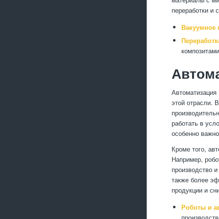
переработки и 
Вакуумное 
Переработк
композитами
Автома
Автоматизация 
этой отрасли. 
производительн
работать в усл
особенно важно
Кроме того, ав
Например, робо
производство и
также более эф
продукции и сн
Роботы и а
производств