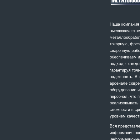
Наша компания
высококачестве
металлообработ
токарную, фрез
сварочную раб
обеспечиваем 
подход к каждо
гарантируя точ
надежность. В
арсенале совр
оборудование и
персонал, что 
реализовывать
сложности в ср
уровнем качест
Вся представле
информация но
информационный