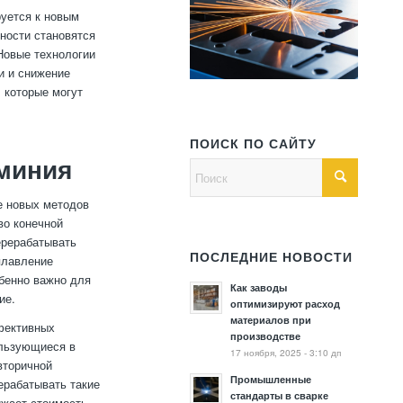
руется к новым
ности становятся
Новые технологии
и и снижение
 которые могут
ПОИСК ПО САЙТУ
миния
е новых методов
во конечной
ерерабатывать
ПОСЛЕДНИЕ НОВОСТИ
плавление
обенно важно для
Как заводы
ие.
оптимизируют расход
материалов при
ффективных
производстве
ользующиеся в
17 ноября, 2025 - 3:10 дп
вторичной
Промышленные
ерабатывать такие
стандарты в сварке
ижает стоимость