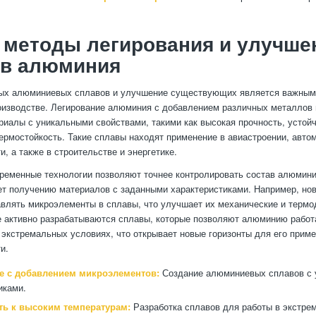
 методы легирования и улучше
тв алюминия
вых алюминиевых сплавов и улучшение существующих является важным
оизводстве. Легирование алюминия с добавлением различных металлов 
риалы с уникальными свойствами, такими как высокая прочность, устойч
ермостойкость. Такие сплавы находят применение в авиастроении, авто
, а также в строительстве и энергетике.
временные технологии позволяют точнее контролировать состав алюмин
ет получению материалов с заданными характеристиками. Например, но
влять микроэлементы в сплавы, что улучшает их механические и терм
е активно разрабатываются сплавы, которые позволяют алюминию работ
 экстремальных условиях, что открывает новые горизонты для его приме
и.
е с добавлением микроэлементов:
Создание алюминиевых сплавов с
иками.
ть к высоким температурам:
Разработка сплавов для работы в экстре