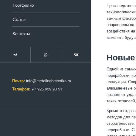
Портфолио
Производство а
технологически
важным факторо
Статьи
направлены на 
воздействия на
Контакты
изменить будущ
Новые 
Одной из самых
переработки, к
Почта:
info@metalloobrabotka.ru
продукции. Сов
алюминиевые о
Телефон:
+7 925 939 90 51
позволяет удал
таких отраслей
Кроме того, ра
методов для пе
строительстве,
переработки. С
материалы с ми