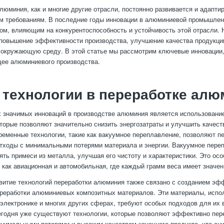
люминия, как и многие другие отрасли, постоянно развивается и адапти
м требованиям. В последние годы инновации в алюминиевой промышлен
м, влияющим на конкурентоспособность и устойчивость этой отрасли. 
повышение эффективности производства, улучшение качества продукци
 окружающую среду. В этой статье мы рассмотрим ключевые инновации,
ее алюминиевого производства.
технологии в переработке алю
 значимых инноваций в производстве алюминия является использовани
оторые позволяют значительно снизить энергозатраты и улучшить качест
ременные технологии, такие как вакуумное переплавление, позволяют п
тходы с минимальными потерями материала и энергии. Вакуумное пере
ять примеси из металла, улучшая его чистоту и характеристики. Это ос
, как авиационная и автомобильная, где каждый грамм веса имеет значен
звитие технологий переработки алюминия также связано с созданием э
реработки алюминиевых композитных материалов. Эти материалы, исп
 электронике и многих других сферах, требуют особых подходов для их 
егодня уже существуют технологии, которые позволяют эффективно пер
нимальными потерями и высоким качеством конечного продукта, что сн