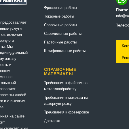
Фрезерные работы
Почта:
info@me
Токарные работы
 предоставляет
Сварочные работы
Телефо
нные услуги
Сверлильные работы
ки, включая
ерную и
Расточные работы
Кон
оты. Мы
Шлифовальные работы
индивидуальный
Рек
му заказу,
ность и
СПРАВОЧНЫЕ
 нашем
МАТЕРИАЛЫ
еменное
Требования к файлам на
 опытный
металлообработку
позволяет
 проекты любой
Требования к макетам на
ок и с высоким
лазерную резку
ва.
Требования к фрезеровке
нная на сайте
Доставка
сит
 характер и ни