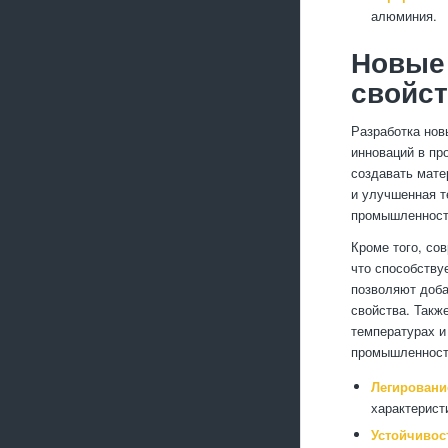
алюминия.
Новые
свойс
Разработка но
инноваций в пр
создавать мате
и улучшенная т
промышленности
Кроме того, со
что способству
позволяют доба
свойства. Такж
температурах и
промышленност
Легировани
характерист
Устойчивос