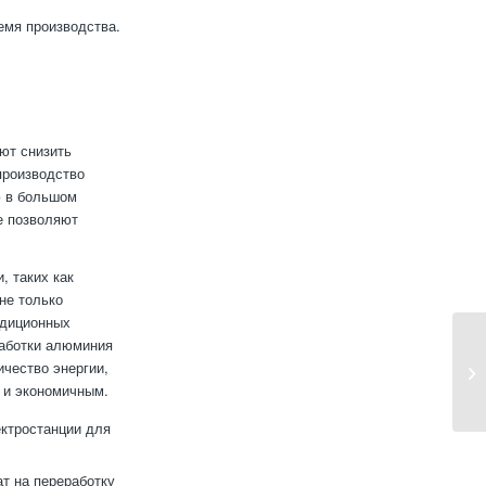
емя производства.
ют снизить
производство
ю в большом
е позволяют
, таких как
не только
адиционных
работки алюминия
чество энергии,
 и экономичным.
ктростанции для
т на переработку