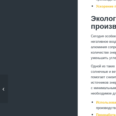
Ускорение 
Эколог
произ
Сегодня особое
негативное воз
алюминия сопро
количестве эне
уменьшить угле
Одной из таких
солнечные и ве
помогает снизи
источников эне
Как правильно
с минимальными
выбрать форму и
необходимое дл
размеры для...
Использова
производств
Переработк