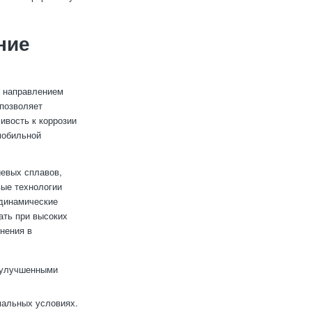
ние
 направлением
позволяет
ивость к коррозии
мобильной
иевых сплавов,
вые технологии
одинамические
ать при высоких
нения в
 улучшенными
мальных условиях.