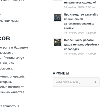
металлических деталей
16 ноября, 2025 - 1:50 пп
е.
Производство деталей с
применением
люминиевыми
автоматизированных
систем
16 ноября, 2025 - 12:30 дп
сов
Особенности работы
цехов металлообработки
ую роль в будущем
на заводах
повысить
15 ноября, 2025 - 11:10 дп
м. Роботы могут
аций, что
ормовка.
АРХИВЫ
ичных операций.
ускорить
ления позволяет
ышению качества
т точность в