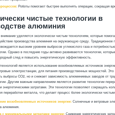
процессов:
Роботы помогают быстрее выполнять операции, сокращая вр
ически чистые технологии в
водстве алюминия
 внимание уделяется экологически чистым технологиям, которые помога
действие производства алюминия на окружающую среду. Традиционное 
вождается высоким уровнем выбросов углекислого газа и потребность
ргии. Однако в последние годы активно развиваются технологии, которы
родный след и повысить энергетическую эффективность.
 технологий является использование возобновляемых источников энергии
тровые электростанции, для питания производственных мощностей. Это 
ть выбросы CO2, но и снижает зависимость алюминиевых заводов от тр
ргии. Другим важным направлением является развитие технологии пере
 энергетическими затратами. Эти технологии позволяют сокращать коли
я переработки металла, что делает процесс более экологически чистым
ние возобновляемых источников энергии:
Солнечные и ветровые эле
а алюминия.
а с минимальными затратами энергии:
Снижение энергетических затра