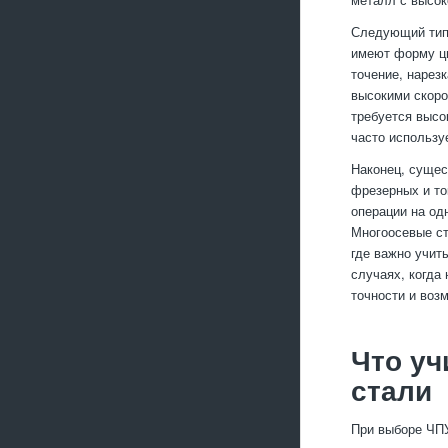
Следующий тип 
имеют форму ци
точение, нарез
высокими скоро
требуется высо
часто использу
Наконец, сущес
фрезерных и то
операции на од
Многоосевые ст
где важно учит
случаях, когда
точности и воз
Что уч
стали
При выборе ЧПУ