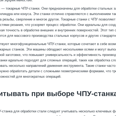
— токарные ЧПУ-станки. Они предназначены для обработки стальных за
линдра или конуса. Эти станки отлично справляются с выполнением так
ка резьбы, сверление и многое другое. Токарные станки с ЧПУ позволяют
стями резания, что ускоряет процесс обработки. Они идеальны для созд
кая точность в обработке внешних и внутренних поверхностей. Этот тип
ется для массового производства стальных корпусов и других стандарт
твуют многофункциональные ЧПУ-станки, которые сочетают в себе воз
карных станков. Эти машины обладают несколькими осями и могут выпо
ной заготовке, что повышает универсальность и эффективность произво
анки идеально подходят для сложных операций, таких как обработка сл
ывать несколько направлений движения инструмента. Такие станки часто
 нужно обработать детали с сложными геометрическими формами, что тр
можностей для многократных операций.
итывать при выборе ЧПУ-станк
-станка для обработки стали следует учитывать несколько ключевых ф