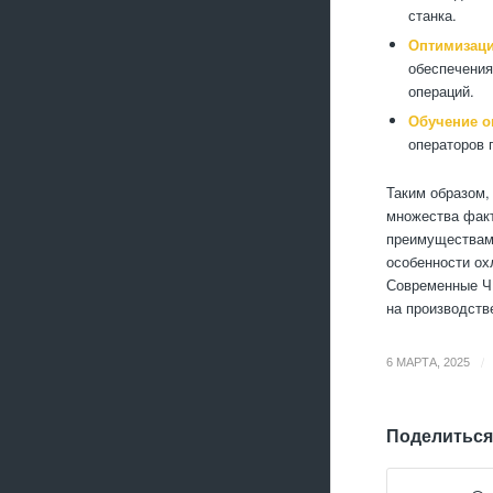
станка.
Оптимизаци
обеспечения
операций.
Обучение о
операторов 
Таким образом,
множества факт
преимуществами
особенности ох
Современные ЧП
на производств
/
6 МАРТА, 2025
Поделиться