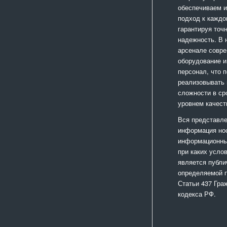
обеспечиваем 
подход к каждо
гарантируя точ
надежность. В
арсенале совр
оборудование и
персонал, что 
реализовывать
сложности в ср
уровнем качест
Вся представле
информация но
информационный
при каких усло
является публи
определяемой 
Статьи 437 Гра
кодекса РФ.