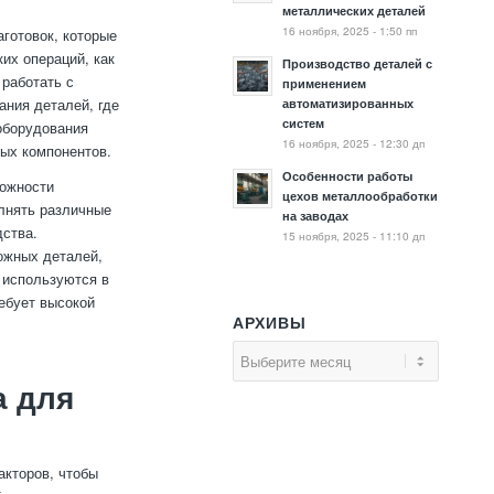
металлических деталей
16 ноября, 2025 - 1:50 пп
готовок, которые
их операций, как
Производство деталей с
 работать с
применением
ания деталей, где
автоматизированных
систем
 оборудования
16 ноября, 2025 - 12:30 дп
ных компонентов.
Особенности работы
можности
цехов металлообработки
лнять различные
на заводах
дства.
15 ноября, 2025 - 11:10 дп
ожных деталей,
 используются в
ебует высокой
АРХИВЫ
а для
акторов, чтобы