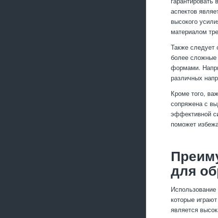
гарантировать 
аспектов являе
высокого усили
материалом тре
Также следует 
более сложные 
формами. Напри
различных напр
Кроме того, ва
сопряжена с вы
эффективной си
поможет избежа
Преим
для об
Использование 
которые играют
является высок