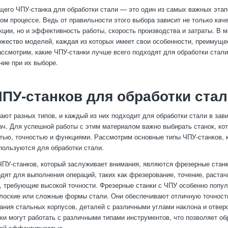
его ЧПУ-станка для обработки стали — это один из самых важных этап
ом процессе. Ведь от правильности этого выбора зависит не только каче
кции, но и эффективность работы, скорость производства и затраты. В 
жество моделей, каждая из которых имеет свои особенности, преимуще
ассмотрим, какие ЧПУ-станки лучше всего подходят для обработки стали,
ние при их выборе.
ПУ-станков для обработки ста
ают разных типов, и каждый из них подходит для обработки стали в зав
ач. Для успешной работы с этим материалом важно выбирать станок, ко
ью, точностью и функциями. Рассмотрим основные типы ЧПУ-станков, 
ользуются для обработки стали.
ПУ-станков, который заслуживает внимания, являются фрезерные стан
дят для выполнения операций, таких как фрезерование, точение, растач
, требующие высокой точности. Фрезерные станки с ЧПУ особенно попул
лоские или сложные формы стали. Они обеспечивают отличную точность
ания стальных корпусов, деталей с различными углами наклона и отвер
анки могут работать с различными типами инструментов, что позволяет о
кой эффективностью.