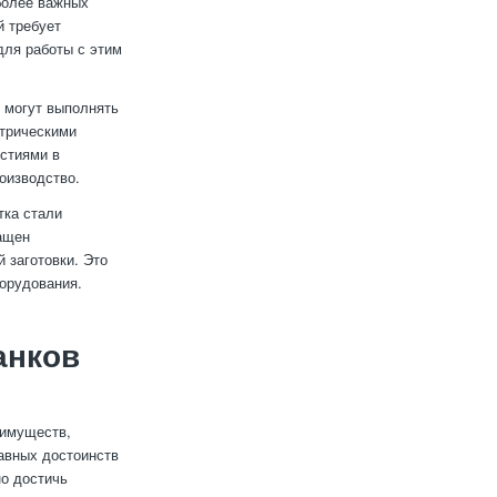
более важных
й требует
для работы с этим
й могут выполнять
етрическими
рстиями в
оизводство.
тка стали
ащен
 заготовки. Это
орудования.
анков
еимуществ,
авных достоинств
о достичь