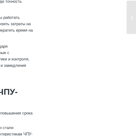
де точность
ы работать
изить затраты на
ократить время на
даря
ные с
ики и контроля,
 и замедления
ЧПУ-
 повышения срока
и стали
ктеристикам ЧПУ-