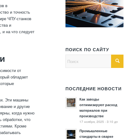
ов в
ство и точность
мире ЧПУ-станков
ства и
 и на что следует
ПОИСК ПО САЙТУ
ли
исимости от
торый обладает
которые
ПОСЛЕДНИЕ НОВОСТИ
Как заводы
ки. Эти машины
оптимизируют расход
ивание и другие
материалов при
ярны, когда нужно
производстве
 обработки, что
17 ноября, 2025 - 3:10 дп
стиями. Кроме
Промышленные
брабатывать
стандарты в сварке