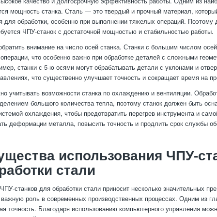
высокое качество и долгосрочную эффективность работы. Одним из наи
тся мощность станка. Сталь — это твердый и прочный материал, которы
я для обработки, особенно при выполнении тяжелых операций. Поэтому 
буется ЧПУ-станок с достаточной мощностью и стабильностью работы.
обратить внимание на число осей станка. Станки с большим числом осе
операции, что особенно важно при обработке деталей с сложными геом
мер, станки с 5-ю осями могут обрабатывать детали с уклонами и отве
авлениях, что существенно улучшает точность и сокращает время на пр
жно учитывать возможности станка по охлаждению и вентиляции. Обрабо
делением большого количества тепла, поэтому станок должен быть осн
стемой охлаждения, чтобы предотвратить перегрев инструмента и самой
ть деформации металла, повысить точность и продлить срок службы об
ущества использования ЧПУ-ст
работки стали
ЧПУ-станков для обработки стали приносит несколько значительных пр
 важную роль в современных производственных процессах. Одним из гл
ая точность. Благодаря использованию компьютерного управления можн