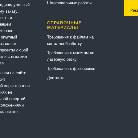
Шлифовальные работы
индивидуальный
Рек
му заказу,
ность и
СПРАВОЧНЫЕ
 нашем
МАТЕРИАЛЫ
еменное
Требования к файлам на
 опытный
металлообработку
позволяет
 проекты любой
Требования к макетам на
ок и с высоким
лазерную резку
ва.
Требования к фрезеровке
нная на сайте
Доставка
сит
 характер и ни
виях не
чной офертой,
положениями
жданского