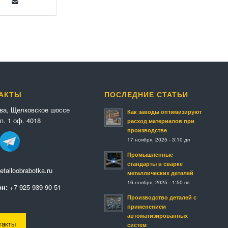
АКТЫ
ПОСЛЕДНИЕ СТАТЬИ
ква, Щелковское шоссе
Как заводы оптимизируют
п. 1 оф. 4018
расход материалов при
производстве
17 ноября, 2025 - 3:10 дп
Промышленные
стандарты в сварке
talloobrabotka.ru
металлических деталей
16 ноября, 2025 - 1:50 пп
н:
+7 925 939 90 51
Производство деталей с
применением
автоматизированных
такты
систем