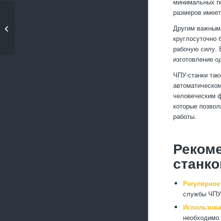
минимальных по
размеров имее
Современные
покрытия для
Другим важным 
алюминиевых де�...
круглосуточно 
рабочую силу. 
изготовление о
ЧПУ-станки так
автоматическом
человеческим ф
которые позвол
работы.
Реком
станко
Регулярное
службы ЧПУ-
Использова
необходимо 