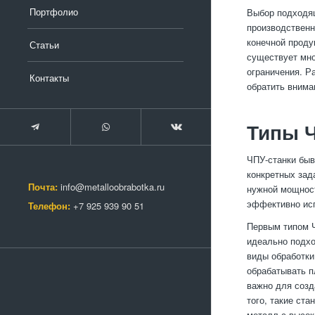
Портфолио
Выбор подходящ
производственн
конечной проду
Статьи
существует мно
ограничения. Р
Контакты
обратить внима
Типы Ч
ЧПУ-станки быв
конкретных зад
Почта:
info@metalloobrabotka.ru
нужной мощност
эффективно исп
Телефон:
+7 925 939 90 51
Первым типом Ч
идеально подхо
виды обработки
обрабатывать п
важно для созд
того, такие ст
металл с высо