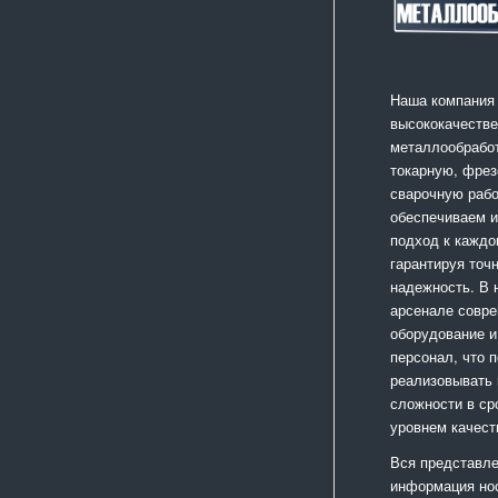
Наша компания
высококачестве
металлообработ
токарную, фрез
сварочную раб
обеспечиваем 
подход к каждо
гарантируя точ
надежность. В
арсенале совр
оборудование и
персонал, что 
реализовывать
сложности в ср
уровнем качест
Вся представле
информация но