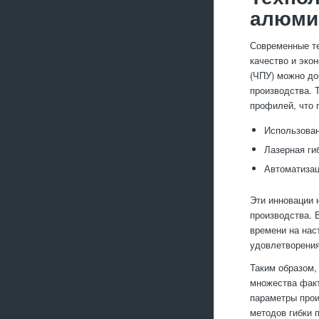
алюми
Современные те
качество и эко
(ЧПУ) можно до
производства. 
профилей, что 
Использован
Лазерная ги
Автоматизац
Эти инновации 
производства. 
времени на нас
удовлетворения
Таким образом,
множества факт
параметры прои
методов гибки 