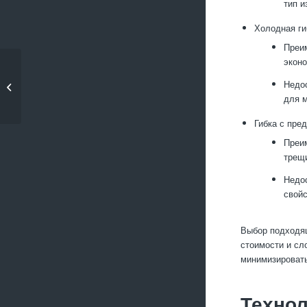
тип и
Холодная ги
Преим
эконо
Какие технологии
Недос
позволяют повысить
для 
ударопрочность...
Гибка с пре
Преим
трещ
Недос
свойс
Выбор подходящ
стоимости и сл
минимизировать
Технол