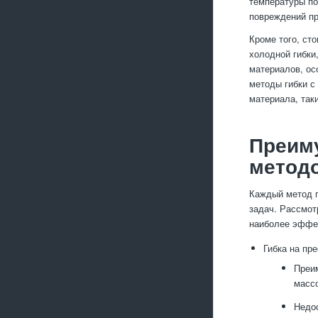
температуры по
повреждений пр
Кроме того, ст
холодной гибки
материалов, ос
методы гибки с
материала, так
Преиму
метод
Каждый метод г
задач. Рассмот
наиболее эффек
Гибка на пре
Преи
массо
Недос