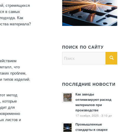
ей, стремящихся
ся в самых
 подхода. Как
ества материала?
ПОИСК ПО САЙТУ
действием
еталл, что
таких проблем,
и типов изделий.
ПОСЛЕДНИЕ НОВОСТИ
Как заводы
тот метод
оптимизируют расход
, которые
материалов при
одит для
производстве
дновременно
17 ноября, 2025 - 3:10 дп
ых листов и
Промышленные
стандарты в сварке