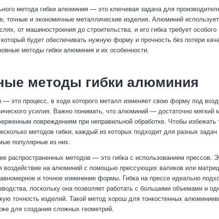
ного метода гибки алюминия — это ключевая задача для производител
е, точные и экономичные металлические изделия. Алюминий использует
слях, от машиностроения до строительства, и его гибка требует особого
 который будет обеспечивать нужную форму и прочность без потери кач
овные методы гибки алюминия и их особенности.
ные методы гибки алюминия
 — это процесс, в ходе которого металл изменяет свою форму под воз
ического усилия. Важно понимать, что алюминий — достаточно мягкий м
верженным повреждениям при неправильной обработке. Чтобы избежать 
есколько методов гибки, каждый из которых подходит для разных задач 
ые популярные из них.
ее распространенных методов — это гибка с использованием прессов. Э
я воздействие на алюминий с помощью прессующих валиков или матриц
авномерное и точное изменение формы. Гибка на прессе идеально подх
зводства, поскольку она позволяет работать с большими объемами и о
кую точность изделий. Такой метод хорош для тонкостенных алюминиев
кже для создания сложных геометрий.