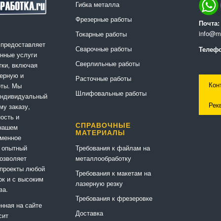
Гибка металла
Фрезерные работы
Почта:
info@me
Токарные работы
 предоставляет
Сварочные работы
Телефо
нные услуги
Сверлильные работы
ки, включая
ерную и
Расточные работы
Кон
оты. Мы
Шлифовальные работы
индивидуальный
Рек
му заказу,
ность и
СПРАВОЧНЫЕ
 нашем
МАТЕРИАЛЫ
еменное
Требования к файлам на
 опытный
металлообработку
позволяет
 проекты любой
Требования к макетам на
ок и с высоким
лазерную резку
ва.
Требования к фрезеровке
нная на сайте
Доставка
сит