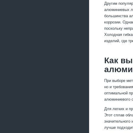
Другим популяр
алюминиевых ли
большинства ал
коррозии. Одна
поскольку непр
Холодная гибка
изделий, где т
Как вы
алюми
При выборе мет
но и требовани
оптимальной пр
алюминиевого с
Для легких и п
Этот сплав обл
значительного 
лучше подходит