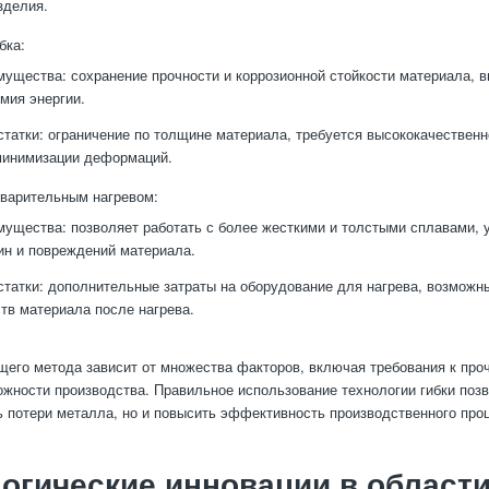
зделия.
бка:
ущества: сохранение прочности и коррозионной стойкости материала, в
мия энергии.
татки: ограничение по толщине материала, требуется высококачествен
минимизации деформаций.
дварительным нагревом:
ущества: позволяет работать с более жесткими и толстыми сплавами, 
ин и повреждений материала.
татки: дополнительные затраты на оборудование для нагрева, возможн
тв материала после нагрева.
его метода зависит от множества факторов, включая требования к проч
ожности производства. Правильное использование технологии гибки позв
 потери металла, но и повысить эффективность производственного проц
огические инновации в области