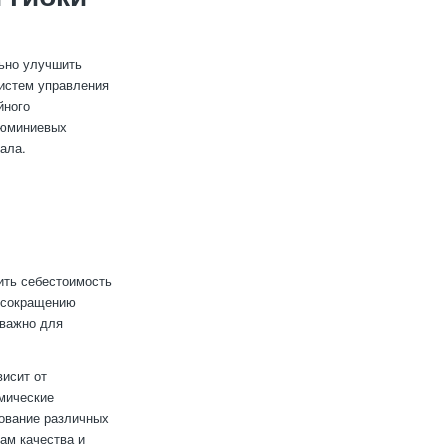
льно улучшить
систем управления
йного
люминиевых
ала.
ить себестоимость
т сокращению
 важно для
висит от
омические
ование различных
ам качества и