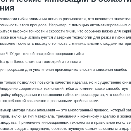
ния
хнологии гибки алюминия активно развиваются, что позволяет значите
номичность этого процесса. Например, с помощью автоматизированных 
биться высокой точности и скорости гибки, что особенно важно для сери
Также все чаще используются лазерные технологии для резки и гибки а
позволяет сочетать высокую точность с минимальными отходами матери
ие ЧПУ для точной настройки процессов гибки
бка для более сложных геометрий и точности
ия процессов для увеличения производительности и снижения ошибок
не только позволяют повысить качество изделий, но и существенно сниз
Внедрение современных технологий гибки алюминия также способствуе
тройку оборудования и повышению гибкости производства, что особенно
 потребностей заказчиков с различными требованиями.
 выбор метода гибки алюминия — это многогранный процесс, который за
оров, включая тип материала, требования к конечному изделию и экон
зводства. Применение инновационных технологий и правильное использ
поможет создать продукцию, соответствующую самым высоким стандарт