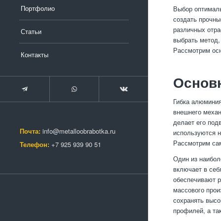
Портфолио
Выбор оптималь
создать прочны
различных отра
Статьи
выбрать метод,
Рассмотрим осн
Контакты
Основ
Гибка алюминия
внешнего механ
делает его под
Почта:
info@metalloobrabotka.ru
используются н
Рассмотрим сам
Телефон:
+7 925 939 90 51
Один из наибол
включает в себ
обеспечивают р
массового прои
сохранять высо
профилей, а та