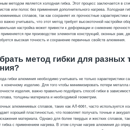
ным методом является холодная гибка. Этот процесс заключается в сги
стов или полос без применения дополнительного нагрева. Холодная ги
юминиевых сплавов, так как сохраняет их прочностные характеристики и
ко важно учитывать, что этот метод требует высокоточной настройки об
авильная настройка может привести к деформации и снижению прочност
 применяется при производстве элементов конструкций, оконных рам, дв
ребуется высокая точность и сохранение первичных свойств алюминия.
брать метод гибки для разных 
ния?
ода гибки алюминия необходимо учитывать не только характеристики са
я к конечному изделию. Для того чтобы минимизировать потери металла 
очности изделия, важно правильно подобрать способ гибки в зависимост
плава, толщины материала и необходимой геометрии.
рочных алюминиевых сплавов, таких как АЛ-6061, часто используется хо
адает хорошей пластичностью, что позволяет получать точные и аккура
искажения материала. Однако для более твердых и жестких сплавов, так
 гибка с применением нагрева. В этом случае нагрев алюминия до опр