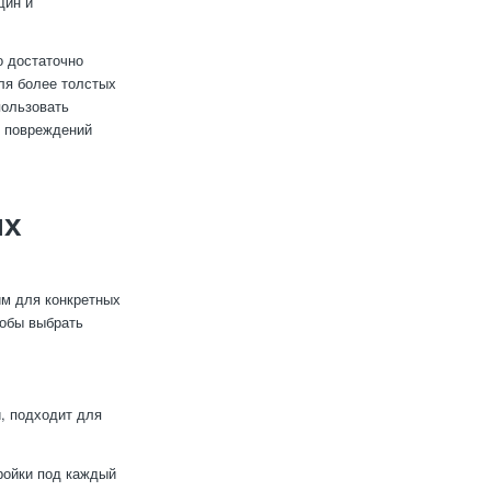
щин и
о достаточно
ля более толстых
пользовать
х повреждений
ых
им для конкретных
тобы выбрать
, подходит для
ройки под каждый