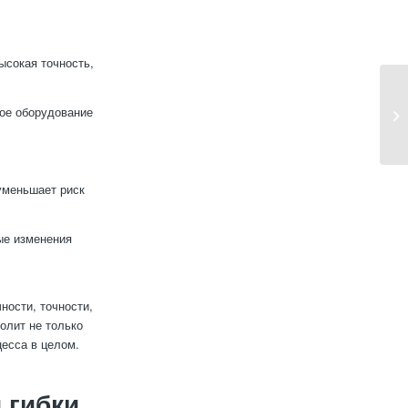
ысокая точность,
ное оборудование
уменьшает риск
ые изменения
ности, точности,
олит не только
есса в целом.
 гибки