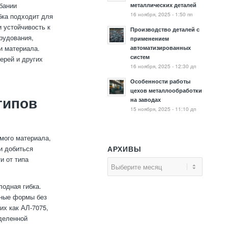
бании
металлических деталей
16 ноября, 2025 - 1:50 пп
бка подходит для
 устойчивость к
Производство деталей с
орудования,
применением
и материала.
автоматизированных
систем
ерей и других
16 ноября, 2025 - 12:30 дп
Особенности работы
цехов металлообработки
на заводах
типов
15 ноября, 2025 - 11:10 дп
мого материала,
и добиться
АРХИВЫ
и от типа
лодная гибка.
тные формы без
их как АЛ-7075,
еделенной