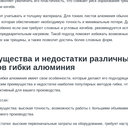
зволяет увеличить его пластичность, что снижает риск образования тре
и изгибе.
оит учитывать и толщину материала. Для тонких листов алюминия обычн
, которая обеспечивает необходимую точность и минимальные потери. Д
обенно если они требуют сложных и угловых изгибов, рекомендуется ис
 предварительным нагревом. Такой подход поможет избежать возможны
их как трещины, а также позволит достичь более сложных форм.
щества и недостатки различн
ов гибки алюминия
ибки алюминия имеет свои особенности, которые делают его подходящ
рим преимущества и недостатки наиболее популярных методов гибки, ч
тивный для вашего производства.
ссах:
мущества: высокая точность, возможность работы с большими объемами
вого производства.
татки: высокие первоначальные затраты на оборудование, требует наст