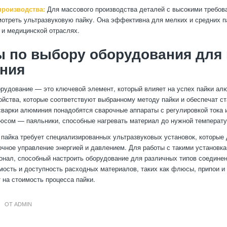
роизводства:
Для массового производства деталей с высокими требова
отреть ультразвуковую пайку. Она эффективна для мелких и средних па
 и медицинской отраслях.
 по выбору оборудования для 
ния
рудование — это ключевой элемент, который влияет на успех пайки ал
ойства, которые соответствуют выбранному методу пайки и обеспечат с
сварки алюминия понадобятся сварочные аппараты с регулировкой тока 
юсом — паяльники, способные нагревать материал до нужной температу
 пайка требует специализированных ультразвуковых установок, которые
очное управление энергией и давлением. Для работы с такими установк
онал, способный настроить оборудование для различных типов соединен
мость и доступность расходных материалов, таких как флюсы, припои и
 на стоимость процесса пайки.
ОТ
ADMIN