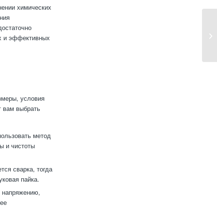
нении химических
ния
достаточно
ых и эффективных
азмеры, условия
т вам выбрать
пользовать метод
ы и чистоты
ся сварка, тогда
уковая пайка.
 напряжению,
нее