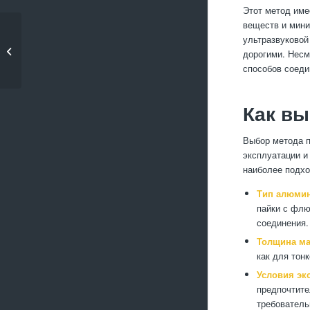
Этот метод име
веществ и мини
Какие инструменты и
ультразвуковой
приспособления
дорогими. Несм
необходимы...
способов соеди
Как вы
Выбор метода п
эксплуатации и
наиболее подхо
Тип алюмин
пайки с флю
соединения.
Толщина ма
как для тон
Условия эк
предпочтите
требователь