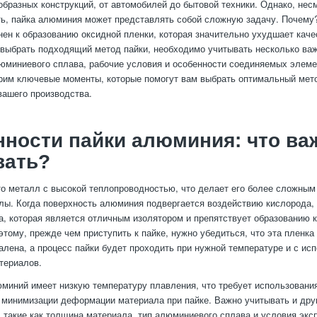
образных конструкций, от автомобилей до бытовой техники. Однако, нес
ь, пайка алюминия может представлять собой сложную задачу. Почему
ен к образованию оксидной пленки, которая значительно ухудшает каче
 выбрать подходящий метод пайки, необходимо учитывать несколько ва
юминиевого сплава, рабочие условия и особенности соединяемых элеме
рим ключевые моменты, которые помогут вам выбрать оптимальный мет
ашего производства.
ности пайки алюминия: что ва
вать?
 металл с высокой теплопроводностью, что делает его более сложным 
лы. Когда поверхность алюминия подвергается воздействию кислорода, 
а, которая является отличным изолятором и препятствует образованию 
этому, прежде чем приступить к пайке, нужно убедиться, что эта пленка
лена, а процесс пайки будет проходить при нужной температуре и с ис
териалов.
юминий имеет низкую температуру плавления, что требует использовани
 минимизации деформации материала при пайке. Важно учитывать и дру
, такие как толщина материала, тип алюминиевого сплава и условия экс