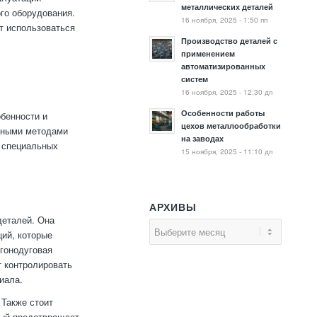
металлических деталей
го оборудования.
16 ноября, 2025 - 1:50 пп
т использоваться
Производство деталей с
применением
автоматизированных
систем
16 ноября, 2025 - 12:30 дп
Особенности работы
бенности и
цехов металлообработки
овными методами
на заводах
е специальных
15 ноября, 2025 - 11:10 дп
АРХИВЫ
деталей. Она
ций, которые
гонодуговая
т контролировать
иала.
 Также стоит
орый предотвращает