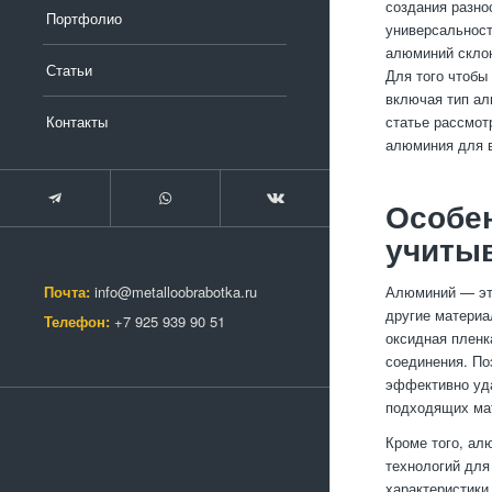
создания разно
Портфолио
универсальност
алюминий склон
Статьи
Для того чтобы
включая тип ал
Контакты
статье рассмот
алюминия для в
Особен
учиты
Почта:
info@metalloobrabotka.ru
Алюминий — это
другие материа
Телефон:
+7 925 939 90 51
оксидная пленк
соединения. По
эффективно уда
подходящих ма
Кроме того, ал
технологий для
характеристики