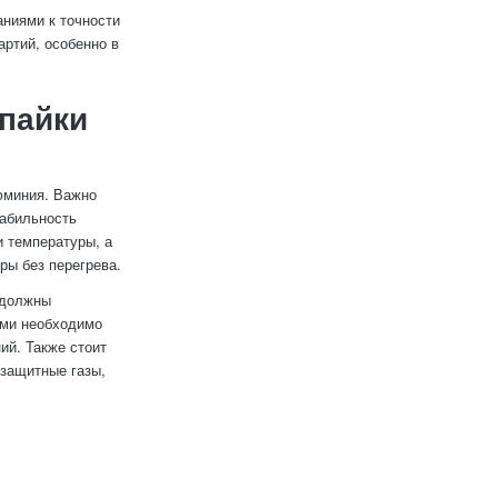
ниями к точности
ртий, особенно в
пайки
юминия. Важно
табильность
и температуры, а
ры без перегрева.
 должны
ами необходимо
ий. Также стоит
 защитные газы,