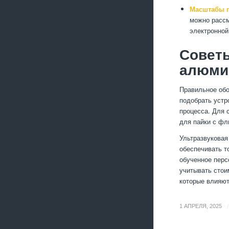
Масштабы п
можно рассм
электронной
Советы
алюми
Правильное обо
подобрать устр
процесса. Для 
для пайки с фл
Ультразвуковая
обеспечивать т
обученное перс
учитывать стои
которые влияют
/
1 АПРЕЛЯ, 2025