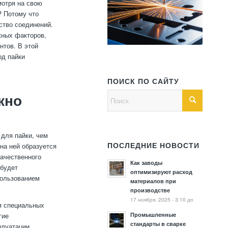
мотря на свою
? Потому что
ство соединений.
жных факторов,
нтов. В этой
од пайки
ПОИСК ПО САЙТУ
жно
для пайки, чем
на ней образуется
ПОСЛЕДНИЕ НОВОСТИ
качественного
Как заводы
 будет
оптимизируют расход
пользованием
материалов при
производстве
17 ноября, 2025 - 3:10 дп
я специальных
Промышленные
гие
стандарты в сварке
плуатации