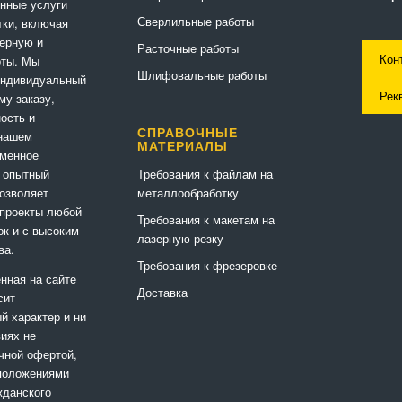
нные услуги
Сверлильные работы
ки, включая
ерную и
Расточные работы
Кон
оты. Мы
Шлифовальные работы
индивидуальный
Рек
му заказу,
ность и
СПРАВОЧНЫЕ
 нашем
МАТЕРИАЛЫ
еменное
Требования к файлам на
 опытный
металлообработку
позволяет
 проекты любой
Требования к макетам на
ок и с высоким
лазерную резку
ва.
Требования к фрезеровке
нная на сайте
Доставка
сит
 характер и ни
виях не
чной офертой,
положениями
жданского