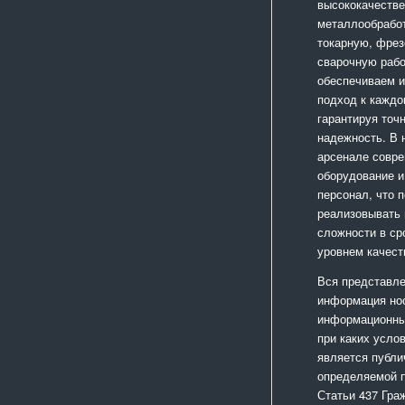
высококачестве
металлообработ
токарную, фрез
сварочную раб
обеспечиваем 
подход к каждо
гарантируя точ
надежность. В
арсенале совр
оборудование и
персонал, что 
реализовывать
сложности в ср
уровнем качест
Вся представле
информация но
информационный
при каких усло
является публи
определяемой 
Статьи 437 Гра