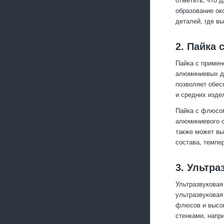
образование ок
деталей, где в
2. Пайка
Пайка с примен
алюминиевых де
позволяет обес
и средних изде
Пайка с флюсом
алюминиевого с
также может вы
состава, темпе
3. Ультра
Ультразвуковая
ультразвуковая
флюсов и высок
стенками, напр