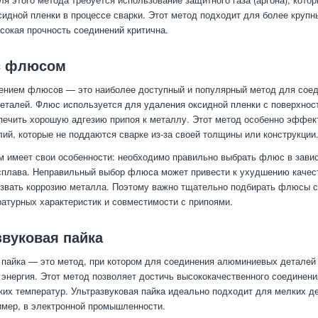
сидной пленки в процессе сварки. Этот метод подходит для более крупн
ысокая прочность соединений критична.
 с флюсом
ением флюсов — это наиболее доступный и популярный метод для соед
талей. Флюс используется для удаления оксидной пленки с поверхнос
печить хорошую адгезию припоя к металлу. Этот метод особенно эффек
лий, которые не поддаются сварке из-за своей толщины или конструкции
 имеет свои особенности: необходимо правильно выбрать флюс в завис
плава. Неправильный выбор флюса может привести к ухудшению качест
звать коррозию металла. Поэтому важно тщательно подбирать флюсы с
ратурных характеристик и совместимости с припоями.
звуковая пайка
 пайка — это метод, при котором для соединения алюминиевых деталей
 энергия. Этот метод позволяет достичь высококачественного соединени
их температур. Ультразвуковая пайка идеально подходит для мелких д
имер, в электронной промышленности.