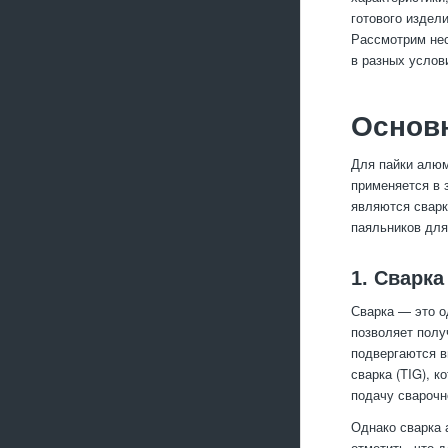
готового издел
Рассмотрим нес
в разных услов
Основ
Для пайки алюм
применяется в 
являются сварк
паяльников дл
1. Сварк
Сварка — это о
позволяет полу
подвергаются в
сварка (TIG), 
подачу сварочн
Однако сварка 
отметить, что 