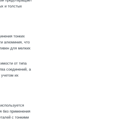
ых и толстых
инения тонких
ти алюминия, что
тивен для мелких
.
имости от типа
ва соединений, а
 учетом их
 используется
я без применения
еталей с тонкими