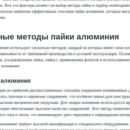
ия. Все эти факторы влияют на выбор метода пайки и подбор необходимо
колько наиболее эффективных способов пайки алюминия, которые могу
иях.
ные методы пайки алюминия
иния используют несколько методов, каждый из которых имеет свои осо
зависимости от требований производства и условий эксплуатации. Осн
а, ультразвуковая пайка, пайка с применением флюсов и использовани
я алюминия.
а алюминия
дин из наиболее распространенных способов соединения алюминиевых 
чать прочные и надежные соединения, что особенно важно для конструк
ысоким механическим нагрузкам. Для сварки алюминия используется ар
которая обеспечивает высокое качество соединений. Этот метод позволяе
ого тока и тепла, что минимизирует риск перегрева и повреждения матер
алюминия требует высокой квалификации и специального оборудования.
для этого метода требуется использование защитного газа (аргона), кот