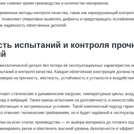
акже снижает время производства и количество материалов.
временные методы контроля качества, такие как неразрушающий контрол
 позволяют оперативно выявлять дефекты и предотвращать ослабление 
ю надёжность облегчённых деталей.
ть испытаний и контроля проч
ий
металлической детали без потери её эксплуатационных характеристик н
ытаний и контроля качества. Каждая облегчённая конструкция должна 
оверки на прочность, жёсткость, устойчивость к усталости и воздейств
чают статические и динамические нагрузки, температурные циклы, возд
ред и вибраций. Также важны испытания на долговечность и износостойк
аботающих в экстремальных условиях. Такой комплексный подход гарант
ко отвечает техническим требованиям, но и будет надёжной в эксплуатац
тва на всех этапах производства — от выбора материала до готового и
мизировать риски и обеспечить высокий уровень безопасности и эффект