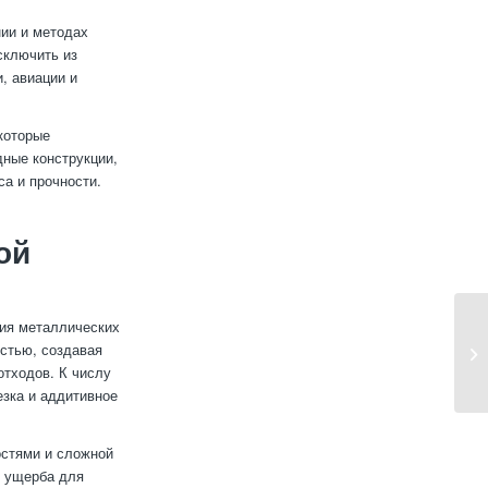
ии и методах
сключить из
, авиации и
которые
ные конструкции,
а и прочности.
ой
ния металлических
стью, создавая
отходов. К числу
езка и аддитивное
остями и сложной
з ущерба для