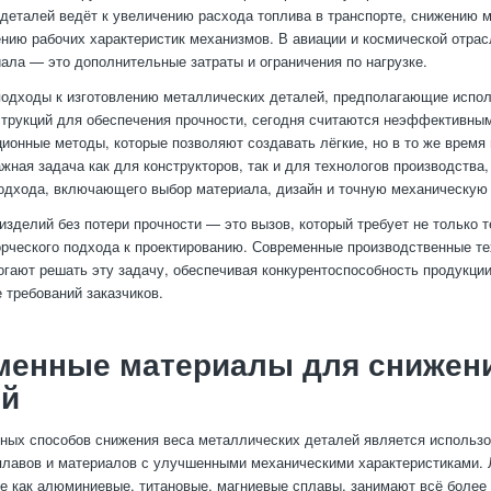
деталей ведёт к увеличению расхода топлива в транспорте, снижению 
ию рабочих характеристик механизмов. В авиации и космической отра
ала — это дополнительные затраты и ограничения по нагрузке.
одходы к изготовлению металлических деталей, предполагающие испо
трукций для обеспечения прочности, сегодня считаются неэффективны
ионные методы, которые позволяют создавать лёгкие, но в то же время
ажная задача как для конструкторов, так и для технологов производства
одхода, включающего выбор материала, дизайн и точную механическую 
изделий без потери прочности — это вызов, который требует не только 
ворческого подхода к проектированию. Современные производственные те
гают решать эту задачу, обеспечивая конкурентоспособность продукции
 требований заказчиков.
менные материалы для снижени
ей
ных способов снижения веса металлических деталей является использ
лавов и материалов с улучшенными механическими характеристиками. 
ие как алюминиевые, титановые, магниевые сплавы, занимают всё более