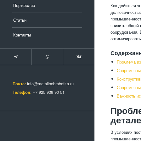
Портфолио
Как добиться з
долговечностью
промышленности
Статьи
снизить общий 
оборудования. 
Контакты
оптимизировать
Содержан
Проблема из
Современные
Конструктив
Почта:
info@metalloobrabotka.ru
Современные
Телефон:
+7 925 939 90 51
Важность ис
Пробле
детал
В условиях пос
промышленности