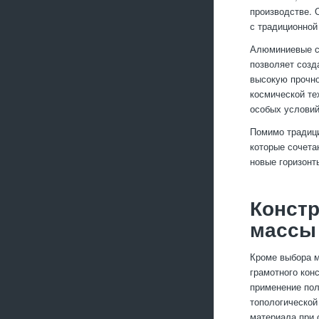
производстве. 
с традиционной
Алюминиевые сп
позволяет созд
высокую прочно
космической те
особых условий
Помимо традици
которые сочета
новые горизонт
Конст
массы
Кроме выбора м
грамотного кон
применение пол
топологической
материала при 