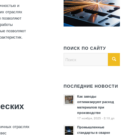
очностью и
их отраслях
и позволяют
 работы
рые позволяют
рактеристик.
ПОИСК ПО САЙТУ
ПОСЛЕДНИЕ НОВОСТИ
Как заводы
оптимизируют расход
еских
материалов при
производстве
17 ноября, 2025 - 3:10 дп
личных отраслях
Промышленные
 вес
стандарты в сварке