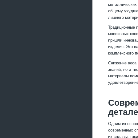
металлических 
общему ухудшен
лишнего матери
Традиционные п
массивных конс
пришли инновац
изделия. Это в
комплексного п
Снижение веса 
знаний, но и т
материалы помо
удовлетворение
Совре
детал
Одним из основ
современных сп
их сплавы, так