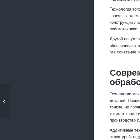
Технология топ
конечных элеме
конструкции ли
робототехнике,
Другой популяр
обеспечивают н
где сочетание 
Совре
обрабо
Технологии мех
Какие виды покрытия
деталей. Преци
применяют для
тонкие, но про
металлических...
таких технолог
производство (
Аддитивные тех
структурой, не