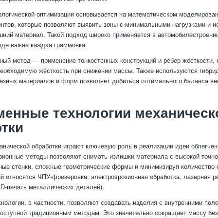
ологической оптимизации основывается на математическом моделирован
нтов, которые позволяют выявить зоны с минимальными нагрузками и и
шний материал. Такой подход широко применяется в автомобилестроении
 где важна каждая граммовка.
ный метод — применение тонкостенных конструкций и ребер жёсткости, 
еобходимую жёсткость при снижении массы. Также используются гибрид
разных материалов и форм позволяет добиться оптимального баланса вес
менные технологии механическ
тки
анической обработки играют ключевую роль в реализации идеи облегче
зионные методы позволяют снимать излишки материала с высокой точно
чные стенки, сложные геометрические формы и минимизируя количество 
ий относятся ЧПУ-фрезеровка, электроэрозионная обработка, лазерная р
3D-печать металлических деталей).
нологии, в частности, позволяют создавать изделия с внутренними пол
доступной традиционным методам. Это значительно сокращает массу бе