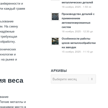
металлических деталей
манёвренности и
16 ноября, 2025 - 1:50 пп
сли каждый грамм
Производство деталей с
применением
льзование
автоматизированных
ми. На смену
систем
 надёжные
16 ноября, 2025 - 12:30 дп
, требующая
Особенности работы
обработку.
цехов металлообработки
на заводах
технических
15 ноября, 2025 - 11:10 дп
хнологии и
 на рынке и
АРХИВЫ
я веса
ование
Легкие металлы и
 значимое место в