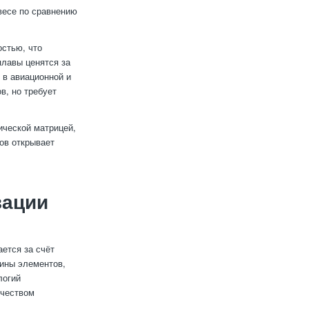
весе по сравнению
стью, что
лавы ценятся за
 в авиационной и
в, но требует
ической матрицей,
ов открывает
зации
ется за счёт
щины элементов,
логий
ичеством