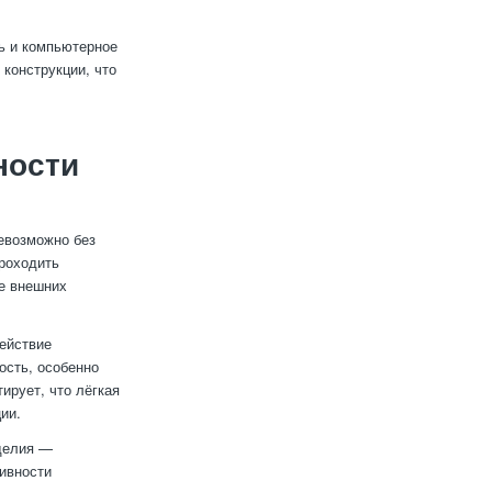
ь и компьютерное
конструкции, что
ности
евозможно без
проходить
ие внешних
ействие
ость, особенно
ирует, что лёгкая
ии.
зделия —
ивности