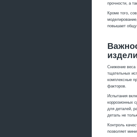
прочности, а т
Кроме того, со
моделирование,
повышает общу
Важнос
издел
Снижение веса 
тщательных исп
комплексные пр
факторов.
Испытания вклю
коррозионных с
для деталей, р
деталь не толь
Контроль качес
позволяет мини