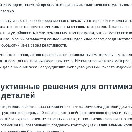
Они обладают высокой прочностью при значительно меньшем удельном 
 сталью.
лавы известны своей коррозионной стойкостью и хорошей технологично
авать сложные формы с минимальным запасом материала. Титановые сп
сть и устойчивость к экстремальным температурам, что особенно важно
хнике. Магний отличается самым низким удельным весом среди металло
 обработки из-за своей реактивности.
онных сплавов, активно развиваются композитные материалы с металл
ют в себе лёгкость и высокую прочность. Использование таких материал
ы для снижения веса без ухудшения эксплуатационных качеств изделий.
руктивные решения для оптими
 деталей
атериалов, значительное снижение веса металлических деталей достига
структорского подхода. Это включает в себя оптимизацию формы и тол
остей и вырезов в неответственных зонах, а также использование техно
 оптимизации, позволяющих создавать конструкции с минимальным кол
сохранении необходимой прочности.