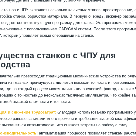
 станков с ЧПУ включает несколько ключевых этапов: проектирование, 
тройка станка, обработка материала. В первую очередь, инженер разраб
м создает соответствующую программу для станка. Эта программа может
енерирована с использованием CAD/CAM систем. После этого программа
, который управляет всеми операциями на станке.
щества станков с ЧПУ для
водства
начительно превосходят традиционные механические устройства по ряд
ним из главных преимуществ является высокая точность и повторяемост
ки, где на каждый процесс может влиять человеческий фактор, станки 
перацию с точностью до нескольких тысячных миллиметра, что крайне в
еталей высокой сложности и точности.
ция и снижение трудозатрат:
благодаря использованию программного у
оторые раньше занимали много времени и требовали высокой квалифика
т выполняться автоматически, что снижает затраты на рабочую силу.
оизводительность:
автоматизация процессов позволяет станкам работа