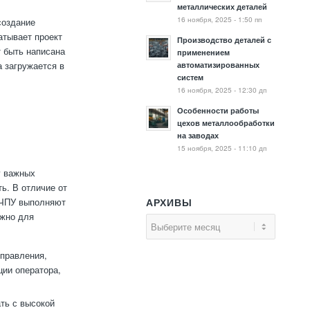
металлических деталей
16 ноября, 2025 - 1:50 пп
создание
атывает проект
Производство деталей с
 быть написана
применением
 загружается в
автоматизированных
систем
16 ноября, 2025 - 12:30 дп
Особенности работы
цехов металлообработки
на заводах
15 ноября, 2025 - 11:10 дп
у важных
ь. В отличие от
с ЧПУ выполняют
АРХИВЫ
ажно для
правления,
ции оператора,
ть с высокой