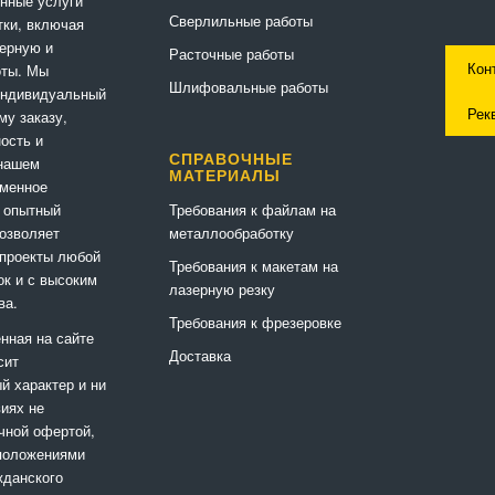
нные услуги
Сверлильные работы
ки, включая
ерную и
Расточные работы
Кон
оты. Мы
Шлифовальные работы
индивидуальный
Рек
му заказу,
ность и
СПРАВОЧНЫЕ
 нашем
МАТЕРИАЛЫ
еменное
Требования к файлам на
 опытный
металлообработку
позволяет
 проекты любой
Требования к макетам на
ок и с высоким
лазерную резку
ва.
Требования к фрезеровке
нная на сайте
Доставка
сит
 характер и ни
виях не
чной офертой,
положениями
жданского