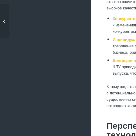
станков значит
высокое качест
Почему важно
Конкурентн
контролировать
к изменения
точность ме�...
конкурентос
Индивидуал
требования 
бизнеса, ор
Долгосрочн
ЧПУ приводи
выпуска, чт
К тому же, ста
с потенциально
существенно сн
сокращает коли
Перспе
технол