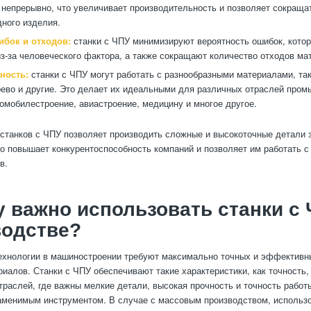
 непрерывно, что увеличивает производительность и позволяет сокраща
дного изделия.
бок и отходов:
станки с ЧПУ минимизируют вероятность ошибок, котор
из-за человеческого фактора, а также сокращают количество отходов ма
ность:
станки с ЧПУ могут работать с разнообразными материалами, так
рево и другие. Это делает их идеальными для различных отраслей пром
омобилестроение, авиастроение, медицину и многое другое.
станков с ЧПУ позволяет производить сложные и высокоточные детали з
о повышает конкурентоспособность компаний и позволяет им работать 
в.
 важно использовать станки с 
водстве?
ехнологии в машиностроении требуют максимально точных и эффективн
риалов. Станки с ЧПУ обеспечивают такие характеристики, как точность,
отраслей, где важны мелкие детали, высокая прочность и точность работ
аменимым инструментом. В случае с массовым производством, использо