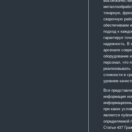
высококачестве
металлообработ
токарную, фрез
сварочную раб
обеспечиваем 
подход к каждо
гарантируя точ
надежность. В
арсенале совр
оборудование и
персонал, что 
реализовывать
сложности в ср
уровнем качест
Вся представле
информация но
информационный
при каких усло
является публи
определяемой 
Статьи 437 Гра