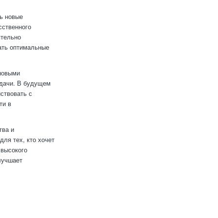
ь новые
сственного
ятельно
гать оптимальные
 новыми
адачи. В будущем
ствовать с
ти в
тва и
ля тех, кто хочет
 высокого
улучшает