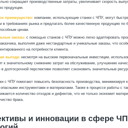
ельно сокращает производственные затраты, увеличивает скорость выпус
во продукции.
ое преимущество:
компании, использующие станки с ЧПУ, могут быстр
м в требованиях рынка и предлагать более качественную продукцию по 
пособным ценам.
ьные заказы:
с помощью станков с ЧПУ можно легко адаптировать про
заказчика, выполняя даже нестандартные и уникальные заказы, что особ
иентированного на потребности клиента.
ая выгода:
несмотря на высокие первоначальные инвестиции, использов
т к значительному снижению затрат на обслуживание, улучшению качес
о в долгосрочной перспективе позволяет сэкономить значительные ресур
нки с ЧПУ помогают повысить безопасность производства, минимизируя к
 опасными инструментами и материалами. Также в процессе работы с та
ижается количество отходов и дефектов, что не только экономит матери
чество брака.
ктивы и инновации в сфере ЧП
огий