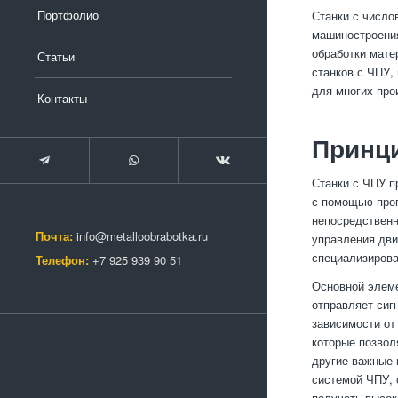
Портфолио
Станки с числ
машиностроения
обработки мате
Статьи
станков с ЧПУ,
для многих про
Контакты
Принци
Станки с ЧПУ п
с помощью прог
непосредственн
Почта:
info@metalloobrabotka.ru
управления дви
специализирова
Телефон:
+7 925 939 90 51
Основной элеме
отправляет сиг
зависимости от
которые позвол
другие важные 
системой ЧПУ, 
получать высо