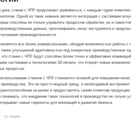
 день станки с ЧПУ продолжают развиваться, с каждым годом появляяс
хнологии. Одной из таких новинок является интеграция с системами иску
торые способны не только управлять процессом обработки, но и самосто
производственные данные, прогнозировать износ инструмента и предла
улучшения производительности.
тановятся все более универсальными, обладая возможностью работы с
 также улучшенной адаптивностью под конкретные производственные з
 что станки с ЧПУ будут способны более точно и эффективно взаимодей
ыми системами и технологиями 3D-печати, что откроет новые возможнос
ых процессах.
 использование станков с ЧПУ становится основой для повышения качес
производства. Это не просто модный тренд, а необходимый инструмент д
курентоспособным на рынке и предоставлять своим клиентам продукцию
о понимать, что внедрение таких технологий в производство не только 
 открывает новые горизонты для инноваций и развития бизнеса.
/
ОТ
ADMIN