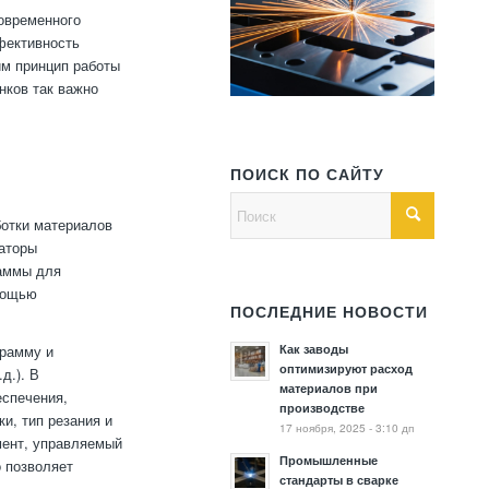
овременного
фективность
им принцип работы
нков так важно
ПОИСК ПО САЙТУ
ботки материалов
раторы
раммы для
мощью
ПОСЛЕДНИЕ НОВОСТИ
Как заводы
грамму и
оптимизируют расход
д.). В
материалов при
еспечения,
производстве
и, тип резания и
17 ноября, 2025 - 3:10 дп
мент, управляемый
Промышленные
о позволяет
стандарты в сварке