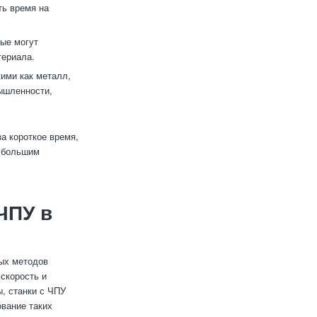
ть время на
ые могут
териала.
ими как металл,
ышленности,
а короткое время,
с большим
ЧПУ в
ых методов
 скорость и
ы, станки с ЧПУ
вание таких