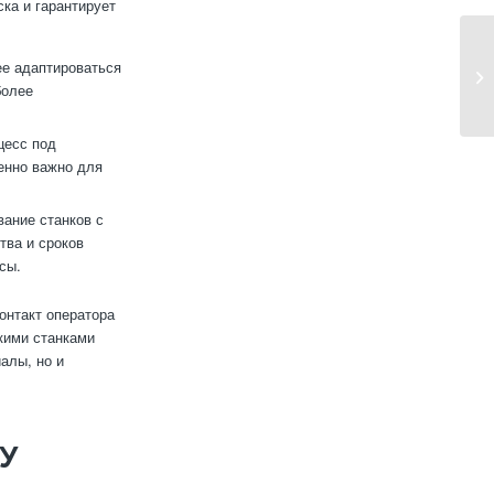
ка и гарантирует
ее адаптироваться
более
цесс под
енно важно для
ание станков с
тва и сроков
сы.
онтакт оператора
кими станками
алы, но и
У