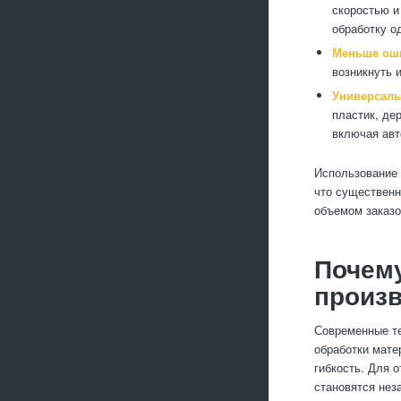
скоростью и
обработку о
Меньше оши
возникнуть 
Универсаль
пластик, де
включая авт
Использование 
что существенн
объемом заказо
Почему
произ
Современные т
обработки мате
гибкость. Для 
становятся нез