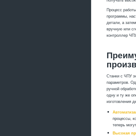
Процесс работы
программы, нас
детали, а зате
вручную или сг
контроллер ЧПУ
Преиму
произ
Станки с ЧПУ з
параметров. Од
ручной обработ
одну и ту же о
изготовления д
Автоматиза
процессы, к
теперь могу
Высокая пр