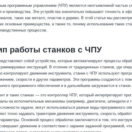
овым программным управлением (ЧПУ) являются неотъемлемой частью с
 и производства. Эти устройства значительно повышают точность и эф
риалов, таких как металл, пластик и дерево. В этой статье мы рассмотр
 их основные преимущества, а также то, почему использование таких ста
изводственных процессов.
п работы станков с ЧПУ
редставляют собой устройства, которые автоматизируют процессы обра
раммируемых инструкций. В отличие от традиционных станков, где опе
о контролируют движение инструмента, станки с ЧПУ используют прог
жением, скорости и других параметров. Эти программы создаются с по
нного программного обеспечения и в дальнейшем загружаются в станок.
нт в таких станках — это контроллер ЧПУ, который интерпретирует про
налы на исполнительные механизмы (например, двигатели, шпиндели и т.
 сложности задачи, могут использоваться разные виды программного об
яют точно задавать траектории движения инструмента, скорость обработк
параметры. Основной процесс обработки заключается в том, что инстру
совершает движение в соответствии с заранее заданной программой, чт
коточную деталь с минимальными усилиями и временем.