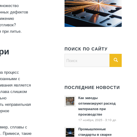
множество
енных дефектов
нижению
отливок?
 при литье.
ПОИСК ПО САЙТУ
ри
на процесс
язанными с
кивания является
ПОСЛЕДНИЕ НОВОСТИ
плава слишком
льно
Как заводы
оптимизируют расход
ыть неправильная
материалов при
ерное
производстве
17 ноября, 2025 - 3:10 дп
имер, сплавы с
Промышленные
. Примеси, такие
стандарты в сварке