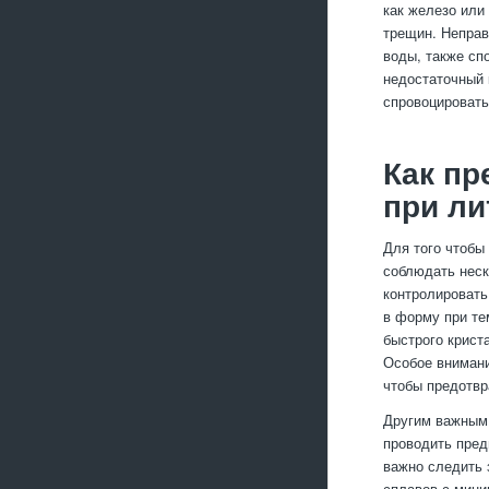
как железо или
трещин. Неправ
воды, также сп
недостаточный 
спровоцировать
Как пр
при ли
Для того чтобы
соблюдать неск
контролировать
в форму при те
быстрого крист
Особое внимани
чтобы предотвр
Другим важным 
проводить пред
важно следить 
сплавов с мини