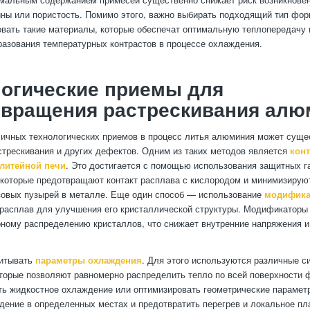
ины или пористость. Помимо этого, важно выбирать подходящий тип фор
вать такие материалы, которые обеспечат оптимальную теплопередачу
разования температурных контрастов в процессе охлаждения.
огические приемы для
твращения растрескивания алю
ичных технологических приемов в процесс литья алюминия может суще
стрескивания и других дефектов. Одним из таких методов является
конт
литейной печи
. Это достигается с помощью использования защитных га
, которые предотвращают контакт расплава с кислородом и минимизирую
зовых пузырей в металле. Еще один способ — использование
модифика
расплав для улучшения его кристаллической структуры. Модификаторы
ному распределению кристаллов, что снижает внутренние напряжения и
читывать
параметры охлаждения
. Для этого используются различные с
торые позволяют равномерно распределить тепло по всей поверхности 
ь жидкостное охлаждение или оптимизировать геометрические парамет
дение в определенных местах и предотвратить перегрев и локальное пл