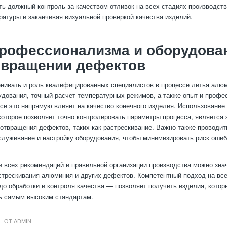
ть должный контроль за качеством отливок на всех стадиях производств
ратуры и заканчивая визуальной проверкой качества изделий.
рофессионализма и оборудова
твращении дефектов
нивать и роль квалифицированных специалистов в процессе литья алю
удования, точный расчет температурных режимов, а также опыт и проф
се это напрямую влияет на качество конечного изделия. Использование
которое позволяет точно контролировать параметры процесса, является 
отвращения дефектов, таких как растрескивание. Важно также проводит
служивание и настройку оборудования, чтобы минимизировать риск ошиб
 всех рекомендаций и правильной организации производства можно зна
стрескивания алюминия и других дефектов. Компетентный подход на все
до обработки и контроля качества — позволяет получить изделия, котор
ь самым высоким стандартам.
ОТ
ADMIN