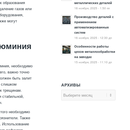
ск образования
металлических деталей
16 ноября, 2025 - 1:50 пп
даление газов или
оборудования,
Производство деталей с
кже могут
применением
автоматизированных
систем
16 ноября, 2025 - 12:30 дп
люминия
Особенности работы
цехов металлообработки
на заводах
15 ноября, 2025 - 11:10 дп
миния, необходимо
его, важно точно
должен быть залит
ь слишком
АРХИВЫ
 к трещинам.
и стабильной,
н.
этого необходимо
рязнители. Также
. Использование
ния дефектов,