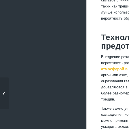
таких как трещ
лучше использо
вероятность об
Технол
предо
Внедрение разл
вероятность ра
атмосферой в 
аргон или азот
образования га
добавляются в 
Какие материалы
более равномер
лучше всего подходят
трещин.
для...
Также важно у
охлаждения, ко
можно применят
ускорить охлаж