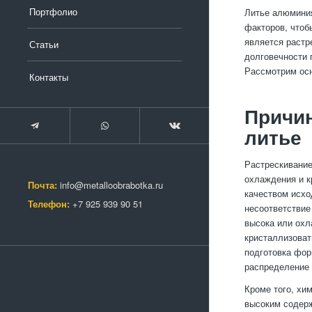
Портфолио
Литье алюминия
факторов, чтоб
является растр
Статьи
долговечности 
Рассмотрим осн
Контакты
Причи
литье
Растрескивание
охлаждения и к
Почта:
info@metalloobrabotka.ru
качеством исхо
Телефон:
+7 925 939 90 51
несоответствие
высока или охл
кристаллизоват
подготовка фор
распределение 
Кроме того, хи
высоким содерж