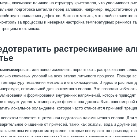
 медь, оказывают влияние на структуру кристаллов, что увеличивает ри
ильная подготовка металла перед заливкой, например, недостаточное у
особствует появлению дефектов. Важно отметить, что слабое качество 
контроль за процессом и неверная настройка температурных режимов та
 трещины в отливках.
едотвратить растрескивание а
тье
 минимизировать или вовсе исключить вероятность растрескивания алю
олько ключевых условий на всех этапах литьевого процесса. Прежде вс
 температуру плавления металла и его охлаждение. В идеале расплав 
мпературе, оптимальной для конкретного сплава. Это позволит избежат
аллизования и формирования внутренних напряжений, которые приводят
е следует уделять температуре формы: она должна быть равномерной 
атить локальное охлаждение, которое часто становится причиной трещи
аспектом является тщательная подготовка алюминиевого сплава. Для 
варительное очищение от примесей, таких как окислы, вода и другие заг
за качеством исходных материалов, которые поступают на производство
мальным содержанием примесей существенно снижает риск возникнове