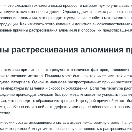
 — это сложный технологический процесс, в котором нужно учитывать 
ы получить качественное изделие. Однако одним из самых распростран
ескивание алюминия, что приводит к ухудшению свойств материала и с
продукции. Как избежать этого явления и добиться высококачественных 
овные причины растрескивания алюминия и способы их предотвращения
ны растрескивания алюминия п
 алюминия при литье — это результат различных факторов, влияющих 
ристаллизации металла. Причины могут быть как техническими, так и св
дного материала. Одной из наиболее распространенных причин растрес
 температуры плавления и скорости охлаждения. Если температура рас
аждение происходит слишком быстро, металл может не успевать прави
ься, что приводит к образованию трещин. Еще одной причиной может б
мы, особенно если в ней есть дефекты или она не обеспечивает равном
тепла.
мический состав алюминиевого сплава играет немаловажную роль. Напр
анием примесей могут иметь повышенную склонность к растрескиванию