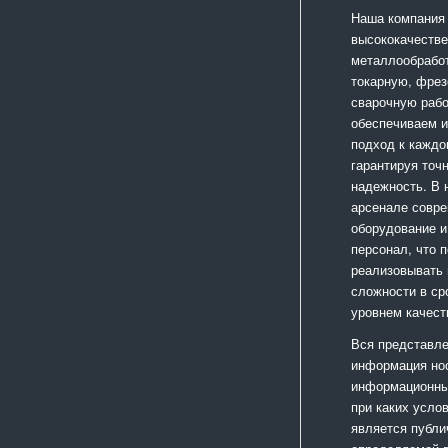
Наша компания
высококачестве
металлообработ
токарную, фрез
сварочную раб
обеспечиваем 
подход к каждо
гарантируя точ
надежность. В
арсенале совр
оборудование и
персонал, что 
реализовывать
сложности в ср
уровнем качест
Вся представле
информация но
информационный
при каких усло
является публи