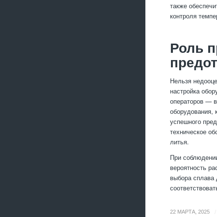
также обеспечи
контроля темпе
Роль п
предо
Нельзя недооце
настройка обор
операторов — в
оборудования, 
успешного пред
техническое об
литья.
При соблюдении
вероятность ра
выбора сплава 
соответствоват
/
22 МАРТА, 2025