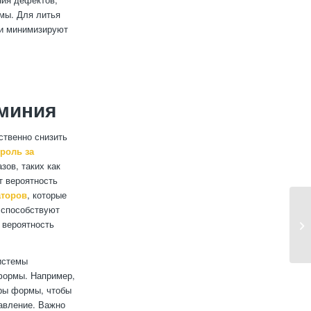
мы. Для литья
 и минимизируют
миния
ственно снизить
роль за
зов, таких как
т вероятность
торов
, которые
 способствуют
 вероятность
истемы
формы. Например,
ры формы, чтобы
авление. Важно