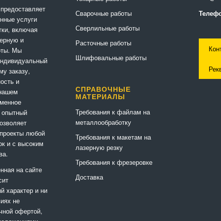
 предоставляет
Сварочные работы
Телефо
нные услуги
Сверлильные работы
ки, включая
ерную и
Расточные работы
Кон
оты. Мы
Шлифовальные работы
индивидуальный
Рек
му заказу,
ность и
СПРАВОЧНЫЕ
 нашем
МАТЕРИАЛЫ
еменное
Требования к файлам на
 опытный
металлообработку
позволяет
 проекты любой
Требования к макетам на
ок и с высоким
лазерную резку
ва.
Требования к фрезеровке
нная на сайте
Доставка
сит
 характер и ни
виях не
чной офертой,