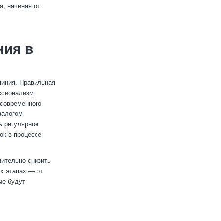
а, начиная от
ния в
миния. Правильная
ессионализм
 современного
залогом
ь регулярное
ок в процессе
чительно снизить
х этапах — от
ые будут