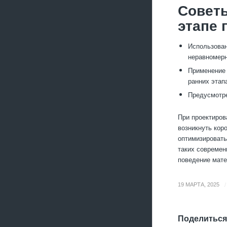
Совет
этапе 
Использован
неравномерн
Применение 
ранних этап
Предусмотре
При проектиров
возникнуть кор
оптимизировать
таких современ
поведение мате
/
19 МАРТА, 2025
Поделиться