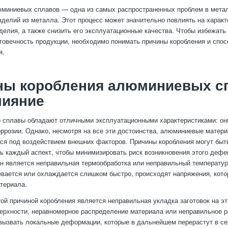
миниевых сплавов — одна из самых распространенных проблем в метал
зделий из металла. Этот процесс может значительно повлиять на характ
делия, а также снизить его эксплуатационные качества. Чтобы избежать
говечность продукции, необходимо понимать причины коробления и спос
я.
ны коробления алюминиевых с
лияние
 сплавы обладают отличными эксплуатационными характеристиками: они
оррозии. Однако, несмотря на все эти достоинства, алюминиевые матер
я под воздействием внешних факторов. Причины коробления могут быт
ь каждый аспект, чтобы минимизировать риск возникновения этого дефе
н является неправильная термообработка или неправильный температур
вается или охлаждается слишком быстро, происходят напряжения, кото
териала.
ой причиной коробления является неправильная укладка заготовок на эт
ерхности, неравномерное распределение материала или неправильное 
 вызвать локальные деформации, которые в дальнейшем перерастут в с