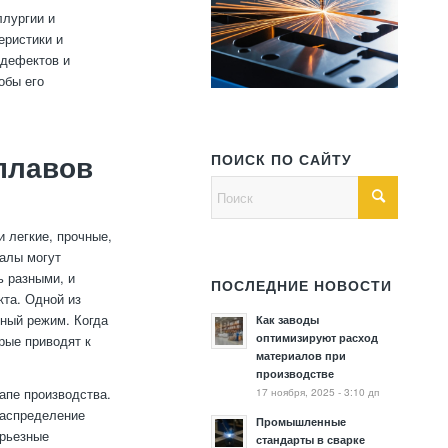
лургии и
еристики и
 дефектов и
обы его
ПОИСК ПО САЙТУ
плавов
 легкие, прочные,
иалы могут
ь разными, и
ПОСЛЕДНИЕ НОВОСТИ
кта. Одной из
ный режим. Когда
Как заводы
оптимизируют расход
рые приводят к
материалов при
производстве
17 ноября, 2025 - 3:10 дп
апе производства.
распределение
Промышленные
ерьезные
стандарты в сварке