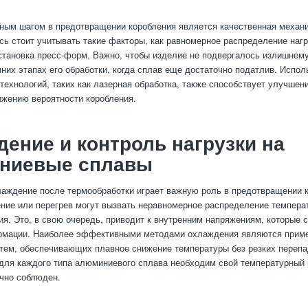
ым шагом в предотвращении коробления является качественная механи
сь стоит учитывать такие факторы, как равномерное распределение нагр
становка пресс-форм. Важно, чтобы изделие не подвергалось излишнем
нних этапах его обработки, когда сплав еще достаточно податлив. Испол
технологий, таких как лазерная обработка, также способствует улучшен
ижению вероятности коробления.
ение и контроль нагрузки на
ниевые сплавы
аждение после термообработки играет важную роль в предотвращении к
ние или перегрев могут вызвать неравномерное распределение темпера
я. Это, в свою очередь, приводит к внутренним напряжениям, которые 
рмации. Наиболее эффективными методами охлаждения являются прим
тем, обеспечивающих плавное снижение температуры без резких перепа
 для каждого типа алюминиевого сплава необходим свой температурный
чно соблюден.