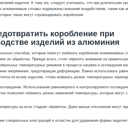
метрией изделия. К тому же, следует учитывать, что при длительном хр
е алюминиевые сплавы подвержены внешним воздействиям, таким как 
оторые также могут спровоцировать коробление.
едотвратить коробление при
одстве изделий из алюминия
колько способов, которые помогут избежать коробления алюминиевых с
иях их обработки. Прежде всего, стоит обратить внимание на правильну
имальных температурных режимов в процессе нагрева и охлаждения ма
нние напряжения, предотвращая деформацию. Важно использовать равн
тепла по всему изделию, чтобы избежать резких температурных перепад
охлаждение. Использование равномерного и контролируемого охлажден
тки позволяет избежать резких изменений температуры, которые могут 
мпературы на всех стадиях обработки. Даже малые отклонения могут пр
ие специальных конструкций и оснастки для удержания формы изделия 