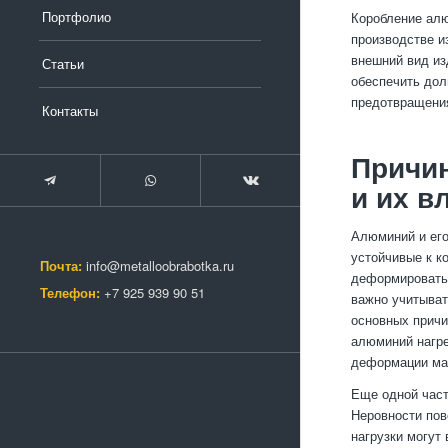
Портфолио
Коробление алю
производстве и
внешний вид из
Статьи
обеспечить дол
предотвращени
Контакты
Причи
и их в
Алюминий и его
устойчивые к к
Почта:
info@metalloobrabotka.ru
деформироватьс
Телефон:
+7 925 939 90 51
важно учитыват
основных причи
алюминий нагре
деформации ма
Еще одной част
Неровности пов
нагрузки могут