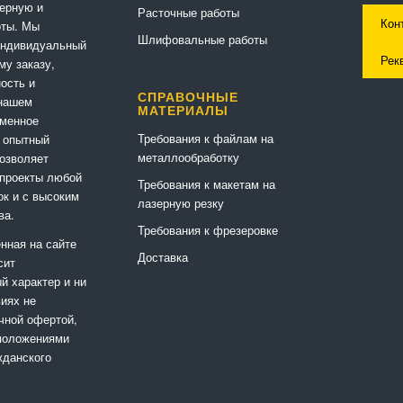
ерную и
Расточные работы
Кон
оты. Мы
Шлифовальные работы
индивидуальный
Рек
му заказу,
ность и
СПРАВОЧНЫЕ
 нашем
МАТЕРИАЛЫ
еменное
Требования к файлам на
 опытный
металлообработку
позволяет
 проекты любой
Требования к макетам на
ок и с высоким
лазерную резку
ва.
Требования к фрезеровке
нная на сайте
Доставка
сит
 характер и ни
виях не
чной офертой,
положениями
жданского