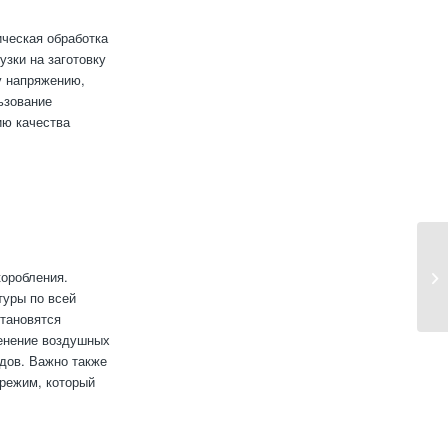
ческая обработка
узки на заготовку
у напряжению,
ьзование
ию качества
оробления.
туры по всей
становятся
енение воздушных
дов. Важно также
 режим, который