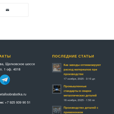
АКТЫ
ПОСЛЕДНИЕ СТАТЬИ
ква, Щелковское шоссе
Как заводы оптимизируют
п. 1 оф. 4018
расход материалов при
производстве
17 ноября, 2025 - 3:10 дп
Промышленные
стандарты в сварке
talloobrabotka.ru
металлических деталей
16 ноября, 2025 - 1:50 пп
н:
+7 925 939 90 51
Производство деталей с
применением