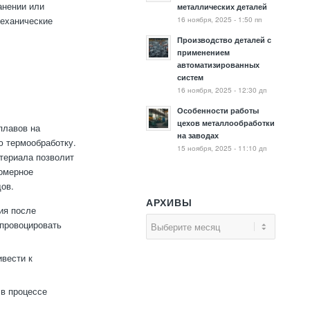
анении или
металлических деталей
16 ноября, 2025 - 1:50 пп
механические
Производство деталей с
применением
автоматизированных
систем
16 ноября, 2025 - 12:30 дп
Особенности работы
цехов металлообработки
плавов на
на заводах
ю термообработку.
15 ноября, 2025 - 11:10 дп
териала позволит
омерное
ов.
АРХИВЫ
ия после
спровоцировать
ивести к
в процессе