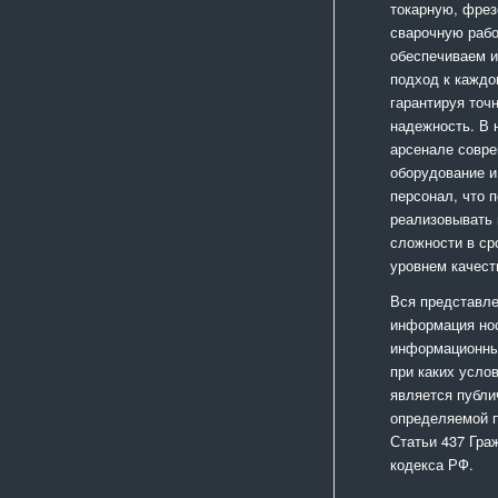
токарную, фрез
сварочную раб
обеспечиваем 
подход к каждо
гарантируя точ
надежность. В
арсенале совр
оборудование и
персонал, что 
реализовывать
сложности в ср
уровнем качест
Вся представле
информация но
информационный
при каких усло
является публи
определяемой 
Статьи 437 Гра
кодекса РФ.