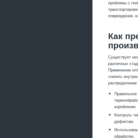
проблемы с гео
транспортировк
повреждения, к
Как пр
произв
Существует нес
различных стад
Применение опт
снизить внутре
распределение 
Правильное 
термообрабо
коробление.
Контроль те
дефектам.
Использован
обработки.