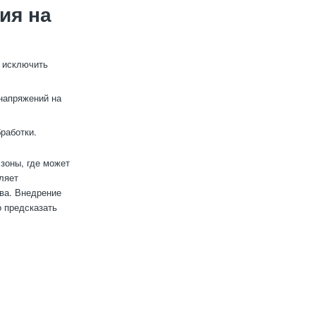
ия на
 исключить
напряжений на
работки.
зоны, где может
ляет
ва. Внедрение
о предсказать