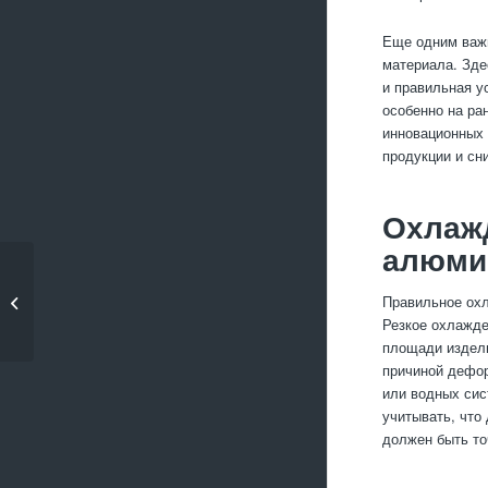
Еще одним важн
материала. Зде
и правильная у
особенно на ра
инновационных 
продукции и сн
Охлажд
алюми
Как выбрать
оптимальную толщину
Правильное охл
стали для...
Резкое охлажде
площади издели
причиной дефо
или водных сис
учитывать, что
должен быть то