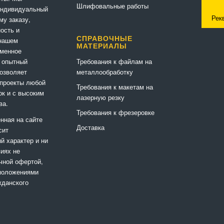
Шлифовальные работы
индивидуальный
Рек
му заказу,
ность и
СПРАВОЧНЫЕ
 нашем
МАТЕРИАЛЫ
еменное
Требования к файлам на
 опытный
металлообработку
позволяет
 проекты любой
Требования к макетам на
ок и с высоким
лазерную резку
ва.
Требования к фрезеровке
нная на сайте
Доставка
сит
 характер и ни
виях не
чной офертой,
положениями
жданского