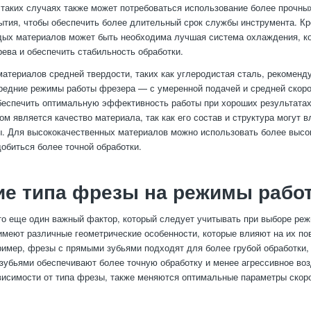
 таких случаях также может потребоваться использование более прочны
ытия, чтобы обеспечить более длительный срок службы инструмента. Кр
дых материалов может быть необходима лучшая система охлаждения, к
рева и обеспечить стабильность обработки.
материалов средней твердости, таких как углеродистая сталь, рекоменд
редние режимы работы фрезера — с умеренной подачей и средней скор
беспечить оптимальную эффективность работы при хороших результатах
м является качество материала, так как его состав и структура могут в
. Для высококачественных материалов можно использовать более выс
добиться более точной обработки.
ие типа фрезы на режимы рабо
о еще один важный фактор, который следует учитывать при выборе реж
меют различные геометрические особенности, которые влияют на их по
ример, фрезы с прямыми зубьями подходят для более грубой обработки, 
зубьями обеспечивают более точную обработку и менее агрессивное воз
висимости от типа фрезы, также меняются оптимальные параметры скор