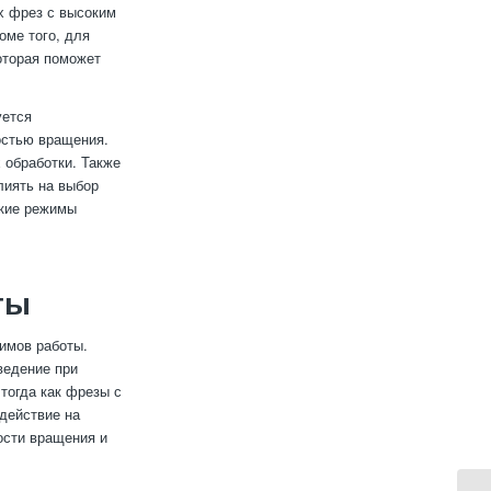
х фрез с высоким
оме того, для
оторая поможет
уется
остью вращения.
 обработки. Также
лиять на выбор
окие режимы
ты
имов работы.
ведение при
тогда как фрезы с
действие на
ости вращения и