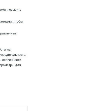
ожет повысить
таллами, чтобы
 различные
боты на
изводительность,
ь особенности
параметры для