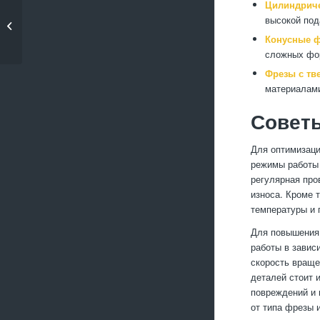
Цилиндриче
Советы по выбору
высокой под
станков для
Конусные ф
металлообра...
сложных фор
Фрезы с тв
материалами
Совет
Для оптимизаци
режимы работы 
регулярная про
износа. Кроме 
температуры и 
Для повышения 
работы в завис
скорость враще
деталей стоит 
повреждений и 
от типа фрезы 