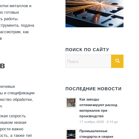
отки металлов и
во готовых
ть работы.
струмента, подача
рассмотрим, как
в
ПОИСК ПО САЙТУ
в
ключевых
ПОСЛЕДНИЕ НОВОСТИ
зы и спецификации
чество обработки,
Как заводы
оптимизируют расход
ч.
материалов при
окая скорость
производстве
17 ноября, 2025 - 3:10 дп
лишком низкая
орости важно
Промышленные
сть, а также тип
стандарты в сварке