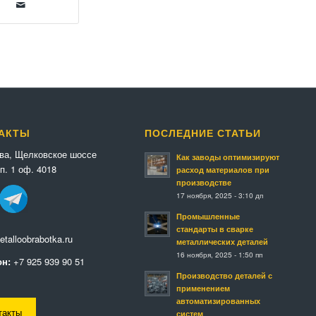
АКТЫ
ПОСЛЕДНИЕ СТАТЬИ
ква, Щелковское шоссе
Как заводы оптимизируют
п. 1 оф. 4018
расход материалов при
производстве
17 ноября, 2025 - 3:10 дп
Промышленные
стандарты в сварке
talloobrabotka.ru
металлических деталей
16 ноября, 2025 - 1:50 пп
н:
+7 925 939 90 51
Производство деталей с
применением
автоматизированных
такты
систем