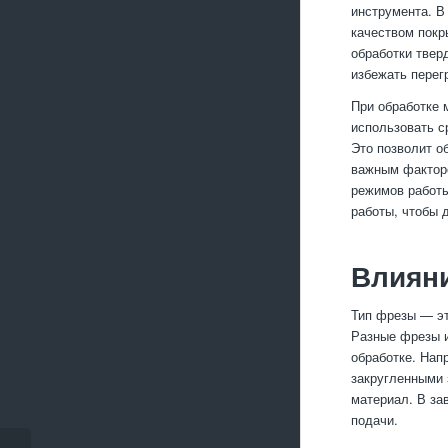
инструмента. В
качеством покр
обработки твер
избежать перег
При обработке 
использовать с
Это позволит о
важным факторо
режимов работы
работы, чтобы 
Влиян
Тип фрезы — эт
Разные фрезы и
обработке. Нап
закругленными 
материал. В за
подачи.