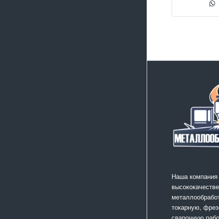
Наша компания
высококачестве
металлообработ
токарную, фрез
сварочную раб