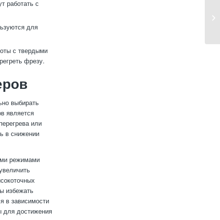
т работать с
льзуются для
боты с твердыми
регреть фрезу.
еров
ьно выбирать
ов является
 перегрева или
ль в снижении
ными режимами
 увеличить
ысокоточных
ы избежать
я в зависимости
ы для достижения