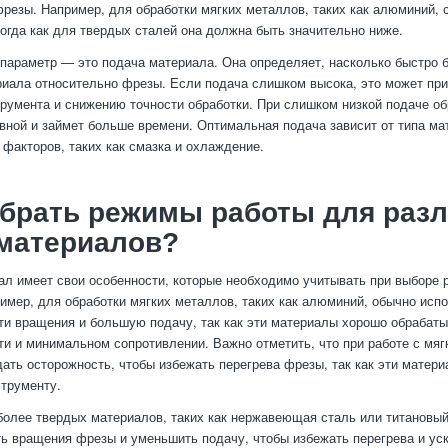
резы. Например, для обработки мягких металлов, таких как алюминий, 
тогда как для твердых сталей она должна быть значительно ниже.
параметр — это подача материала. Она определяет, насколько быстро 
иала относительно фрезы. Если подача слишком высока, это может при
трумента и снижению точности обработки. При слишком низкой подаче об
ной и займет больше времени. Оптимальная подача зависит от типа ма
 факторов, таких как смазка и охлаждение.
ыбрать режимы работы для раз
 материалов?
л имеет свои особенности, которые необходимо учитывать при выборе 
имер, для обработки мягких металлов, таких как алюминий, обычно исп
ти вращения и большую подачу, так как эти материалы хорошо обрабат
ти и минимальном сопротивлении. Важно отметить, что при работе с мя
ать осторожность, чтобы избежать перегрева фрезы, так как эти матери
струменту.
более твердых материалов, таких как нержавеющая сталь или титановый
ть вращения фрезы и уменьшить подачу, чтобы избежать перегрева и ус