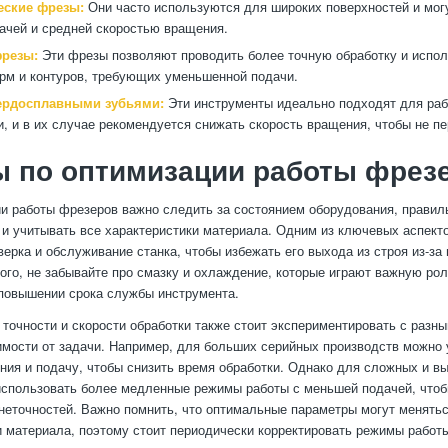
ские фрезы:
Они часто используются для широких поверхностей и могу
ачей и средней скоростью вращения.
резы:
Эти фрезы позволяют проводить более точную обработку и испо
м и контуров, требующих уменьшенной подачи.
ердосплавными зубьями:
Эти инструменты идеально подходят для ра
, и в их случае рекомендуется снижать скорость вращения, чтобы не пе
ы по оптимизации работы фрез
и работы фрезеров важно следить за состоянием оборудования, правил
и учитывать все характеристики материала. Одним из ключевых аспект
верка и обслуживание станка, чтобы избежать его выхода из строя из-за
того, не забывайте про смазку и охлаждение, которые играют важную ро
повышении срока службы инструмента.
точности и скорости обработки также стоит экспериментировать с раз
имости от задачи. Например, для больших серийных производств можно
ния и подачу, чтобы снизить время обработки. Однако для сложных и в
использовать более медленные режимы работы с меньшей подачей, чтоб
неточностей. Важно помнить, что оптимальные параметры могут менятьс
и материала, поэтому стоит периодически корректировать режимы работ