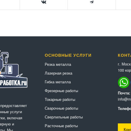
ОСНОВНЫЕ УСЛУГИ
КОНТ
г. Мос
Резка металла
100 кор
Лазерная резка
Гибка металла
Фрезерные работы
Почта:
info@me
Токарные работы
 предоставляет
Сварочные работы
Телефо
нные услуги
Сверлильные работы
ки, включая
ерную и
Расточные работы
Кон
оты. Мы