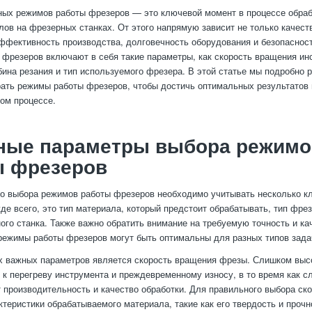
ых режимов работы фрезеров — это ключевой момент в процессе обраб
лов на фрезерных станках. От этого напрямую зависит не только качест
эффективность производства, долговечность оборудования и безопаснос
фрезеров включают в себя такие параметры, как скорость вращения ин
бина резания и тип используемого фрезера. В этой статье мы подробно 
ать режимы работы фрезеров, чтобы достичь оптимальных результатов 
ом процессе.
ные параметры выбора режимо
ы фрезеров
о выбора режимов работы фрезеров необходимо учитывать несколько 
де всего, это тип материала, который предстоит обрабатывать, тип фре
ого станка. Также важно обратить внимание на требуемую точность и ка
 режимы работы фрезеров могут быть оптимальны для разных типов зада
 важных параметров является скорость вращения фрезы. Слишком выс
 к перегреву инструмента и преждевременному износу, в то время как с
т производительность и качество обработки. Для правильного выбора ск
ктеристики обрабатываемого материала, такие как его твердость и прочно