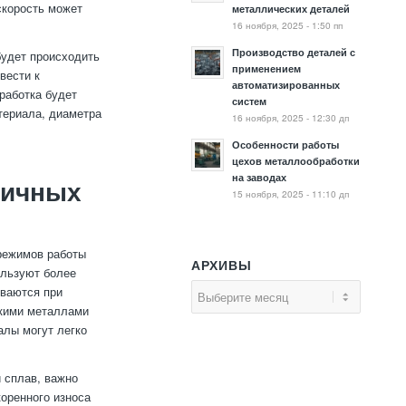
скорость может
металлических деталей
16 ноября, 2025 - 1:50 пп
Производство деталей с
будет происходить
применением
вести к
автоматизированных
работка будет
систем
териала, диаметра
16 ноября, 2025 - 12:30 дп
Особенности работы
цехов металлообработки
на заводах
личных
15 ноября, 2025 - 11:10 дп
режимов работы
АРХИВЫ
ользуют более
ываются при
гкими металлами
алы могут легко
 сплав, важно
коренного износа