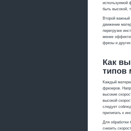
используемой ф
быть высокой, 
Второй важный 
движение матер
перегрузке инс
менее эффектив
фрезы и других
Как в
типов
Каждый материа
фрезеров. Напр
высокие скорос
высокой скорос
следует соблюд
прилипать к ин
Для обработки 
снизить скорос