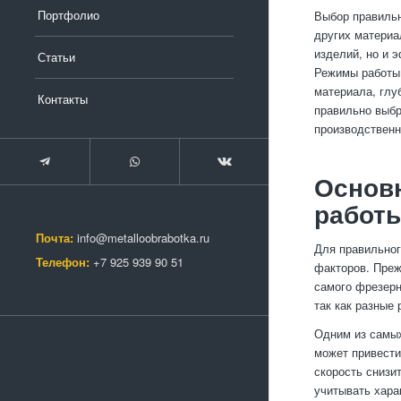
Портфолио
Выбор правильн
других материа
изделий, но и 
Статьи
Режимы работы 
материала, глу
Контакты
правильно выбр
производственн
Основ
работ
Почта:
info@metalloobrabotka.ru
Для правильног
Телефон:
+7 925 939 90 51
факторов. Преж
самого фрезерн
так как разные
Одним из самых
может привести
скорость снизи
учитывать хара