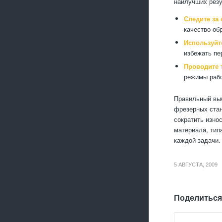
наилучших резу
Следите за
качество об
Используйт
избежать пе
Проводите 
режимы рабо
Правильный выб
фрезерных стан
сократить изно
материала, тип
каждой задачи.
5 АВГУСТА, 2009
Поделиться