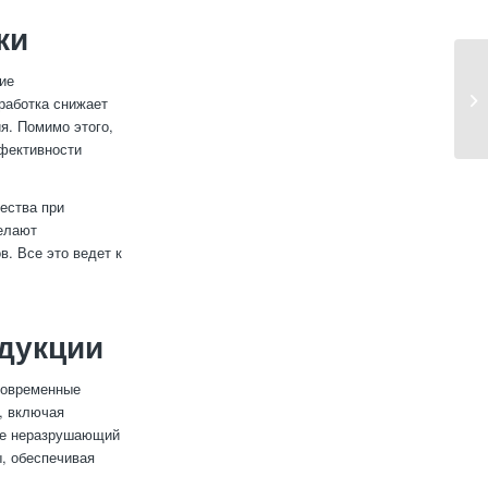
ки
ие
работка снижает
я. Помимо этого,
фективности
ества при
елают
. Все это ведет к
одукции
Современные
, включая
же неразрушающий
ы, обеспечивая