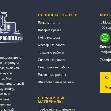
ОСНОВНЫЕ УСЛУГИ
КОНТ
г. Мос
Резка металла
100 кор
Лазерная резка
Гибка металла
Фрезерные работы
Почта:
info@me
Токарные работы
 предоставляет
Сварочные работы
Телефо
нные услуги
Сверлильные работы
ки, включая
ерную и
Расточные работы
Кон
оты. Мы
Шлифовальные работы
индивидуальный
Рек
му заказу,
ность и
СПРАВОЧНЫЕ
 нашем
МАТЕРИАЛЫ
еменное
Требования к файлам на
 опытный