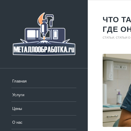
ЧТО Т
ГДЕ О
СТАТЬИ
,
СТАТЬИ О
Главная
Услуги
Цены
О нас