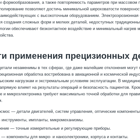
 и формообразования, а также повторяемость параметров при массовом 
олирование позволяют достичь минимальной шероховатости поверхност
заимодействующих с высокоточным оборудованием. Электроэрозионная 
я создания сложных форм и мелких деталей, недоступных традиционны
логии обеспечивают безконтактное воздействие и минимальный нагрев 
ойства.
ти применения прецизионных д
етали незаменимы в тех сферах, где даже малейшие отклонения могут 
рецизионная обработка востребована в авиационной и космической индус
ысоким нагрузкам и экстремальным условиям эксплуатации. В медицине
апрямую влияет на результаты операций и безопасность пациентов. Кром
е и микроэлектроника требуют максимально точной обработки для прав
м.
осмос — детали двигателей, систем управления, оптические компоненты
 инструменты, импланты, микромеханизмы.
ение — точные измерительные и регулирующие приборы.
 — компоненты для микро- и наноэлектроники, корпуса и контакты.