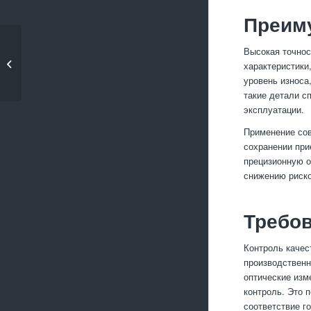
Преим
Особенности
Высокая точнос
производства деталей
характеристики
с повышенной...
уровень износа
такие детали с
эксплуатации.
Применение сов
сохранении при
прецизионную о
снижению риско
Требов
Контроль качес
производственн
оптические изм
контроль. Это 
соответствие г