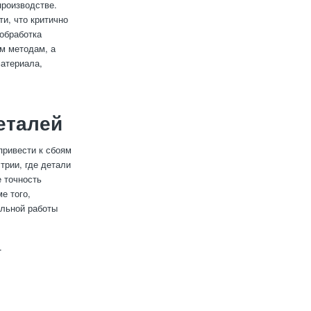
производстве.
и, что критично
обработка
м методам, а
материала,
еталей
привести к сбоям
трии, где детали
 точность
е того,
ильной работы
.