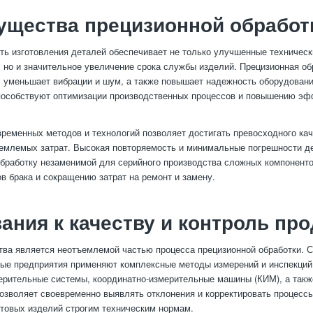
ущества прецизионной обработ
ть изготовления деталей обеспечивает не только улучшенные техническ
, но и значительное увеличение срока службы изделий. Прецизионная об
, уменьшает вибрации и шум, а также повышает надежность оборудовани
пособствуют оптимизации производственных процессов и повышению эф
ременных методов и технологий позволяет достигать превосходного кач
емлемых затрат. Высокая повторяемость и минимальные погрешности д
бработку незаменимой для серийного производства сложных компонентов
в брака и сокращению затрат на ремонт и замену.
ания к качеству и контроль пр
тва является неотъемлемой частью процесса прецизионной обработки. 
ые предприятия применяют комплексные методы измерений и инспекций
ерительные системы, координатно-измерительные машины (КИМ), а так
позволяет своевременно выявлять отклонения и корректировать процесс
отовых изделий строгим техническим нормам.