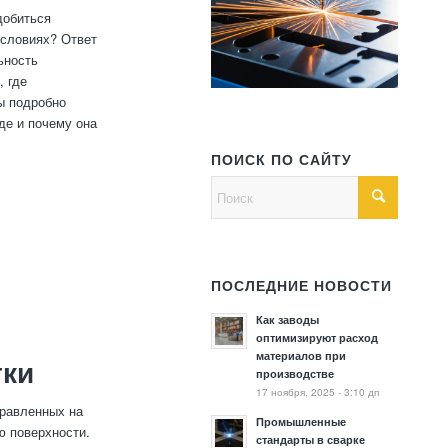
добиться
условиях? Ответ
ьность
, где
ы подробно
де и почему она
ПОИСК ПО САЙТУ
ПОСЛЕДНИЕ НОВОСТИ
Как заводы
оптимизируют расход
материалов при
тки
производстве
17 ноября, 2025 - 3:10 дп
правленных на
Промышленные
ю поверхности.
стандарты в сварке