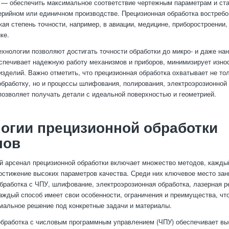
 — обеспечить максимальное соответствие чертежным параметрам и ст
ерийном или единичном производстве. Прецизионная обработка востребо
кая степень точности, например, в авиации, медицине, приборостроении,
ке.
хнологии позволяют достигать точности обработки до микро- и даже на
еспечивает надежную работу механизмов и приборов, минимизирует изно
изделий. Важно отметить, что прецизионная обработка охватывает не то
бработку, но и процессы шлифования, полирования, электроэрозионной 
 позволяет получать детали с идеальной поверхностью и геометрией.
огии прецизионной обработки
лов
й арсенал прецизионной обработки включает множество методов, кажды
остижение высоких параметров качества. Среди них ключевое место за
бработка с ЧПУ, шлифование, электроэрозионная обработка, лазерная р
аждый способ имеет свои особенности, ограничения и преимущества, чт
мальное решение под конкретные задачи и материалы.
обработка с числовым программным управлением (ЧПУ) обеспечивает в