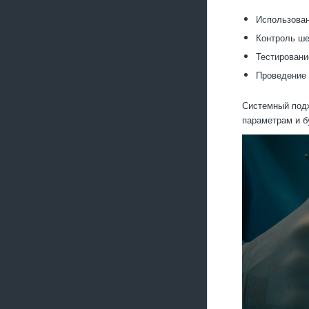
Использован
Контроль ше
Тестировани
Проведение 
Системный подх
параметрам и б