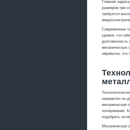
Главная задача
размеров при с
требуется высо
микроэлектрони
Современные те
уровня, что об
долговечность 
механическую о
обработки, что
Технол
метал
Технологически
направлен на д
механическая о
полирование. К
подобрать опти
Механическая 