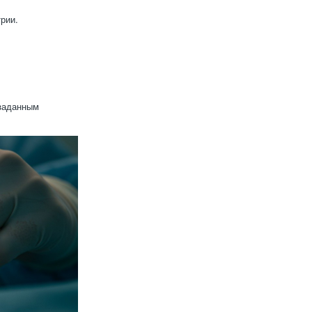
рии.
 заданным