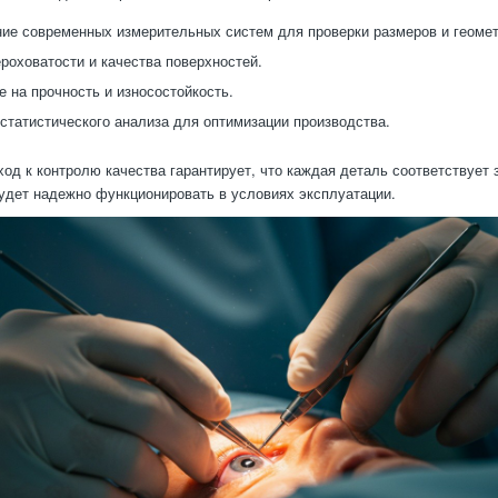
ие современных измерительных систем для проверки размеров и геомет
роховатости и качества поверхностей.
е на прочность и износостойкость.
статистического анализа для оптимизации производства.
од к контролю качества гарантирует, что каждая деталь соответствует
удет надежно функционировать в условиях эксплуатации.