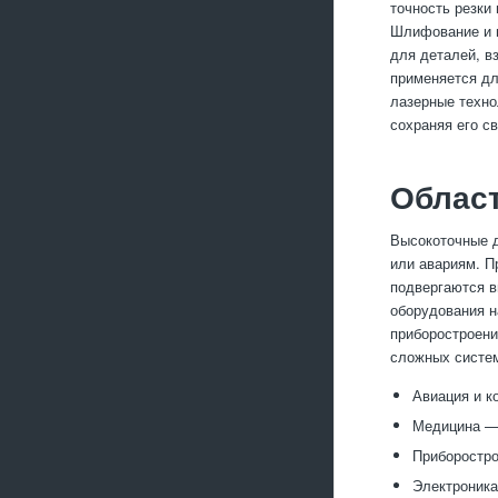
точность резки
Шлифование и п
для деталей, в
применяется дл
лазерные техно
сохраняя его св
Облас
Высокоточные д
или авариям. П
подвергаются в
оборудования н
приборостроени
сложных систе
Авиация и к
Медицина —
Приборостро
Электроника