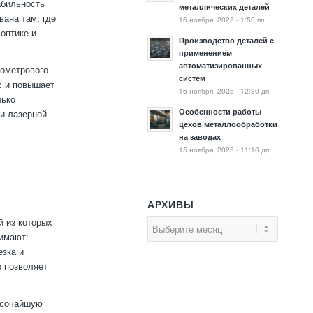
абильность
металлических деталей
вана там, где
16 ноября, 2025 - 1:50 пп
 оптике и
Производство деталей с
применением
автоматизированных
нометрового
систем
с и повышает
16 ноября, 2025 - 12:30 дп
лько
Особенности работы
и лазерной
цехов металлообработки
на заводах
15 ноября, 2025 - 11:10 дп
АРХИВЫ
й из которых
нимают:
езка и
о позволяет
ысочайшую