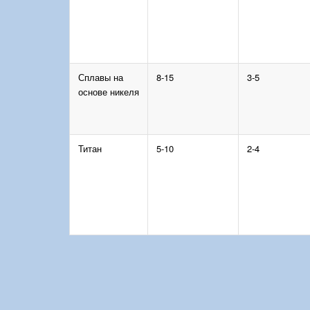
Сплавы на
8-15
3-5
основе никеля
Титан
5-10
2-4