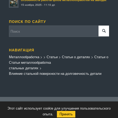
15 ноября, 2025 - 11:10 дп
ПОИСК ПО САЙТУ
НАВИГАЦИЯ
Металлообработка
>
>
Статьи
>
Статьи о деталях
>
Статьи о
Статьи металлообработка
стальных деталях
>
Влияние стальной поверхности на долговечность детали
© Копирайт - Металлообработка.
Персональные данные
-
Enfold Theme by
Этот сайт использует cookie для улучшения пользовательского
Kriesi
опыта.
Принять