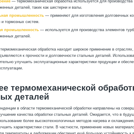
оение
— термомеханическая обработка используется для производства
женных деталей, таких как шестерни и валы.
ьная промышленность
— применяют для изготовления долговечных ко
 и тормозных систем.
ая промышленность
— используется для производства элементов турб
женных деталей.
 термомеханическая обработка находит широкое применение в отраслях,
дъявляются к прочности и долговечности стальных деталей. Использова
ительно улучшить эксплуатационные характеристики продукции и обеспе
ксплуатации.
ее термомеханической обработ
ных деталей
нденции в области термомеханической обработки направлены на совер
лучшение качества обработки стальных деталей. Ожидается, что в буду
пользование более высокотехнологичных методов нагрева и охлаждения,
чшить характеристики стали. В частности, применение новых материало
ля температуры и деформации обеспечит ещё большую устойчивость к