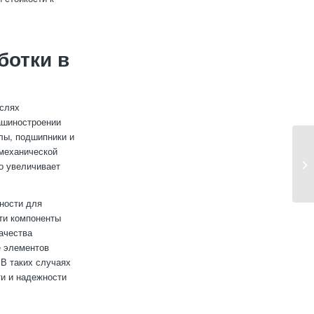
ботки в
аслях
ашиностроении
лы, подшипники и
механической
о увеличивает
ности для
ти компоненты
ачества
е элементов
 В таких случаях
ти и надежности