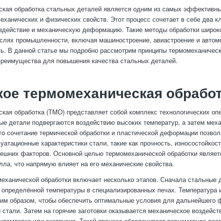
кая обработка стальных деталей является одним из самых эффективн
еханических и физических свойств. Этот процесс сочетает в себе два к
здействие и механическую деформацию. Такие методы обработки широк
слях промышленности, включая машиностроение, авиастроение и авто
. В данной статье мы подробно рассмотрим принципы термомеханическо
преимущества для повышения качества стальных деталей.
кое термомеханическая обрабо
кая обработка (ТМО) представляет собой комплекс технологических опе
ые детали подвергаются воздействию высоких температур, а затем мех
о сочетание термической обработки и пластической деформации позвол
уатационные характеристики стали, такие как прочность, износостойкост
ешних факторов. Основной целью термомеханической обработки являе
лла, что напрямую влияет на его механические свойства.
еханической обработки включает несколько этапов. Сначала стальные 
 определённой температуры в специализированных печах. Температура 
им образом, чтобы обеспечить оптимальные условия для дальнейшего
 стали. Затем на горячие заготовки оказывается механическое воздейс
 штамповка или экструзия. Такой процесс обеспечивает равномерное ра