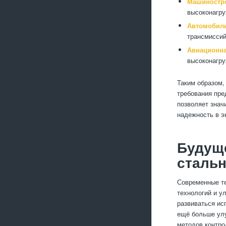
Машиностр
высоконагру
Автомобил
трансмиссий
Авиационн
высоконагру
Таким образом,
требования пре
позволяет знач
надежность в э
Будущ
сталь
Современные те
технологий и у
развиваться ис
ещё больше улу
методов контро