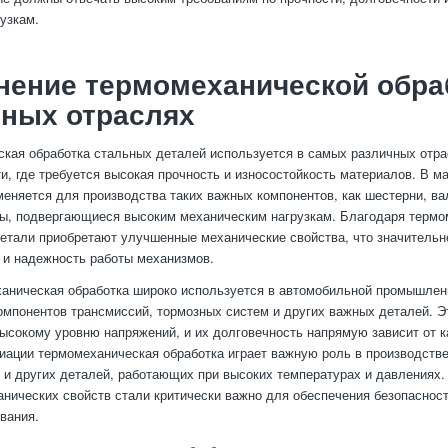
узкам.
ение термомеханической обра
чных отраслях
кая обработка стальных деталей используется в самых различных отр
, где требуется высокая прочность и износостойкость материалов. В м
меняется для производства таких важных компонентов, как шестерни, ва
ы, подвергающиеся высоким механическим нагрузкам. Благодаря термо
детали приобретают улучшенные механические свойства, что значительн
 и надежность работы механизмов.
аническая обработка широко используется в автомобильной промышлен
омпонентов трансмиссий, тормозных систем и других важных деталей. Э
ысокому уровню напряжений, и их долговечность напрямую зависит от к
виации термомеханическая обработка играет важную роль в производств
к и других деталей, работающих при высоких температурах и давлениях.
нических свойств стали критически важно для обеспечения безопаснос
вания.