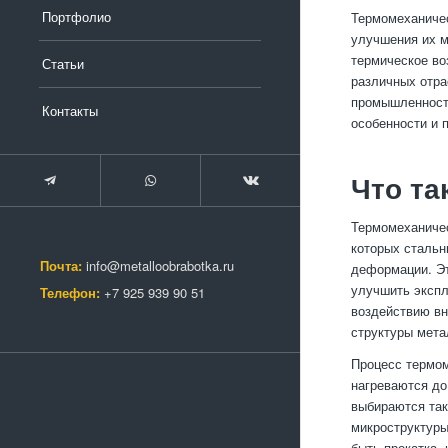
Портфолио
Термомеханичес
улучшения их м
термическое во
Статьи
различных отра
промышленность
Контакты
особенности и 
Что та
Термомеханичес
которых стальн
Почта:
info@metalloobrabotka.ru
деформации. Эт
улучшить экспл
Телефон:
+7 925 939 90 51
воздействию вн
структуры мета
Процесс термом
нагреваются до
выбираются так
микроструктуры
быть прокатка,