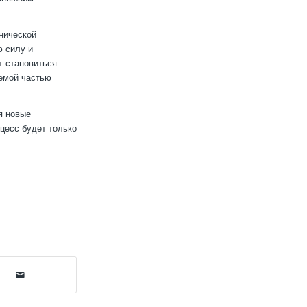
нической
ю силу и
т становиться
лемой частью
я новые
цесс будет только