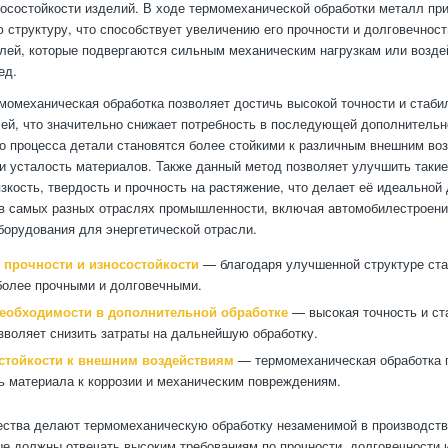
носостойкости изделий. В ходе термомеханической обработки металл пр
 структуру, что способствует увеличению его прочности и долговечност
лей, которые подвергаются сильным механическим нагрузкам или возд
ед.
рмомеханическая обработка позволяет достичь высокой точности и стаби
ей, что значительно снижает потребность в последующей дополнительн
го процесса детали становятся более стойкими к различным внешним во
ли усталость материалов. Также данный метод позволяет улучшить такие
язкость, твердость и прочность на растяжение, что делает её идеальной
в самых разных отраслях промышленности, включая автомобилестроение
борудования для энергетической отрасли.
прочности и износостойкости
— благодаря улучшенной структуре ста
более прочными и долговечными.
еобходимости в дополнительной обработке
— высокая точность и ст
зволяет снизить затраты на дальнейшую обработку.
стойкости к внешним воздействиям
— термомеханическая обработка 
ь материала к коррозии и механическим повреждениям.
ства делают термомеханическую обработку незаменимой в производст
ые должны отвечать высоким требованиям по прочности, долговечности и