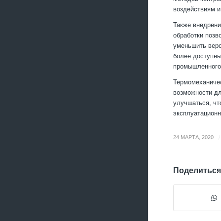
воздействиям и
Также внедрени
обработки позв
уменьшить веро
более доступны
промышленного 
Термомеханичес
возможности дл
улучшаться, чт
эксплуатационн
/
24 МАРТА, 2020
Поделиться