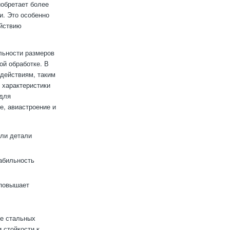
иобретает более
и. Это особенно
ействию
льности размеров
ой обработке. В
здействиям, таким
 характеристики
 для
, авиастроение и
ли детали
абильность
повышает
ве стальных
 стойкости к