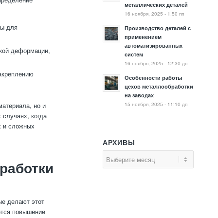
металлических деталей
16 ноября, 2025 - 1:50 пп
ры для
Производство деталей с
применением
автоматизированных
ской деформации,
систем
16 ноября, 2025 - 12:30 дп
закреплению
Особенности работы
цехов металлообработки
на заводах
15 ноября, 2025 - 11:10 дп
материала, но и
 случаях, когда
х и сложных
АРХИВЫ
работки
ые делают этот
ется повышение