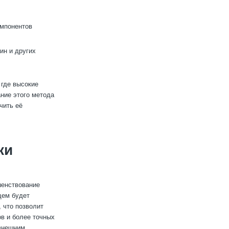
мпонентов
ин и других
 где высокие
ние этого метода
чить её
ки
шенствование
щем будет
 что позволит
в и более точных
 внешним