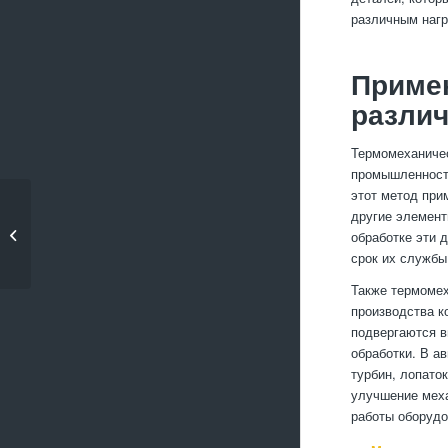
различным нагр
Примен
разли
Термомеханичес
промышленности
этот метод при
Секреты выбора
другие элемент
оптимального режима
обработке эти 
при токарной...
срок их службы
Также термомех
производства к
подвергаются в
обработки. В а
турбин, лопато
улучшение меха
работы оборудо