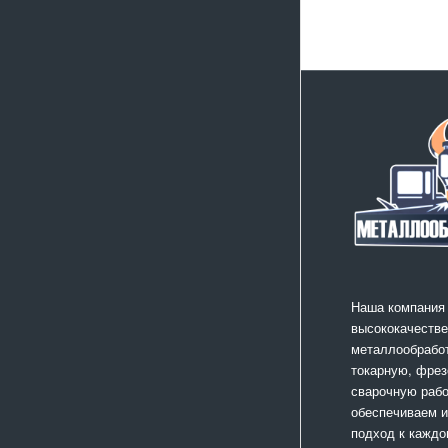
Наша компания
высококачестве
металлообработ
токарную, фрез
сварочную раб
обеспечиваем 
подход к каждо