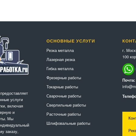
ОСНОВНЫЕ УСЛУГИ
КОНТ
г. Мос
Резка металла
100 кор
Лазерная резка
Гибка металла
Фрезерные работы
Почта:
info@me
Токарные работы
 предоставляет
Сварочные работы
Телефо
нные услуги
Сверлильные работы
ки, включая
ерную и
Расточные работы
Кон
оты. Мы
Шлифовальные работы
индивидуальный
Рек
му заказу,