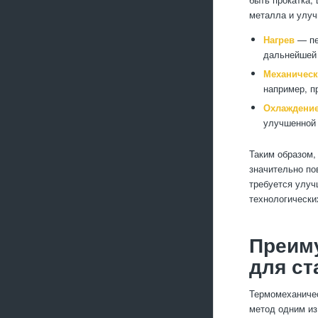
металла и улуч
Нагрев
— пе
дальнейшей
Механичес
например, п
Охлаждени
улучшенной 
Таким образом,
значительно по
требуется улуч
технологически
Преим
для ст
Термомеханичес
метод одним и