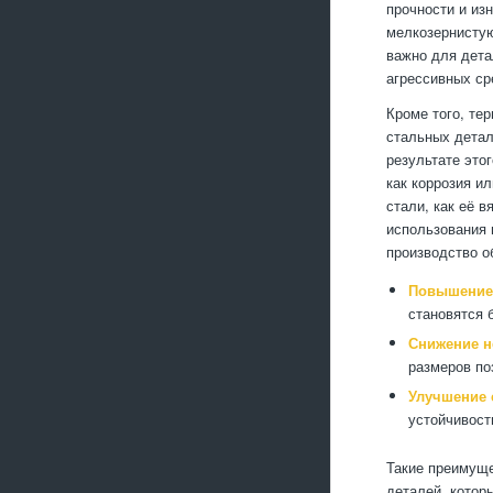
прочности и из
мелкозернистую
важно для дета
агрессивных ср
Кроме того, те
стальных детал
результате это
как коррозия и
стали, как её в
использования 
производство о
Повышение 
становятся 
Снижение н
размеров по
Улучшение 
устойчивост
Такие преимуще
деталей, котор