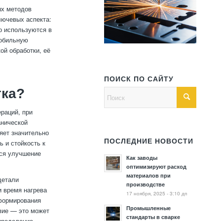
ых методов
лючевых аспекта:
о используются в
мобильную
й обработки, её
ПОИСК ПО САЙТУ
тка?
раций, при
анической
яет значительно
ПОСЛЕДНИЕ НОВОСТИ
ь и стойкость к
тся улучшение
Как заводы
оптимизируют расход
материалов при
детали
производстве
и время нагрева
17 ноября, 2025 - 3:10 дп
 формирования
Промышленные
твие — это может
стандарты в сварке
спределение