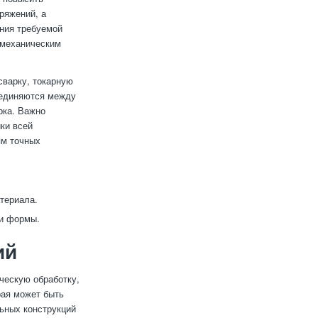
пряжений, а
ния требуемой
 механическим
сварку, токарную
оединяются между
рка. Важно
ики всей
ям точных
териала.
 и формы.
ий
ческую обработку,
рая может быть
ьных конструкций