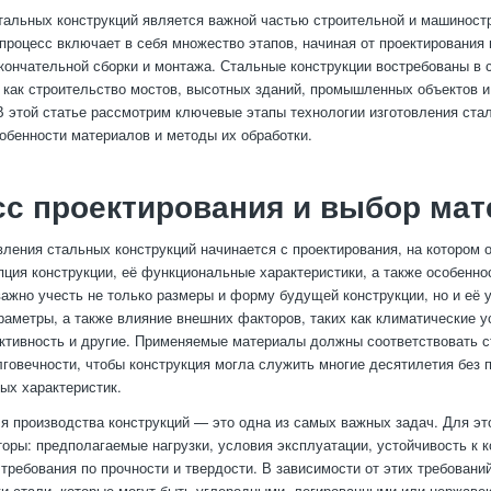
тальных конструкций является важной частью строительной и машиност
 процесс включает в себя множество этапов, начиная от проектирования
кончательной сборки и монтажа. Стальные конструкции востребованы в
х как строительство мостов, высотных зданий, промышленных объектов и
В этой статье рассмотрим ключевые этапы технологии изготовления ста
собенности материалов и методы их обработки.
с проектирования и выбор мат
вления стальных конструкций начинается с проектирования, на котором 
пция конструкции, её функциональные характеристики, а также особенно
важно учесть не только размеры и форму будущей конструкции, но и её 
раметры, а также влияние внешних факторов, таких как климатические у
ктивность и другие. Применяемые материалы должны соответствовать 
лговечности, чтобы конструкция могла служить многие десятилетия без 
ых характеристик.
я производства конструкций — это одна из самых важных задач. Для эт
оры: предполагаемые нагрузки, условия эксплуатации, устойчивость к к
требования по прочности и твердости. В зависимости от этих требован
и стали, которые могут быть углеродными, легированными или нержав