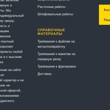
ерную и
Расточные работы
Кон
оты. Мы
Шлифовальные работы
индивидуальный
Рек
му заказу,
ность и
СПРАВОЧНЫЕ
 нашем
МАТЕРИАЛЫ
еменное
Требования к файлам на
 опытный
металлообработку
позволяет
 проекты любой
Требования к макетам на
ок и с высоким
лазерную резку
ва.
Требования к фрезеровке
нная на сайте
Доставка
сит
 характер и ни
виях не
чной офертой,
положениями
жданского