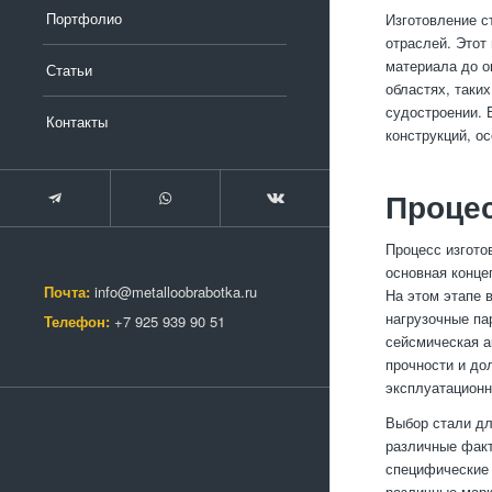
Портфолио
Изготовление с
отраслей. Этот
материала до о
Статьи
областях, таки
судостроении. 
Контакты
конструкций, о
Процес
Процесс изгото
основная конце
Почта:
info@metalloobrabotka.ru
На этом этапе 
нагрузочные па
Телефон:
+7 925 939 90 51
сейсмическая а
прочности и до
эксплуатационн
Выбор стали дл
различные факт
специфические 
различные марк