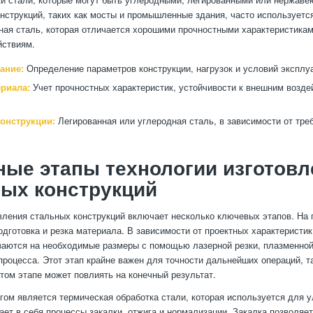
нструкций, таких как мосты и промышленные здания, часто используетс
ная сталь, которая отличается хорошими прочностными характеристикам
йствиям.
ание:
Определение параметров конструкции, нагрузок и условий эксплу
риала:
Учет прочностных характеристик, устойчивости к внешним возде
конструкции:
Легированная или углеродная сталь, в зависимости от тре
ые этапы технологии изготовл
ых конструкций
вления стальных конструкций включает несколько ключевых этапов. На 
одготовка и резка материала. В зависимости от проектных характеристи
заются на необходимые размеры с помощью лазерной резки, плазменной
процесса. Этот этап крайне важен для точности дальнейших операций, т
этом этапе может повлиять на конечный результат.
м является термическая обработка стали, которая используется для 
ает в себя процессы закалки, отжига и нормализации. Закалка позволяе