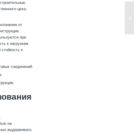
 строительные
твенного цеха,
тклонения от
нструкции.
пользуются при
ть к нагрузкам.
 стойкость к
товых соединений.
а.
трукции.
зования
х
тью на
бных выдерживать