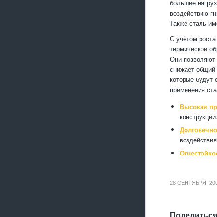
большие нагруз
воздействию гн
Также сталь им
С учётом роста
термической об
Они позволяют 
снижает общий 
которые будут 
применения ста
Высокая пр
конструкции
Долговечно
воздействия
Огнестойко
28 СЕНТЯБРЯ, 20
Поделиться