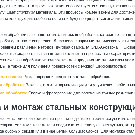
ёрдость стали, в то время как отжиг способствует снятию внутренних на
лучшает структуру материала. Эти процессы крайне важны для достиже
ьных конструкций, особенно если они будут подвергаться значительным
кой обработки выполняется механическая обработка, которая включает 
работку, а также сверление. В процессе сварки металлические части с
зованием различных методов: дуговая сварка, MIG/MAG-сварка, TIG-сва
 качество сварного шва значительно влияет на прочностные характерист
еханическая обработка используется для придания металлическим част
мы, а также для получения поверхностей с нужной шероховатостью.
 материала:
Резка, нарезка и подготовка стали к обработке.
я обработка:
Закалка, отжиг и нормализация для улучшения свойств ма
ая обработка:
Сварка и фрезерование для получения точных размеров
 и монтаж стальных конструкц
 все металлические элементы прошли подготовку, термическую и механи
 сборки. На этом этапе детали соединяются в единую конструкцию, кото
де сборных секций или в виде целых больших блоков. Для монтажа стал