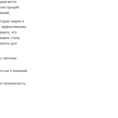
двергается
конструкций.
жений.
тодов сварки и
и эффективными.
риала, что
марок стали,
изонты для
ть прочные
остью к внешним
ет безопасность.