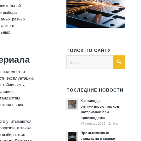
роительной
 и выбора
 самых разных
 даже в
льных
ПОИСК ПО САЙТУ
ериала
определяется
сти эксплуатации.
устойчивость,
ПОСЛЕДНИЕ НОВОСТИ
словия,
стандартам
Как заводы
потери своих
оптимизируют расход
материалов при
производстве
ого учитываются
17 ноября, 2025 - 3:10 дп
оррозии, а также
Промышленные
ий выбираются
стандарты в сварке
еющими. При этом