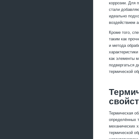
коррозии. Для 
стали добавляю
идеально подхо
воздействием а
Кроме того, сп
таким как прочн
и метода обраб
характеристики
как элементы м
подвергаться д
термической об
Термич
свойст
Термическая об
определённых т
механических х
термической об
характеристики