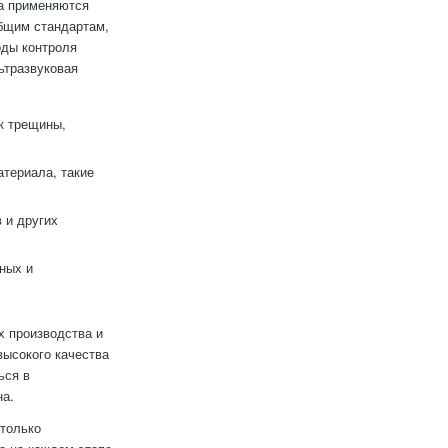
ва применяются
общим стандартам,
оды контроля
ьтразвуковая
к трещины,
териала, такие
 и других
ных и
х производства и
высокого качества
ься в
на.
 только