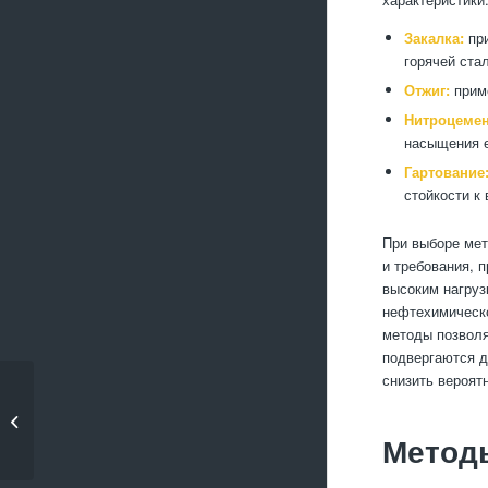
Закалка:
при
горячей ста
Отжиг:
приме
Нитроцемен
насыщения е
Гартование
стойкости к
При выборе мет
и требования, 
высоким нагруз
нефтехимическо
методы позволя
подвергаются д
снизить вероят
Как избежать
перегрева при
металлообраб�...
Методы