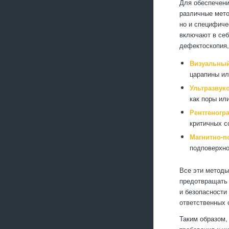
Для обеспечени
различные мето
но и специфиче
включают в себ
дефектоскопия,
Визуальный
царапины и
Ультразвук
как поры ил
Рентгеногр
критичных с
Магнитно-п
подповерхно
Все эти методы
предотвращать 
и безопасности
ответственных 
Таким образом,