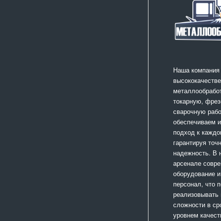
Наша компания
высококачестве
металлообработ
токарную, фрез
сварочную раб
обеспечиваем 
подход к каждо
гарантируя точ
надежность. В
арсенале совр
оборудование и
персонал, что 
реализовывать
сложности в ср
уровнем качест