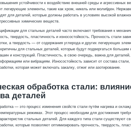
повышения устойчивости к воздействию внешней среды и агрессивных ве
т легирующие элементы, такие как хром, никель или молибден. Нержа
дят для деталей, которые должны работать в условиях высокой влажно
грессивных химических веществ.
ецификации для стальных деталей часто включают требования к механи
ость, твердость, пластичность и износостойкость. Прочность стали зави
отки, а твердость — от содержания углерода и других легирующих элем
 критичны для стальных деталей, которые будут подвергаться большим 
ашин и конструкций. Пластичность, в свою очередь, важна для деталей,
еформациям или вибрациям. Износостойкость зависит от состава стали, 
работки, которая может включать закалку, отжиг или азотирование.
еская обработка стали: влияни
ва деталей
работка — это процесс изменения свойств стали путём нагрева и охлаж
емпературных режимах. Этот процесс необходим для достижения треб
арактеристик стальных деталей. Для каждого типа стали существуют с
работки, которые позволяют оптимизировать прочность, твердость, плас
.