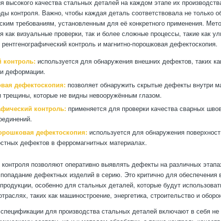
я высокого качества стальных деталей на каждом этапе их производст
ды контроля. Важно, чтобы каждая деталь соответствовала не только 
ским требованиям, установленным для её конкретного применения. Мет
я как визуальные проверки, так и более сложные процессы, такие как ул
 рентгенографический контроль и магнитно-порошковая дефектоскопия.
 контроль:
используется для обнаружения внешних дефектов, таких ка
ли деформации.
овая дефектоскопия:
позволяет обнаружить скрытые дефекты внутри ма
и трещины, которые не видны невооружённым глазом.
афический контроль:
применяется для проверки качества сварных швов
оединений.
орошковая дефектоскопия:
используется для обнаружения поверхност
стных дефектов в ферромагнитных материалах.
 контроля позволяют оперативно выявлять дефекты на различных этапа
попадание дефектных изделий в серию. Это критично для обеспечения 
 продукции, особенно для стальных деталей, которые будут использоват
отраслях, таких как машиностроение, энергетика, строительство и оборо
 спецификации для производства стальных деталей включают в себя не