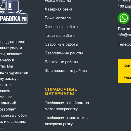
Резка металла
100 кор
Лазерная резка
Гибка металла
Фрезерные работы
Почта:
info@me
Токарные работы
 предоставляет
Сварочные работы
Телефо
нные услуги
Сверлильные работы
ки, включая
ерную и
Расточные работы
Кон
оты. Мы
Шлифовальные работы
индивидуальный
Рек
му заказу,
ность и
СПРАВОЧНЫЕ
 нашем
МАТЕРИАЛЫ
еменное
Требования к файлам на
 опытный
металлообработку
позволяет
 проекты любой
Требования к макетам на
ок и с высоким
лазерную резку
ва.