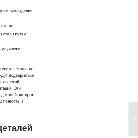
стром охлаждении
 стали.
и стали путём
я улучшения
 состав стали, но
удут подвергаться
гетической,
нтация. Эти
 деталей, которые
стичность и
деталей