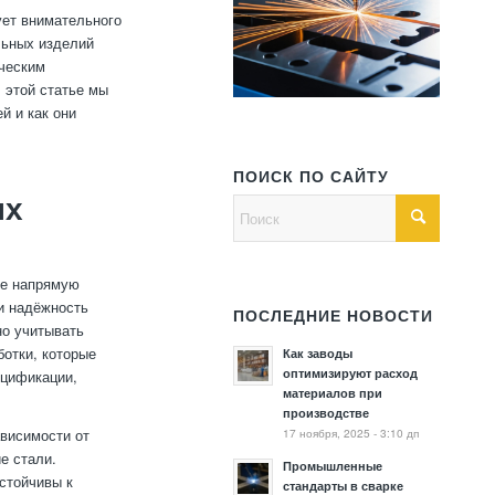
ует внимательного
льных изделий
ическим
В этой статье мы
й и как они
ПОИСК ПО САЙТУ
ых
ые напрямую
 и надёжность
ПОСЛЕДНИЕ НОВОСТИ
но учитывать
ботки, которые
Как заводы
оптимизируют расход
ецификации,
материалов при
производстве
17 ноября, 2025 - 3:10 дп
ависимости от
е стали.
Промышленные
стойчивы к
стандарты в сварке