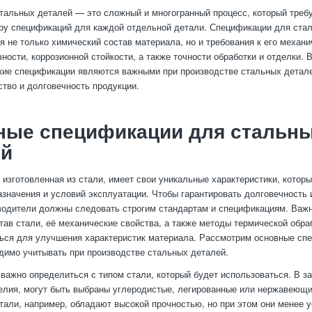
тальных деталей — это сложный и многогранный процесс, который треб
ру спецификаций для каждой отдельной детали. Спецификации для ста
я не только химический состав материала, но и требования к его механ
ности, коррозионной стойкости, а также точности обработки и отделки. 
кие спецификации являются важными при производстве стальных детале
ство и долговечность продукции.
ные спецификации для стальн
ей
 изготовленная из стали, имеет свои уникальные характеристики, котор
назначения и условий эксплуатации. Чтобы гарантировать долговечность
водители должны следовать строгим стандартам и спецификациям. Важ
тав стали, её механические свойства, а также методы термической обра
ься для улучшения характеристик материала. Рассмотрим основные сп
димо учитывать при производстве стальных деталей.
важно определиться с типом стали, который будет использоваться. В з
елия, могут быть выбраны углеродистые, легированные или нержавеющи
тали, например, обладают высокой прочностью, но при этом они менее у