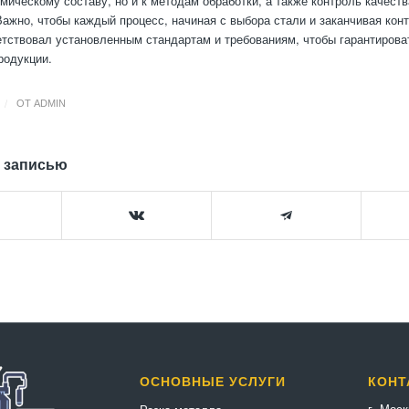
имическому составу, но и к методам обработки, а также контроль качест
Важно, чтобы каждый процесс, начиная с выбора стали и заканчивая кон
етствовал установленным стандартам и требованиям, чтобы гарантирова
родукции.
/
ОТ
ADMIN
 записью
ОСНОВНЫЕ УСЛУГИ
КОНТ
г. Мос