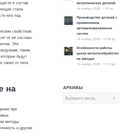
ществ в состав
металлических деталей
16 ноября, 2025 - 1:50 пп
веющие стали
сти или под
Производство деталей с
применением
автоматизированных
ческим свойствам,
систем
сит от её состава
16 ноября, 2025 - 12:30 дп
ентов. Эти
Особенности работы
нагрузкам, таким
цехов металлообработки
 которые будут
на заводах
а также от типа
15 ноября, 2025 - 11:10 дп
е на
АРХИВЫ
дения при
уемых
вои методы
тичность и другие