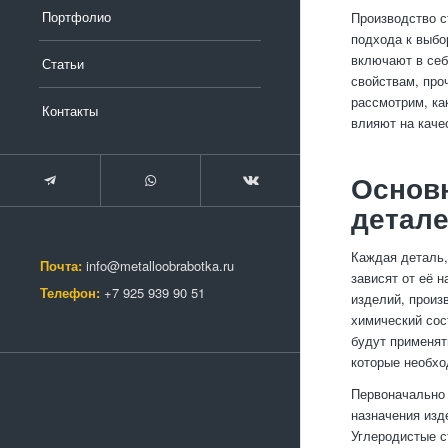
Портфолио
Производство с
подхода к выбо
включают в себ
Статьи
свойствам, проч
рассмотрим, ка
Контакты
влияют на каче
Основ
детал
Каждая деталь,
Почта:
info@metalloobrabotka.ru
зависят от её 
Телефон:
+7 925 939 90 51
изделий, произ
химический сос
будут применят
которые необхо
Первоначально 
назначения изд
Углеродистые с