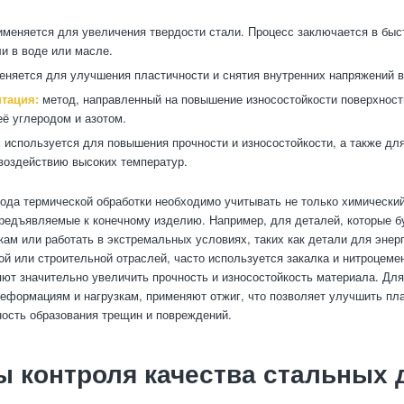
меняется для увеличения твердости стали. Процесс заключается в бы
ли в воде или масле.
няется для улучшения пластичности и снятия внутренних напряжений в
тация:
метод, направленный на повышение износостойкости поверхност
ё углеродом и азотом.
:
используется для повышения прочности и износостойкости, а также дл
 воздействию высоких температур.
ода термической обработки необходимо учитывать не только химический
предъявляемые к конечному изделию. Например, для деталей, которые б
кам или работать в экстремальных условиях, таких как детали для энер
й или строительной отраслей, часто используется закалка и нитроцеме
ют значительно увеличить прочность и износостойкость материала. Для
еформациям и нагрузкам, применяют отжиг, что позволяет улучшить пла
ность образования трещин и повреждений.
 контроля качества стальных 