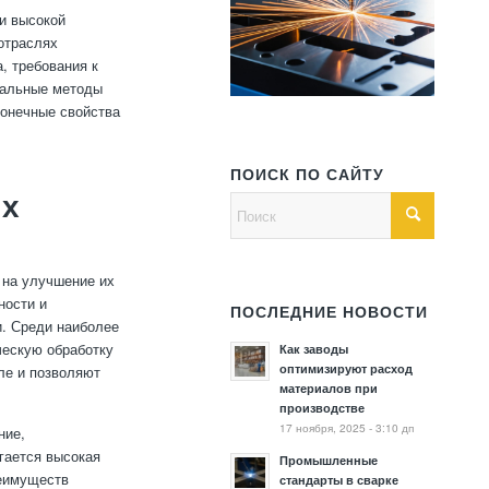
и высокой
отраслях
, требования к
уальные методы
конечные свойства
ПОИСК ПО САЙТУ
ых
 на улучшение их
ности и
ПОСЛЕДНИЕ НОВОСТИ
и. Среди наиболее
ческую обработку
Как заводы
оптимизируют расход
ле и позволяют
материалов при
производстве
17 ноября, 2025 - 3:10 дп
ние,
гается высокая
Промышленные
реимуществ
стандарты в сварке