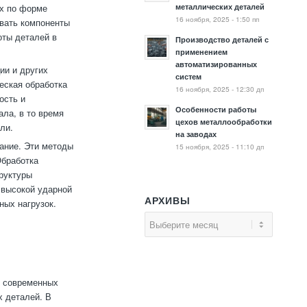
металлических деталей
ых по форме
16 ноября, 2025 - 1:50 пп
вать компоненты
оты деталей в
Производство деталей с
применением
автоматизированных
ии и других
систем
еская обработка
16 ноября, 2025 - 12:30 дп
ость и
Особенности работы
ла, в то время
цехов металлообработки
ли.
на заводах
вание. Эти методы
15 ноября, 2025 - 11:10 дп
Обработка
руктуры
 высокой ударной
АРХИВЫ
ных нагрузок.
о современных
х деталей. В