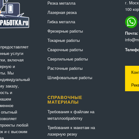
г. Мос
Резка металла
100 кор
Лазерная резка
Гибка металла
Фрезерные работы
Почта:
info@me
Токарные работы
 предоставляет
Сварочные работы
Телефо
нные услуги
Сверлильные работы
ки, включая
ерную и
Расточные работы
Кон
оты. Мы
Шлифовальные работы
индивидуальный
Рек
му заказу,
ность и
СПРАВОЧНЫЕ
 нашем
МАТЕРИАЛЫ
еменное
Требования к файлам на
 опытный
металлообработку
позволяет
 проекты любой
Требования к макетам на
ок и с высоким
лазерную резку
ва.