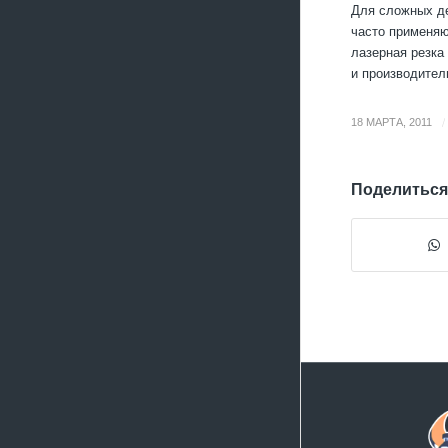
Для сложных де
часто применяю
лазерная резка
и производител
/
18 МАРТА, 2011
Поделиться