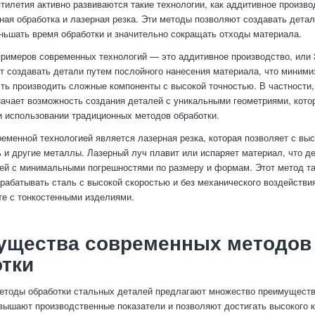
тилетия активно развиваются такие технологии, как аддитивное произво
ная обработка и лазерная резка. Эти методы позволяют создавать детал
ньшать время обработки и значительно сокращать отходы материала.
примеров современных технологий — это аддитивное производство, или 
т создавать детали путем послойного нанесения материала, что миними
ть производить сложные компоненты с высокой точностью. В частности
начает возможность создания деталей с уникальными геометриями, кото
 использовании традиционных методов обработки.
еменной технологией является лазерная резка, которая позволяет с вы
ь и другие металлы. Лазерный луч плавит или испаряет материал, что 
ей с минимальными погрешностями по размеру и формам. Этот метод т
рабатывать сталь с высокой скоростью и без механического воздействия
те с тонкостенными изделиями.
ущества современных методов
тки
етоды обработки стальных деталей предлагают множество преимуществ
вышают производственные показатели и позволяют достигать высокого 