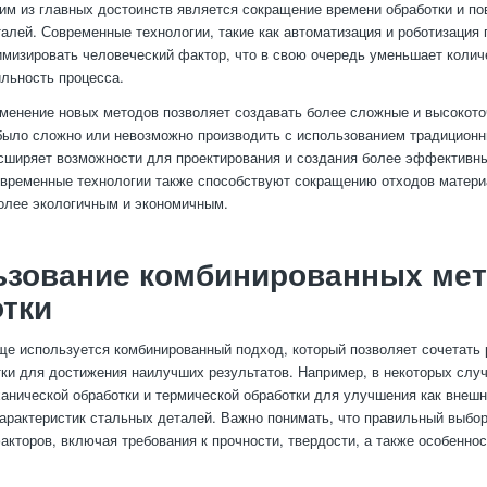
им из главных достоинств является сокращение времени обработки и п
алей. Современные технологии, такие как автоматизация и роботизация 
мизировать человеческий фактор, что в свою очередь уменьшает колич
льность процесса.
именение новых методов позволяет создавать более сложные и высокото
было сложно или невозможно производить с использованием традиционн
сширяет возможности для проектирования и создания более эффективн
временные технологии также способствуют сокращению отходов матери
олее экологичным и экономичным.
ьзование комбинированных ме
тки
ще используется комбинированный подход, который позволяет сочетать
ки для достижения наилучших результатов. Например, в некоторых слу
анической обработки и термической обработки для улучшения как внешне
арактеристик стальных деталей. Важно понимать, что правильный выбор
акторов, включая требования к прочности, твердости, а также особеннос