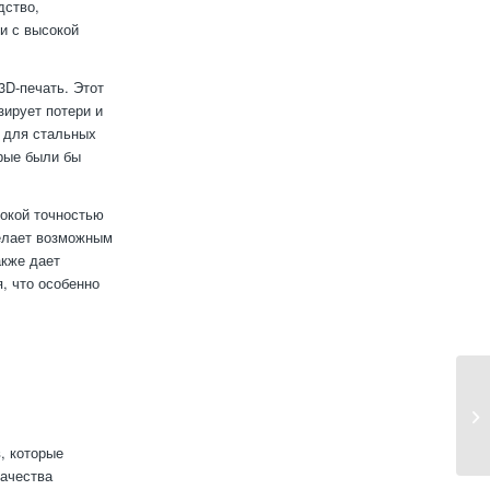
дство,
и с высокой
3D-печать. Этот
зирует потери и
, для стальных
рые были бы
сокой точностью
делает возможным
акже дает
, что особенно
, которые
качества