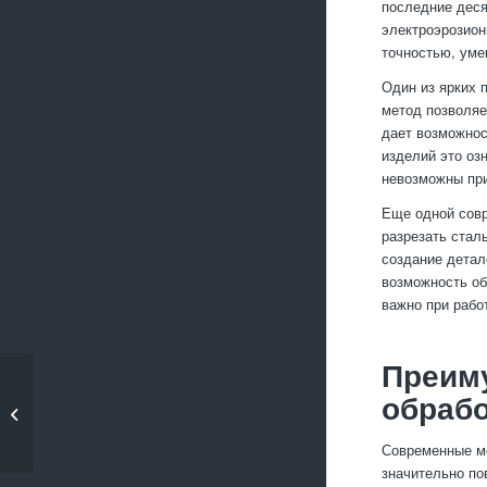
последние деся
электроэрозион
точностью, уме
Один из ярких 
метод позволяе
дает возможнос
изделий это оз
невозможны при
Еще одной совр
разрезать стал
создание детал
возможность об
важно при рабо
Преим
Современные методы
обрабо
фрезеровки стали
Современные м
значительно по