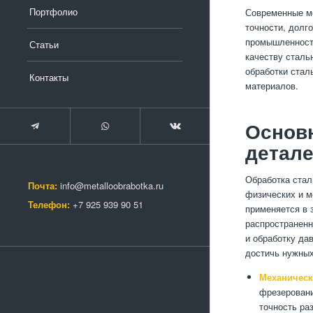
Портфолио
Современные ме
точности, долг
промышленности
Статьи
качеству сталь
обработки стал
Контакты
материалов.
Основ
детал
Обработка стал
Почта:
info@metalloobrabotka.ru
физических и м
Телефон:
+7 925 939 90 51
применяется в 
распространенн
и обработку да
достичь нужных
Механическ
фрезеровани
точность ра