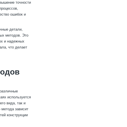
овышение точности
процессов,
ество ошибок и
чные детали,
ых методов. Это
ых и надежных
ала, что делает
тодов
 различные
чаях используется
го вида, так и
 метода зависит
тей конструкции