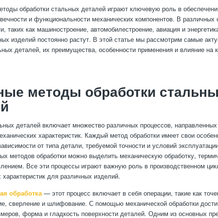
тоды обработки стальных деталей играют ключевую роль в обеспечени
овечности и функциональности механических компонентов. В различных 
, таких как машиностроение, автомобилестроение, авиация и энергетика
ных изделий постоянно растут. В этой статье мы рассмотрим самые акт
ьных деталей, их преимущества, особенности применения и влияние на 
ные методы обработки стальн
ей
ьных деталей включает множество различных процессов, направленных
еханических характеристик. Каждый метод обработки имеет свои особен
зависимости от типа детали, требуемой точности и условий эксплуатаци
ых методов обработки можно выделить механическую обработку, терми
влением. Все эти процессы играют важную роль в производственном цик
 характеристик для различных изделий.
ая обработка
— этот процесс включает в себя операции, такие как точе
е, сверление и шлифование. С помощью механической обработки дости
змеров, форма и гладкость поверхности деталей. Одним из основных п