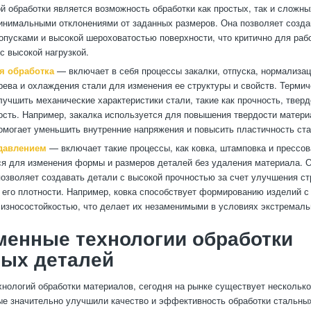
й обработки является возможность обработки как простых, так и сложн
инимальными отклонениями от заданных размеров. Она позволяет созда
опусками и высокой шероховатостью поверхности, что критично для раб
с высокой нагрузкой.
я обработка
— включает в себя процессы закалки, отпуска, нормализац
рева и охлаждения стали для изменения ее структуры и свойств. Термич
лучшить механические характеристики стали, такие как прочность, тверд
ость. Например, закалка используется для повышения твердости материа
помогает уменьшить внутренние напряжения и повысить пластичность ста
давлением
— включает такие процессы, как ковка, штамповка и прессо
я для изменения формы и размеров деталей без удаления материала. 
озволяет создавать детали с высокой прочностью за счет улучшения ст
 его плотности. Например, ковка способствует формированию изделий с
 износостойкостью, что делает их незаменимыми в условиях экстремаль
менные технологии обработки
ных деталей
хнологий обработки материалов, сегодня на рынке существует нескольк
ые значительно улучшили качество и эффективность обработки стальны