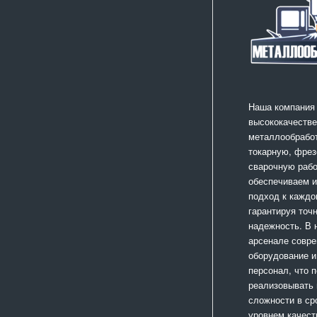
Наша компания
высококачестве
металлообработ
токарную, фрез
сварочную раб
обеспечиваем 
подход к каждо
гарантируя точ
надежность. В
арсенале совр
оборудование и
персонал, что 
реализовывать
сложности в ср
уровнем качест