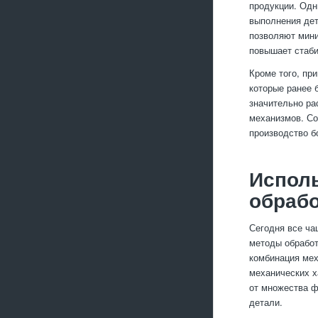
продукции. Одн
выполнения дет
позволяют мини
повышает стаби
Кроме того, пр
которые ранее 
значительно ра
механизмов. Со
производство б
Испол
обрабо
Сегодня все ча
методы обработ
комбинация мех
механических х
от множества ф
детали.