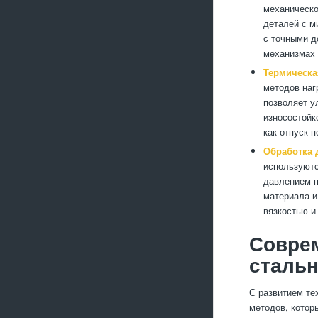
механическо
деталей с м
с точными д
механизмах 
Термическа
методов наг
позволяет у
износостойк
как отпуск 
Обработка 
используютс
давлением п
материала и
вязкостью и
Совре
сталь
С развитием те
методов, котор